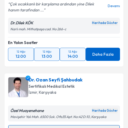
Çok sıcakkanlı bir karşılama ardından yine Dilek
Devamı
hanım tarafından ...
Dr.Dilek KÖK
Haritada Göster
Narlı mah. Mithatpaşa cad. No 266-c
En Yakın Saatler
12 Ağu
12 Ağu
12 Ağu
Daha Fazla
12:00
13:00
14:00
Dr. Ozan Seyfi Şahbudak
Sertifikalı Medikal Estetik
İzmir
,
Karşıyaka
Özel Muayenehane
Haritada Göster
Mavişehir Yalı Mah. 6500 Sok. Ofis35 Apt. No:42 D:10, Karşıyaka