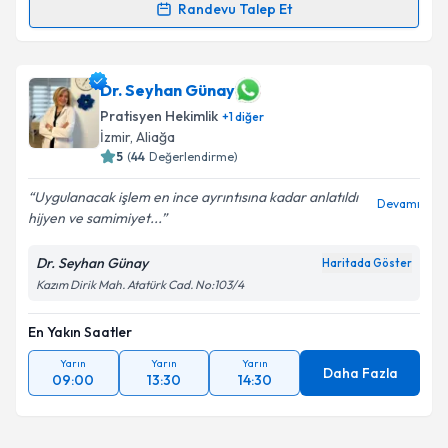
Randevu Talep Et
Randevu Takvimi Talebi
Dr. Ozan Seyfi Şahbudak
için randevu takvimi talebi
Dr. Seyhan Günay
oluşturun. Size bu uzmandan randevu almanız için bir
Pratisyen Hekimlik
+
1
diğer
takvim hazırlandığında e-posta ile bilgilendireceğiz.
İzmir
,
Aliağa
5
(
44
Değerlendirme)
E-posta Adresiniz
Uygulanacak işlem en ince ayrıntısına kadar anlatıldı
Devamı
hijyen ve samimiyet...
Dr. Seyhan Günay
Kişisel verilerimin işlenmesine ilişkin
Aydınlatma
Haritada Göster
Metni
'ni okudum ve kişisel verilerimin belirtilen
Kazım Dirik Mah. Atatürk Cad. No:103/4
kapsamda işlenmesini kabul ediyorum.
En Yakın Saatler
Takvim Talebini Gönder
Yarın
Yarın
Yarın
Daha Fazla
09:00
13:30
14:30