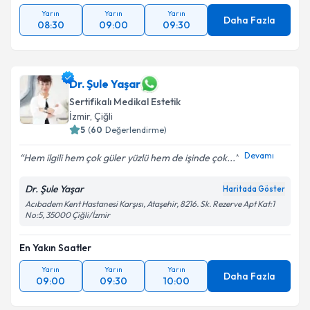
Yarın
Yarın
Yarın
Daha Fazla
08:30
09:00
09:30
Dr. Şule Yaşar
Sertifikalı Medikal Estetik
İzmir
,
Çiğli
5
(
60
Değerlendirme)
Devamı
Hem ilgili hem çok güler yüzlü hem de işinde çok...
Dr. Şule Yaşar
Haritada Göster
Acıbadem Kent Hastanesi Karşısı, Ataşehir, 8216. Sk. Rezerve Apt Kat:1
No:5, 35000 Çiğli/İzmir
En Yakın Saatler
Yarın
Yarın
Yarın
Daha Fazla
09:00
09:30
10:00