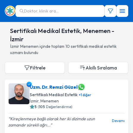
Doktor, klinik ara...
Sertifikalı Medikal Estetik, Menemen -
İzmir
İzmir
Menemen
içinde toplam
10
sertifikalı medikal estetik
uzmanı
bulundu
Filtrele
Akıllı Sıralama
Uzm. Dr. Remzi Güzel
Sertifikalı Medikal Estetik
+
1
diğer
İzmir
,
Menemen
5
(
105
Değerlendirme)
Kireçlenmeye bağlı olarak her iki dizimde uzun
Devamı
zamandır sürekli ağrı...