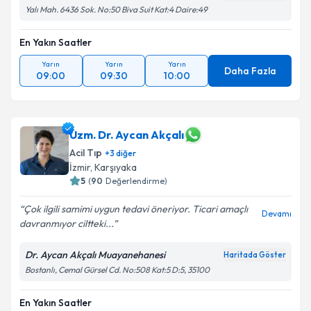
Yalı Mah. 6436 Sok. No:50 Biva Suit Kat:4 Daire:49
En Yakın Saatler
Yarın
Yarın
Yarın
Daha Fazla
09:00
09:30
10:00
Uzm. Dr. Aycan Akçalı
Acil Tıp
+
3
diğer
İzmir
,
Karşıyaka
5
(
90
Değerlendirme)
Çok ilgili samimi uygun tedavi öneriyor. Ticari amaçlı
Devamı
davranmıyor ciltteki...
Dr. Aycan Akçalı Muayanehanesi
Haritada Göster
Bostanlı, Cemal Gürsel Cd. No:508 Kat:5 D:5, 35100
En Yakın Saatler