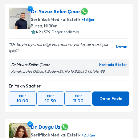
Dr. Yavuz Selim Çınar
Sertifikalı Medikal Estetik
+
1
diğer
Bursa
,
Nilüfer
4.9
(
379
Değerlendirme)
Dr beyin ayrıntılı bilgi vermesi ve yönlendirmesi çok
Devamı
iyiidi
Dr.Yavuz Selim Çınar
Haritada Göster
Konak, Lotus Office, 1. Badem Sk. No 16 B Blok 7. Kat No :88
En Yakın Saatler
Yarın
Yarın
Yarın
Daha Fazla
10:00
10:30
11:00
Dr. Duygu Uz
Sertifikalı Medikal Estetik
+
2
diğer