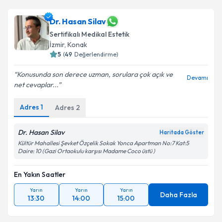
Dr. Hasan Silav
Sertifikalı Medikal Estetik
İzmir
,
Konak
5
(
49
Değerlendirme)
Konusunda son derece uzman, sorulara çok açık ve
Devamı
net cevaplar...
Adres
1
Adres
2
Dr. Hasan Silav
Haritada Göster
Kültür Mahallesi Şevket Özçelik Sokak Yonca Apartman No:7 Kat:5
Daire: 10 (Gazi Ortaokulu karşısı Madame Coco üstü )
En Yakın Saatler
Yarın
Yarın
Yarın
Daha Fazla
13:30
14:00
15:00