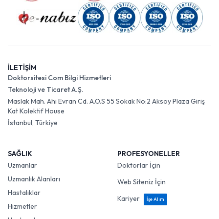
İLETİŞİM
Doktorsitesi Com Bilgi Hizmetleri
Teknoloji ve Ticaret A.Ş.
Maslak Mah. Ahi Evran Cd. A.O.S 55 Sokak No:2 Aksoy Plaza Giriş
Kat Kolektif House
İstanbul, Türkiye
SAĞLIK
PROFESYONELLER
Uzmanlar
Doktorlar İçin
Uzmanlık Alanları
Web Siteniz İçin
Hastalıklar
Kariyer
İşe Alım
Hizmetler