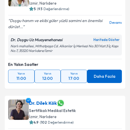
İzmir
,
Narlıdere
5
(
93
Değerlendirme)
Duygu hanım ve ekibi güler yüzlü samimi en önemlisi
Devamı
dürüst...
Dr. Duygu Uz Muayenehanesi
Haritada Göster
Narlı mahallesi, Mithatpaşa Cd. Alkanlar İş Merkezi No:301 Kat:3 İç Kapı
No:7, 35320 Narlıdere/İzmir
En Yakın Saatler
Yarın
Yarın
Yarın
Daha Fazla
11:00
12:00
17:00
Dr. Dilek Kök
Sertifikalı Medikal Estetik
İzmir
,
Narlıdere
4.9
(
102
Değerlendirme)