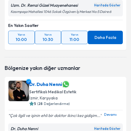
Uzm. Dr. Remzi Güzel Muayenehanesi
Haritada Göster
Kasımpaşa Mahallesi 1046 Sokak Özgüven İş Merkezi No:5 Daire:6
En Yakın Saatler
Yarın
Yarın
Yarın
Daha Fazla
10:00
10:30
11:00
Bölgenize yakın diğer uzmanlar
Dr. Duha Nenni
Sertifikalı Medikal Estetik
İzmir
,
Karşıyaka
5
(
28
Değerlendirme)
Devamı
Çok ilgili ve işinin ehli bir doktor ikinci kez gidişim...
Dr. Duha Nenni
Haritada Göster