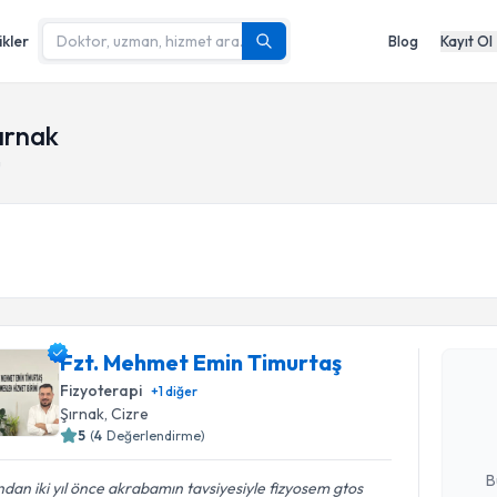
ikler
Blog
Kayıt Ol
ırnak
u
Randevu T
Fzt. Mehmet Emin Timurtaş
Fzt. Mehm
oluşturun. 
Fizyoterapi
+
1
diğer
hazırlandığ
Şırnak
,
Cizre
5
(
4
Değerlendirme)
E-posta Ad
B
dan iki yıl önce akrabamın tavsiyesiyle fizyosem gtos