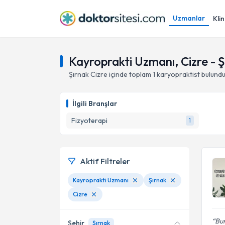
Uzmanlar
Klin
Kayroprakti Uzmanı, Cizre - Ş
Şırnak
Cizre
içinde toplam
1
karyopraktist
bulund
İlgili Branşlar
Fizyoterapi
1
Aktif Filtreler
Kayroprakti Uzmanı
Şırnak
Cizre
Bun
Şehir
Şırnak