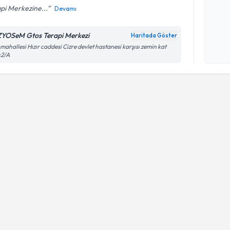
pi Merkezine...
Devamı
Kişisel
ZYOSeM Gtos Terapi Merkezi
Haritada Göster
okudum
 mahallesi Hızır caddesi Cizre devlet hastanesi karşısı zemin kat
işlenm
:2/A