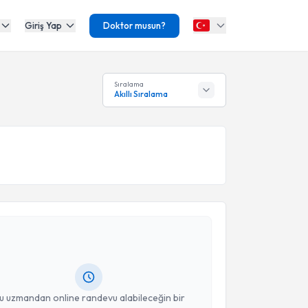
Giriş Yap
Doktor musun?
Sıralama
Akıllı Sıralama
akvimi Talebi
et Emin Timurtaş
için randevu takvimi talebi
Size bu uzmandan randevu almanız için bir takvim
ında e-posta ile bilgilendireceğiz.
resiniz
u uzmandan online randevu alabileceğin bir