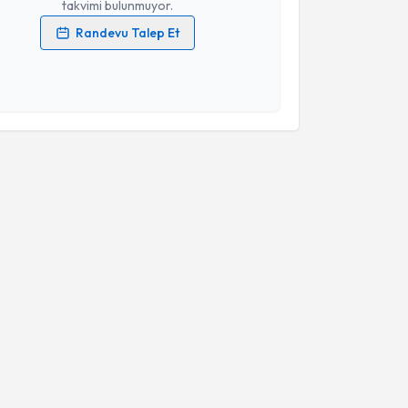
takvimi bulunmuyor.
Randevu Talep Et
 verilerimin işlenmesine ilişkin
Aydınlatma Metni
'ni
 ve kişisel verilerimin belirtilen kapsamda
esini kabul ediyorum.
Takvim Talebini Gönder