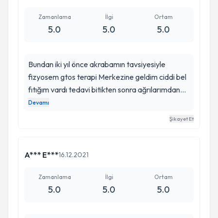
Zamanlama
İlgi
Ortam
5.0
5.0
5.0
Bundan iki yıl önce akrabamın tavsiyesiyle
fizyosem gtos terapi Merkezine geldim ciddi bel
fıtığım vardı tedavi bitikten sonra ağrılarımdan
kurtuldum mehmet hocam tedavi süresince ilgili
Devamı
alakanız müşteri memnuyetiniz misafir
Şikayet Et
perverliğiniz için teşekkür ederim hocam
herkese şiddetle öneririm saygılarımla
A*** E***
16.12.2021
Zamanlama
İlgi
Ortam
5.0
5.0
5.0