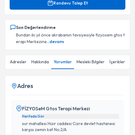
Randevu Talep Et
Son Değerlendirme
Bundan iki yıl önce akrabamın tavsiyesiyle fizyosem gtos t
erapi Merkezine...
devamı
Adresler
Hakkında
Yorumlar
Mesleki Bilgiler
İçerikler
Adres
FİZYOSeM Gtos Terapi Merkezi
Haritada Gör
sur mahallesi Hızır caddesi Cizre devlet hastanesi
karşısı zemin kat No:2/A