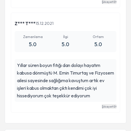
Şikayet Et
emekleri icin ayrica tesekkur ederim
Z*** T***
15.12.2021
Zamanlama
İlgi
Ortam
5.0
5.0
5.0
Yıllar süren boyun fıtığı dan dolayı hayatım
kabusa dönmüştü M. Emin Timurtaş ve Fizyosem
ailesi sayesinde sağlığıma kavuştum artık ev
işleri kabus olmaktan çıktı kendimi çok iyi
hissediyorum çok teşekkür ediyorum
Şikayet Et