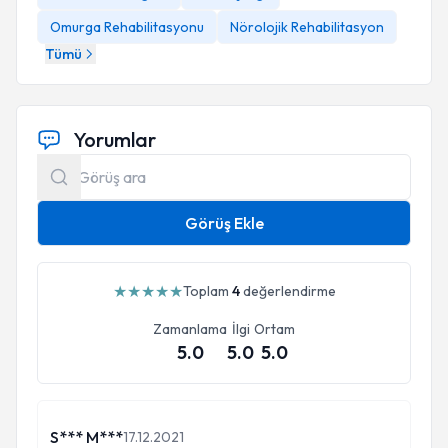
Omurga Rehabilitasyonu
Nörolojik Rehabilitasyon
Tümü
Yorumlar
Görüş Ekle
★
★
★
★
★
Toplam
4
değerlendirme
Zamanlama
İlgi
Ortam
5.0
5.0
5.0
S*** M***
17.12.2021