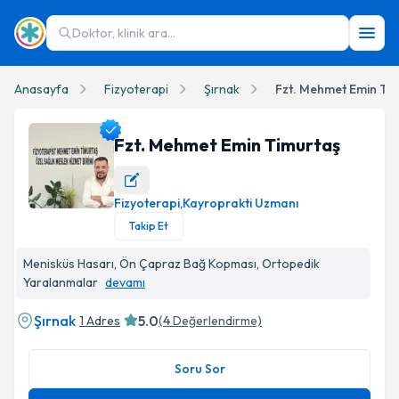
Doktor, klinik ara...
Anasayfa
Fizyoterapi
Şırnak
Fzt. Mehmet Emin Ti
Fzt. Mehmet Emin Timurtaş
Fizyoterapi
,
Kayroprakti Uzmanı
Fzt. Mehmet Emin Timurtaş Profil Fotoğrafı
Takip Et
Menisküs Hasarı, Ön Çapraz Bağ Kopması, Ortopedik
Yaralanmalar
devamı
Şırnak
5.0
1 Adres
(
4
Değerlendirme)
Soru Sor