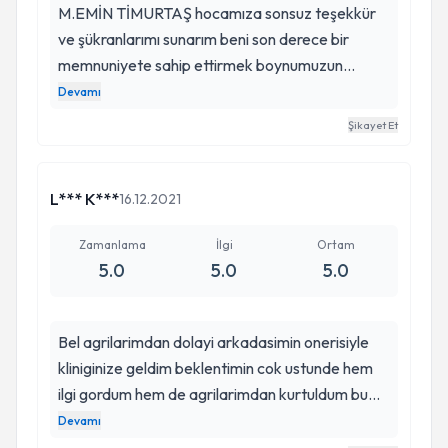
M.EMİN TİMURTAŞ hocamıza sonsuz teşekkür
ve şükranlarımı sunarım beni son derece bir
memnuniyete sahip ettirmek boynumuzun
borcudur ağrısız acısız ameliyatsız beni boyun
Devamı
fığı teşhisi konulan tüm ağrılarımdan kurtardı
Şikayet Et
kendisine be iş arkadaşlarına bize vermiş olduğu
ilgi ve alakalarından dolayı teşekkür eder
saygılarımı sunarım herkese öneririm kessin
L*** K***
16.12.2021
çözüm ağrılara son diye biliyorum
Zamanlama
İlgi
Ortam
5.0
5.0
5.0
Bel agrilarimdan dolayi arkadasimin onerisiyle
kliniginize geldim beklentimin cok ustunde hem
ilgi gordum hem de agrilarimdan kurtuldum bu
yonde tedaviye ihtiyac duyan tum arkadaslara
Devamı
gonul rahatligiyla onerebilirim fizyosem ailesine