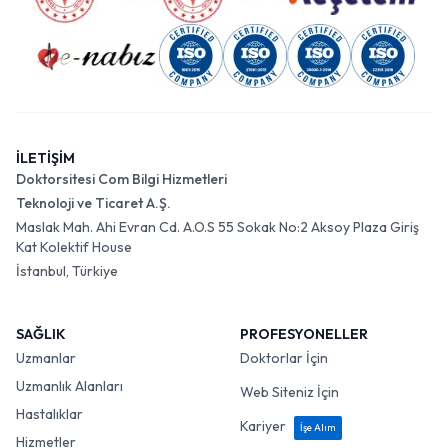
İLETİŞİM
Doktorsitesi Com Bilgi Hizmetleri
Teknoloji ve Ticaret A.Ş.
Maslak Mah. Ahi Evran Cd. A.O.S 55 Sokak No:2 Aksoy Plaza Giriş
Kat Kolektif House
İstanbul, Türkiye
SAĞLIK
PROFESYONELLER
Uzmanlar
Doktorlar İçin
Uzmanlık Alanları
Web Siteniz İçin
Hastalıklar
Kariyer
İşe Alım
Hizmetler