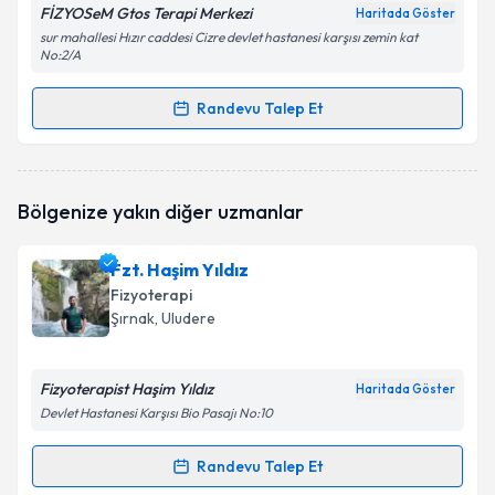
FİZYOSeM Gtos Terapi Merkezi
Haritada Göster
sur mahallesi Hızır caddesi Cizre devlet hastanesi karşısı zemin kat
No:2/A
Randevu Talep Et
Randevu Takvimi Talebi
Fzt. Mehmet Emin Timurtaş
için randevu takvimi
Bölgenize yakın diğer uzmanlar
talebi oluşturun. Size bu uzmandan randevu almanız
için bir takvim hazırlandığında e-posta ile
bilgilendireceğiz.
Fzt. Haşim Yıldız
Fizyoterapi
E-posta Adresiniz
Şırnak
, Uludere
Fizyoterapist Haşim Yıldız
Haritada Göster
Kişisel verilerimin işlenmesine ilişkin
Aydınlatma
Devlet Hastanesi Karşısı Bio Pasajı No:10
Metni
'ni okudum ve kişisel verilerimin belirtilen
kapsamda işlenmesini kabul ediyorum.
Randevu Talep Et
Randevu Takvimi Talebi