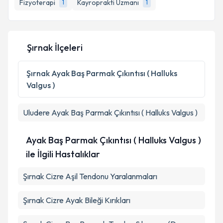
Fizyoterapi
Kayroprakti Uzmanı
1
1
E-posta Adresiniz
Şırnak İlçeleri
Kişisel verilerimin işlenmesine ilişkin
Aydınlatma
Metni
'ni okudum ve kişisel verilerimin belirtilen
Şırnak
Ayak Baş Parmak Çıkıntısı ( Halluks
kapsamda işlenmesini kabul ediyorum.
Valgus )
Takvim Talebini Gönder
Uludere
Ayak Baş Parmak Çıkıntısı ( Halluks Valgus )
Ayak Baş Parmak Çıkıntısı ( Halluks Valgus )
ile İlgili Hastalıklar
Şırnak Cizre Aşil Tendonu Yaralanmaları
Şırnak Cizre Ayak Bileği Kırıkları