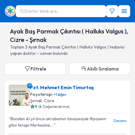
Doktor, klinik ara...
Ayak Baş Parmak Çıkıntısı ( Halluks Valgus ),
Cizre - Şırnak
Toplam
3
Ayak Baş Parmak Çıkıntısı ( Halluks Valgus )
tedavisi
yapan doktor - uzman bulundu
Filtrele
Akıllı Sıralama
Fzt. Mehmet Emin Timurtaş
Fizyoterapi
+
1
diğer
Şırnak
, Cizre
5
(
4
Değerlendirme)
Bundan iki yıl önce akrabamın tavsiyesiyle fizyosem
Devamı
gtos terapi Merkezine...