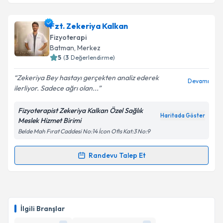
Takvim Talebini Gönder
Fzt. Haşim Yıldız
için randevu takvimi talebi
Fzt. Zekeriya Kalkan
oluşturun. Size bu uzmandan randevu almanız için bir
Fizyoterapi
takvim hazırlandığında e-posta ile bilgilendireceğiz.
Batman
, Merkez
5
(
3
Değerlendirme)
E-posta Adresiniz
Zekeriya Bey hastayı gerçekten analiz ederek
Devamı
ilerliyor. Sadece ağrı olan...
Fizyoterapist Zekeriya Kalkan Özel Sağlık
Kişisel verilerimin işlenmesine ilişkin
Aydınlatma
Haritada Göster
Meslek Hizmet Birimi
Metni
'ni okudum ve kişisel verilerimin belirtilen
Belde Mah Fırat Caddesi No:14 İcon Ofis Kat:3 No:9
kapsamda işlenmesini kabul ediyorum.
Randevu Talep Et
Randevu Takvimi Talebi
Takvim Talebini Gönder
Fzt. Zekeriya Kalkan
için randevu takvimi talebi
oluşturun. Size bu uzmandan randevu almanız için bir
İlgili Branşlar
takvim hazırlandığında e-posta ile bilgilendireceğiz.