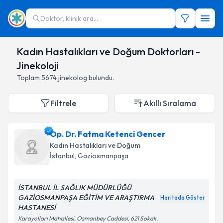
Doktor, klinik ara...
Kadın Hastalıkları ve Doğum Doktorları -
Jinekoloji
Toplam
5674
jinekolog
bulundu.
Filtrele
Akıllı Sıralama
Op. Dr. Fatma Ketenci Gencer
Kadın Hastalıkları ve Doğum
İstanbul
,
Gaziosmanpaşa
İSTANBUL İL SAĞLIK MÜDÜRLÜĞÜ
GAZİOSMANPAŞA EĞİTİM VE ARAŞTIRMA
Haritada Göster
HASTANESİ
Karayolları Mahallesi, Osmanbey Caddesi, 621 Sokak.