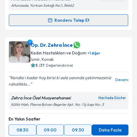
Altunizade, Yurtcan Sokağı No:1, 34662
Kişisel verilerimin işlenmesine ilişkin
Aydınlatma
Randevu Talep Et
Randevu Takvimi Talebi
Metni
'ni okudum ve kişisel verilerimin belirtilen
kapsamda işlenmesini kabul ediyorum.
Op. Dr. Nida Özer
için randevu takvimi talebi
Op. Dr. Zehra İnce
oluşturun. Size bu uzmandan randevu almanız için bir
Takvim Talebini Gönder
Kadın Hastalıkları ve Doğum
+
1
diğer
takvim hazırlandığında e-posta ile bilgilendireceğiz.
İzmir
,
Konak
5
(
37
Değerlendirme)
E-posta Adresiniz
Kendisi i kadar hoş birisi ki asla yanında çekinmezsiniz
Devamı
rahatlıkla...
Zehra İnce Özel Muayenehanesi
Kişisel verilerimin işlenmesine ilişkin
Aydınlatma
Haritada Göster
Metni
'ni okudum ve kişisel verilerimin belirtilen
Kültür Mah. Plevne Bulvarı Beşerler Apt . No : 1 İç kapı No : 3
kapsamda işlenmesini kabul ediyorum.
En Yakın Saatler
Takvim Talebini Gönder
08:30
09:00
09:30
Daha Fazla