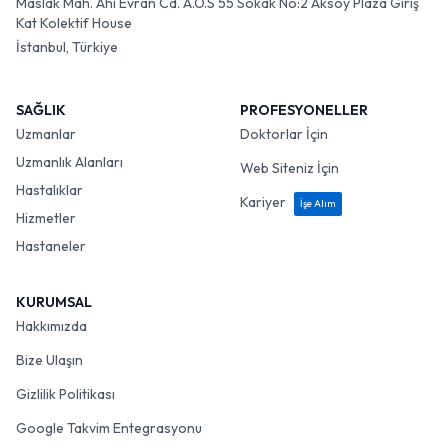
Maslak Mah. Ahi Evran Cd. A.O.S 55 Sokak No:2 Aksoy Plaza Giriş
Kat Kolektif House
İstanbul, Türkiye
SAĞLIK
PROFESYONELLER
Uzmanlar
Doktorlar İçin
Uzmanlık Alanları
Web Siteniz İçin
Hastalıklar
Kariyer
İşe Alım
Hizmetler
Hastaneler
KURUMSAL
Hakkımızda
Bize Ulaşın
Gizlilik Politikası
Google Takvim Entegrasyonu