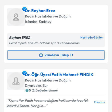
Metni
'ni okudum ve kişisel verilerimin belirtilen
kapsamda işlenmesini kabul ediyorum.
Op. Dr. Elif İlgazi
için randevu takvimi talebi
Dr. Reyhan Erez
oluşturun. Size bu uzmandan randevu almanız için bir
Kadın Hastalıkları ve Doğum
takvim hazırlandığında e-posta ile bilgilendireceğiz.
Takvim Talebini Gönder
İstanbul
,
Kadıköy
E-posta Adresiniz
Reyhan EREZ
Haritada Göster
Cemil Topuzlu Cad. No:79 Pınar Apt. D:2 Caddebostan
Kişisel verilerimin işlenmesine ilişkin
Aydınlatma
Randevu Talep Et
Randevu Takvimi Talebi
Metni
'ni okudum ve kişisel verilerimin belirtilen
kapsamda işlenmesini kabul ediyorum.
Dr. Reyhan Erez
için randevu takvimi talebi
Dr. Öğr. Üyesi Fatih Mehmet FINDIK
oluşturun. Size bu uzmandan randevu almanız için bir
Takvim Talebini Gönder
Kadın Hastalıkları ve Doğum
takvim hazırlandığında e-posta ile bilgilendireceğiz.
Diyarbakır
,
Sur
5
(
2
Değerlendirme)
E-posta Adresiniz
Kıymettar Fatih hocama doğum haftasında tevafuk
Devamı
ettirdi Allahım. Her gün...