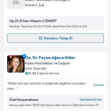
takvim hazırlandığında e-posta ile bilgilendireceğiz.
Takvim Talebini Gönder
İstanbul
,
Şişli
E-posta Adresiniz
Op.Dr.Erhan Hüseyin CÖMERT
Harbiye, Teşvikiye Cd. No:9 Dilek Apartmanı Kat 2 Daire, D:8
Kişisel verilerimin işlenmesine ilişkin
Aydınlatma
Randevu Talep Et
Randevu Takvimi Talebi
Metni
'ni okudum ve kişisel verilerimin belirtilen
kapsamda işlenmesini kabul ediyorum.
Op. Dr. Erhan Hüseyin Cömert
için randevu takvimi
Op. Dr. Feyza Ağaca Güler
talebi oluşturun. Size bu uzmandan randevu almanız
Takvim Talebini Gönder
Kadın Hastalıkları ve Doğum
için bir takvim hazırlandığında e-posta ile
İzmir
,
Bayraklı
bilgilendireceğiz.
5
(
33
Değerlendirme)
E-posta Adresiniz
Bizler için zor ama bir o kadarda doğanın mucizesi
Devamı
olan...
Özel Muayenehane
Haritada Göster
Mansuroğlu Mah. 1593/1 Sok No:6 Lider Centrio C Blok kat :8 Daire 73
Kişisel verilerimin işlenmesine ilişkin
Aydınlatma