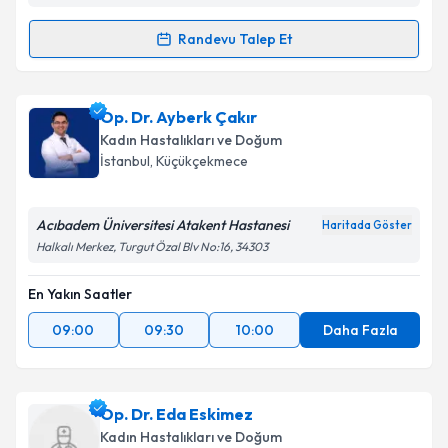
Randevu Talep Et
Randevu Takvimi Talebi
Op. Dr. Fatma Ketenci Gencer
için randevu takvimi
Op. Dr. Ayberk Çakır
talebi oluşturun. Size bu uzmandan randevu almanız
Kadın Hastalıkları ve Doğum
için bir takvim hazırlandığında e-posta ile
İstanbul
,
Küçükçekmece
bilgilendireceğiz.
E-posta Adresiniz
Acıbadem Üniversitesi Atakent Hastanesi
Haritada Göster
Halkalı Merkez, Turgut Özal Blv No:16, 34303
En Yakın Saatler
Kişisel verilerimin işlenmesine ilişkin
Aydınlatma
09:00
09:30
10:00
Daha Fazla
Metni
'ni okudum ve kişisel verilerimin belirtilen
kapsamda işlenmesini kabul ediyorum.
Op. Dr. Eda Eskimez
Takvim Talebini Gönder
Kadın Hastalıkları ve Doğum