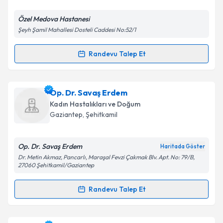
E-posta Adresiniz
Özel Medova Hastanesi
Şeyh Şamil Mahallesi Dosteli Caddesi No:52/1
Randevu Talep Et
Randevu Takvimi Talebi
Kişisel verilerimin işlenmesine ilişkin
Aydınlatma
Metni
'ni okudum ve kişisel verilerimin belirtilen
kapsamda işlenmesini kabul ediyorum.
Op. Dr. Fatih Yılmaz
için randevu takvimi talebi
Op. Dr. Savaş Erdem
oluşturun. Size bu uzmandan randevu almanız için bir
Kadın Hastalıkları ve Doğum
takvim hazırlandığında e-posta ile bilgilendireceğiz.
Takvim Talebini Gönder
Gaziantep
,
Şehitkamil
E-posta Adresiniz
Op. Dr. Savaş Erdem
Haritada Göster
Dr. Metin Akmaz, Pancarlı, Maraşal Fevzi Çakmak Blv. Apt. No: 79/B,
27060 Şehitkamil/Gaziantep
Kişisel verilerimin işlenmesine ilişkin
Aydınlatma
Randevu Talep Et
Metni
'ni okudum ve kişisel verilerimin belirtilen
Randevu Takvimi Talebi
kapsamda işlenmesini kabul ediyorum.