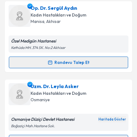
kapsamda işlenmesini kabul ediyorum.
Doç. Dr. Taha Takmaz
için randevu takvimi talebi
Op. Dr. Sergül Aydın
oluşturun. Size bu uzmandan randevu almanız için bir
Kadın Hastalıkları ve Doğum
takvim hazırlandığında e-posta ile bilgilendireceğiz.
Takvim Talebini Gönder
Manisa
,
Akhisar
E-posta Adresiniz
Özel Medigün Hastanesi
Kethüda MH. 374 SK. No:2 Akhisar
Kişisel verilerimin işlenmesine ilişkin
Aydınlatma
Randevu Talep Et
Randevu Takvimi Talebi
Metni
'ni okudum ve kişisel verilerimin belirtilen
kapsamda işlenmesini kabul ediyorum.
Op. Dr. Sergül Aydın
için randevu takvimi talebi
Uzm. Dr. Leyla Asker
oluşturun. Size bu uzmandan randevu almanız için bir
Takvim Talebini Gönder
Kadın Hastalıkları ve Doğum
takvim hazırlandığında e-posta ile bilgilendireceğiz.
Osmaniye
E-posta Adresiniz
Osmaniye Düziçi Devlet Hastanesi
Haritada Göster
Boğaziçi Mah.Hastane Sok.