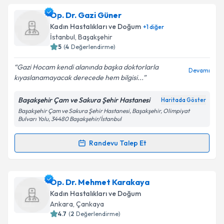
Op. Dr. Bülent Ruso
için randevu takvimi talebi
Op. Dr. Gazi Güner
oluşturun. Size bu uzmandan randevu almanız için bir
Takvim Talebini Gönder
Kadın Hastalıkları ve Doğum
+
1
diğer
takvim hazırlandığında e-posta ile bilgilendireceğiz.
İstanbul
,
Başakşehir
5
(
4
Değerlendirme)
E-posta Adresiniz
Gazi Hocam kendi alanında başka doktorlarla
Devamı
kıyaslanamayacak derecede hem bilgisi...
Başakşehir Çam ve Sakura Şehir Hastanesi
Haritada Göster
Kişisel verilerimin işlenmesine ilişkin
Aydınlatma
Başakşehir Çam ve Sakura Şehir Hastanesi, Başakşehir, Olimpiyat
Metni
'ni okudum ve kişisel verilerimin belirtilen
Bulvarı Yolu, 34480 Başakşehir/İstanbul
kapsamda işlenmesini kabul ediyorum.
Randevu Talep Et
Randevu Takvimi Talebi
Takvim Talebini Gönder
Op. Dr. Gazi Güner
için randevu takvimi talebi
Op. Dr. Mehmet Karakaya
oluşturun. Size bu uzmandan randevu almanız için bir
Kadın Hastalıkları ve Doğum
takvim hazırlandığında e-posta ile bilgilendireceğiz.
Ankara
,
Çankaya
4.7
(
2
Değerlendirme)
E-posta Adresiniz