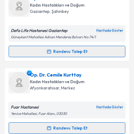
Kadın Hastalıkları ve Doğum
Gaziantep
,
Şahinbey
Defa Life Hastanesi Gaziantep
Haritada Göster
Güneykent Mahallesi Adnan Menderes Bulvarı No:74/1
Randevu Talep Et
Randevu Takvimi Talebi
Op. Dr. Yasemin Albak
için randevu takvimi talebi
Op. Dr. Cemile Kurttay
oluşturun. Size bu uzmandan randevu almanız için bir
Kadın Hastalıkları ve Doğum
takvim hazırlandığında e-posta ile bilgilendireceğiz.
Afyonkarahisar
,
Merkez
E-posta Adresiniz
Fuar Hastanesi
Haritada Göster
Yenice Mahallesi, Fuar Alanı, 03030
Kişisel verilerimin işlenmesine ilişkin
Aydınlatma
Randevu Talep Et
Randevu Takvimi Talebi
Metni
'ni okudum ve kişisel verilerimin belirtilen