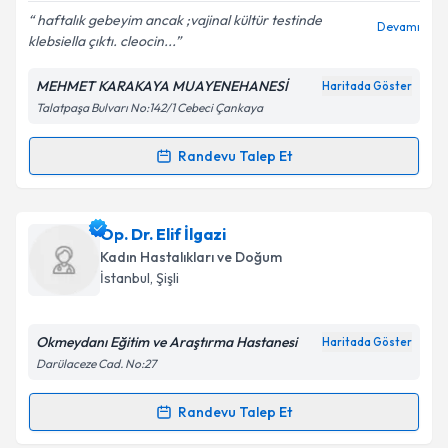
haftalık gebeyim ancak ;vajinal kültür testinde
Devamı
klebsiella çıktı. cleocin...
MEHMET KARAKAYA MUAYENEHANESİ
Haritada Göster
Kişisel verilerimin işlenmesine ilişkin
Aydınlatma
Talatpaşa Bulvarı No:142/1 Cebeci Çankaya
Metni
'ni okudum ve kişisel verilerimin belirtilen
kapsamda işlenmesini kabul ediyorum.
Randevu Talep Et
Randevu Takvimi Talebi
Takvim Talebini Gönder
Op. Dr. Mehmet Karakaya
için randevu takvimi
Op. Dr. Elif İlgazi
talebi oluşturun. Size bu uzmandan randevu almanız
Kadın Hastalıkları ve Doğum
için bir takvim hazırlandığında e-posta ile
İstanbul
,
Şişli
bilgilendireceğiz.
E-posta Adresiniz
Okmeydanı Eğitim ve Araştırma Hastanesi
Haritada Göster
Darülaceze Cad. No:27
Randevu Talep Et
Randevu Takvimi Talebi
Kişisel verilerimin işlenmesine ilişkin
Aydınlatma