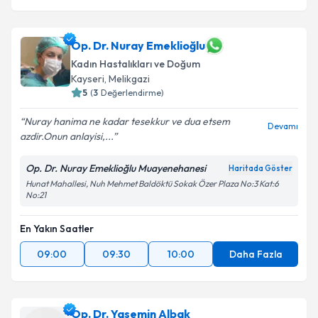
Op. Dr. Nuray Emeklioğlu
Kadın Hastalıkları ve Doğum
Kayseri
,
Melikgazi
5
(
3
Değerlendirme)
Nuray hanima ne kadar tesekkur ve dua etsem
Devamı
azdir.Onun anlayisi,...
Op. Dr. Nuray Emeklioğlu Muayenehanesi
Haritada Göster
Hunat Mahallesi, Nuh Mehmet Baldöktü Sokak Özer Plaza No:3 Kat:6
No:21
En Yakın Saatler
09:00
09:30
10:00
Daha Fazla
Op. Dr. Yasemin Albak