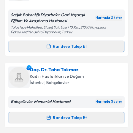
Sağlık Bakanlığı Diyarbakır Gazi Yaşargil
Haritada Göster
Eğitim Ve Araştırma Hastanesi
Talaytepe Mahallesi, Elazığ Yolu Üzeri 10.Km, 21010 Kayapınar
Üçkuyular/Yenişehir/Diyarbakır, Turkey
Randevu Talep Et
Randevu Takvimi Talebi
Ass. Dr. Fuat Bozan
için randevu takvimi talebi
Doç. Dr. Taha Takmaz
oluşturun. Size bu uzmandan randevu almanız için bir
Kadın Hastalıkları ve Doğum
takvim hazırlandığında e-posta ile bilgilendireceğiz.
İstanbul
,
Bahçelievler
E-posta Adresiniz
Bahçelievler Memorial Hastanesi
Haritada Göster
Randevu Talep Et
Randevu Takvimi Talebi
Kişisel verilerimin işlenmesine ilişkin
Aydınlatma
Metni
'ni okudum ve kişisel verilerimin belirtilen