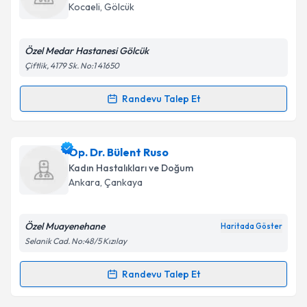
Kocaeli
,
Gölcük
Özel Medar Hastanesi Gölcük
Çiftlik, 4179 Sk. No:1 41650
Randevu Talep Et
Randevu Takvimi Talebi
Op. Dr. Eda Eskimez
için randevu takvimi talebi
Op. Dr. Bülent Ruso
oluşturun. Size bu uzmandan randevu almanız için bir
Kadın Hastalıkları ve Doğum
takvim hazırlandığında e-posta ile bilgilendireceğiz.
Ankara
,
Çankaya
E-posta Adresiniz
Özel Muayenehane
Haritada Göster
Selanik Cad. No:48/5 Kızılay
Kişisel verilerimin işlenmesine ilişkin
Aydınlatma
Randevu Talep Et
Randevu Takvimi Talebi
Metni
'ni okudum ve kişisel verilerimin belirtilen
kapsamda işlenmesini kabul ediyorum.