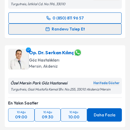
Turgutreis, İstiklal Cd. No:196, 33010
0 (850) 811 96 57
Randevu Takvimi Talebi
Randevu Talep Et
Op. Dr. Veli Çam
için randevu takvimi talebi
oluşturun. Size bu uzmandan randevu almanız için bir
takvim hazırlandığında e-posta ile bilgilendireceğiz.
Op. Dr. Serkan Kılınç
Göz Hastalıkları
E-posta Adresiniz
Mersin
,
Akdeniz
Özel Mersin Park Göz Hastanesi
Haritada Göster
Turgutreis, Gazi Mustafa Kemal Blv. No:255, 33010 Akdeniz/Mersin
Kişisel verilerimin işlenmesine ilişkin
Aydınlatma
Metni
'ni okudum ve kişisel verilerimin belirtilen
En Yakın Saatler
kapsamda işlenmesini kabul ediyorum.
10 Ağu
10 Ağu
10 Ağu
Daha Fazla
09:00
09:30
10:00
Takvim Talebini Gönder