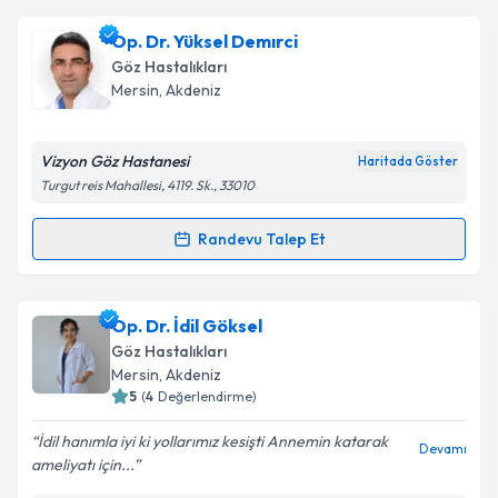
Op. Dr. Yüksel Demırci
Göz Hastalıkları
Mersin
,
Akdeniz
Vizyon Göz Hastanesi
Haritada Göster
Turgut reis Mahallesi, 4119. Sk., 33010
Randevu Talep Et
Randevu Takvimi Talebi
Op. Dr. Yüksel Demırci
için randevu takvimi talebi
Op. Dr. İdil Göksel
oluşturun. Size bu uzmandan randevu almanız için bir
Göz Hastalıkları
takvim hazırlandığında e-posta ile bilgilendireceğiz.
Mersin
,
Akdeniz
5
(
4
Değerlendirme)
E-posta Adresiniz
İdil hanımla iyi ki yollarımız kesişti Annemin katarak
Devamı
ameliyatı için...