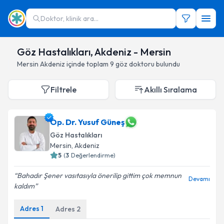
Doktor, klinik ara...
Göz Hastalıkları, Akdeniz - Mersin
Mersin
Akdeniz
içinde toplam
9
göz doktoru
bulundu
Filtrele
Akıllı Sıralama
Op. Dr. Yusuf Güneş
Göz Hastalıkları
Mersin
,
Akdeniz
5
(
3
Değerlendirme)
Bahadır Şener vasıtasıyla önerilip gittim çok memnun
Devamı
kaldım
Adres
1
Adres
2