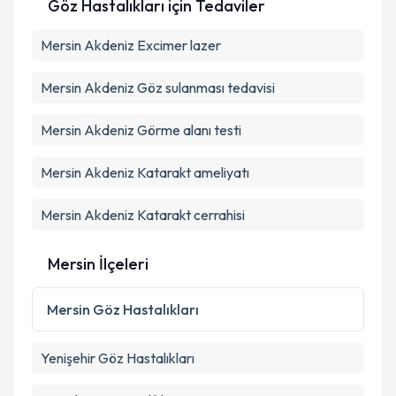
Göz Hastalıkları
için Tedaviler
için bir takvim hazırlandığında e-posta ile
bilgilendireceğiz.
Mersin Akdeniz Excimer lazer
E-posta Adresiniz
Mersin Akdeniz Göz sulanması tedavisi
Mersin Akdeniz Görme alanı testi
Kişisel verilerimin işlenmesine ilişkin
Aydınlatma
Metni
'ni okudum ve kişisel verilerimin belirtilen
Mersin Akdeniz Katarakt ameliyatı
kapsamda işlenmesini kabul ediyorum.
Mersin Akdeniz Katarakt cerrahisi
Takvim Talebini Gönder
Mersin İlçeleri
Mersin
Göz Hastalıkları
Yenişehir
Göz Hastalıkları