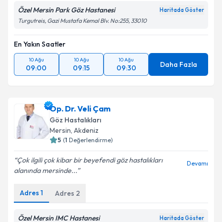
Özel Mersin Park Göz Hastanesi
Haritada Göster
Turgutreis, Gazi Mustafa Kemal Blv. No:255, 33010
En Yakın Saatler
10 Ağu
10 Ağu
10 Ağu
Daha Fazla
09:00
09:15
09:30
Op. Dr. Veli Çam
Göz Hastalıkları
Mersin
,
Akdeniz
5
(
1
Değerlendirme)
Çok ilgili çok kibar bir beyefendi göz hastalıkları
Devamı
alanında mersinde...
Adres
1
Adres
2
Özel Mersin IMC Hastanesi
Haritada Göster