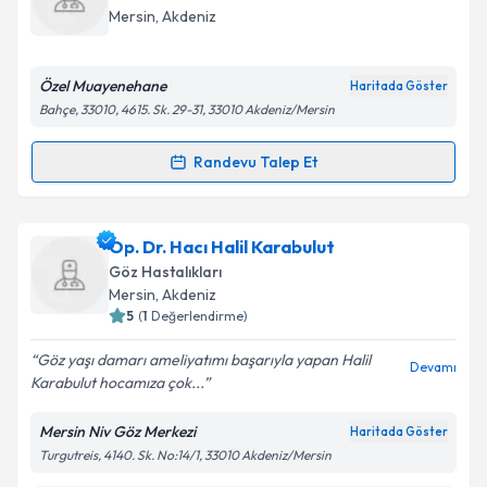
takvim hazırlandığında e-posta ile bilgilendireceğiz.
Mersin
,
Akdeniz
E-posta Adresiniz
Özel Muayenehane
Haritada Göster
Bahçe, 33010, 4615. Sk. 29-31, 33010 Akdeniz/Mersin
Kişisel verilerimin işlenmesine ilişkin
Aydınlatma
Randevu Talep Et
Randevu Takvimi Talebi
Metni
'ni okudum ve kişisel verilerimin belirtilen
kapsamda işlenmesini kabul ediyorum.
Op. Dr. Mehmet Dağlı
için randevu takvimi talebi
Op. Dr. Hacı Halil Karabulut
oluşturun. Size bu uzmandan randevu almanız için bir
Takvim Talebini Gönder
Göz Hastalıkları
takvim hazırlandığında e-posta ile bilgilendireceğiz.
Mersin
,
Akdeniz
5
(
1
Değerlendirme)
E-posta Adresiniz
Göz yaşı damarı ameliyatımı başarıyla yapan Halil
Devamı
Karabulut hocamıza çok...
Mersin Niv Göz Merkezi
Haritada Göster
Kişisel verilerimin işlenmesine ilişkin
Aydınlatma
Turgutreis, 4140. Sk. No:14/1, 33010 Akdeniz/Mersin
Metni
'ni okudum ve kişisel verilerimin belirtilen
kapsamda işlenmesini kabul ediyorum.