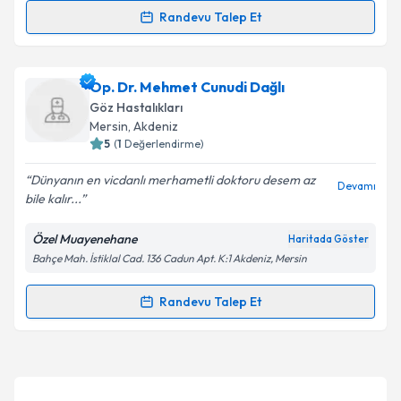
Randevu Talep Et
Randevu Takvimi Talebi
Takvim Talebini Gönder
Op. Dr. Hacı Halil Karabulut
için randevu takvimi
Op. Dr. Mehmet Cunudi Dağlı
talebi oluşturun. Size bu uzmandan randevu almanız
Göz Hastalıkları
için bir takvim hazırlandığında e-posta ile
Mersin
,
Akdeniz
bilgilendireceğiz.
5
(
1
Değerlendirme)
E-posta Adresiniz
Dünyanın en vicdanlı merhametli doktoru desem az
Devamı
bile kalır...
Özel Muayenehane
Haritada Göster
Bahçe Mah. İstiklal Cad. 136 Cadun Apt. K:1 Akdeniz, Mersin
Kişisel verilerimin işlenmesine ilişkin
Aydınlatma
Metni
'ni okudum ve kişisel verilerimin belirtilen
kapsamda işlenmesini kabul ediyorum.
Randevu Talep Et
Randevu Takvimi Talebi
Takvim Talebini Gönder
Op. Dr. Mehmet Cunudi Dağlı
için randevu takvimi
talebi oluşturun. Size bu uzmandan randevu almanız