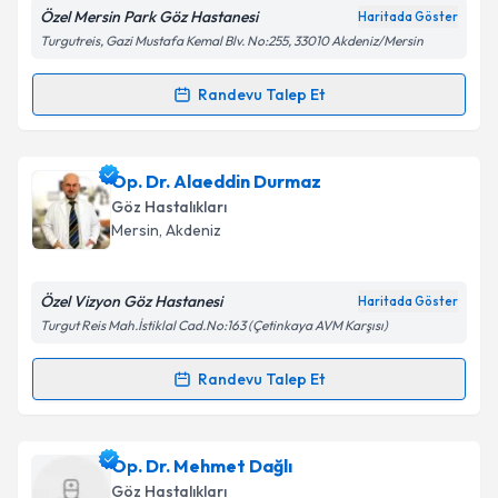
Özel Mersin Park Göz Hastanesi
Haritada Göster
Kişisel verilerimin işlenmesine ilişkin
Aydınlatma
Turgutreis, Gazi Mustafa Kemal Blv. No:255, 33010 Akdeniz/Mersin
Metni
'ni okudum ve kişisel verilerimin belirtilen
kapsamda işlenmesini kabul ediyorum.
Randevu Talep Et
Randevu Takvimi Talebi
Takvim Talebini Gönder
Op. Dr. İdil Göksel
için randevu takvimi talebi
Op. Dr. Alaeddin Durmaz
oluşturun. Size bu uzmandan randevu almanız için bir
Göz Hastalıkları
takvim hazırlandığında e-posta ile bilgilendireceğiz.
Mersin
,
Akdeniz
E-posta Adresiniz
Özel Vizyon Göz Hastanesi
Haritada Göster
Turgut Reis Mah.İstiklal Cad.No:163 (Çetinkaya AVM Karşısı)
Kişisel verilerimin işlenmesine ilişkin
Aydınlatma
Randevu Talep Et
Randevu Takvimi Talebi
Metni
'ni okudum ve kişisel verilerimin belirtilen
kapsamda işlenmesini kabul ediyorum.
Op. Dr. Alaeddin Durmaz
için randevu takvimi talebi
Op. Dr. Mehmet Dağlı
oluşturun. Size bu uzmandan randevu almanız için bir
Takvim Talebini Gönder
Göz Hastalıkları