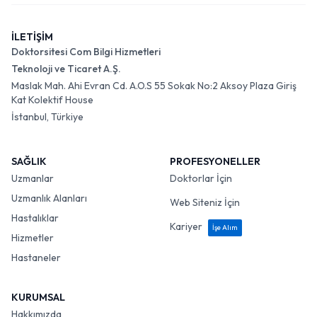
İLETİŞİM
Doktorsitesi Com Bilgi Hizmetleri
Teknoloji ve Ticaret A.Ş.
Maslak Mah. Ahi Evran Cd. A.O.S 55 Sokak No:2 Aksoy Plaza Giriş
Kat Kolektif House
İstanbul, Türkiye
SAĞLIK
PROFESYONELLER
Uzmanlar
Doktorlar İçin
Uzmanlık Alanları
Web Siteniz İçin
Hastalıklar
Kariyer
İşe Alım
Hizmetler
Hastaneler
KURUMSAL
Hakkımızda