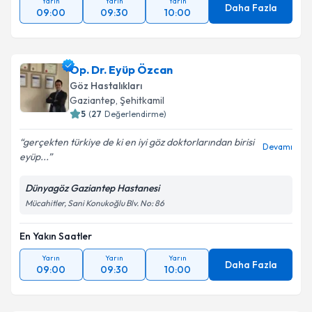
Yarın
Yarın
Yarın
Daha Fazla
09:00
09:30
10:00
Op. Dr. Eyüp Özcan
Göz Hastalıkları
Gaziantep
,
Şehitkamil
5
(
27
Değerlendirme)
gerçekten türkiye de ki en iyi göz doktorlarından birisi
Devamı
eyüp...
Dünyagöz Gaziantep Hastanesi
Mücahitler, Sani Konukoğlu Blv. No: 86
En Yakın Saatler
Yarın
Yarın
Yarın
Daha Fazla
09:00
09:30
10:00