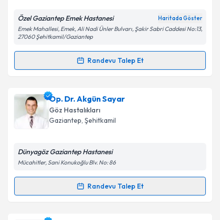
Özel Gaziantep Emek Hastanesi
Haritada Göster
Emek Mahallesi, Emek, Ali Nadi Ünler Bulvarı, Şakir Sabri Caddesi No:13,
Kişisel verilerimin işlenmesine ilişkin
Aydınlatma
27060 Şehitkamil/Gaziantep
Metni
'ni okudum ve kişisel verilerimin belirtilen
kapsamda işlenmesini kabul ediyorum.
Randevu Talep Et
Randevu Takvimi Talebi
Takvim Talebini Gönder
Op. Dr. Tayyar Karadağ
için randevu takvimi talebi
Op. Dr. Akgün Sayar
oluşturun. Size bu uzmandan randevu almanız için bir
Göz Hastalıkları
takvim hazırlandığında e-posta ile bilgilendireceğiz.
Gaziantep
,
Şehitkamil
E-posta Adresiniz
Dünyagöz Gaziantep Hastanesi
Mücahitler, Sani Konukoğlu Blv. No: 86
Kişisel verilerimin işlenmesine ilişkin
Aydınlatma
Randevu Talep Et
Randevu Takvimi Talebi
Metni
'ni okudum ve kişisel verilerimin belirtilen
kapsamda işlenmesini kabul ediyorum.