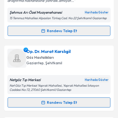
araştırma hastanesine yatırdık.amliyat...
Şehmus Arı Özel Muayenehanesi
Haritada Göster
Kişisel verilerimin işlenmesine ilişkin
Aydınlatma
15 Temmuz Mahallesi Alpaslan Türkeş Cad. No:22 Şehitkamil Gaziantep
Metni
'ni okudum ve kişisel verilerimin belirtilen
kapsamda işlenmesini kabul ediyorum.
Randevu Talep Et
Randevu Takvimi Talebi
Takvim Talebini Gönder
Prof. Dr. Şeyhmus Arı
için randevu takvimi talebi
Op. Dr. Murat Karslıgil
oluşturun. Size bu uzmandan randevu almanız için bir
Göz Hastalıkları
takvim hazırlandığında e-posta ile bilgilendireceğiz.
Gaziantep
,
Şehitkamil
E-posta Adresiniz
Netgöz Tıp Merkezi
Haritada Göster
Net Göz Tıp Merkezi Yaprak Mahallesi, Yaprak Mahallesi İstasyon
Caddesi No:72, 27060 Şehitkamil/Gaziantep
Kişisel verilerimin işlenmesine ilişkin
Aydınlatma
Randevu Talep Et
Metni
'ni okudum ve kişisel verilerimin belirtilen
Randevu Takvimi Talebi
kapsamda işlenmesini kabul ediyorum.