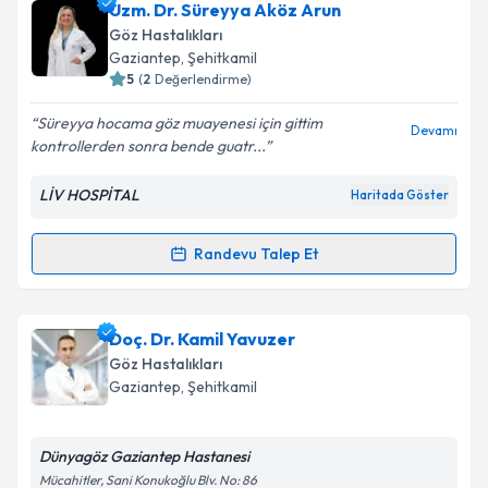
Op. Dr. Akgün Sayar
için randevu takvimi talebi
Uzm. Dr. Süreyya Aköz Arun
oluşturun. Size bu uzmandan randevu almanız için bir
Takvim Talebini Gönder
Göz Hastalıkları
takvim hazırlandığında e-posta ile bilgilendireceğiz.
Gaziantep
,
Şehitkamil
5
(
2
Değerlendirme)
E-posta Adresiniz
Süreyya hocama göz muayenesi için gittim
Devamı
kontrollerden sonra bende guatr...
LİV HOSPİTAL
Haritada Göster
Kişisel verilerimin işlenmesine ilişkin
Aydınlatma
Metni
'ni okudum ve kişisel verilerimin belirtilen
kapsamda işlenmesini kabul ediyorum.
Randevu Talep Et
Randevu Takvimi Talebi
Takvim Talebini Gönder
Uzm. Dr. Süreyya Aköz Arun
için randevu takvimi
Doç. Dr. Kamil Yavuzer
talebi oluşturun. Size bu uzmandan randevu almanız
Göz Hastalıkları
için bir takvim hazırlandığında e-posta ile
Gaziantep
,
Şehitkamil
bilgilendireceğiz.
E-posta Adresiniz
Dünyagöz Gaziantep Hastanesi
Mücahitler, Sani Konukoğlu Blv. No: 86