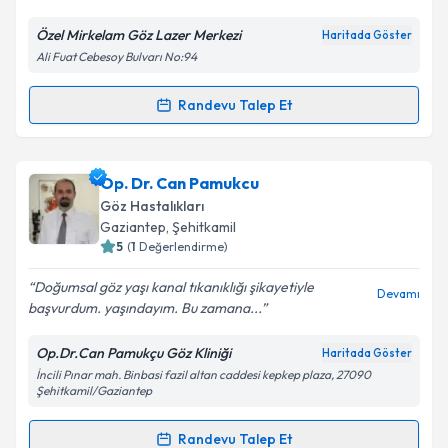
E-posta Adresiniz
Özel Mirkelam Göz Lazer Merkezi
Haritada Göster
Ali Fuat Cebesoy Bulvarı No:94
Randevu Talep Et
Randevu Takvimi Talebi
Kişisel verilerimin işlenmesine ilişkin
Aydınlatma
Metni
'ni okudum ve kişisel verilerimin belirtilen
kapsamda işlenmesini kabul ediyorum.
Op. Dr. Edip Temizyürek
için randevu takvimi talebi
Op. Dr. Can Pamukcu
oluşturun. Size bu uzmandan randevu almanız için bir
Göz Hastalıkları
takvim hazırlandığında e-posta ile bilgilendireceğiz.
Takvim Talebini Gönder
Gaziantep
,
Şehitkamil
5
(
1
Değerlendirme)
E-posta Adresiniz
Doğumsal göz yaşı kanal tıkanıklığı şikayetiyle
Devamı
başvurdum. yaşındayım. Bu zamana...
Op.Dr.Can Pamukçu Göz Kliniği
Haritada Göster
Kişisel verilerimin işlenmesine ilişkin
Aydınlatma
İncili Pınar mah. Binbasi fazil altan caddesi kepkep plaza, 27090
Metni
'ni okudum ve kişisel verilerimin belirtilen
Şehitkamil/Gaziantep
kapsamda işlenmesini kabul ediyorum.
Randevu Talep Et