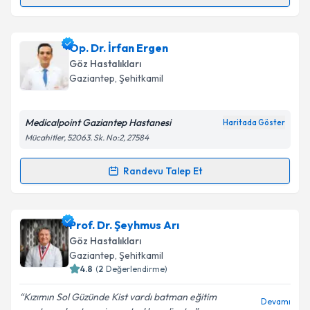
Randevu Takvimi Talebi
Takvim Talebini Gönder
Op. Dr. Can Pamukcu
için randevu takvimi talebi
Op. Dr. İrfan Ergen
oluşturun. Size bu uzmandan randevu almanız için bir
Göz Hastalıkları
takvim hazırlandığında e-posta ile bilgilendireceğiz.
Gaziantep
,
Şehitkamil
E-posta Adresiniz
Medicalpoint Gaziantep Hastanesi
Haritada Göster
Mücahitler, 52063. Sk. No:2, 27584
Kişisel verilerimin işlenmesine ilişkin
Aydınlatma
Randevu Talep Et
Randevu Takvimi Talebi
Metni
'ni okudum ve kişisel verilerimin belirtilen
kapsamda işlenmesini kabul ediyorum.
Op. Dr. İrfan Ergen
için randevu takvimi talebi
Prof. Dr. Şeyhmus Arı
oluşturun. Size bu uzmandan randevu almanız için bir
Takvim Talebini Gönder
Göz Hastalıkları
takvim hazırlandığında e-posta ile bilgilendireceğiz.
Gaziantep
,
Şehitkamil
4.8
(
2
Değerlendirme)
E-posta Adresiniz
Kızımın Sol Güzünde Kist vardı batman eğitim
Devamı