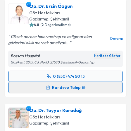
Op. Dr. Ersin Özgün
Göz Hastalıkları
Gaziantep
,
Şehitkamil
4.8
(
2
Değerlendirme)
Yüksek derece hipermetrop ve astigmat olan
Devamı
gözlerimi akıllı mercek ameliyatı...
Bossan Hospital
Haritada Göster
Gazikent, 2015. Cd. No:13, 27580 Şehitkamil/Gaziantep
0 (850) 474 50 13
Randevu Takvimi Talebi
Randevu Talep Et
Op. Dr. Ersin Özgün
için randevu takvimi talebi
oluşturun. Size bu uzmandan randevu almanız için bir
Op. Dr. Tayyar Karadağ
takvim hazırlandığında e-posta ile bilgilendireceğiz.
Göz Hastalıkları
E-posta Adresiniz
Gaziantep
,
Şehitkamil