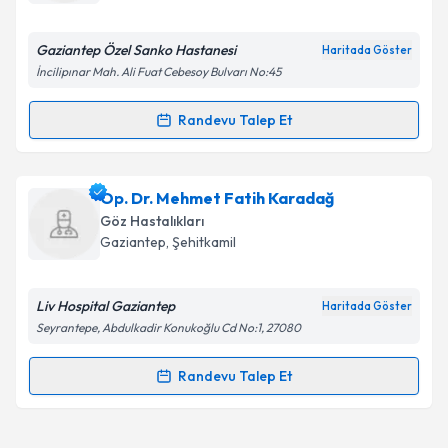
bilgilendireceğiz.
E-posta Adresiniz
Gaziantep Özel Sanko Hastanesi
Haritada Göster
İncilipınar Mah. Ali Fuat Cebesoy Bulvarı No:45
Randevu Talep Et
Randevu Takvimi Talebi
Kişisel verilerimin işlenmesine ilişkin
Aydınlatma
Metni
'ni okudum ve kişisel verilerimin belirtilen
kapsamda işlenmesini kabul ediyorum.
Prof. Dr. Erhan Özyol
için randevu takvimi talebi
Op. Dr. Mehmet Fatih Karadağ
oluşturun. Size bu uzmandan randevu almanız için bir
Göz Hastalıkları
takvim hazırlandığında e-posta ile bilgilendireceğiz.
Takvim Talebini Gönder
Gaziantep
,
Şehitkamil
E-posta Adresiniz
Liv Hospital Gaziantep
Haritada Göster
Seyrantepe, Abdulkadir Konukoğlu Cd No:1, 27080
Kişisel verilerimin işlenmesine ilişkin
Aydınlatma
Randevu Talep Et
Randevu Takvimi Talebi
Metni
'ni okudum ve kişisel verilerimin belirtilen
kapsamda işlenmesini kabul ediyorum.