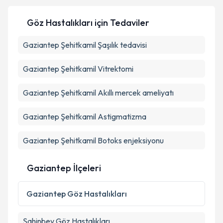
Op. Dr. Mehmet Fatih Karadağ
için randevu takvimi
talebi oluşturun. Size bu uzmandan randevu almanız
Takvim Talebini Gönder
Göz Hastalıkları
için Tedaviler
için bir takvim hazırlandığında e-posta ile
bilgilendireceğiz.
Gaziantep Şehitkamil Şaşılık tedavisi
E-posta Adresiniz
Gaziantep Şehitkamil Vitrektomi
Gaziantep Şehitkamil Akıllı mercek ameliyatı
Kişisel verilerimin işlenmesine ilişkin
Aydınlatma
Metni
'ni okudum ve kişisel verilerimin belirtilen
Gaziantep Şehitkamil Astigmatizma
kapsamda işlenmesini kabul ediyorum.
Gaziantep Şehitkamil Botoks enjeksiyonu
Takvim Talebini Gönder
Gaziantep İlçeleri
Gaziantep
Göz Hastalıkları
Şahinbey
Göz Hastalıkları