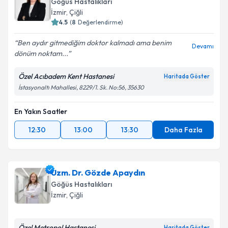
Göğüs Hastalıkları
İzmir
,
Çiğli
4.5
(
8
Değerlendirme)
Ben aydır gitmediğim doktor kalmadı ama benim
Devamı
dönüm noktam...
Özel Acıbadem Kent Hastanesi
Haritada Göster
İstasyonaltı Mahallesi, 8229/1. Sk. No:56, 35630
En Yakın Saatler
12:30
13:00
13:30
Daha Fazla
Uzm. Dr. Gözde Apaydın
Göğüs Hastalıkları
İzmir
,
Çiğli
Özel Metropol Hastanesi
Haritada Göster