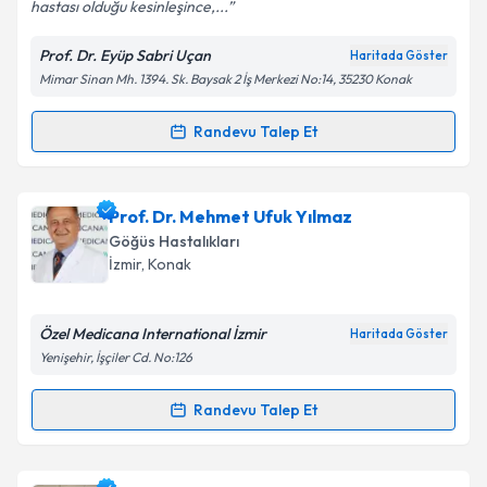
hastası olduğu kesinleşince,...
Prof. Dr. Eyüp Sabri Uçan
Haritada Göster
Kişisel verilerimin işlenmesine ilişkin
Aydınlatma
Mimar Sinan Mh. 1394. Sk. Baysak 2 İş Merkezi No:14, 35230 Konak
Metni
'ni okudum ve kişisel verilerimin belirtilen
kapsamda işlenmesini kabul ediyorum.
Randevu Talep Et
Randevu Takvimi Talebi
Takvim Talebini Gönder
Prof. Dr. Eyüp Sabri Uçan
için randevu takvimi talebi
Prof. Dr. Mehmet Ufuk Yılmaz
oluşturun. Size bu uzmandan randevu almanız için bir
Göğüs Hastalıkları
takvim hazırlandığında e-posta ile bilgilendireceğiz.
İzmir
,
Konak
E-posta Adresiniz
Özel Medicana International İzmir
Haritada Göster
Yenişehir, İşçiler Cd. No:126
Kişisel verilerimin işlenmesine ilişkin
Aydınlatma
Randevu Talep Et
Randevu Takvimi Talebi
Metni
'ni okudum ve kişisel verilerimin belirtilen
kapsamda işlenmesini kabul ediyorum.