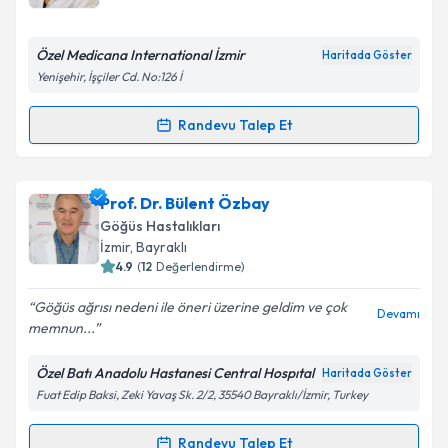
E-posta Adresiniz
Özel Medicana International İzmir
Haritada Göster
Yenişehir, İşçiler Cd. No:126 İ
Kişisel verilerimin işlenmesine ilişkin
Aydınlatma
Randevu Talep Et
Randevu Takvimi Talebi
Metni
'ni okudum ve kişisel verilerimin belirtilen
kapsamda işlenmesini kabul ediyorum.
Uzm. Dr. Merda Erdemir
için randevu takvimi talebi
Prof. Dr. Bülent Özbay
oluşturun. Size bu uzmandan randevu almanız için bir
Takvim Talebini Gönder
Göğüs Hastalıkları
takvim hazırlandığında e-posta ile bilgilendireceğiz.
İzmir
,
Bayraklı
4.9
(
12
Değerlendirme)
E-posta Adresiniz
Göğüs ağrısı nedeni ile öneri üzerine geldim ve çok
Devamı
memnun...
Özel Batı Anadolu Hastanesi Central Hospıtal
Haritada Göster
Kişisel verilerimin işlenmesine ilişkin
Aydınlatma
Fuat Edip Baksi, Zeki Yavaş Sk. 2/2, 35540 Bayraklı/İzmir, Turkey
Metni
'ni okudum ve kişisel verilerimin belirtilen
kapsamda işlenmesini kabul ediyorum.
Randevu Talep Et