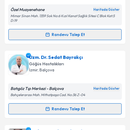
Özel Muayenehane
Haritada Göster
Mimar Sinan Mah. 1359 Sok No:6 Kızıl Kanat Sağlık Sitesi C Blok Kat:5
Kişisel verilerimin işlenmesine ilişkin
Aydınlatma
D:19
Metni
'ni okudum ve kişisel verilerimin belirtilen
kapsamda işlenmesini kabul ediyorum.
Randevu Talep Et
Randevu Takvimi Talebi
Takvim Talebini Gönder
Uzm. Dr. Pelin Özdemir
için randevu takvimi talebi
Uzm. Dr. Sedat Bayrakçı
oluşturun. Size bu uzmandan randevu almanız için bir
Göğüs Hastalıkları
takvim hazırlandığında e-posta ile bilgilendireceğiz.
İzmir
,
Balçova
E-posta Adresiniz
Batıgöz Tıp Merkezi - Balçova
Haritada Göster
Bahçelerarası Mah. Mithatpaşa Cad. No:36 Z-04
Kişisel verilerimin işlenmesine ilişkin
Aydınlatma
Randevu Talep Et
Randevu Takvimi Talebi
Metni
'ni okudum ve kişisel verilerimin belirtilen
kapsamda işlenmesini kabul ediyorum.