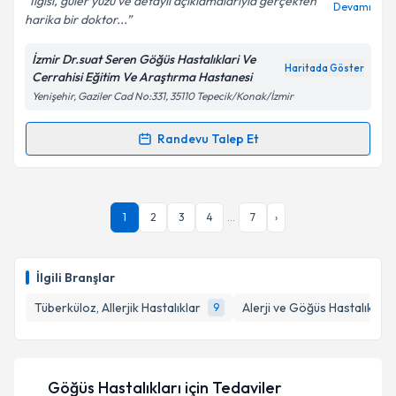
İlgisi, güler yüzü ve detaylı açıklamalarıyla gerçekten
Devamı
harika bir doktor...
İzmir Dr.suat Seren Göğüs Hastalıklari Ve
Kişisel verilerimin işlenmesine ilişkin
Aydınlatma
Haritada Göster
Cerrahisi Eğitim Ve Araştırma Hastanesi
Metni
'ni okudum ve kişisel verilerimin belirtilen
Yenişehir, Gaziler Cad No:331, 35110 Tepecik/Konak/İzmir
kapsamda işlenmesini kabul ediyorum.
Randevu Talep Et
Randevu Takvimi Talebi
Takvim Talebini Gönder
Dr. Yasemin Şirin
için randevu takvimi talebi
1
2
3
4
...
7
›
oluşturun. Size bu uzmandan randevu almanız için bir
takvim hazırlandığında e-posta ile bilgilendireceğiz.
E-posta Adresiniz
İlgili Branşlar
Tüberküloz, Allerjik Hastalıklar
Alerji ve Göğüs Hastalıkları
9
Kişisel verilerimin işlenmesine ilişkin
Aydınlatma
Metni
'ni okudum ve kişisel verilerimin belirtilen
Göğüs Hastalıkları
için Tedaviler