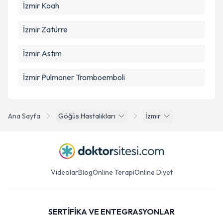
İzmir Koah
İzmir Zatürre
İzmir Astım
İzmir Pulmoner Tromboemboli
Ana Sayfa
Göğüs Hastalıkları
İzmir
Videolar
Blog
Online Terapi
Online Diyet
SERTİFİKA VE ENTEGRASYONLAR