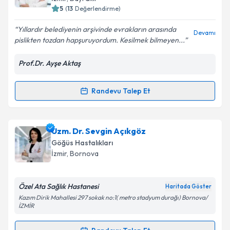
5
(
13
Değerlendirme)
E-posta Adresiniz
Yıllardır belediyenin arşivinde evrakların arasında
Devamı
pislikten tozdan hapşuruyordum. Kesilmek bilmeyen...
Prof.Dr. Ayşe Aktaş
Kişisel verilerimin işlenmesine ilişkin
Aydınlatma
Metni
'ni okudum ve kişisel verilerimin belirtilen
kapsamda işlenmesini kabul ediyorum.
Randevu Talep Et
Randevu Takvimi Talebi
Takvim Talebini Gönder
Prof. Dr. Ayşe Aktaş
için randevu takvimi talebi
Uzm. Dr. Sevgin Açıkgöz
oluşturun. Size bu uzmandan randevu almanız için bir
Göğüs Hastalıkları
takvim hazırlandığında e-posta ile bilgilendireceğiz.
İzmir
,
Bornova
E-posta Adresiniz
Özel Ata Sağlık Hastanesi
Haritada Göster
Kazım Dirik Mahallesi 297 sokak no:1( metro stadyum durağı) Bornova/
İZMİR
Kişisel verilerimin işlenmesine ilişkin
Aydınlatma