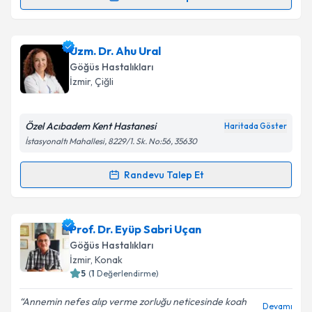
Randevu Takvimi Talebi
Takvim Talebini Gönder
Prof. Dr. Bülent Özbay
için randevu takvimi talebi
Uzm. Dr. Ahu Ural
oluşturun. Size bu uzmandan randevu almanız için bir
Göğüs Hastalıkları
takvim hazırlandığında e-posta ile bilgilendireceğiz.
İzmir
,
Çiğli
E-posta Adresiniz
Özel Acıbadem Kent Hastanesi
Haritada Göster
İstasyonaltı Mahallesi, 8229/1. Sk. No:56, 35630
Kişisel verilerimin işlenmesine ilişkin
Aydınlatma
Randevu Talep Et
Randevu Takvimi Talebi
Metni
'ni okudum ve kişisel verilerimin belirtilen
kapsamda işlenmesini kabul ediyorum.
Uzm. Dr. Ahu Ural
için randevu takvimi talebi
Prof. Dr. Eyüp Sabri Uçan
oluşturun. Size bu uzmandan randevu almanız için bir
Takvim Talebini Gönder
Göğüs Hastalıkları
takvim hazırlandığında e-posta ile bilgilendireceğiz.
İzmir
,
Konak
5
(
1
Değerlendirme)
E-posta Adresiniz
Annemin nefes alıp verme zorluğu neticesinde koah
Devamı