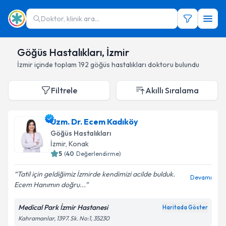
Doktor, klinik ara...
Göğüs Hastalıkları, İzmir
İzmir
içinde toplam
192
göğüs hastalıkları doktoru
bulundu
Filtrele
Akıllı Sıralama
Uzm. Dr. Ecem Kadıköy
Göğüs Hastalıkları
İzmir
,
Konak
5
(
40
Değerlendirme)
Tatil için geldiğimiz İzmirde kendimizi acilde bulduk.
Devamı
Ecem Hanımın doğru...
Medical Park İzmir Hastanesi
Haritada Göster
Kahramanlar, 1397. Sk. No:1, 35230