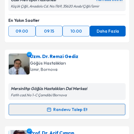
Küçük Çiğli, Anadolu Cd. No:1169, 35620 Aosb/Çiğli/İzmir
En Yakın Saatler
09:00
09:15
10:00
Daha Fazla
Uzm. Dr. Remzi Gediz
Göğüs Hastalıkları
İzmir
,
Bornova
Mersinlitıp Göğüs Hastalıkları Dal Merkezi
Fatih cad.No 1-C Çamdibi/Bornova
Randevu Talep Et
Randevu Takvimi Talebi
Uzm. Dr. Remzi Gediz
için randevu takvimi talebi
Prof. Dr. Arif Çımrın