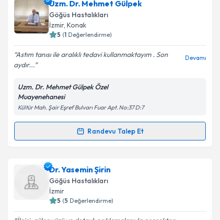
Prof. Dr. Mehmet Ufuk Yılmaz
için randevu takvimi
Uzm. Dr. Mehmet Gülpek
talebi oluşturun. Size bu uzmandan randevu almanız
Takvim Talebini Gönder
Göğüs Hastalıkları
için bir takvim hazırlandığında e-posta ile
İzmir
,
Konak
bilgilendireceğiz.
5
(
1
Değerlendirme)
E-posta Adresiniz
Astım tanısı ile aralıklı tedavi kullanmaktayım . Son
Devamı
aydır...
Uzm. Dr. Mehmet Gülpek Özel
Muayenehanesi
Kişisel verilerimin işlenmesine ilişkin
Aydınlatma
Kültür Mah. Şair Eşref Bulvarı Fuar Apt. No:37 D:7
Metni
'ni okudum ve kişisel verilerimin belirtilen
kapsamda işlenmesini kabul ediyorum.
Randevu Talep Et
Randevu Takvimi Talebi
Takvim Talebini Gönder
Uzm. Dr. Mehmet Gülpek
için randevu takvimi talebi
Dr. Yasemin Şirin
oluşturun. Size bu uzmandan randevu almanız için bir
Göğüs Hastalıkları
takvim hazırlandığında e-posta ile bilgilendireceğiz.
İzmir
5
(
5
Değerlendirme)
E-posta Adresiniz