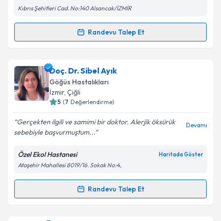
Kıbrıs Şehitleri Cad. No:140 Alsancak/İZMİR
Kişisel verilerimin işlenmesine ilişkin
Aydınlatma
Randevu Talep Et
Randevu Takvimi Talebi
Metni
'ni okudum ve kişisel verilerimin belirtilen
kapsamda işlenmesini kabul ediyorum.
Uzm. Dr. Tayfun Çağlayan
için randevu takvimi
Doç. Dr. Sibel Ayık
talebi oluşturun. Size bu uzmandan randevu almanız
Takvim Talebini Gönder
Göğüs Hastalıkları
için bir takvim hazırlandığında e-posta ile
İzmir
,
Çiğli
bilgilendireceğiz.
5
(
7
Değerlendirme)
E-posta Adresiniz
Gerçekten ilgili ve samimi bir doktor. Alerjik öksürük
Devamı
sebebiyle başvurmuştum...
Özel Ekol Hastanesi
Haritada Göster
Ataşehir Mahallesi 8019/16. Sokak No:4,
Kişisel verilerimin işlenmesine ilişkin
Aydınlatma
Metni
'ni okudum ve kişisel verilerimin belirtilen
kapsamda işlenmesini kabul ediyorum.
Randevu Talep Et
Randevu Takvimi Talebi
Takvim Talebini Gönder