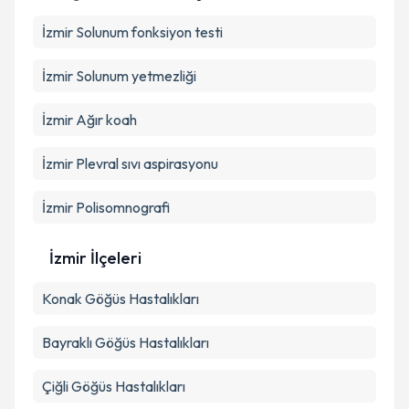
kapsamda işlenmesini kabul ediyorum.
İzmir Solunum fonksiyon testi
Takvim Talebini Gönder
İzmir Solunum yetmezliği
İzmir Ağır koah
İzmir Plevral sıvı aspirasyonu
İzmir Polisomnografi
İzmir İlçeleri
Konak
Göğüs Hastalıkları
Bayraklı
Göğüs Hastalıkları
Çiğli
Göğüs Hastalıkları