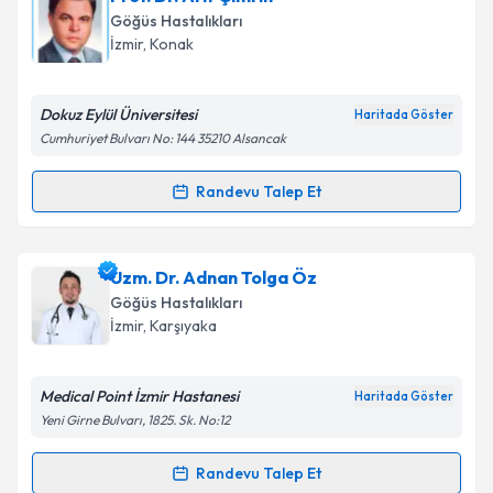
oluşturun. Size bu uzmandan randevu almanız için bir
Göğüs Hastalıkları
takvim hazırlandığında e-posta ile bilgilendireceğiz.
İzmir
,
Konak
E-posta Adresiniz
Dokuz Eylül Üniversitesi
Haritada Göster
Cumhuriyet Bulvarı No: 144 35210 Alsancak
Kişisel verilerimin işlenmesine ilişkin
Aydınlatma
Randevu Talep Et
Randevu Takvimi Talebi
Metni
'ni okudum ve kişisel verilerimin belirtilen
kapsamda işlenmesini kabul ediyorum.
Prof. Dr. Arif Çımrın
için randevu takvimi talebi
Uzm. Dr. Adnan Tolga Öz
oluşturun. Size bu uzmandan randevu almanız için bir
Takvim Talebini Gönder
Göğüs Hastalıkları
takvim hazırlandığında e-posta ile bilgilendireceğiz.
İzmir
,
Karşıyaka
E-posta Adresiniz
Medical Point İzmir Hastanesi
Haritada Göster
Yeni Girne Bulvarı, 1825. Sk. No:12
Kişisel verilerimin işlenmesine ilişkin
Aydınlatma
Randevu Talep Et
Randevu Takvimi Talebi