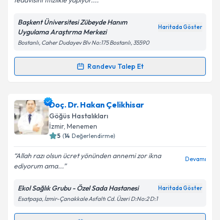
tedavisini titizlikle yapıyor....
Başkent Üniversitesi Zübeyde Hanım
Kişisel verilerimin işlenmesine ilişkin
Aydınlatma
Haritada Göster
Uygulama Araştırma Merkezi
Metni
'ni okudum ve kişisel verilerimin belirtilen
Bostanlı, Caher Dudayev Blv No:175 Bostanlı, 35590
kapsamda işlenmesini kabul ediyorum.
Randevu Talep Et
Randevu Takvimi Talebi
Takvim Talebini Gönder
Prof. Dr. Serdar Berk
için randevu takvimi talebi
Doç. Dr. Hakan Çelikhisar
oluşturun. Size bu uzmandan randevu almanız için bir
Göğüs Hastalıkları
takvim hazırlandığında e-posta ile bilgilendireceğiz.
İzmir
,
Menemen
5
(
14
Değerlendirme)
E-posta Adresiniz
Allah razı olsun ücret yönünden annemi zor ikna
Devamı
ediyorum ama...
Ekol Sağlık Grubu - Özel Sada Hastanesi
Haritada Göster
Kişisel verilerimin işlenmesine ilişkin
Aydınlatma
Esatpaşa, İzmir-Çanakkale Asfaltı Cd. Üzeri D:No:2 D:1
Metni
'ni okudum ve kişisel verilerimin belirtilen
kapsamda işlenmesini kabul ediyorum.