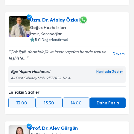
Uzm. Dr. Atalay Özkul
Göğüs Hastalıkları
İzmir
,
Karabağlar
5
(
1
Değerlendirme)
Çok ilgili, deontolojik ve insanı açıdan hemde tanı ve
Devamı
teşhiste...
Ege Yaşam Hastanesi
Haritada Göster
Ali Fuat Cebesoy Mah. 9135/4 Sk. No:4
En Yakın Saatler
13:00
13:30
14:00
Daha Fazla
Prof. Dr. Alev Gürgün