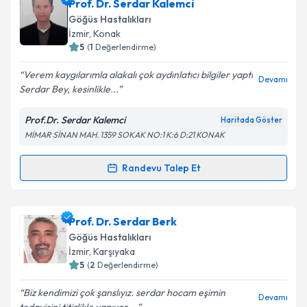
Uzm. Dr. Sedat Bayrakçı
için randevu takvimi talebi
Prof. Dr. Serdar Kalemci
oluşturun. Size bu uzmandan randevu almanız için bir
Takvim Talebini Gönder
Göğüs Hastalıkları
takvim hazırlandığında e-posta ile bilgilendireceğiz.
İzmir
,
Konak
5
(
1
Değerlendirme)
E-posta Adresiniz
Verem kaygılarımla alakalı çok aydınlatıcı bilgiler yaptı
Devamı
Serdar Bey, kesinlikle...
Prof.Dr. Serdar Kalemci
Haritada Göster
Kişisel verilerimin işlenmesine ilişkin
Aydınlatma
MİMAR SİNAN MAH. 1359 SOKAK NO:1 K:6 D:21 KONAK
Metni
'ni okudum ve kişisel verilerimin belirtilen
kapsamda işlenmesini kabul ediyorum.
Randevu Talep Et
Randevu Takvimi Talebi
Takvim Talebini Gönder
Prof. Dr. Serdar Kalemci
için randevu takvimi talebi
Prof. Dr. Serdar Berk
oluşturun. Size bu uzmandan randevu almanız için bir
Göğüs Hastalıkları
takvim hazırlandığında e-posta ile bilgilendireceğiz.
İzmir
,
Karşıyaka
5
(
2
Değerlendirme)
E-posta Adresiniz
Biz kendimizi çok şanslıyız. serdar hocam eşimin
Devamı