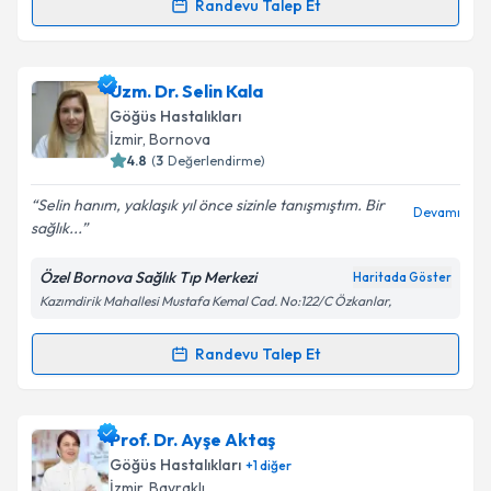
Randevu Talep Et
Randevu Takvimi Talebi
Takvim Talebini Gönder
Doç. Dr. Hakan Çelikhisar
için randevu takvimi
Uzm. Dr. Selin Kala
talebi oluşturun. Size bu uzmandan randevu almanız
Göğüs Hastalıkları
için bir takvim hazırlandığında e-posta ile
İzmir
,
Bornova
bilgilendireceğiz.
4.8
(
3
Değerlendirme)
E-posta Adresiniz
Selin hanım, yaklaşık yıl önce sizinle tanışmıştım. Bir
Devamı
sağlık...
Özel Bornova Sağlık Tıp Merkezi
Haritada Göster
Kazımdirik Mahallesi Mustafa Kemal Cad. No:122/C Özkanlar,
Kişisel verilerimin işlenmesine ilişkin
Aydınlatma
Metni
'ni okudum ve kişisel verilerimin belirtilen
kapsamda işlenmesini kabul ediyorum.
Randevu Talep Et
Randevu Takvimi Talebi
Takvim Talebini Gönder
Uzm. Dr. Selin Kala
için randevu takvimi talebi
Prof. Dr. Ayşe Aktaş
oluşturun. Size bu uzmandan randevu almanız için bir
Göğüs Hastalıkları
+
1
diğer
takvim hazırlandığında e-posta ile bilgilendireceğiz.
İzmir
,
Bayraklı