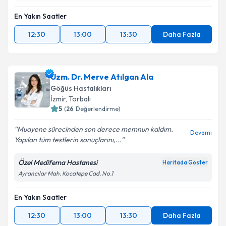
En Yakın Saatler
12:30
13:00
13:30
Daha Fazla
Uzm. Dr. Merve Atılgan Ala
Göğüs Hastalıkları
İzmir
,
Torbalı
5
(
26
Değerlendirme)
Muayene sürecinden son derece memnun kaldım.
Devamı
Yapılan tüm testlerin sonuçlarını,...
Özel Medifema Hastanesi
Haritada Göster
Ayrancılar Mah. Kocatepe Cad. No.1
En Yakın Saatler
12:30
13:00
13:30
Daha Fazla