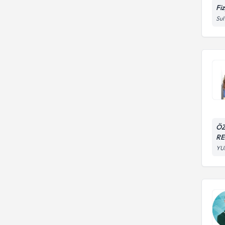
Fi
Sul
ÖZ
RE
YU