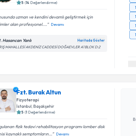
5
(
14
Değerlendirme)
usunda uzman ve kendini devamlı geliştirmek için
imler alan profesyonel....
Devamı
t. Hasancan Yanlı
Haritada Göster
RIŞ MAHALLESİ AKDENİZ CADDESİ DOĞAEVLER A1 BLOK D:2
Randevu T
Fzt. Burak
Fzt. Burak Altun
uzmandan ra
posta ile bi
Fizyoterapi
İstanbul
,
Başakşehir
E-posta Ad
5
(
1
Değerlendirme)
B
ulanan fizik tedavi rehabilitasyon programı lomber disk
isi kaynaklı semptomların...
Devamı