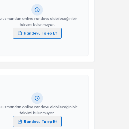
resiniz
u uzmandan online randevu alabileceğin bir
takvimi bulunmuyor.
Randevu Talep Et
 verilerimin işlenmesine ilişkin
Aydınlatma Metni
'ni
 ve kişisel verilerimin belirtilen kapsamda
esini kabul ediyorum.
akvimi Talebi
Takvim Talebini Gönder
et Kargın
için randevu takvimi talebi oluşturun. Size
 randevu almanız için bir takvim hazırlandığında e-
lgilendireceğiz.
resiniz
u uzmandan online randevu alabileceğin bir
takvimi bulunmuyor.
Randevu Talep Et
 verilerimin işlenmesine ilişkin
Aydınlatma Metni
'ni