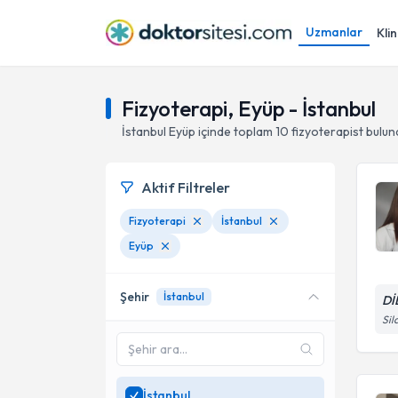
Uzmanlar
Klin
Fizyoterapi, Eyüp - İstanbul
İstanbul
Eyüp
içinde toplam
10
fizyoterapist
bulun
Aktif Filtreler
Fizyoterapi
İstanbul
Eyüp
Şehir
İstanbul
Dİ
Sil
İstanbul