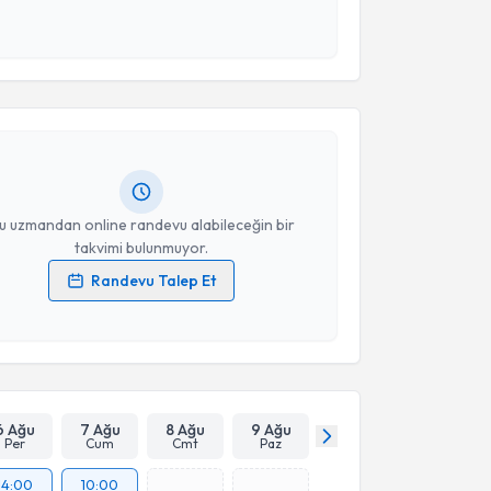
 ve kişisel verilerimin belirtilen kapsamda
akvimi Talebi
esini kabul ediyorum.
Takvim Talebini Gönder
 Yılmaz Dağlıoğlu
için randevu takvimi talebi
Size bu uzmandan randevu almanız için bir takvim
ında e-posta ile bilgilendireceğiz.
resiniz
u uzmandan online randevu alabileceğin bir
takvimi bulunmuyor.
Randevu Talep Et
 verilerimin işlenmesine ilişkin
Aydınlatma Metni
'ni
 ve kişisel verilerimin belirtilen kapsamda
esini kabul ediyorum.
Takvim Talebini Gönder
6 Ağu
7 Ağu
8 Ağu
9 Ağu
Per
Cum
Cmt
Paz
14:00
10:00