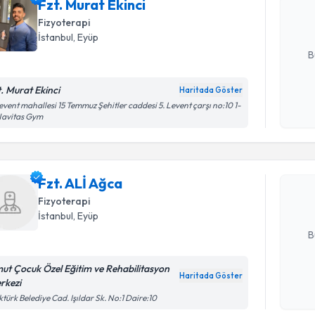
Fzt. Murat Ekinci
posta ile bi
Fizyoterapi
E-posta Ad
İstanbul
,
Eyüp
B
t. Murat Ekinci
Haritada Göster
Kişisel
event mahallesi 15 Temmuz Şehitler caddesi 5. Levent çarşı no:10 1-
Randevu T
Navitas Gym
okudum
işlenm
Fzt. ALİ A
uzmandan ra
Fzt. ALİ Ağca
posta ile bi
Fizyoterapi
İstanbul
,
Eyüp
E-posta Ad
B
ut Çocuk Özel Eğitim ve Rehabilitasyon
Haritada Göster
rkezi
Kişisel
türk Belediye Cad. Işıldar Sk. No:1 Daire:10
okudum
işlenm