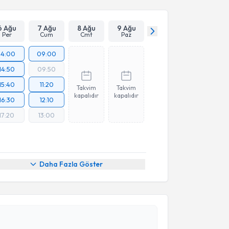
6 Ağu
7 Ağu
8 Ağu
9 Ağu
Per
Cum
Cmt
Paz
14:00
09:00
14:50
09:50
15:40
11:20
Takvim
Takvim
kapalıdır
kapalıdır
16:30
12:10
17:20
13:00
Daha Fazla Göster
akvimi Talebi
 Polat Çelik
için randevu takvimi talebi oluşturun.
andan randevu almanız için bir takvim
ında e-posta ile bilgilendireceğiz.