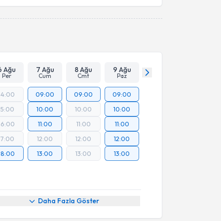
Takvim Talebini Gönder
6 Ağu
7 Ağu
8 Ağu
9 Ağu
Per
Cum
Cmt
Paz
14:00
09:00
09:00
09:00
15:00
10:00
10:00
10:00
16:00
11:00
11:00
11:00
17:00
12:00
12:00
12:00
18:00
13:00
13:00
13:00
Daha Fazla Göster