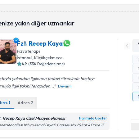
enize yakın diğer uzmanlar
Fzt. Recep Kaya
Fizyoterapi
İstanbul
,
Küçükçekmece
4.9
(
334
Değerlendirme)
tayla yakından ilgilenen tedavi sürecinde hastayı
nuyla ilgili takibi terapiden...
Devamı
dres
1
Adres
2
t. Recep Kaya Özel Muayenehanesi
Haritada Göster
net Mahallesi Yahya Kemal Beyatlı Caddesi No:26 Kat:4 Daire:15