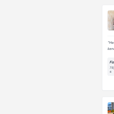
Her
kend
Fi
7 E
4