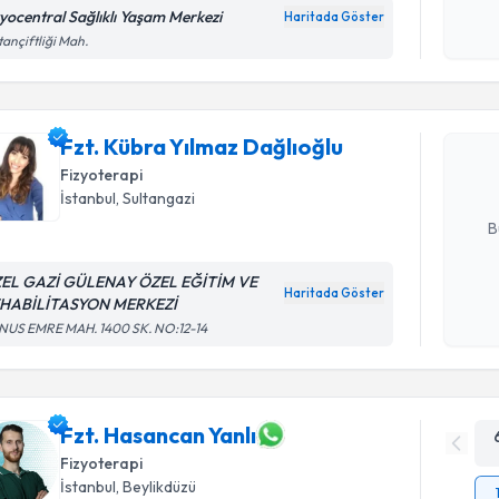
okudum
zyocentral Sağlıklı Yaşam Merkezi
Haritada Göster
Randevu T
işlenm
tançiftliği Mah.
Fzt. Kübra
oluşturun. 
Fzt. Kübra Yılmaz Dağlıoğlu
hazırlandığ
Fizyoterapi
İstanbul
,
Sultangazi
E-posta Ad
B
EL GAZİ GÜLENAY ÖZEL EĞİTİM VE
Haritada Göster
HABİLİTASYON MERKEZİ
Kişisel
NUS EMRE MAH. 1400 SK. NO:12-14
okudum
işlenm
Fzt. Hasancan Yanlı
Fizyoterapi
İstanbul
,
Beylikdüzü