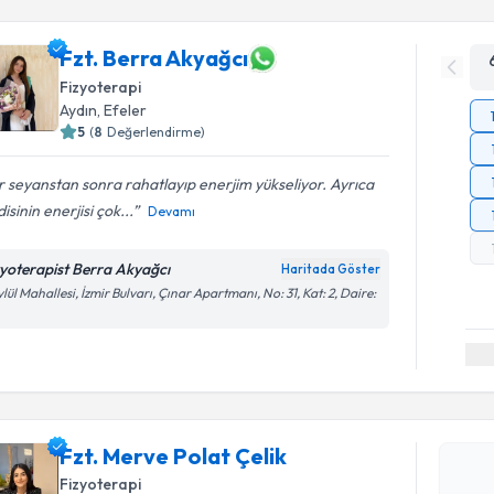
Fzt. Berra Akyağcı
Fizyoterapi
Aydın
,
Efeler
5
(
8
Değerlendirme)
 seyanstan sonra rahatlayıp enerjim yükseliyor. Ayrıca
isinin enerjisi çok...
Devamı
zyoterapist Berra Akyağcı
Haritada Göster
ylül Mahallesi, İzmir Bulvarı, Çınar Apartmanı, No: 31, Kat: 2, Daire:
Randevu T
Fzt. Merve
Fzt. Merve Polat Çelik
Size bu uzm
Fizyoterapi
hazırlandığ