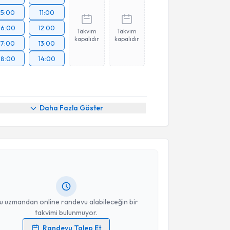
15:00
11:00
16:00
12:00
Takvim
Takvim
kapalıdır
kapalıdır
17:00
13:00
18:00
14:00
Daha Fazla Göster
akvimi Talebi
 Altun
için randevu takvimi talebi oluşturun. Size bu
ndevu almanız için bir takvim hazırlandığında e-
lgilendireceğiz.
resiniz
u uzmandan online randevu alabileceğin bir
takvimi bulunmuyor.
Randevu Talep Et