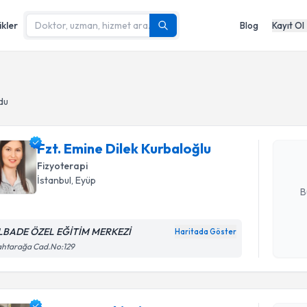
ikler
Blog
Kayıt Ol
Randevu T
du
Fzt. Emine
oluşturun. 
Fzt. Emine Dilek Kurbaloğlu
hazırlandığ
Fizyoterapi
E-posta Ad
İstanbul
,
Eyüp
B
LBADE ÖZEL EĞİTİM MERKEZİ
Haritada Göster
Randevu T
Kişisel
ahtarağa Cad.No:129
okudum
işlenm
Fzt. Murat
uzmandan ra