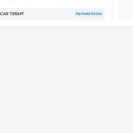
Kişisel
okudum
CAR TERAPİ
Haritada Göster
işlenm