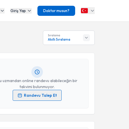
Giriş Yap
Doktor musun?
akvimi Talebi
Sıralama
Akıllı Sıralama
 Dilek Kurbaloğlu
için randevu takvimi talebi
Size bu uzmandan randevu almanız için bir takvim
ında e-posta ile bilgilendireceğiz.
resiniz
u uzmandan online randevu alabileceğin bir
takvimi bulunmuyor.
Randevu Talep Et
akvimi Talebi
 verilerimin işlenmesine ilişkin
Aydınlatma Metni
'ni
 ve kişisel verilerimin belirtilen kapsamda
esini kabul ediyorum.
 Ekinci
için randevu takvimi talebi oluşturun. Size bu
ndevu almanız için bir takvim hazırlandığında e-