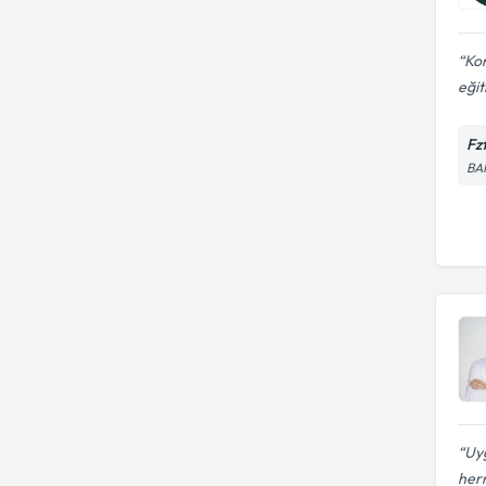
Kon
eğit
Fz
BA
Uyg
hern