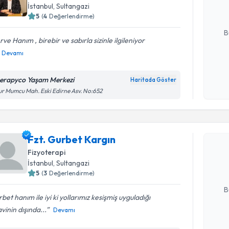
İstanbul
,
Sultangazi
5
(
4
Değerlendirme)
E-posta Ad
B
ve Hanım , birebir ve sabırla sizinle ilgileniyor
Devamı
Kişisel
okudum
erapyco Yaşam Merkezi
Haritada Göster
işlenm
r Mumcu Mah. Eski Edirne Asv. No:652
Randevu T
Fzt. Gurb
Fzt. Gurbet Kargın
bu uzmandan
Fizyoterapi
posta ile bi
İstanbul
,
Sultangazi
5
(
3
Değerlendirme)
E-posta Ad
B
bet hanım ile iyi ki yollarımız kesişmiş uyguladığı
vinin dışında...
Devamı
Kişisel