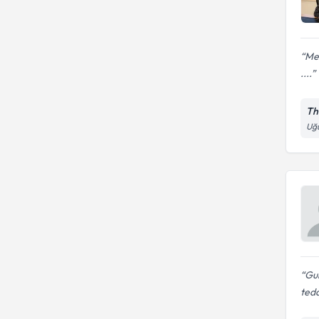
Mer
....
Th
Uğu
Gur
teda