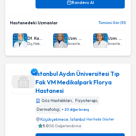
Randevu Al
Hastanedeki Uzmanlar
Tümünü Gör (51)
Dt. Kamuran Sürmen
Uzm. Dr. Nergis Ataol
Uzm. Dr. Sevim İndelen
Diş Hekimi
Anestezi ve Reanimasyon
Anestezi ve Reanimasyon
istanbul Aydın Üniversitesi Tıp
Fak VM Medikalpark Florya
Hastanesi
istanbul Aydın Üniversitesi Tıp Fak VM Medikalpark Florya 
Göz Hastalıkları
,
Fizyoterapi
,
Dermatoloji
,
+ 20 diğer branş
Küçükçekmece
,
İstanbul
Haritada Göster
5.0
(
16
) Değerlendirme