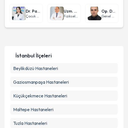
Dr. Parvana Huseynli
Uzm. Dr. Hasan Hüseyin Yıldız
Op. Dr. Firuz Gachayev
Çocuk Sağlığı ve Hastalıkları
Fiziksel Tıp ve Rehabilitasyon
Genel Cerrahi
İstanbul
İlçeleri
Beylikdüzü
Hastaneleri
Gaziosmanpaşa
Hastaneleri
Küçükçekmece
Hastaneleri
Maltepe
Hastaneleri
Tuzla
Hastaneleri