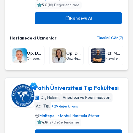
5.0
(
16
) Değerlendirme
Randevu Al
Hastanedeki Uzmanlar
Tümünü Gör (7)
Op. Dr. Eşref Gürsel
Op. Dr. Meliha Cinali
Fzt. Mehti Cenker
Ortopedi ve Travmatoloji
Göz Hastalıkları
Fizyoterapi
Fatih Üniversitesi Tıp Fakültesi
Diş Hekimi
,
Anestezi ve Reanimasyon
,
Acil Tıp
,
+ 29 diğer branş
Fatih Üniversitesi Tıp Fakültesi
Maltepe
,
İstanbul
Haritada Göster
4.8
(
12
) Değerlendirme