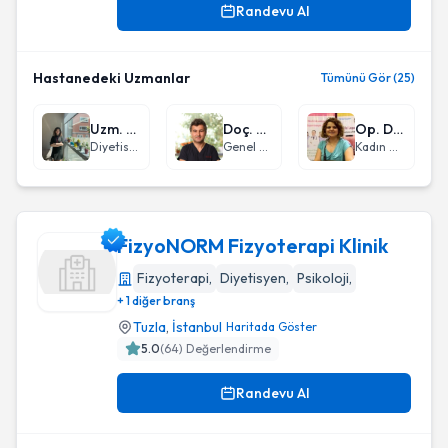
Randevu Al
Hastanedeki Uzmanlar
Tümünü Gör (25)
Uzm. Dyt. Ege Ramadanoğlu
Doç. Dr. Eyüp Gemici
Op. Dr. Ayşegül Yıldırım
Diyetisyen
Genel Cerrahi
Kadın Hastalıkları ve Doğum
FizyoNORM Fizyoterapi Klinik
Fizyoterapi
,
Diyetisyen
,
Psikoloji
,
+ 1 diğer branş
FizyoNORM Fizyoterapi Klinik
Tuzla
,
İstanbul
Haritada Göster
5.0
(
64
) Değerlendirme
Randevu Al