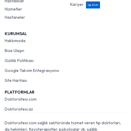
Hastalıklar
Kariyer
İşe Alım
Hizmetler
Hastaneler
KURUMSAL
Hakkımızda
Bize Ulaşın
Gizlilik Politikası
Google Takvim Entegrasyonu
Site Haritası
PLATFORMLAR
Doktorsitesi.com
Doktorsitesi.az
Doktorsitesi.com sağlık sektöründe hizmet veren tıp doktorları,
diş hekimleri, fizyoterapistler, psikologlar vb. sağlık