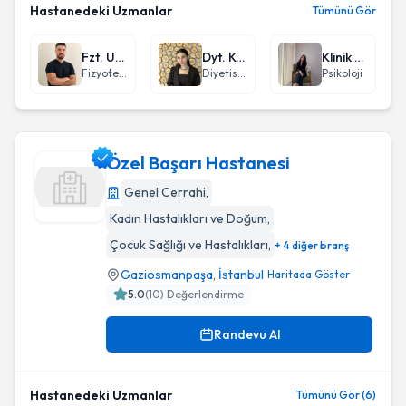
Hastanedeki Uzmanlar
Tümünü Gör
Fzt. Utku Kaya
Dyt. Kevser Hilal Dikici
Klinik Psikolog Seda Doğmazer
Fizyoterapi
Diyetisyen
Psikoloji
Özel Başarı Hastanesi
Genel Cerrahi
,
Kadın Hastalıkları ve Doğum
,
Özel Başarı Hastanesi
Çocuk Sağlığı ve Hastalıkları
,
+ 4 diğer branş
Gaziosmanpaşa
,
İstanbul
Haritada Göster
5.0
(
10
) Değerlendirme
Randevu Al
Hastanedeki Uzmanlar
Tümünü Gör (6)