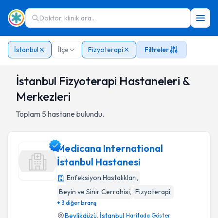
Doktor, klinik ara...
İstanbul
İlçe
Fizyoterapi
Filtreler
İstanbul Fizyoterapi Hastaneleri &
Merkezleri
Toplam
5
hastane bulundu.
Medicana International
İstanbul Hastanesi
Enfeksiyon Hastalıkları
,
Medicana International İstanbul Hastanesi
Beyin ve Sinir Cerrahisi
,
Fizyoterapi
,
+ 3 diğer branş
Beylikdüzü
,
İstanbul
Haritada Göster