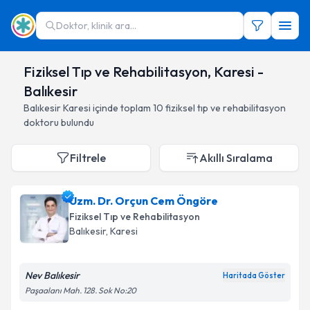
Doktor, klinik ara...
Fiziksel Tıp ve Rehabilitasyon, Karesi -
Balıkesir
Balıkesir
Karesi
içinde toplam
10
fiziksel tıp ve rehabilitasyon
doktoru
bulundu
Filtrele
Akıllı Sıralama
Uzm. Dr. Orçun Cem Öngöre
Fiziksel Tıp ve Rehabilitasyon
Balıkesir
,
Karesi
Nev Balıkesir
Haritada Göster
Paşaalanı Mah. 128. Sok No:20