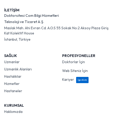
İLETİŞİM
Doktorsitesi Com Bilgi Hizmetleri
Teknoloji ve Ticaret A.Ş.
Maslak Mah. Ahi Evran Cd. A.O.S 55 Sokak No:2 Aksoy Plaza Giriş
Kat Kolektif House
İstanbul, Türkiye
SAĞLIK
PROFESYONELLER
Uzmanlar
Doktorlar İçin
Uzmanlık Alanları
Web Siteniz İçin
Hastalıklar
Kariyer
İşe Alım
Hizmetler
Hastaneler
KURUMSAL
Hakkımızda