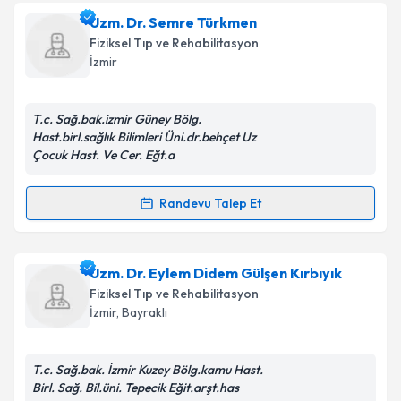
Prof. Dr. Ayşen Akıncı Tan
için randevu takvimi talebi
Uzm. Dr. Semre Türkmen
oluşturun. Size bu uzmandan randevu almanız için bir
Fiziksel Tıp ve Rehabilitasyon
takvim hazırlandığında e-posta ile bilgilendireceğiz.
İzmir
E-posta Adresiniz
T.c. Sağ.bak.izmir Güney Bölg.
Hast.birl.sağlık Bilimleri Üni.dr.behçet Uz
Çocuk Hast. Ve Cer. Eğt.a
Kişisel verilerimin işlenmesine ilişkin
Aydınlatma
Metni
'ni okudum ve kişisel verilerimin belirtilen
Randevu Talep Et
Randevu Takvimi Talebi
kapsamda işlenmesini kabul ediyorum.
Uzm. Dr. Semre Türkmen
Takvim Talebini Gönder
için randevu takvimi talebi
Uzm. Dr. Eylem Didem Gülşen Kırbıyık
oluşturun. Size bu uzmandan randevu almanız için bir
Fiziksel Tıp ve Rehabilitasyon
takvim hazırlandığında e-posta ile bilgilendireceğiz.
İzmir
,
Bayraklı
E-posta Adresiniz
T.c. Sağ.bak. İzmir Kuzey Bölg.kamu Hast.
Birl. Sağ. Bil.üni. Tepecik Eğit.arşt.has