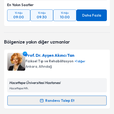
En Yakın Saatler
10 Ağu
10 Ağu
10 Ağu
Daha Fazla
09:00
09:30
10:00
Bölgenize yakın diğer uzmanlar
Prof. Dr. Ayşen Akıncı Tan
Fiziksel Tıp ve Rehabilitasyon
+
1
diğer
Ankara
,
Altındağ
Hacettepe Üniversitesi Hastanesi
Hacettepe Mh.
Randevu Talep Et
Randevu Takvimi Talebi