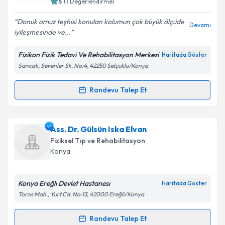
5
(
1
Değerlendirme)
E-posta Adresiniz
Donuk omuz teşhisi konulan kolumun çok büyük ölçüde
Devamı
iyileşmesinde ve...
Fizikon Fizik Tedavi Ve Rehabilitasyon Merkezi
Haritada Göster
Kişisel verilerimin işlenmesine ilişkin
Aydınlatma
Sancak, Sevenler Sk. No:4, 42250 Selçuklu/Konya
Metni
'ni okudum ve kişisel verilerimin belirtilen
kapsamda işlenmesini kabul ediyorum.
Randevu Talep Et
Randevu Takvimi Talebi
Takvim Talebini Gönder
Dr. Erhan Akıllıoğlu
için randevu takvimi talebi
Ass. Dr. Gülsün Iska Elvan
oluşturun. Size bu uzmandan randevu almanız için bir
Fiziksel Tıp ve Rehabilitasyon
takvim hazırlandığında e-posta ile bilgilendireceğiz.
Konya
E-posta Adresiniz
Konya Ereğlı Devlet Hastanesı
Haritada Göster
Toros Mah., Yurt Cd. No:13, 42000 Ereğli/Konya
Kişisel verilerimin işlenmesine ilişkin
Aydınlatma
Randevu Talep Et
Randevu Takvimi Talebi