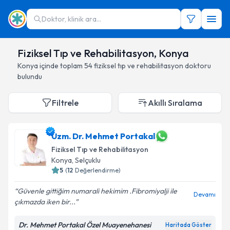
Doktor, klinik ara...
Fiziksel Tıp ve Rehabilitasyon, Konya
Konya
içinde toplam
54
fiziksel tıp ve rehabilitasyon doktoru
bulundu
Filtrele
Akıllı Sıralama
Uzm. Dr. Mehmet Portakal
Fiziksel Tıp ve Rehabilitasyon
Konya
,
Selçuklu
5
(
12
Değerlendirme)
Güvenle gittiğim numarali hekimim .Fibromiyalji ile
Devamı
çıkmazda iken bir...
Dr. Mehmet Portakal Özel Muayenehanesi
Haritada Göster