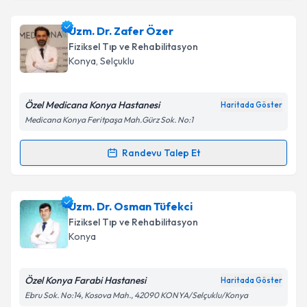
Uzm. Dr. Ümmügülsüm Doğan Duran
için randevu
Uzm. Dr. Zafer Özer
Takvim Talebini Gönder
takvimi talebi oluşturun. Size bu uzmandan randevu
Fiziksel Tıp ve Rehabilitasyon
almanız için bir takvim hazırlandığında e-posta ile
Konya
,
Selçuklu
bilgilendireceğiz.
E-posta Adresiniz
Özel Medicana Konya Hastanesi
Haritada Göster
Medicana Konya Feritpaşa Mah.Gürz Sok. No:1
Randevu Talep Et
Randevu Takvimi Talebi
Kişisel verilerimin işlenmesine ilişkin
Aydınlatma
Metni
'ni okudum ve kişisel verilerimin belirtilen
kapsamda işlenmesini kabul ediyorum.
Uzm. Dr. Zafer Özer
için randevu takvimi talebi
Uzm. Dr. Osman Tüfekci
oluşturun. Size bu uzmandan randevu almanız için bir
Fiziksel Tıp ve Rehabilitasyon
takvim hazırlandığında e-posta ile bilgilendireceğiz.
Takvim Talebini Gönder
Konya
E-posta Adresiniz
Özel Konya Farabi Hastanesi
Haritada Göster
Ebru Sok. No:14, Kosova Mah., 42090 KONYA/Selçuklu/Konya