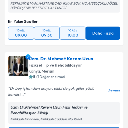
FERHUNİYE MAH. HASTANE CAD. İKKAT SOK. NO:4/SELÇUKLU ÖZEL
BÜYÜKŞEHİR BELEDİYE HASTANESİ
En Yakın Saatler
10 Ağu
10 Ağu
10 Ağu
Daha Fazla
09:00
09:30
10:00
Uzm. Dr. Mehmet Kerem Uzun
Fiziksel Tıp ve Rehabilitasyon
Konya
,
Meram
5
(
1
Değerlendirme)
Dr bey içten davranıyor, ekibi de çok güler yüzlü
Devamı
kendisi...
Uzm.Dr.Mehmet Kerem Uzun Fizik Tedavi ve
Rehabilitasyon Kliniği
Melikşah Mahallesi, Melikşah Caddesi, No:106/A