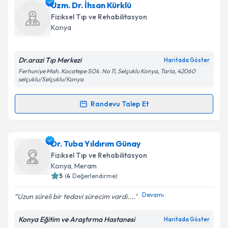
Dr. Tuğba Arıncı Karakurt
için randevu takvimi
Uzm. Dr. İhsan Kürklü
talebi oluşturun. Size bu uzmandan randevu almanız
Fiziksel Tıp ve Rehabilitasyon
için bir takvim hazırlandığında e-posta ile
Konya
bilgilendireceğiz.
E-posta Adresiniz
Dr.arazi Tıp Merkezi
Haritada Göster
Ferhuniye Mah. Kocatepe SOk. No 11, Selçuklu Konya, Tarla, 42060
selçuklu/Selçuklu/Konya
Randevu Talep Et
Kişisel verilerimin işlenmesine ilişkin
Aydınlatma
Randevu Takvimi Talebi
Metni
'ni okudum ve kişisel verilerimin belirtilen
kapsamda işlenmesini kabul ediyorum.
Uzm. Dr. İhsan Kürklü
için randevu takvimi talebi
Dr. Tuba Yıldırım Günay
oluşturun. Size bu uzmandan randevu almanız için bir
Fiziksel Tıp ve Rehabilitasyon
Takvim Talebini Gönder
takvim hazırlandığında e-posta ile bilgilendireceğiz.
Konya
,
Meram
5
(
4
Değerlendirme)
E-posta Adresiniz
Devamı
Uzun süreli bir tedavi sürecim vardi....
Konya Eğitim ve Araştırma Hastanesi
Haritada Göster