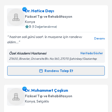
Takvim Talebini Gönder
Uzm. Dr. Halil Ekrem Akkurt
için randevu takvimi
Dr. Hatice Dayı
talebi oluşturun. Size bu uzmandan randevu almanız
Fiziksel Tıp ve Rehabilitasyon
için bir takvim hazırlandığında e-posta ile
Konya
bilgilendireceğiz.
3
(
1
Değerlendirme)
E-posta Adresiniz
haziran salı günü saat :’e muayene için randevu
Devamı
aldım...
Özel Akademi Hastanesi
Haritada Göster
27600, Binevler, Üniversite Blv. No:160, 27070 Şahinbey/Gaziantep
Kişisel verilerimin işlenmesine ilişkin
Aydınlatma
Metni
'ni okudum ve kişisel verilerimin belirtilen
kapsamda işlenmesini kabul ediyorum.
Randevu Talep Et
Randevu Takvimi Talebi
Takvim Talebini Gönder
Dr. Hatice Dayı
için randevu takvimi talebi oluşturun.
Dr. Muhammet Çoşkun
Size bu uzmandan randevu almanız için bir takvim
Fiziksel Tıp ve Rehabilitasyon
hazırlandığında e-posta ile bilgilendireceğiz.
Konya
,
Selçuklu
E-posta Adresiniz