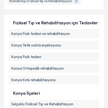
Romatoloji (Fiziksel tıp ve Rehabilitasyon)
3
Kişisel verilerimin işlenmesine ilişkin
Aydınlatma
Metni
'ni okudum ve kişisel verilerimin belirtilen
Fiziksel Tıp ve Rehabilitasyon
için Tedaviler
kapsamda işlenmesini kabul ediyorum.
Konya Fizik tedavi ve rehabilitasyon
Takvim Talebini Gönder
Konya Tetik nokta enjeksiyonu
Konya Fizik tedavi
Konya Ortopedik rehabilitasyon
Konya Kırık rehabilitasyonu
Konya İlçeleri
Selçuklu
Fiziksel Tıp ve Rehabilitasyon