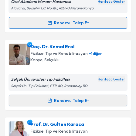
Özel Akademi Meram Hastanesi
Haritada Göster
Kişisel verilerimin işlenmesine ilişkin
Aydınlatma
Alavardı, Beyşehir Cd. No:181, 42090 Meram/Konya
Metni
'ni okudum ve kişisel verilerimin belirtilen
kapsamda işlenmesini kabul ediyorum.
Randevu Talep Et
Randevu Takvimi Talebi
Takvim Talebini Gönder
Uzm. Dr. Ahmet Özcan Kızılkaya
için randevu
Doç. Dr. Kemal Erol
takvimi talebi oluşturun. Size bu uzmandan randevu
Fiziksel Tıp ve Rehabilitasyon
+
1
diğer
almanız için bir takvim hazırlandığında e-posta ile
Konya
,
Selçuklu
bilgilendireceğiz.
E-posta Adresiniz
Selçuk Üniversitesi Tıp Fakültesi
Haritada Göster
Selçuk Ün. Tıp Fakültesi, FTR AD, Romatoloji BD
Randevu Talep Et
Randevu Takvimi Talebi
Kişisel verilerimin işlenmesine ilişkin
Aydınlatma
Metni
'ni okudum ve kişisel verilerimin belirtilen
kapsamda işlenmesini kabul ediyorum.
Doç. Dr. Kemal Erol
için randevu takvimi talebi
Prof. Dr. Gülten Karaca
oluşturun. Size bu uzmandan randevu almanız için bir
Fiziksel Tıp ve Rehabilitasyon
takvim hazırlandığında e-posta ile bilgilendireceğiz.