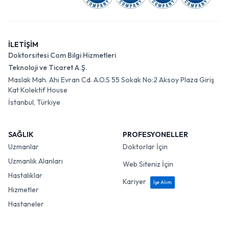
İLETİŞİM
Doktorsitesi Com Bilgi Hizmetleri
Teknoloji ve Ticaret A.Ş.
Maslak Mah. Ahi Evran Cd. A.O.S 55 Sokak No:2 Aksoy Plaza Giriş
Kat Kolektif House
İstanbul, Türkiye
SAĞLIK
PROFESYONELLER
Uzmanlar
Doktorlar İçin
Uzmanlık Alanları
Web Siteniz İçin
Hastalıklar
Kariyer
İşe Alım
Hizmetler
Hastaneler