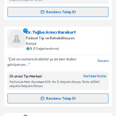
Kişisel verilerimin işlenmesine ilişkin
Aydınlatma
Randevu Talep Et
Metni
'ni okudum ve kişisel verilerimin belirtilen
Randevu Takvimi Talebi
kapsamda işlenmesini kabul ediyorum.
Dr. Osman Uysal
için randevu takvimi talebi
Dr. Tuğba Arıncı Karakurt
Takvim Talebini Gönder
oluşturun. Size bu uzmandan randevu almanız için bir
Fiziksel Tıp ve Rehabilitasyon
takvim hazırlandığında e-posta ile bilgilendireceğiz.
Konya
5
(
1
Değerlendirme)
E-posta Adresiniz
Çok on numara bi doktor şu an ben tedavi
Devamı
görüyorum...
Dr.arazi Tıp Merkezi
Haritada Göster
Kişisel verilerimin işlenmesine ilişkin
Aydınlatma
Ferhuniye Mah. Kocatepe SOk. No 11, Selçuklu Konya, Tarla, 42060
Metni
'ni okudum ve kişisel verilerimin belirtilen
selçuklu/Selçuklu/Konya
kapsamda işlenmesini kabul ediyorum.
Randevu Talep Et
Randevu Takvimi Talebi
Takvim Talebini Gönder