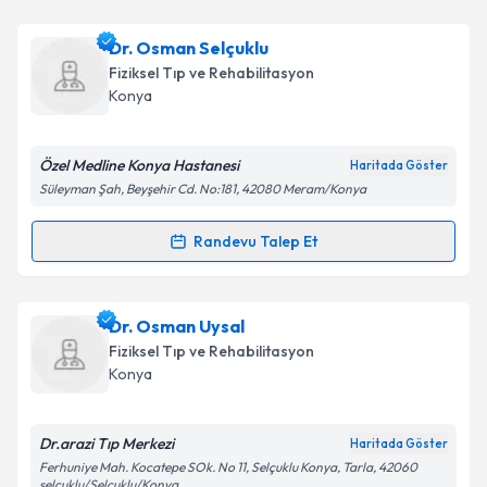
Takvim Talebini Gönder
Dr. Neslihan Soran
için randevu takvimi talebi
Dr. Osman Selçuklu
oluşturun. Size bu uzmandan randevu almanız için bir
Fiziksel Tıp ve Rehabilitasyon
takvim hazırlandığında e-posta ile bilgilendireceğiz.
Konya
E-posta Adresiniz
Özel Medline Konya Hastanesi
Haritada Göster
Süleyman Şah, Beyşehir Cd. No:181, 42080 Meram/Konya
Kişisel verilerimin işlenmesine ilişkin
Aydınlatma
Randevu Talep Et
Randevu Takvimi Talebi
Metni
'ni okudum ve kişisel verilerimin belirtilen
kapsamda işlenmesini kabul ediyorum.
Dr. Osman Selçuklu
için randevu takvimi talebi
Dr. Osman Uysal
oluşturun. Size bu uzmandan randevu almanız için bir
Takvim Talebini Gönder
Fiziksel Tıp ve Rehabilitasyon
takvim hazırlandığında e-posta ile bilgilendireceğiz.
Konya
E-posta Adresiniz
Dr.arazi Tıp Merkezi
Haritada Göster
Ferhuniye Mah. Kocatepe SOk. No 11, Selçuklu Konya, Tarla, 42060
selçuklu/Selçuklu/Konya