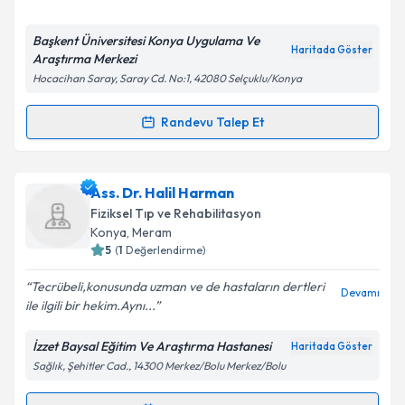
E-posta Adresiniz
Başkent Üniversitesi Konya Uygulama Ve
Haritada Göster
Araştırma Merkezi
Hocacihan Saray, Saray Cd. No:1, 42080 Selçuklu/Konya
Kişisel verilerimin işlenmesine ilişkin
Aydınlatma
Metni
'ni okudum ve kişisel verilerimin belirtilen
Randevu Talep Et
Randevu Takvimi Talebi
kapsamda işlenmesini kabul ediyorum.
Dr. Şenay Kartal
için randevu takvimi talebi
Ass. Dr. Halil Harman
Takvim Talebini Gönder
oluşturun. Size bu uzmandan randevu almanız için bir
Fiziksel Tıp ve Rehabilitasyon
takvim hazırlandığında e-posta ile bilgilendireceğiz.
Konya
,
Meram
5
(
1
Değerlendirme)
E-posta Adresiniz
Tecrübeli,konusunda uzman ve de hastaların dertleri
Devamı
ile ilgili bir hekim.Aynı...
İzzet Baysal Eğitim Ve Araştırma Hastanesi
Haritada Göster
Kişisel verilerimin işlenmesine ilişkin
Aydınlatma
Sağlık, Şehitler Cad., 14300 Merkez/Bolu Merkez/Bolu
Metni
'ni okudum ve kişisel verilerimin belirtilen
kapsamda işlenmesini kabul ediyorum.