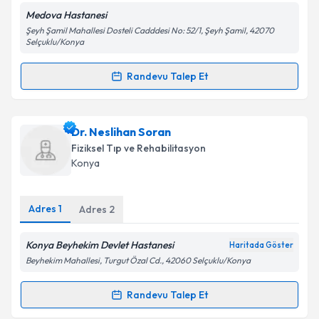
Medova Hastanesi
Şeyh Şamil Mahallesi Dosteli Cadddesi No: 52/1, Şeyh Şamil, 42070
Selçuklu/Konya
Kişisel verilerimin işlenmesine ilişkin
Aydınlatma
Randevu Talep Et
Metni
'ni okudum ve kişisel verilerimin belirtilen
Randevu Takvimi Talebi
kapsamda işlenmesini kabul ediyorum.
Dr. Muhammet Çoşkun
için randevu takvimi talebi
Dr. Neslihan Soran
Takvim Talebini Gönder
oluşturun. Size bu uzmandan randevu almanız için bir
Fiziksel Tıp ve Rehabilitasyon
takvim hazırlandığında e-posta ile bilgilendireceğiz.
Konya
E-posta Adresiniz
Adres
1
Adres
2
Konya Beyhekim Devlet Hastanesi
Haritada Göster
Kişisel verilerimin işlenmesine ilişkin
Aydınlatma
Beyhekim Mahallesi, Turgut Özal Cd., 42060 Selçuklu/Konya
Metni
'ni okudum ve kişisel verilerimin belirtilen
kapsamda işlenmesini kabul ediyorum.
Randevu Talep Et
Randevu Takvimi Talebi