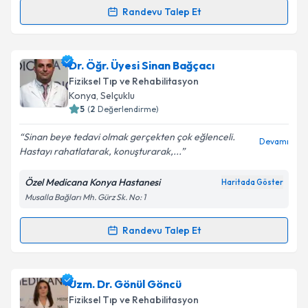
Randevu Talep Et
Randevu Takvimi Talebi
Uzm. Dr. Mehmet Kerem Uzun
için randevu takvimi
Dr. Öğr. Üyesi Sinan Bağçacı
talebi oluşturun. Size bu uzmandan randevu almanız
Fiziksel Tıp ve Rehabilitasyon
için bir takvim hazırlandığında e-posta ile
Konya
,
Selçuklu
bilgilendireceğiz.
5
(
2
Değerlendirme)
E-posta Adresiniz
Sinan beye tedavi olmak gerçekten çok eğlenceli.
Devamı
Hastayı rahatlatarak, konuşturarak,...
Özel Medicana Konya Hastanesi
Haritada Göster
Musalla Bağları Mh. Gürz Sk. No: 1
Kişisel verilerimin işlenmesine ilişkin
Aydınlatma
Metni
'ni okudum ve kişisel verilerimin belirtilen
kapsamda işlenmesini kabul ediyorum.
Randevu Talep Et
Randevu Takvimi Talebi
Takvim Talebini Gönder
Dr. Öğr. Üyesi Sinan Bağçacı
için randevu takvimi
Uzm. Dr. Gönül Göncü
talebi oluşturun. Size bu uzmandan randevu almanız
Fiziksel Tıp ve Rehabilitasyon