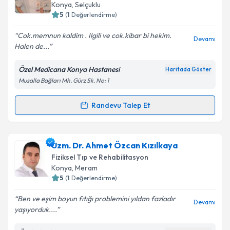
için bir takvim hazırlandığında e-posta ile
Konya
,
Selçuklu
bilgilendireceğiz.
5
(
1
Değerlendirme)
E-posta Adresiniz
Cok.memnun kaldim . Ilgili ve cok.kibar bi hekim.
Devamı
Halen de...
Özel Medicana Konya Hastanesi
Haritada Göster
Musalla Bağları Mh. Gürz Sk. No: 1
Kişisel verilerimin işlenmesine ilişkin
Aydınlatma
Metni
'ni okudum ve kişisel verilerimin belirtilen
kapsamda işlenmesini kabul ediyorum.
Randevu Talep Et
Randevu Takvimi Talebi
Takvim Talebini Gönder
Uzm. Dr. Gönül Göncü
için randevu takvimi talebi
Uzm. Dr. Ahmet Özcan Kızılkaya
oluşturun. Size bu uzmandan randevu almanız için bir
Fiziksel Tıp ve Rehabilitasyon
takvim hazırlandığında e-posta ile bilgilendireceğiz.
Konya
,
Meram
5
(
1
Değerlendirme)
E-posta Adresiniz
Ben ve eşim boyun fıtığı problemini yıldan fazladır
Devamı
yaşıyorduk....