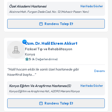
E-posta Adresiniz
Özel Akademi Hastanesi
Haritada Göster
Aksinne Mah. Furgan Dede Cad. No : 12 (Muhacir Pazarı Yanı)
Randevu Talep Et
Randevu Takvimi Talebi
Kişisel verilerimin işlenmesine ilişkin
Aydınlatma
Metni
'ni okudum ve kişisel verilerimin belirtilen
kapsamda işlenmesini kabul ediyorum.
Uzm. Dr. Hacı Ali Tekkurt
için randevu takvimi talebi
Uzm. Dr. Halil Ekrem Akkurt
oluşturun. Size bu uzmandan randevu almanız için bir
Fiziksel Tıp ve Rehabilitasyon
takvim hazırlandığında e-posta ile bilgilendireceğiz.
Takvim Talebini Gönder
Konya
5
(
4
Değerlendirme)
E-posta Adresiniz
Halil hocam ekibi ile sanki özel hastanede gibi
Devamı
hissettirdi başta...
Konya Eğıtım Ve Araştirma Hastanesı(S)
Haritada Göster
Kişisel verilerimin işlenmesine ilişkin
Aydınlatma
Konya Eğitim ve Araştırma Hst., 42090 Meram/Konya
Metni
'ni okudum ve kişisel verilerimin belirtilen
kapsamda işlenmesini kabul ediyorum.
Randevu Talep Et
Randevu Takvimi Talebi