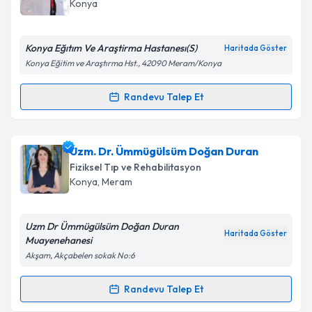
Takvim Talebini Gönder
Konya
E-posta Adresiniz
Konya Eğıtım Ve Araştirma Hastanesı(S)
Haritada Göster
Konya Eğitim ve Araştırma Hst., 42090 Meram/Konya
Kişisel verilerimin işlenmesine ilişkin
Aydınlatma
Randevu Talep Et
Randevu Takvimi Talebi
Metni
'ni okudum ve kişisel verilerimin belirtilen
kapsamda işlenmesini kabul ediyorum.
Prof. Dr. Gülten Karaca
için randevu takvimi talebi
Uzm. Dr. Ümmügülsüm Doğan Duran
oluşturun. Size bu uzmandan randevu almanız için bir
Takvim Talebini Gönder
Fiziksel Tıp ve Rehabilitasyon
takvim hazırlandığında e-posta ile bilgilendireceğiz.
Konya
,
Meram
E-posta Adresiniz
Uzm Dr Ümmügülsüm Doğan Duran
Haritada Göster
Muayenehanesi
Akşam, Akçabelen sokak No:6
Kişisel verilerimin işlenmesine ilişkin
Aydınlatma
Metni
'ni okudum ve kişisel verilerimin belirtilen
Randevu Talep Et
Randevu Takvimi Talebi
kapsamda işlenmesini kabul ediyorum.