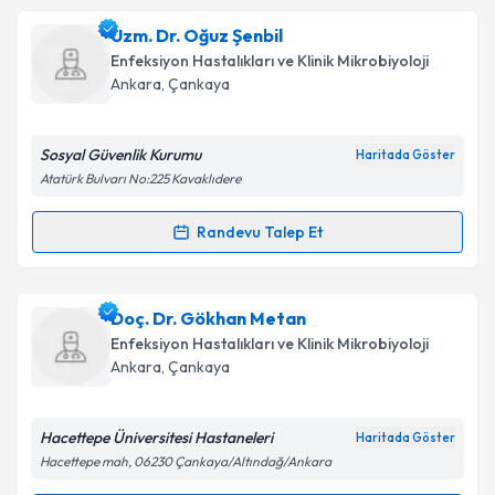
Uzm. Dr. Özlem İnan Gümüşbaş
için randevu
Uzm. Dr. Oğuz Şenbil
takvimi talebi oluşturun. Size bu uzmandan randevu
Takvim Talebini Gönder
Enfeksiyon Hastalıkları ve Klinik Mikrobiyoloji
almanız için bir takvim hazırlandığında e-posta ile
Ankara
,
Çankaya
bilgilendireceğiz.
E-posta Adresiniz
Sosyal Güvenlik Kurumu
Haritada Göster
Atatürk Bulvarı No:225 Kavaklıdere
Randevu Talep Et
Randevu Takvimi Talebi
Kişisel verilerimin işlenmesine ilişkin
Aydınlatma
Metni
'ni okudum ve kişisel verilerimin belirtilen
kapsamda işlenmesini kabul ediyorum.
Uzm. Dr. Oğuz Şenbil
için randevu takvimi talebi
Doç. Dr. Gökhan Metan
oluşturun. Size bu uzmandan randevu almanız için bir
Enfeksiyon Hastalıkları ve Klinik Mikrobiyoloji
takvim hazırlandığında e-posta ile bilgilendireceğiz.
Takvim Talebini Gönder
Ankara
,
Çankaya
E-posta Adresiniz
Hacettepe Üniversitesi Hastaneleri
Haritada Göster
Hacettepe mah, 06230 Çankaya/Altındağ/Ankara