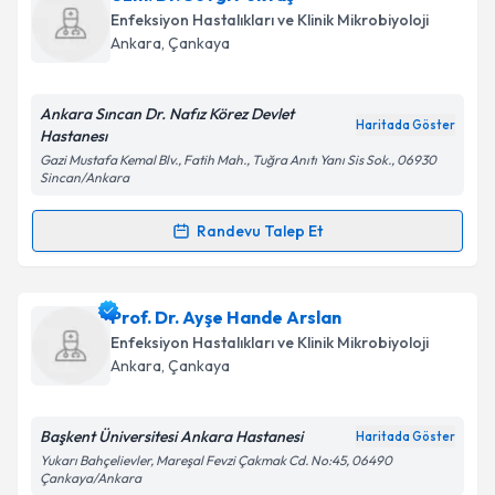
oluşturun. Size bu uzmandan randevu almanız için bir
Enfeksiyon Hastalıkları ve Klinik Mikrobiyoloji
takvim hazırlandığında e-posta ile bilgilendireceğiz.
Takvim Talebini Gönder
Ankara
,
Çankaya
E-posta Adresiniz
Ankara Sıncan Dr. Nafız Körez Devlet
Haritada Göster
Hastanesı
Gazi Mustafa Kemal Blv., Fatih Mah., Tuğra Anıtı Yanı Sis Sok., 06930
Sincan/Ankara
Kişisel verilerimin işlenmesine ilişkin
Aydınlatma
Metni
'ni okudum ve kişisel verilerimin belirtilen
Randevu Talep Et
kapsamda işlenmesini kabul ediyorum.
Randevu Takvimi Talebi
Takvim Talebini Gönder
Uzm. Dr. Sevgi Pektaş
için randevu takvimi talebi
Prof. Dr. Ayşe Hande Arslan
oluşturun. Size bu uzmandan randevu almanız için bir
Enfeksiyon Hastalıkları ve Klinik Mikrobiyoloji
takvim hazırlandığında e-posta ile bilgilendireceğiz.
Ankara
,
Çankaya
E-posta Adresiniz
Başkent Üniversitesi Ankara Hastanesi
Haritada Göster
Yukarı Bahçelievler, Mareşal Fevzi Çakmak Cd. No:45, 06490
Çankaya/Ankara