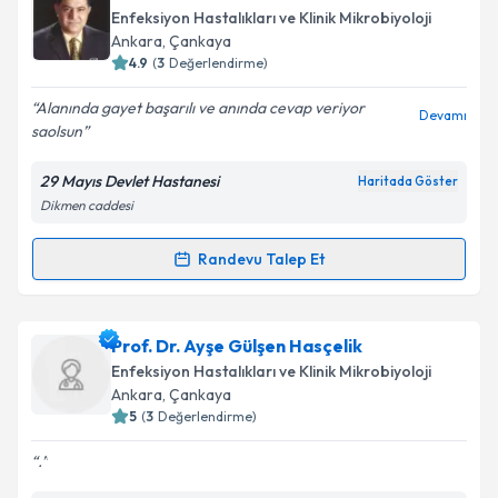
oluşturun. Size bu uzmandan randevu almanız için bir
Enfeksiyon Hastalıkları ve Klinik Mikrobiyoloji
takvim hazırlandığında e-posta ile bilgilendireceğiz.
Ankara
,
Çankaya
4.9
(
3
Değerlendirme)
E-posta Adresiniz
Alanında gayet başarılı ve anında cevap veriyor
Devamı
saolsun
29 Mayıs Devlet Hastanesi
Haritada Göster
Kişisel verilerimin işlenmesine ilişkin
Aydınlatma
Dikmen caddesi
Metni
'ni okudum ve kişisel verilerimin belirtilen
kapsamda işlenmesini kabul ediyorum.
Randevu Talep Et
Randevu Takvimi Talebi
Takvim Talebini Gönder
Uzm. Dr. Yavuz Özkan
için randevu takvimi talebi
Prof. Dr. Ayşe Gülşen Hasçelik
oluşturun. Size bu uzmandan randevu almanız için bir
Enfeksiyon Hastalıkları ve Klinik Mikrobiyoloji
takvim hazırlandığında e-posta ile bilgilendireceğiz.
Ankara
,
Çankaya
5
(
3
Değerlendirme)
E-posta Adresiniz
.