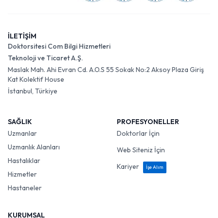
İLETİŞİM
Doktorsitesi Com Bilgi Hizmetleri
Teknoloji ve Ticaret A.Ş.
Maslak Mah. Ahi Evran Cd. A.O.S 55 Sokak No:2 Aksoy Plaza Giriş
Kat Kolektif House
İstanbul, Türkiye
SAĞLIK
PROFESYONELLER
Uzmanlar
Doktorlar İçin
Uzmanlık Alanları
Web Siteniz İçin
Hastalıklar
Kariyer
İşe Alım
Hizmetler
Hastaneler
KURUMSAL