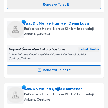
Kişisel verilerimin işlenmesine ilişkin
Aydınlatma
Randevu Talep Et
Randevu Takvimi Talebi
Metni
'ni okudum ve kişisel verilerimin belirtilen
kapsamda işlenmesini kabul ediyorum.
Doç. Dr. Gökhan Metan
için randevu takvimi talebi
Ass. Dr. Melike Hamiyet Demirkaya
oluşturun. Size bu uzmandan randevu almanız için bir
Takvim Talebini Gönder
Enfeksiyon Hastalıkları ve Klinik Mikrobiyoloji
takvim hazırlandığında e-posta ile bilgilendireceğiz.
Ankara
,
Çankaya
E-posta Adresiniz
Başkent Üniversitesi Ankara Hastanesi
Haritada Göster
Yukarı Bahçelievler, Mareşal Fevzi Çakmak Cd. No:45, 06490
Çankaya/Ankara
Kişisel verilerimin işlenmesine ilişkin
Aydınlatma
Randevu Talep Et
Metni
'ni okudum ve kişisel verilerimin belirtilen
Randevu Takvimi Talebi
kapsamda işlenmesini kabul ediyorum.
Ass. Dr. Melike Hamiyet Demirkaya
için randevu
Ass. Dr. Meliha Çağla Sönmezer
Takvim Talebini Gönder
takvimi talebi oluşturun. Size bu uzmandan randevu
Enfeksiyon Hastalıkları ve Klinik Mikrobiyoloji
almanız için bir takvim hazırlandığında e-posta ile
Ankara
,
Çankaya
bilgilendireceğiz.