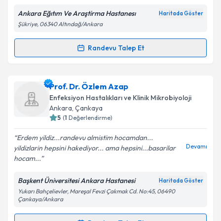
E-posta Adresiniz
Ankara Eğıtım Ve Araştirma Hastanesı
Haritada Göster
Şükriye, 06340 Altındağ/Ankara
Randevu Talep Et
Randevu Takvimi Talebi
Kişisel verilerimin işlenmesine ilişkin
Aydınlatma
Metni
'ni okudum ve kişisel verilerimin belirtilen
kapsamda işlenmesini kabul ediyorum.
Uzm. Dr. Sami Kınıklı
için randevu takvimi talebi
Prof. Dr. Özlem Azap
oluşturun. Size bu uzmandan randevu almanız için bir
Enfeksiyon Hastalıkları ve Klinik Mikrobiyoloji
takvim hazırlandığında e-posta ile bilgilendireceğiz.
Takvim Talebini Gönder
Ankara
,
Çankaya
5
(
1
Değerlendirme)
E-posta Adresiniz
Erdem yildiz...randevu almistim hocamdan...
Devamı
yildizlarin hepsini hakediyor... ama hepsini...basarilar
hocam...
Kişisel verilerimin işlenmesine ilişkin
Aydınlatma
Başkent Üniversitesi Ankara Hastanesi
Haritada Göster
Metni
'ni okudum ve kişisel verilerimin belirtilen
Yukarı Bahçelievler, Mareşal Fevzi Çakmak Cd. No:45, 06490
kapsamda işlenmesini kabul ediyorum.
Çankaya/Ankara