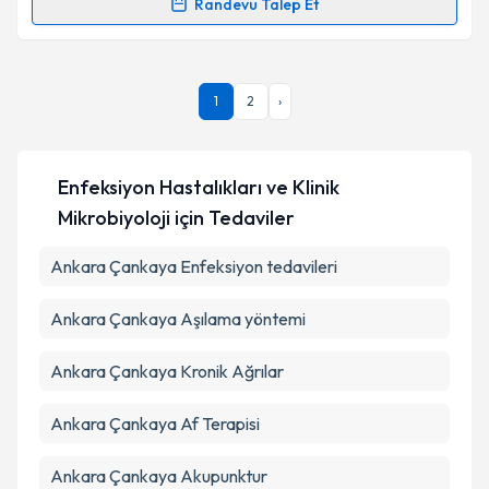
Randevu Talep Et
Takvim Talebini Gönder
Randevu Takvimi Talebi
Prof. Dr. Özlem Azap
için randevu takvimi talebi
1
2
›
oluşturun. Size bu uzmandan randevu almanız için bir
takvim hazırlandığında e-posta ile bilgilendireceğiz.
E-posta Adresiniz
Enfeksiyon Hastalıkları ve Klinik
Mikrobiyoloji
için Tedaviler
Ankara Çankaya Enfeksiyon tedavileri
Kişisel verilerimin işlenmesine ilişkin
Aydınlatma
Metni
'ni okudum ve kişisel verilerimin belirtilen
Ankara Çankaya Aşılama yöntemi
kapsamda işlenmesini kabul ediyorum.
Ankara Çankaya Kronik Ağrılar
Takvim Talebini Gönder
Ankara Çankaya Af Terapisi
Ankara Çankaya Akupunktur