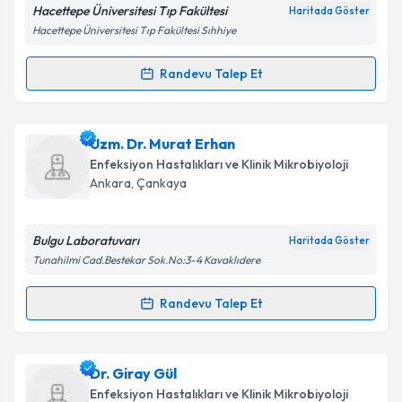
Hacettepe Üniversitesi Tıp Fakültesi
Haritada Göster
Hacettepe Üniversitesi Tıp Fakültesi Sıhhiye
Kişisel verilerimin işlenmesine ilişkin
Aydınlatma
Metni
'ni okudum ve kişisel verilerimin belirtilen
kapsamda işlenmesini kabul ediyorum.
Randevu Talep Et
Randevu Takvimi Talebi
Takvim Talebini Gönder
Prof. Dr. Ayşe Gülşen Hasçelik
için randevu takvimi
Uzm. Dr. Murat Erhan
talebi oluşturun. Size bu uzmandan randevu almanız
Enfeksiyon Hastalıkları ve Klinik Mikrobiyoloji
için bir takvim hazırlandığında e-posta ile
Ankara
,
Çankaya
bilgilendireceğiz.
E-posta Adresiniz
Bulgu Laboratuvarı
Haritada Göster
Tunahilmi Cad.Bestekar Sok.No:3-4 Kavaklıdere
Randevu Talep Et
Randevu Takvimi Talebi
Kişisel verilerimin işlenmesine ilişkin
Aydınlatma
Metni
'ni okudum ve kişisel verilerimin belirtilen
kapsamda işlenmesini kabul ediyorum.
Uzm. Dr. Murat Erhan
için randevu takvimi talebi
Dr. Giray Gül
oluşturun. Size bu uzmandan randevu almanız için bir
Enfeksiyon Hastalıkları ve Klinik Mikrobiyoloji