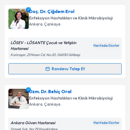
Prof. Dr. Esin Şenol
için randevu takvimi talebi
Doç. Dr. Çiğdem Erol
oluşturun. Size bu uzmandan randevu almanız için bir
Enfeksiyon Hastalıkları ve Klinik Mikrobiyoloji
takvim hazırlandığında e-posta ile bilgilendireceğiz.
Ankara
,
Çankaya
E-posta Adresiniz
LÖSEV - LÖSANTE Çocuk ve Yetişkin
Haritada Göster
Hastanesi
Kızılcaşar, 23 Nisan Cd. No:20, 06830 Gölbaşi
Kişisel verilerimin işlenmesine ilişkin
Aydınlatma
Metni
'ni okudum ve kişisel verilerimin belirtilen
Randevu Talep Et
Randevu Takvimi Talebi
kapsamda işlenmesini kabul ediyorum.
Doç. Dr. Çiğdem Erol
için randevu takvimi talebi
Uzm. Dr. Behiç Oral
Takvim Talebini Gönder
oluşturun. Size bu uzmandan randevu almanız için bir
Enfeksiyon Hastalıkları ve Klinik Mikrobiyoloji
takvim hazırlandığında e-posta ile bilgilendireceğiz.
Ankara
,
Çankaya
E-posta Adresiniz
Ankara Güven Hastanesi
Haritada Göster
Şimşek Sok. No:29 Kavaklıdere