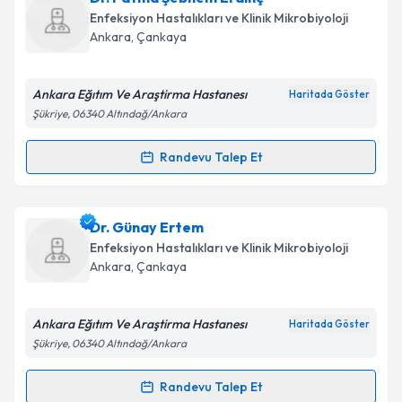
oluşturun. Size bu uzmandan randevu almanız için bir
Takvim Talebini Gönder
Enfeksiyon Hastalıkları ve Klinik Mikrobiyoloji
takvim hazırlandığında e-posta ile bilgilendireceğiz.
Ankara
,
Çankaya
E-posta Adresiniz
Ankara Eğıtım Ve Araştirma Hastanesı
Haritada Göster
Şükriye, 06340 Altındağ/Ankara
Kişisel verilerimin işlenmesine ilişkin
Aydınlatma
Randevu Talep Et
Randevu Takvimi Talebi
Metni
'ni okudum ve kişisel verilerimin belirtilen
kapsamda işlenmesini kabul ediyorum.
Dr. Fatma Şebnem Erdinç
için randevu takvimi
Dr. Günay Ertem
talebi oluşturun. Size bu uzmandan randevu almanız
Takvim Talebini Gönder
Enfeksiyon Hastalıkları ve Klinik Mikrobiyoloji
için bir takvim hazırlandığında e-posta ile
Ankara
,
Çankaya
bilgilendireceğiz.
E-posta Adresiniz
Ankara Eğıtım Ve Araştirma Hastanesı
Haritada Göster
Şükriye, 06340 Altındağ/Ankara
Randevu Talep Et
Randevu Takvimi Talebi