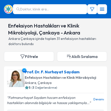
Doktor, klinik ara...
Enfeksiyon Hastalıkları ve Klinik
Mikrobiyoloji, Çankaya - Ankara
Ankara
Çankaya
içinde toplam
31
enfeksiyon hastalıkları
doktoru
bulundu
Filtrele
Akıllı Sıralama
Prof. Dr. F. Nurhayat Saydam
Enfeksiyon Hastalıkları ve Klinik Mikrobiyoloji
Ankara
,
Çankaya
5
(
3
Değerlendirme)
Fatmanurhayat Saydam hocam enfeksiyon
Devamı
hastalıkları alanında bilgisiyle ve hassas yaklaşımıyla...