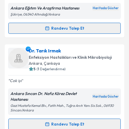
E-posta Adresiniz
Ankara Eğıtım Ve Araştirma Hastanesı
Haritada Göster
Şükriye, 06340 Altındağ/Ankara
Randevu Talep Et
Randevu Takvimi Talebi
Kişisel verilerimin işlenmesine ilişkin
Aydınlatma
Metni
'ni okudum ve kişisel verilerimin belirtilen
kapsamda işlenmesini kabul ediyorum.
Ass. Dr. Meliha Çağla Sönmezer
için randevu
Dr. Tarık Irmak
takvimi talebi oluşturun. Size bu uzmandan randevu
Enfeksiyon Hastalıkları ve Klinik Mikrobiyoloji
almanız için bir takvim hazırlandığında e-posta ile
Takvim Talebini Gönder
Ankara
,
Çankaya
bilgilendireceğiz.
5
(
1
Değerlendirme)
E-posta Adresiniz
Cok iyi
Ankara Sıncan Dr. Nafız Körez Devlet
Haritada Göster
Hastanesı
Gazi Mustafa Kemal Blv., Fatih Mah., Tuğra Anıtı Yanı Sis Sok., 06930
Kişisel verilerimin işlenmesine ilişkin
Aydınlatma
Sincan/Ankara
Metni
'ni okudum ve kişisel verilerimin belirtilen
kapsamda işlenmesini kabul ediyorum.
Randevu Talep Et
Randevu Takvimi Talebi