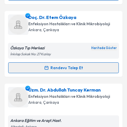
Takvim Talebini Gönder
Dr. Tarık Irmak
için randevu takvimi talebi oluşturun.
Doç. Dr. Etem Özkaya
Size bu uzmandan randevu almanız için bir takvim
Enfeksiyon Hastalıkları ve Klinik Mikrobiyoloji
hazırlandığında e-posta ile bilgilendireceğiz.
Ankara
,
Çankaya
E-posta Adresiniz
Özkaya Tıp Merkezi
Haritada Göster
İnkılap Sokak No: 27 Kızılay
Kişisel verilerimin işlenmesine ilişkin
Aydınlatma
Randevu Talep Et
Randevu Takvimi Talebi
Metni
'ni okudum ve kişisel verilerimin belirtilen
kapsamda işlenmesini kabul ediyorum.
Doç. Dr. Etem Özkaya
için randevu takvimi talebi
Uzm. Dr. Abdullah Tuncay Kerman
oluşturun. Size bu uzmandan randevu almanız için bir
Takvim Talebini Gönder
Enfeksiyon Hastalıkları ve Klinik Mikrobiyoloji
takvim hazırlandığında e-posta ile bilgilendireceğiz.
Ankara
,
Çankaya
E-posta Adresiniz
Ankara Eğitim ve Araşt.Hast.
Altındağ-Ankara