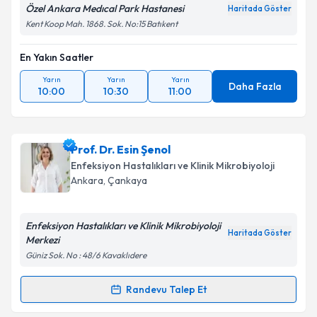
Özel Ankara Medıcal Park Hastanesi
Haritada Göster
Kent Koop Mah. 1868. Sok. No:15 Batıkent
En Yakın Saatler
Yarın
Yarın
Yarın
Daha Fazla
10:00
10:30
11:00
Prof. Dr. Esin Şenol
Enfeksiyon Hastalıkları ve Klinik Mikrobiyoloji
Ankara
,
Çankaya
Enfeksiyon Hastalıkları ve Klinik Mikrobiyoloji
Haritada Göster
Merkezi
Güniz Sok. No : 48/6 Kavaklıdere
Randevu Talep Et
Randevu Takvimi Talebi