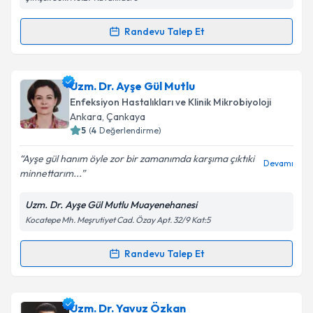
Kişisel verilerimin işlenmesine ilişkin
Aydınlatma
Randevu Talep Et
Randevu Takvimi Talebi
Metni
'ni okudum ve kişisel verilerimin belirtilen
kapsamda işlenmesini kabul ediyorum.
Uzm. Dr. Behiç Oral
için randevu takvimi talebi
Uzm. Dr. Ayşe Gül Mutlu
oluşturun. Size bu uzmandan randevu almanız için bir
Takvim Talebini Gönder
Enfeksiyon Hastalıkları ve Klinik Mikrobiyoloji
takvim hazırlandığında e-posta ile bilgilendireceğiz.
Ankara
,
Çankaya
5
(
4
Değerlendirme)
E-posta Adresiniz
Ayşe gül hanım öyle zor bir zamanımda karşıma çıktıki
Devamı
minnettarım...
Uzm. Dr. Ayşe Gül Mutlu Muayenehanesi
Kişisel verilerimin işlenmesine ilişkin
Aydınlatma
Kocatepe Mh. Meşrutiyet Cad. Özay Apt. 32/9 Kat:5
Metni
'ni okudum ve kişisel verilerimin belirtilen
kapsamda işlenmesini kabul ediyorum.
Randevu Talep Et
Randevu Takvimi Talebi
Takvim Talebini Gönder
Uzm. Dr. Ayşe Gül Mutlu
için randevu takvimi talebi
Uzm. Dr. Yavuz Özkan