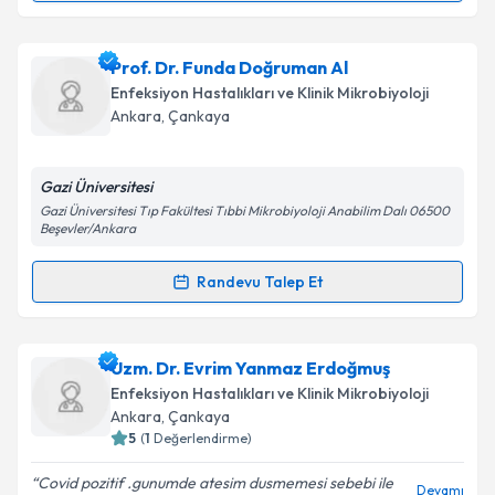
Kişisel verilerimin işlenmesine ilişkin
Aydınlatma
Metni
'ni okudum ve kişisel verilerimin belirtilen
kapsamda işlenmesini kabul ediyorum.
Dr. Günay Ertem
için randevu takvimi talebi
Prof. Dr. Funda Doğruman Al
oluşturun. Size bu uzmandan randevu almanız için bir
Enfeksiyon Hastalıkları ve Klinik Mikrobiyoloji
takvim hazırlandığında e-posta ile bilgilendireceğiz.
Takvim Talebini Gönder
Ankara
,
Çankaya
E-posta Adresiniz
Gazi Üniversitesi
Gazi Üniversitesi Tıp Fakültesi Tıbbi Mikrobiyoloji Anabilim Dalı 06500
Beşevler/Ankara
Kişisel verilerimin işlenmesine ilişkin
Aydınlatma
Randevu Talep Et
Metni
'ni okudum ve kişisel verilerimin belirtilen
Randevu Takvimi Talebi
kapsamda işlenmesini kabul ediyorum.
Prof. Dr. Funda Doğruman Al
için randevu takvimi
Uzm. Dr. Evrim Yanmaz Erdoğmuş
Takvim Talebini Gönder
talebi oluşturun. Size bu uzmandan randevu almanız
Enfeksiyon Hastalıkları ve Klinik Mikrobiyoloji
için bir takvim hazırlandığında e-posta ile
Ankara
,
Çankaya
bilgilendireceğiz.
5
(
1
Değerlendirme)
E-posta Adresiniz
Covid pozitif .gunumde atesim dusmemesi sebebi ile
Devamı