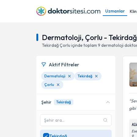
Uzmanlar
Klin
Dermatoloji, Çorlu - Tekirdağ
Tekirdağ
Çorlu
içinde toplam
9
dermatoloji dokto
Aktif Filtreler
Dermatoloji
Tekirdağ
Çorlu
Sev
Şehir
Tekirdağ
gibi
Kü
Ese
Tekirdağ
9