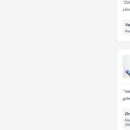
Zül
yönl
Ve
Kaz
Yak
gül
Dr
Kaz
59