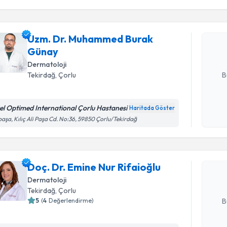
Uzm. Dr.
oluşturun. 
Uzm. Dr. Muhammed Burak
hazırlandığ
Günay
E-posta Ad
Dermatoloji
B
Tekirdağ
,
Çorlu
el Optimed International Çorlu Hastanesi
Haritada Göster
Kişisel
Randevu T
paşa, Kılıç Ali Paşa Cd. No:36, 59850 Çorlu/Tekirdağ
okudum
işlenm
Doç. Dr. E
oluşturun. 
Doç. Dr. Emine Nur Rifaioğlu
hazırlandığ
Dermatoloji
E-posta Ad
Tekirdağ
,
Çorlu
5
(
4
Değerlendirme)
B