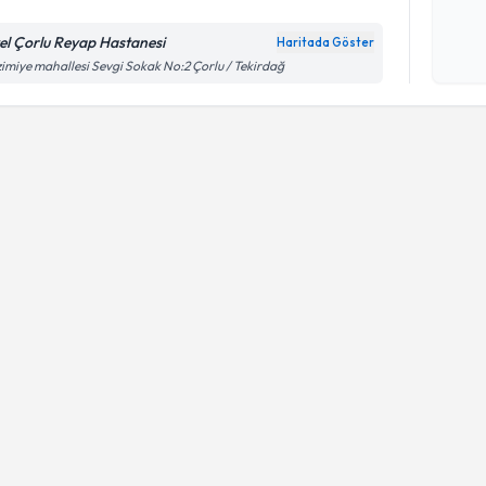
el Çorlu Reyap Hastanesi
Haritada Göster
Kişisel
imiye mahallesi Sevgi Sokak No:2 Çorlu / Tekirdağ
okudum
işlenm