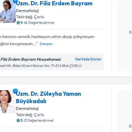
Uzm. Dr. 
Uzm. Dr. Filiz Erdem Bayram
oluşturun. 
Dermatoloji
hazırlandığ
Tekirdağ
,
Çorlu
5
(
4
Değerlendirme)
E-posta Ad
B
iz hanımın senelik hastasıyım elinin deyip iyileşmeyen
lığına kavuşmayan...
Devamı
Kişisel
okudum
.Filiz Erdem Bayram Muayehanesi
Haritada Göster
işlenm
eli Mh. Bülent Ecevit Bulvarı No: 71-81 A Blok ÇORLU
Randevu T
Uzm. Dr. Züleyha Yaman
Uzm. Dr. 
Büyükadalı
talebi oluş
takvim hazı
Dermatoloji
Tekirdağ
,
Çorlu
E-posta Ad
5
(
1
Değerlendirme)
B