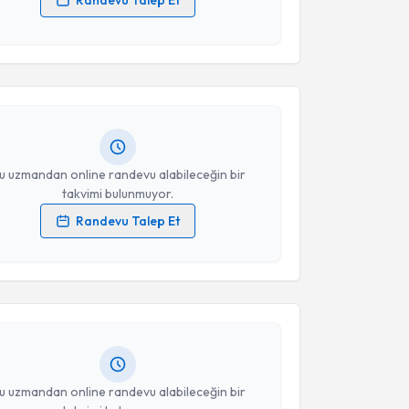
Randevu Talep Et
akvimi Talebi
 verilerimin işlenmesine ilişkin
Aydınlatma Metni
'ni
 ve kişisel verilerimin belirtilen kapsamda
esini kabul ediyorum.
Burcu Minareci
için randevu takvimi talebi oluşturun.
andan randevu almanız için bir takvim
Takvim Talebini Gönder
ında e-posta ile bilgilendireceğiz.
resiniz
u uzmandan online randevu alabileceğin bir
takvimi bulunmuyor.
Randevu Talep Et
akvimi Talebi
 verilerimin işlenmesine ilişkin
Aydınlatma Metni
'ni
 ve kişisel verilerimin belirtilen kapsamda
esini kabul ediyorum.
ejla Dinçer
için randevu takvimi talebi oluşturun.
andan randevu almanız için bir takvim
ında e-posta ile bilgilendireceğiz.
Takvim Talebini Gönder
resiniz
u uzmandan online randevu alabileceğin bir