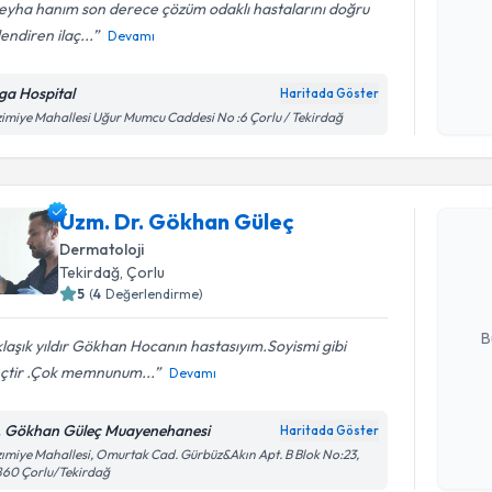
eyha hanım son derece çözüm odaklı hastalarını doğru
endiren ilaç...
Devamı
Kişisel
okudum
ga Hospital
Haritada Göster
işlenm
imiye Mahallesi Uğur Mumcu Caddesi No :6 Çorlu / Tekirdağ
Randevu T
Uzm. Dr. Gökhan Güleç
Uzm. Dr. 
Size bu uzm
Dermatoloji
hazırlandığ
Tekirdağ
,
Çorlu
5
(
4
Değerlendirme)
E-posta Ad
B
laşık yıldır Gökhan Hocanın hastasıyım.Soyismi gibi
eçtir .Çok memnunum...
Devamı
Kişisel
. Gökhan Güleç Muayenehanesi
Haritada Göster
okudum
ımiye Mahallesi, Omurtak Cad. Gürbüz&Akın Apt. B Blok No:23,
işlenm
Randevu T
860 Çorlu/Tekirdağ