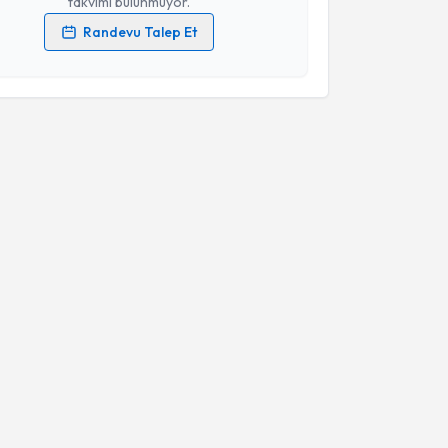
takvimi bulunmuyor.
Randevu Talep Et
 verilerimin işlenmesine ilişkin
Aydınlatma Metni
'ni
 ve kişisel verilerimin belirtilen kapsamda
esini kabul ediyorum.
Takvim Talebini Gönder