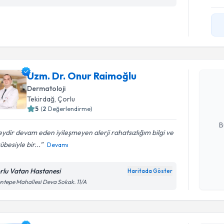
Randevu T
Uzm. Dr. 
Uzm. Dr. Onur Raimoğlu
Size bu uzm
Dermatoloji
hazırlandığ
Tekirdağ
,
Çorlu
5
(
2
Değerlendirme)
E-posta Ad
B
ydir devam eden iyileşmeyen alerji rahatsızlığım bilgi ve
übesiyle bir...
Devamı
Kişisel
okudum
rlu Vatan Hastanesi
Haritada Göster
işlenm
ntepe Mahallesi Deva Sokak. 11/A
Randevu T