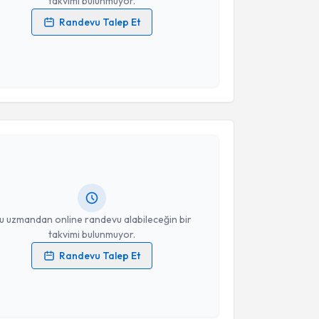
takvimi bulunmuyor.
Randevu Talep Et
 verilerimin işlenmesine ilişkin
Aydınlatma Metni
'ni
 ve kişisel verilerimin belirtilen kapsamda
esini kabul ediyorum.
akvimi Talebi
Takvim Talebini Gönder
Gökhan Güleç
için randevu takvimi talebi oluşturun.
andan randevu almanız için bir takvim
ında e-posta ile bilgilendireceğiz.
resiniz
u uzmandan online randevu alabileceğin bir
takvimi bulunmuyor.
Randevu Talep Et
 verilerimin işlenmesine ilişkin
Aydınlatma Metni
'ni
 ve kişisel verilerimin belirtilen kapsamda
esini kabul ediyorum.
akvimi Talebi