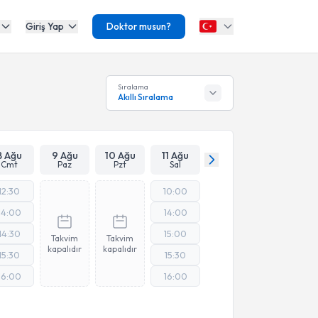
Giriş Yap
Doktor musun?
Sıralama
Akıllı Sıralama
8 Ağu
9 Ağu
10 Ağu
11 Ağu
Cmt
Paz
Pzt
Sal
12:30
10:00
14:00
14:00
14:30
15:00
Takvim
Takvim
kapalıdır
kapalıdır
15:30
15:30
16:00
16:00