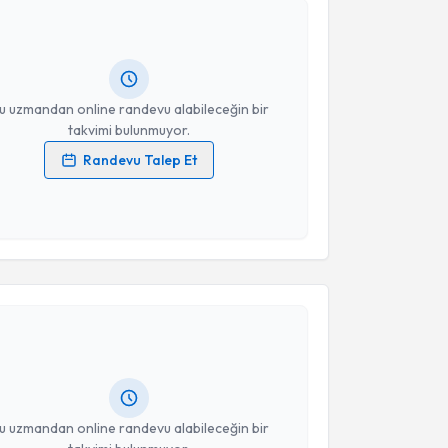
Filiz Erdem Bayram
için randevu takvimi talebi
Size bu uzmandan randevu almanız için bir takvim
ında e-posta ile bilgilendireceğiz.
resiniz
u uzmandan online randevu alabileceğin bir
takvimi bulunmuyor.
Randevu Talep Et
 verilerimin işlenmesine ilişkin
Aydınlatma Metni
'ni
 ve kişisel verilerimin belirtilen kapsamda
esini kabul ediyorum.
akvimi Talebi
Takvim Talebini Gönder
Züleyha Yaman Büyükadalı
için randevu takvimi
turun. Size bu uzmandan randevu almanız için bir
rlandığında e-posta ile bilgilendireceğiz.
resiniz
u uzmandan online randevu alabileceğin bir