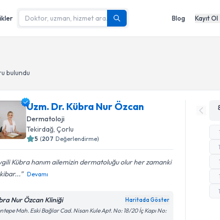
ikler
Blog
Kayıt Ol
ru
bulundu
Uzm. Dr. Kübra Nur Özcan
Dermatoloji
Tekirdağ
,
Çorlu
5
(
207
Değerlendirme)
gili Kübra hanım ailemizin dermatoluğu olur her zamanki
 kibar...
Devamı
bra Nur Özcan Kliniği
Haritada Göster
ntepe Mah. Eski Bağlar Cad. Nisan Kule Apt. No: 18/20 İç Kapı No: