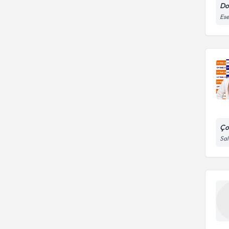
Do
Ese
Ço
Sal