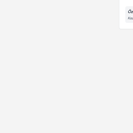
Öz
Kaz