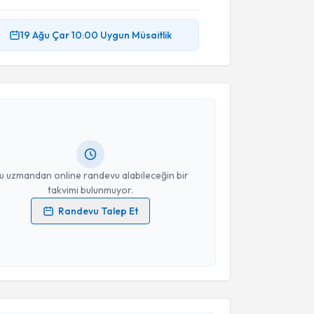
19 Ağu
Çar
10:00
Uygun Müsaitlik
akvimi Talebi
Onur Raimoğlu
için randevu takvimi talebi oluşturun.
andan randevu almanız için bir takvim
ında e-posta ile bilgilendireceğiz.
resiniz
u uzmandan online randevu alabileceğin bir
takvimi bulunmuyor.
Randevu Talep Et
 verilerimin işlenmesine ilişkin
Aydınlatma Metni
'ni
 ve kişisel verilerimin belirtilen kapsamda
esini kabul ediyorum.
akvimi Talebi
Takvim Talebini Gönder