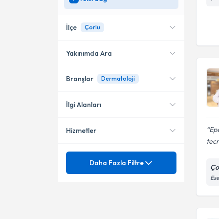
İlçe
Çorlu
Yakınımda Ara
Branşlar
Dermatoloji
Konumuma yakın uzmanları
Çorlu
göster
Çerkezköy
İlgi Alanları
Merkez
Epe
Hizmetler
Dermatoloji
tecr
Süleymanpaşa
Mezuniyet
Mantar Hastalıkları
Daha Fazla Filtre
Ço
Ese
Saç Hastalıkları
Ünvan
Akne izleri
Ürtiker
Cilt bakımı ve akne tedavisi
Akdeniz Üniversitesi Tıp