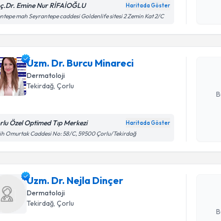
ç.Dr. Emine Nur RİFAİOĞLU
Haritada Göster
Randevu T
Kişisel
ntepe mah Seyrantepe caddesi Goldenlife sitesi 2 Zemin Kat 2/C
okudum
işlenm
Uzm. Dr. 
Size bu uzm
Uzm. Dr. Burcu Minareci
hazırlandığ
Dermatoloji
E-posta Ad
Tekirdağ
,
Çorlu
B
rlu Özel Optimed Tıp Merkezi
Haritada Göster
Randevu T
Kişisel
ih Omurtak Caddesi No: 58/C, 59500 Çorlu/Tekirdağ
okudum
işlenm
Uzm. Dr. N
Size bu uzm
Uzm. Dr. Nejla Dinçer
hazırlandığ
Dermatoloji
E-posta Ad
Tekirdağ
,
Çorlu
B