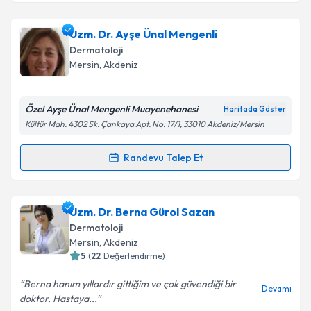
Uzm. Dr. Meriç Akçay Kavak
için randevu takvimi
Uzm. Dr. Ayşe Ünal Mengenli
talebi oluşturun. Size bu uzmandan randevu almanız
Dermatoloji
için bir takvim hazırlandığında e-posta ile
Mersin
,
Akdeniz
bilgilendireceğiz.
E-posta Adresiniz
Özel Ayşe Ünal Mengenli Muayenehanesi
Haritada Göster
Kültür Mah. 4302 Sk. Çankaya Apt. No: 17/1, 33010 Akdeniz/Mersin
Randevu Talep Et
Randevu Takvimi Talebi
Kişisel verilerimin işlenmesine ilişkin
Aydınlatma
Metni
'ni okudum ve kişisel verilerimin belirtilen
kapsamda işlenmesini kabul ediyorum.
Uzm. Dr. Ayşe Ünal Mengenli
için randevu takvimi
Uzm. Dr. Berna Gürol Sazan
talebi oluşturun. Size bu uzmandan randevu almanız
Dermatoloji
için bir takvim hazırlandığında e-posta ile
Takvim Talebini Gönder
Mersin
,
Akdeniz
bilgilendireceğiz.
5
(
22
Değerlendirme)
E-posta Adresiniz
Berna hanım yıllardır gittiğim ve çok güvendiği bir
Devamı
doktor. Hastaya...