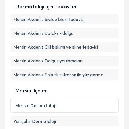
oluşturun. Size bu uzmandan randevu almanız için bir
Dermatoloji
için Tedaviler
takvim hazırlandığında e-posta ile bilgilendireceğiz.
Takvim Talebini Gönder
E-posta Adresiniz
Mersin Akdeniz Sivilce İzleri Tedavisi
Mersin Akdeniz Botoks - dolgu
Kişisel verilerimin işlenmesine ilişkin
Aydınlatma
Mersin Akdeniz Cilt bakımı ve akne tedavisi
Metni
'ni okudum ve kişisel verilerimin belirtilen
kapsamda işlenmesini kabul ediyorum.
Mersin Akdeniz Dolgu uygulamaları
Mersin Akdeniz Fokuslu ultrason ile yüz germe
Takvim Talebini Gönder
Mersin İlçeleri
Mersin
Dermatoloji
Yenişehir
Dermatoloji