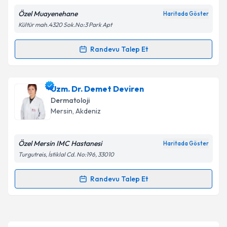
Özel Muayenehane
Haritada Göster
Kültür mah.4320 Sok.No:3 Park Apt
Kişisel verilerimin işlenmesine ilişkin
Aydınlatma
Metni
'ni okudum ve kişisel verilerimin belirtilen
kapsamda işlenmesini kabul ediyorum.
Randevu Talep Et
Randevu Takvimi Talebi
Takvim Talebini Gönder
Uzm. Dr. Berna Gürol Sazan
için randevu takvimi
Uzm. Dr. Demet Deviren
talebi oluşturun. Size bu uzmandan randevu almanız
Dermatoloji
için bir takvim hazırlandığında e-posta ile
Mersin
,
Akdeniz
bilgilendireceğiz.
E-posta Adresiniz
Özel Mersin IMC Hastanesi
Haritada Göster
Turgutreis, İstiklal Cd. No:196, 33010
Randevu Talep Et
Randevu Takvimi Talebi
Kişisel verilerimin işlenmesine ilişkin
Aydınlatma
Metni
'ni okudum ve kişisel verilerimin belirtilen
kapsamda işlenmesini kabul ediyorum.
Uzm. Dr. Demet Deviren
için randevu takvimi talebi