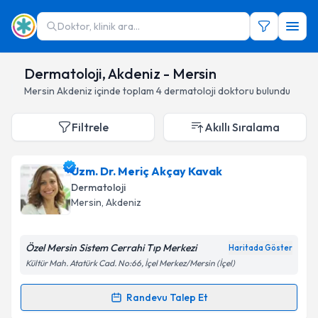
Doktor, klinik ara...
Dermatoloji, Akdeniz - Mersin
Mersin
Akdeniz
içinde toplam
4
dermatoloji doktoru
bulundu
Filtrele
Akıllı Sıralama
Uzm. Dr. Meriç Akçay Kavak
Dermatoloji
Mersin
,
Akdeniz
Özel Mersin Sistem Cerrahi Tıp Merkezi
Haritada Göster
Kültür Mah. Atatürk Cad. No:66, İçel Merkez/Mersin (İçel)
Randevu Talep Et
Randevu Takvimi Talebi