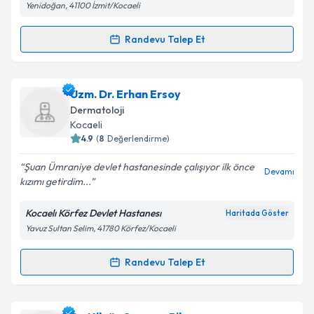
Yenidoğan, 41100 İzmit/Kocaeli
Kişisel verilerimin işlenmesine ilişkin
Aydınlatma
Randevu Talep Et
Randevu Takvimi Talebi
Metni
'ni okudum ve kişisel verilerimin belirtilen
kapsamda işlenmesini kabul ediyorum.
Uzm. Dr. Tuba Çetiner
için randevu takvimi talebi
Uzm. Dr. Erhan Ersoy
oluşturun. Size bu uzmandan randevu almanız için bir
Takvim Talebini Gönder
Dermatoloji
takvim hazırlandığında e-posta ile bilgilendireceğiz.
Kocaeli
4.9
(
8
Değerlendirme)
E-posta Adresiniz
Şuan Ümraniye devlet hastanesinde çalışıyor ilk önce
Devamı
kızımı getirdim...
Kocaelı Körfez Devlet Hastanesı
Haritada Göster
Kişisel verilerimin işlenmesine ilişkin
Aydınlatma
Yavuz Sultan Selim, 41780 Körfez/Kocaeli
Metni
'ni okudum ve kişisel verilerimin belirtilen
kapsamda işlenmesini kabul ediyorum.
Randevu Talep Et
Randevu Takvimi Talebi
Takvim Talebini Gönder