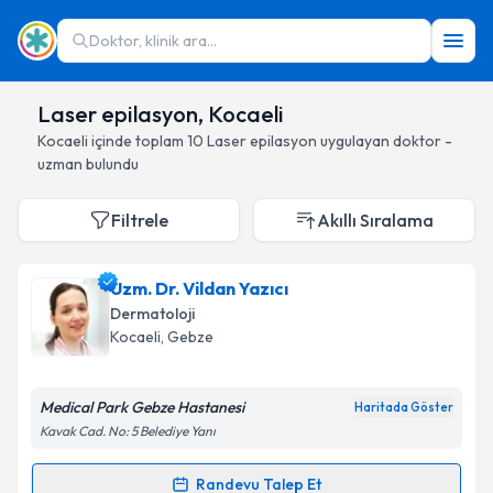
Doktor, klinik ara...
Laser epilasyon, Kocaeli
Kocaeli
içinde toplam
10
Laser epilasyon
uygulayan doktor -
uzman bulundu
Filtrele
Akıllı Sıralama
Uzm. Dr. Vildan Yazıcı
Dermatoloji
Kocaeli
, Gebze
Medical Park Gebze Hastanesi
Haritada Göster
Kavak Cad. No: 5 Belediye Yanı
Randevu Talep Et