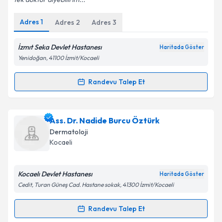
Adres
1
Adres
2
Adres
3
Kişisel verilerimin işlenmesine ilişkin
Aydınlatma
Metni
'ni okudum ve kişisel verilerimin belirtilen
kapsamda işlenmesini kabul ediyorum.
İzmıt Seka Devlet Hastanesı
Haritada Göster
Yenidoğan, 41100 İzmit/Kocaeli
Takvim Talebini Gönder
Randevu Talep Et
Randevu Takvimi Talebi
Uzm. Dr. Zeliha Ulukaradağ
için randevu takvimi
Ass. Dr. Nadide Burcu Öztürk
talebi oluşturun. Size bu uzmandan randevu almanız
Dermatoloji
için bir takvim hazırlandığında e-posta ile
Kocaeli
bilgilendireceğiz.
E-posta Adresiniz
Kocaelı Devlet Hastanesı
Haritada Göster
Cedit, Turan Güneş Cad. Hastane sokak, 41300 İzmit/Kocaeli
Randevu Talep Et
Randevu Takvimi Talebi
Kişisel verilerimin işlenmesine ilişkin
Aydınlatma