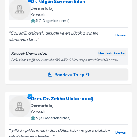
Uzm. Dr. Erhan Ersoy
için randevu takvimi talebi
Dr. Nilgün Sayman Bilen
oluşturun. Size bu uzmandan randevu almanız için bir
Dermatoloji
takvim hazırlandığında e-posta ile bilgilendireceğiz.
Kocaeli
5
(
1
Değerlendirme)
E-posta Adresiniz
Çok ilgili, anlayışlı, dikkatli ve en küçük ayrıntıyı
Devamı
alamayan bir...
Kocaeli Üniversitesi
Haritada Göster
Kişisel verilerimin işlenmesine ilişkin
Aydınlatma
Baki Komsuoğlu bulvarı No:515, 41380 Umuttepe İzmit/İzmit/Kocaeli
Metni
'ni okudum ve kişisel verilerimin belirtilen
kapsamda işlenmesini kabul ediyorum.
Randevu Talep Et
Randevu Takvimi Talebi
Takvim Talebini Gönder
Dr. Nilgün Sayman Bilen
için randevu takvimi talebi
Uzm. Dr. Zeliha Ulukaradağ
oluşturun. Size bu uzmandan randevu almanız için bir
Dermatoloji
takvim hazırlandığında e-posta ile bilgilendireceğiz.
Kocaeli
5
(
3
Değerlendirme)
E-posta Adresiniz
yıllık kirpiklerimdeki deri döküntülerine çare olabilen
Devamı
tek doktor diyebilirim...