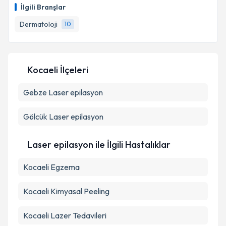
oluşturun. Size bu uzmandan randevu almanız için bir
Takvim Talebini Gönder
İlgili Branşlar
takvim hazırlandığında e-posta ile bilgilendireceğiz.
Dermatoloji
10
E-posta Adresiniz
Kocaeli İlçeleri
Kişisel verilerimin işlenmesine ilişkin
Aydınlatma
Gebze
Laser epilasyon
Metni
'ni okudum ve kişisel verilerimin belirtilen
kapsamda işlenmesini kabul ediyorum.
Gölcük
Laser epilasyon
Takvim Talebini Gönder
Laser epilasyon ile İlgili Hastalıklar
Kocaeli Egzema
Kocaeli Kimyasal Peeling
Kocaeli Lazer Tedavileri