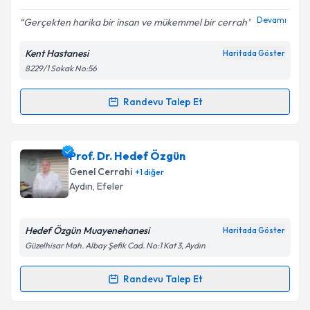
E-posta Adresiniz
Devamı
Gerçekten harika bir insan ve mükemmel bir cerrah
Kent Hastanesi
Haritada Göster
8229/1 Sokak No:56
Kişisel verilerimin işlenmesine ilişkin
Aydınlatma
Metni
'ni okudum ve kişisel verilerimin belirtilen
kapsamda işlenmesini kabul ediyorum.
Randevu Talep Et
Randevu Takvimi Talebi
Takvim Talebini Gönder
Doç. Dr. Hüseyin Cahit Yılmaz
için randevu takvimi
Prof. Dr. Hedef Özgün
talebi oluşturun. Size bu uzmandan randevu almanız
Genel Cerrahi
+
1
diğer
için bir takvim hazırlandığında e-posta ile
Aydın
,
Efeler
bilgilendireceğiz.
E-posta Adresiniz
Hedef Özgün Muayenehanesi
Haritada Göster
Güzelhisar Mah. Albay Şefik Cad. No:1 Kat 3, Aydın
Randevu Talep Et
Randevu Takvimi Talebi
Kişisel verilerimin işlenmesine ilişkin
Aydınlatma
Metni
'ni okudum ve kişisel verilerimin belirtilen