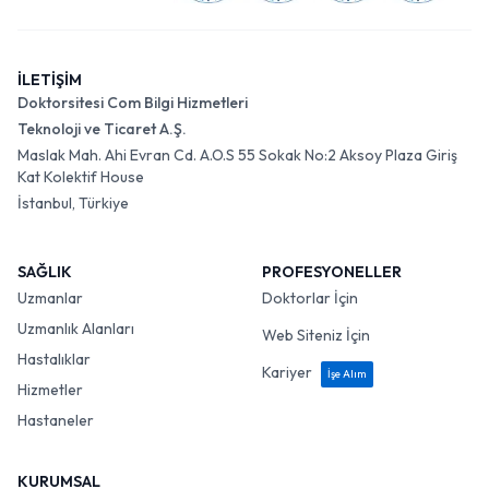
İLETİŞİM
Doktorsitesi Com Bilgi Hizmetleri
Teknoloji ve Ticaret A.Ş.
Maslak Mah. Ahi Evran Cd. A.O.S 55 Sokak No:2 Aksoy Plaza Giriş
Kat Kolektif House
İstanbul, Türkiye
SAĞLIK
PROFESYONELLER
Uzmanlar
Doktorlar İçin
Uzmanlık Alanları
Web Siteniz İçin
Hastalıklar
Kariyer
İşe Alım
Hizmetler
Hastaneler
KURUMSAL