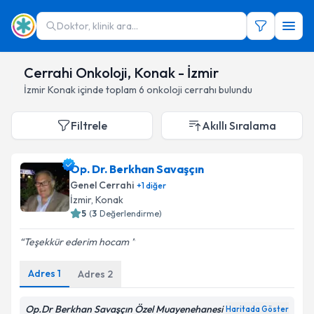
Doktor, klinik ara...
Cerrahi Onkoloji, Konak - İzmir
İzmir
Konak
içinde toplam
6
onkoloji cerrahı
bulundu
Filtrele
Akıllı Sıralama
Op. Dr. Berkhan Savaşçın
Genel Cerrahi
+
1
diğer
İzmir
,
Konak
5
(
3
Değerlendirme)
Teşekkür ederim hocam
Adres
1
Adres
2
Op.Dr Berkhan Savaşçın Özel Muayenehanesi
Haritada Göster