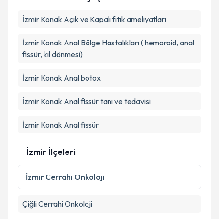
Kişisel verilerimin işlenmesine ilişkin
Aydınlatma
İzmir Konak Açık ve Kapalı fıtık ameliyatları
Metni
'ni okudum ve kişisel verilerimin belirtilen
kapsamda işlenmesini kabul ediyorum.
İzmir Konak Anal Bölge Hastalıkları ( hemoroid, anal
fissür, kıl dönmesi)
Takvim Talebini Gönder
İzmir Konak Anal botox
İzmir Konak Anal fissür tanı ve tedavisi
İzmir Konak Anal fissür
İzmir İlçeleri
İzmir
Cerrahi Onkoloji
Çiğli
Cerrahi Onkoloji