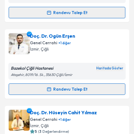
Randevu Talep Et
Randevu Takvimi Talebi
Prof. Dr. Haluk Recai Ünalp
için randevu takvimi
Doç. Dr. Ogün Erşen
talebi oluşturun. Size bu uzmandan randevu almanız
Genel Cerrahi
+
1
diğer
için bir takvim hazırlandığında e-posta ile
İzmir
,
Çiğli
bilgilendireceğiz.
E-posta Adresiniz
Bazekol Çiğli Hastanesi
Haritada Göster
Ataşehir, 8019/16. Sk., 35630 Çiğli/İzmir
Randevu Talep Et
Randevu Takvimi Talebi
Kişisel verilerimin işlenmesine ilişkin
Aydınlatma
Metni
'ni okudum ve kişisel verilerimin belirtilen
kapsamda işlenmesini kabul ediyorum.
Doç. Dr. Ogün Erşen
için randevu takvimi talebi
Doç. Dr. Hüseyin Cahit Yılmaz
oluşturun. Size bu uzmandan randevu almanız için bir
Genel Cerrahi
+
1
diğer
takvim hazırlandığında e-posta ile bilgilendireceğiz.
Takvim Talebini Gönder
İzmir
,
Çiğli
5
(
3
Değerlendirme)