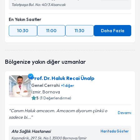
Talatpaşa Bul. No: 40/3 Alsancak
En Yakın Saatler
10:30
11:00
11:30
Daha Fazla
Bölgenize yakın diğer uzmanlar
Prof. Dr. Haluk Recai Ünalp
Genel Cerrahi
+
1
diğer
İzmir
,
Bornova
5
(
1
Değerlendirme)
Canım Haluk amcacım. Amcacım diyorum çünkü o
Devamı
sadece bi...
Ata Sağlık Hastanesi
Haritada Göster
Kazımdirik, 297. Sk. No:1, 35100 Bornova/İzmir