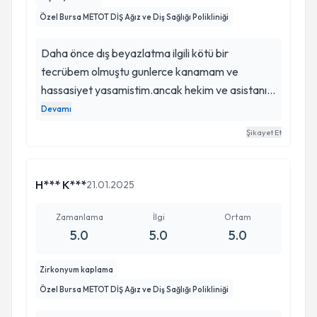
Özel Bursa METOT DİŞ Ağız ve Diş Sağlığı Polikliniği
Daha önce dış beyazlatma ilgili kötü bir
tecrübem olmuştu gunlerce kanamam ve
hassasiyet yasamistim.ancak hekim ve asistanı
guleryuzlu ve sakin tavırları beni oldukça
Devamı
rahatlattı. Detaylı açıklamalar işlem sırasında ve
Şikayet Et
sonrasında bilgilendirmeler ise kafamda hiç soru
işareti bırakmadı. Islemden memnun cok
memnun kaldim.Rutin kontrol için de muhakkak
H*** K***
21.01.2025
tecrübe etmek isteyeceğim bir klinik.
Zamanlama
İlgi
Ortam
5.0
5.0
5.0
Zirkonyum kaplama
Özel Bursa METOT DİŞ Ağız ve Diş Sağlığı Polikliniği