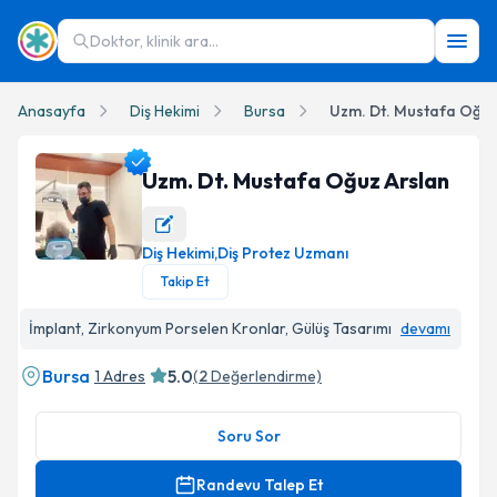
Doktor, klinik ara...
Anasayfa
Diş Hekimi
Bursa
Uzm. Dt. Mustafa Oğuz
Uzm. Dt. Mustafa Oğuz Arslan
Diş Hekimi
,
Diş Protez Uzmanı
Uzm. Dt. Mustafa Oğuz Arslan Profil Fotoğrafı
Takip Et
İmplant, Zirkonyum Porselen Kronlar, Gülüş Tasarımı
devamı
Bursa
5.0
1 Adres
(
2
Değerlendirme)
Soru Sor
Randevu Talep Et