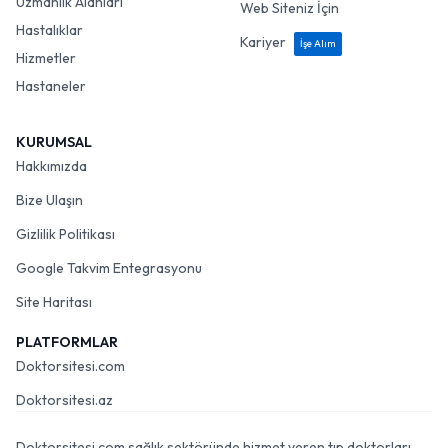
Uzmanlık Alanları
Web Siteniz İçin
Hastalıklar
Kariyer
İşe Alım
Hizmetler
Hastaneler
KURUMSAL
Hakkımızda
Bize Ulaşın
Gizlilik Politikası
Google Takvim Entegrasyonu
Site Haritası
PLATFORMLAR
Doktorsitesi.com
Doktorsitesi.az
Doktorsitesi.com sağlık sektöründe hizmet veren tıp doktorları,