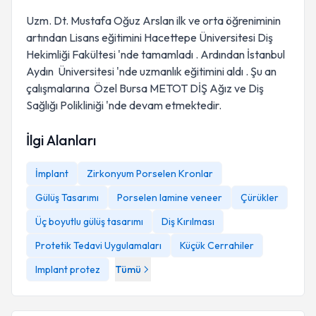
Uzm. Dt. Mustafa Oğuz Arslan ilk ve orta öğreniminin
artından Lisans eğitimini Hacettepe Üniversitesi Diş
Hekimliği Fakültesi 'nde tamamladı . Ardından İstanbul
Aydın Üniversitesi 'nde uzmanlık eğitimini aldı . Şu an
çalışmalarına Özel Bursa METOT DİŞ Ağız ve Diş
Sağlığı Polikliniği 'nde devam etmektedir.
İlgi Alanları
İmplant
Zirkonyum Porselen Kronlar
Gülüş Tasarımı
Porselen lamine veneer
Çürükler
Üç boyutlu gülüş tasarımı
Diş Kırılması
Protetik Tedavi Uygulamaları
Küçük Cerrahiler
Implant protez
Tümü