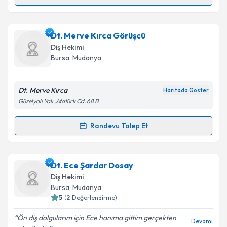
Dt. Elif Kapran
için randevu takvimi talebi oluşturun.
Size bu uzmandan randevu almanız için bir takvim
Dt. Merve Kırca Görüşcü
hazırlandığında e-posta ile bilgilendireceğiz.
Diş Hekimi
E-posta Adresiniz
Bursa
,
Mudanya
Dt. Merve Kırca
Haritada Göster
Güzelyalı Yalı ,Atatürk Cd. 68 B
Kişisel verilerimin işlenmesine ilişkin
Aydınlatma
Metni
'ni okudum ve kişisel verilerimin belirtilen
Randevu Talep Et
kapsamda işlenmesini kabul ediyorum.
Randevu Takvimi Talebi
Takvim Talebini Gönder
Dt. Merve Kırca Görüşcü
için randevu takvimi talebi
Dt. Ece Şardar Dosay
oluşturun. Size bu uzmandan randevu almanız için bir
Diş Hekimi
takvim hazırlandığında e-posta ile bilgilendireceğiz.
Bursa
,
Mudanya
5
(
2
Değerlendirme)
E-posta Adresiniz
Ön diş dolgularım için Ece hanıma gittim gerçekten
Devamı