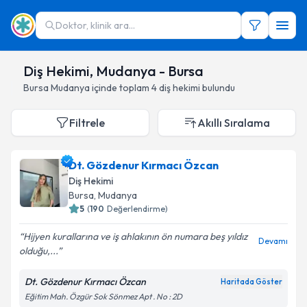
Doktor, klinik ara...
Diş Hekimi, Mudanya - Bursa
Bursa
Mudanya
içinde toplam
4
diş hekimi
bulundu
Filtrele
Akıllı Sıralama
Dt. Gözdenur Kırmacı Özcan
Diş Hekimi
Bursa
,
Mudanya
5
(
190
Değerlendirme)
Hijyen kurallarına ve iş ahlakının ön numara beş yıldız
Devamı
olduğu,...
Dt. Gözdenur Kırmacı Özcan
Haritada Göster
Eğitim Mah. Özgür Sok Sönmez Apt . No : 2D