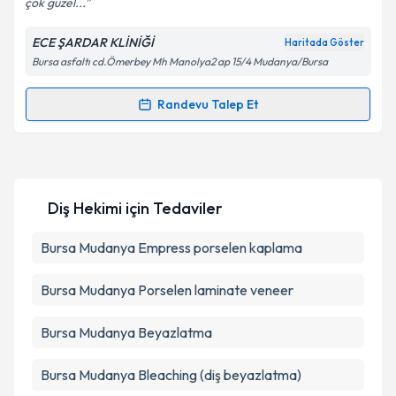
çok güzel...
ECE ŞARDAR KLİNİĞİ
Haritada Göster
Kişisel verilerimin işlenmesine ilişkin
Aydınlatma
Bursa asfaltı cd.Ömerbey Mh Manolya2 ap 15/4 Mudanya/Bursa
Metni
'ni okudum ve kişisel verilerimin belirtilen
kapsamda işlenmesini kabul ediyorum.
Randevu Talep Et
Randevu Takvimi Talebi
Takvim Talebini Gönder
Dt. Ece Şardar Dosay
için randevu takvimi talebi
oluşturun. Size bu uzmandan randevu almanız için bir
Diş Hekimi
için Tedaviler
takvim hazırlandığında e-posta ile bilgilendireceğiz.
E-posta Adresiniz
Bursa Mudanya Empress porselen kaplama
Bursa Mudanya Porselen laminate veneer
Kişisel verilerimin işlenmesine ilişkin
Aydınlatma
Bursa Mudanya Beyazlatma
Metni
'ni okudum ve kişisel verilerimin belirtilen
kapsamda işlenmesini kabul ediyorum.
Bursa Mudanya Bleaching (diş beyazlatma)