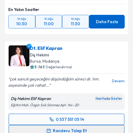
En Yakın Saatler
10 Ağu
10 Ağu
10 Ağu
Daha Fazla
10:30
11:00
11:30
Dt. Elif Kapran
Diş Hekimi
Bursa
,
Mudanya
5
(
163
Değerlendirme)
çok sancılı geçeceğini düşündüğüm süreci dr. hm.
Devamı
sayesinde çok rahat...
Diş Hekimi Elif Kapran
Haritada Göster
Eğitim Mah. Özgür Sok Sönmez Apt . No : 2D
0 537 551 05 14
Randevu Takvimi Talebi
Randevu Talep Et