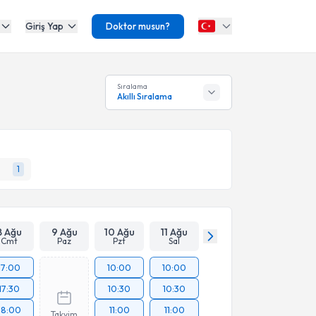
Giriş Yap
Doktor musun?
Sıralama
Akıllı Sıralama
1
8 Ağu
9 Ağu
10 Ağu
11 Ağu
Cmt
Paz
Pzt
Sal
17:00
10:00
10:00
17:30
10:30
10:30
18:00
11:00
11:00
Takvim