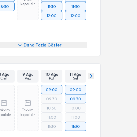
kapalıdır
18:30
11:30
11:30
12:00
12:00
Daha Fazla Göster
8 Ağu
9 Ağu
10 Ağu
11 Ağu
Cmt
Paz
Pzt
Sal
09:00
09:00
09:30
09:30
10:30
10:00
Takvim
Takvim
palıdır
kapalıdır
11:00
11:00
11:30
11:30