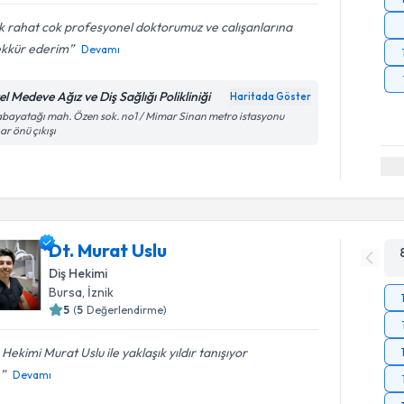
 rahat cok profesyonel doktorumuz ve calışanlarına
ekkür ederim
Devamı
l Medeve Ağız ve Diş Sağlığı Polikliniği
Haritada Göster
bayatağı mah. Özen sok. no1 / Mimar Sinan metro istasyonu
ar önü çıkışı
Dt. Murat Uslu
Diş Hekimi
Bursa
, İznik
5
(
5
Değerlendirme)
 Hekimi Murat Uslu ile yaklaşık yıldır tanışıyor
.
Devamı