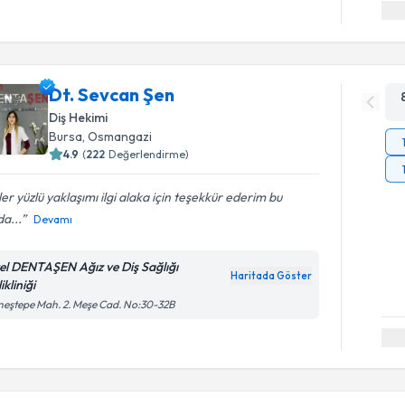
Dt. Sevcan Şen
Diş Hekimi
Bursa
, Osmangazi
4.9
(
222
Değerlendirme)
er yüzlü yaklaşımı ilgi alaka için teşekkür ederim bu
a...
Devamı
el DENTAŞEN Ağız ve Diş Sağlığı
Haritada Göster
ikliniği
eştepe Mah. 2. Meşe Cad. No:30-32B
Randevu T