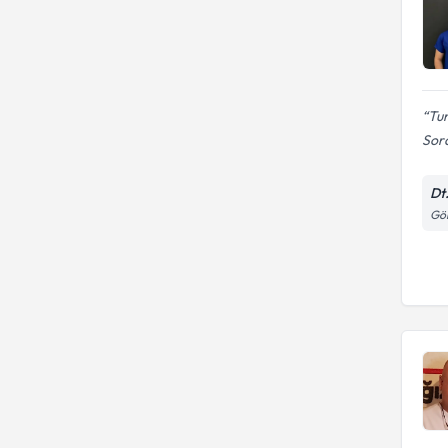
Tun
Sor
Dt
Gör