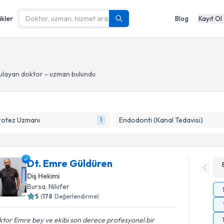
ikler
Blog
Kayıt Ol
ulayan doktor - uzman bulundu
rotez Uzmanı
Endodonti (Kanal Tedavisi)
1
Dt. Emre Güldüren
Diş Hekimi
Bursa
, Nilüfer
5
(
178
Değerlendirme)
tor Emre bey ve ekibi son derece profesyonel bir