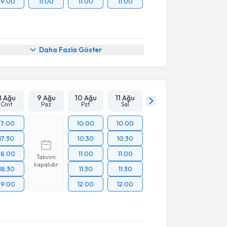
19:00
11:00
11:00
11:00
Daha Fazla Göster
8 Ağu
9 Ağu
10 Ağu
11 Ağu
Cmt
Paz
Pzt
Sal
17:00
10:00
10:00
17:30
10:30
10:30
18:00
11:00
11:00
Takvim
kapalıdır
18:30
11:30
11:30
19:00
12:00
12:00