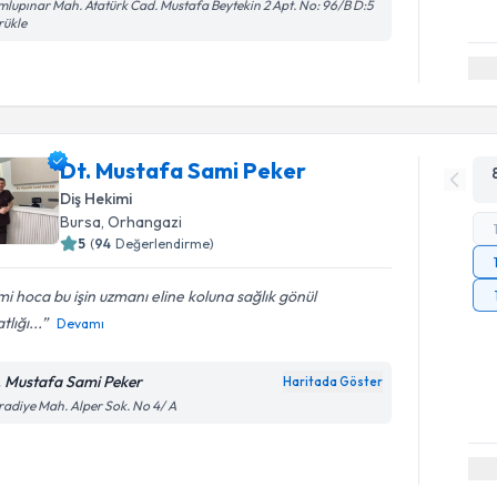
lupınar Mah. Atatürk Cad. Mustafa Beytekin 2 Apt. No: 96/B D:5
rükle
Dt. Mustafa Sami Peker
Diş Hekimi
Bursa
, Orhangazi
5
(
94
Değerlendirme)
i hoca bu işin uzmanı eline koluna sağlık gönül
tlığı...
Devamı
. Mustafa Sami Peker
Haritada Göster
adiye Mah. Alper Sok. No 4/ A