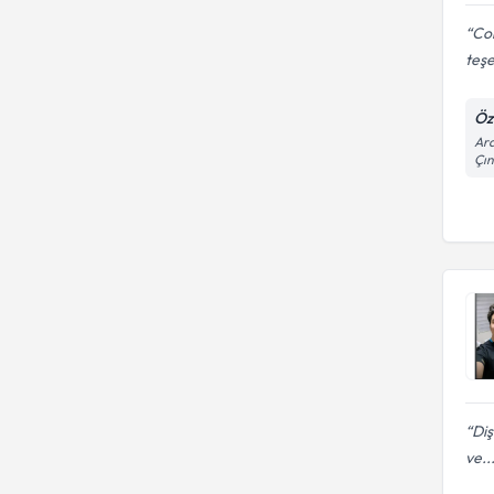
Cok
teş
Öze
Ara
Çın
Diş
ve..