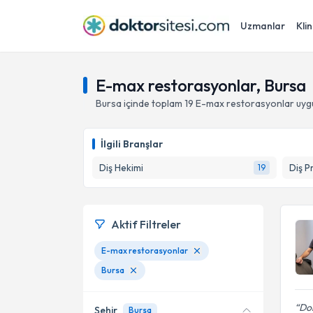
Uzmanlar
Klin
E-max restorasyonlar, Bursa
Bursa
içinde toplam
19
E-max restorasyonlar
uyg
İlgili Branşlar
Diş Hekimi
Diş P
19
Aktif Filtreler
E-max restorasyonlar
Bursa
Dok
Şehir
Bursa