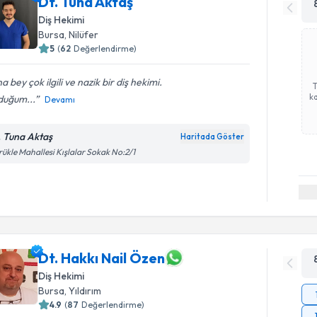
Dt. Tuna Aktaş
Diş Hekimi
Bursa
, Nilüfer
5
(
62
Değerlendirme)
a bey çok ilgili ve nazik bir diş hekimi.
ka
duğum...
Devamı
. Tuna Aktaş
Haritada Göster
ükle Mahallesi Kışlalar Sokak No:2/1
Dt. Hakkı Nail Özen
Diş Hekimi
Bursa
, Yıldırım
4.9
(
87
Değerlendirme)