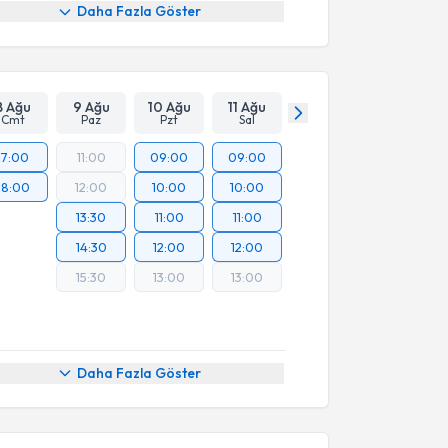
Daha Fazla Göster
8 Ağu
9 Ağu
10 Ağu
11 Ağu
Cmt
Paz
Pzt
Sal
17:00
11:00
09:00
09:00
18:00
12:00
10:00
10:00
13:30
11:00
11:00
14:30
12:00
12:00
15:30
13:00
13:00
Daha Fazla Göster
akvimi Talebi