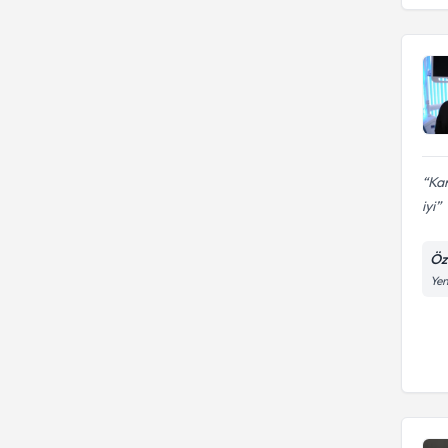
Kırıkkale Üniversitesi Diş
Hekimliği Fakültesi
Kan
iyi
Öze
Yen