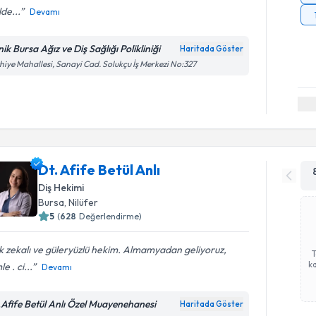
lde...
Devamı
nik Bursa Ağız ve Diş Sağlığı Polikliniği
Haritada Göster
hiye Mahallesi, Sanayi Cad. Solukçu İş Merkezi No:327
Dt. Afife Betül Anlı
Diş Hekimi
Bursa
, Nilüfer
5
(
628
Değerlendirme)
 zekalı ve güleryüzlü hekim. Almamyadan geliyoruz,
ka
e . ci...
Devamı
.Afife Betül Anlı Özel Muayenehanesi
Haritada Göster