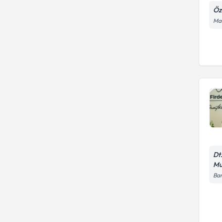
Öze
Mah
Dt
Mu
Bar