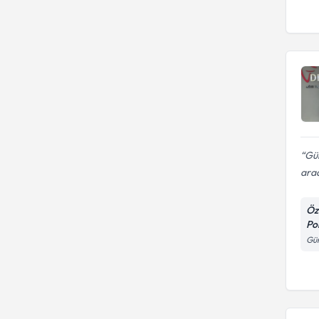
Gül
arad
Öz
Pol
Gün