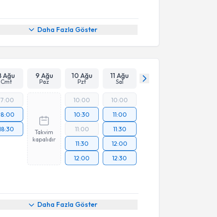
Daha Fazla Göster
8 Ağu
9 Ağu
10 Ağu
11 Ağu
Cmt
Paz
Pzt
Sal
17:00
10:00
10:00
18:00
10:30
11:00
18:30
11:00
11:30
Takvim
kapalıdır
11:30
12:00
12:00
12:30
Daha Fazla Göster