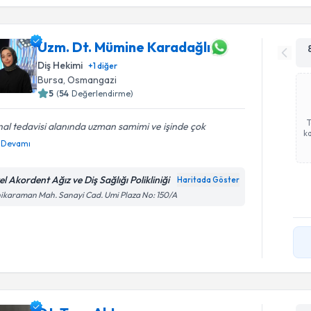
Uzm. Dt. Mümine Karadağlı
Diş Hekimi
+
1
diğer
Bursa
, Osmangazi
5
(
54
Değerlendirme)
al tedavisi alanında uzman samimi ve işinde çok
ka
Devamı
l Akordent Ağız ve Diş Sağlığı Polikliniği
Haritada Göster
ikaraman Mah. Sanayi Cad. Umi Plaza No: 150/A