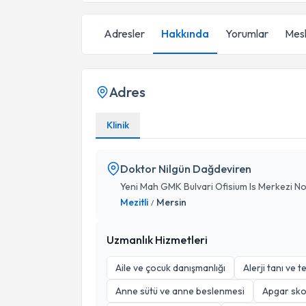
Adresler
Hakkında
Yorumlar
Mesl
Adres
Klinik
Doktor Nilgün Dağdeviren
Yeni Mah GMK Bulvari Ofisium Is Merkezi No
Mezitli
Mersin
/
Uzmanlık Hizmetleri
Aile ve çocuk danışmanlığı
Alerji tanı ve t
Anne sütü ve anne beslenmesi
Apgar sko