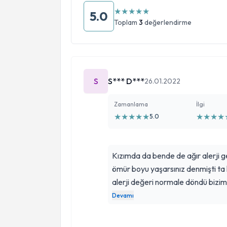
★
★
★
★
★
5.0
Toplam
3
değerlendirme
S
S*** D***
26.01.2022
Zamanlama
İlgi
★
★
★
★
★
★
★
★
★
5.0
Kızımda da bende de ağır alerji ge
ömür boyu yaşarsınız denmişti ta 
alerji değeri normale döndü bizim 
iğneleri bilmem neler kullanmadan
Devamı
gibi kısa bir sürede yarıya düştü 
gerçekten bizim gibi olanlar geçmez böyle alışın diyenler varsa bize