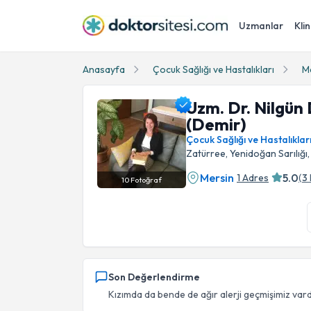
Uzmanlar
Klin
Anasayfa
Çocuk Sağlığı ve Hastalıkları
M
Uzm. Dr. Nilgün
(Demir)
Çocuk Sağlığı ve Hastalıklar
Zatürree, Yenidoğan Sarılığı,
Mersin
5.0
1 Adres
(
3
10
Fotoğraf
Uzm. Dr. Nilgün Dağdeviren (Demir) Profil Fo
Son Değerlendirme
Kızımda da bende de ağır alerji geçmişimiz vardi 