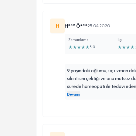
çözüm oldu bütün kalbimle inanıyorum onun tedavisin
hayat onu bizim karşımıza çıkardı 
H
H*** Ö***
25.04.2020
Zamanlama
İlgi
★
★
★
★
★
★
★
★
★
5.0
9 yaşındaki oğlumu, üç uzman dokto
sıkıntısını çektiği ve onu mutsuz d
sürede homeopati ile tedavi eden
ederiz.🙏🏻🙏🏻🙏🏻Oğlum sadece
Devamı
zamanda neşesi ve enerjisi de art
mutluluğumuzu kendi oğlu iyileşmiş
Nilgün doktorumuzla tanışmış olm
hissediyoruz.Sizi tüm ilgisi ile ve 
hastası sizmişsiniz gibi dinliyor, 