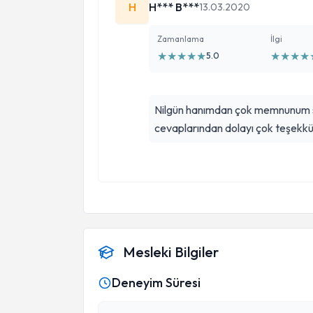
H
H*** B***
13.03.2020
takip ediyor.Sevgili doktorumuza
başarılar dilerim.İyi ki varsınız...
Zamanlama
İlgi
★
★
★
★
★
★
★
★
★
5.0
Nilgün hanımdan çok memnunum so
cevaplarından dolayı çok teşekkü
Mesleki Bilgiler
Deneyim Süresi