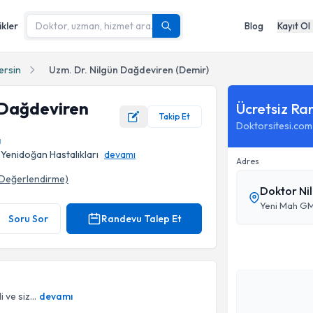
ikler
Blog
Kayıt Ol
ersin
Uzm. Dr. Nilgün Dağdeviren (Demir)
 Dağdeviren
Ücretsiz Ra
Takip Et
Doktorsitesi.com
ı
 Yenidoğan Hastalıkları
devamı
Adres
Değerlendirme)
Doktor Ni
toğrafı
Yeni Mah GMK
Soru Sor
Randevu Talep Et
ve siz...
devamı