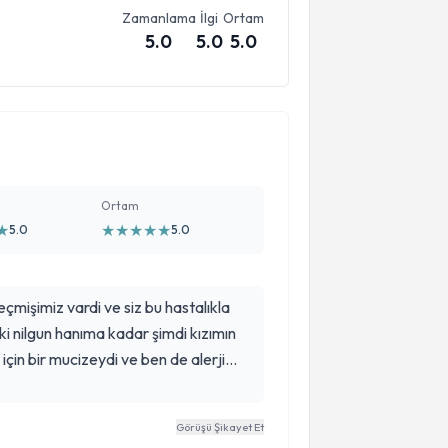
Zamanlama
İlgi
Ortam
5.0
5.0
5.0
Ortam
★
★
★
★
★
★
5.0
5.0
çmişimiz vardi ve siz bu hastalıkla
ki nilgun hanıma kadar şimdi kızımın
için bir mucizeydi ve ben de alerji
 bin kusurlerde olan alerjim dört ay
biz mucizeye tanıklık ediyoruz
Görüşü Şikayet Et