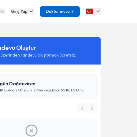
Giriş Yap
Doktor musun?
ndevu Oluştur
 üzerinden randevu oluşturmak ücretsiz.
lgün Dağdeviren
 Bulvari Ofisium Is Merkezi No:665 Kat:5 D:18