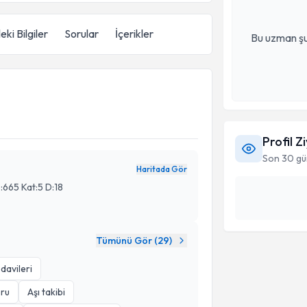
eki Bilgiler
Sorular
İçerikler
Bu uzman şu
Profil Z
Son 30 gü
Haritada Gör
:665 Kat:5 D:18
Tümünü Gör (
29
)
edavileri
ru
Aşı takibi