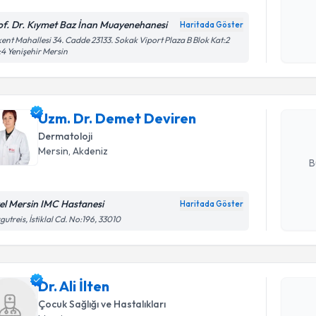
of. Dr. Kıymet Baz İnan Muayenehanesi
Haritada Göster
Randevu T
Kişisel
ent Mahallesi 34. Cadde 23133. Sokak Viport Plaza B Blok Kat:2
4 Yenişehir Mersin
okudum
işlenm
Uzm. Dr. 
Size bu uzm
Uzm. Dr. Demet Deviren
hazırlandığ
Dermatoloji
E-posta Ad
Mersin
, Akdeniz
B
el Mersin IMC Hastanesi
Haritada Göster
Randevu T
Kişisel
gutreis, İstiklal Cd. No:196, 33010
okudum
işlenm
Dr. Ali İlte
uzmandan ra
Dr. Ali İlten
posta ile bi
Çocuk Sağlığı ve Hastalıkları
E-posta Ad