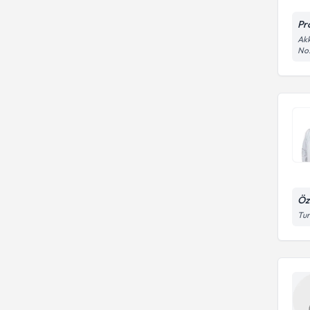
Pr
Akk
No:
Öz
Tur