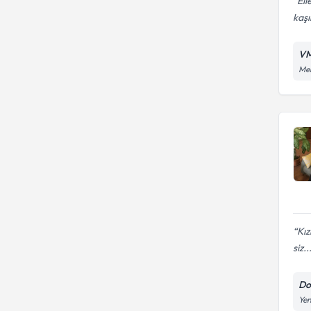
Ell
kaşı
VM
Men
Kız
siz..
Do
Yen