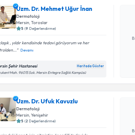
Uzm. Dr. 
Uzm. Dr. Mehmet Uğur İnan
oluşturun. 
Dermatoloji
hazırlandığ
Mersin
, Toroslar
5
(
9
Değerlendirme)
E-posta Ad
B
laşık , yıldır kendisinde tedavi görüyorum ve her
rolden...
Devamı
Kişisel
okudum
rsin Şehir Hastanesi
Haritada Göster
işlenm
ukent Mah. 96015 Sok. Mersin Entegre Sağlık Kampüsü
Randevu T
Uzm. Dr. 
Uzm. Dr. Ufuk Kavuzlu
Size bu uzm
Dermatoloji
hazırlandığ
Mersin
, Yenişehir
5
(
2
Değerlendirme)
E-posta Ad
B