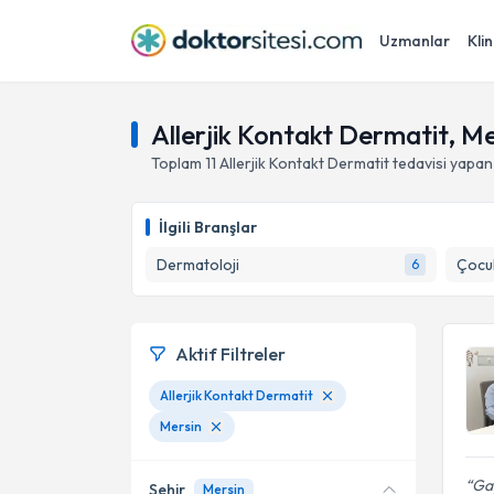
Uzmanlar
Klin
Allerjik Kontakt Dermatit, Me
Toplam
11
Allerjik Kontakt Dermatit
tedavisi yapan
İlgili Branşlar
Dermatoloji
Çocuk
6
Aktif Filtreler
Allerjik Kontakt Dermatit
Mersin
Gay
Şehir
Mersin