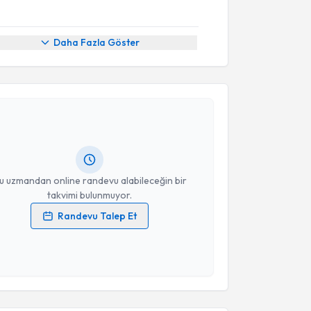
Daha Fazla Göster
akvimi Talebi
ilal Bulut
için randevu takvimi talebi oluşturun. Size
 randevu almanız için bir takvim hazırlandığında e-
lgilendireceğiz.
resiniz
u uzmandan online randevu alabileceğin bir
takvimi bulunmuyor.
Randevu Talep Et
 verilerimin işlenmesine ilişkin
Aydınlatma Metni
'ni
 ve kişisel verilerimin belirtilen kapsamda
esini kabul ediyorum.
akvimi Talebi
Takvim Talebini Gönder