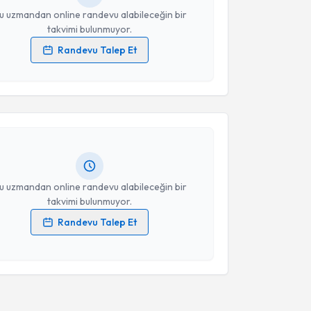
u uzmandan online randevu alabileceğin bir
takvimi bulunmuyor.
Randevu Talep Et
 verilerimin işlenmesine ilişkin
Aydınlatma Metni
'ni
akvimi Talebi
 ve kişisel verilerimin belirtilen kapsamda
esini kabul ediyorum.
Rada Özalp
için randevu takvimi talebi oluşturun. Size
 randevu almanız için bir takvim hazırlandığında e-
Takvim Talebini Gönder
lgilendireceğiz.
resiniz
u uzmandan online randevu alabileceğin bir
takvimi bulunmuyor.
Randevu Talep Et
 verilerimin işlenmesine ilişkin
Aydınlatma Metni
'ni
 ve kişisel verilerimin belirtilen kapsamda
esini kabul ediyorum.
Takvim Talebini Gönder