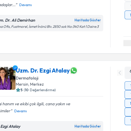
daşlar...
Devamı
m. Dr. Ali Demirhan
Haritada Göster
a Ofis, Fuatmorel, İsmet İnönü Blv. 2850 sok No:340 Kat:1 Daire:3
Uzm. Dr. Ezgi Atalay
Dermatoloji
Mersin
, Merkez
5
(
10
Değerlendirme)
i hanım ve ekibi çok ilgili, cana yakın ve
imiler
Devamı
.Ezgi Atalay
Haritada Göster