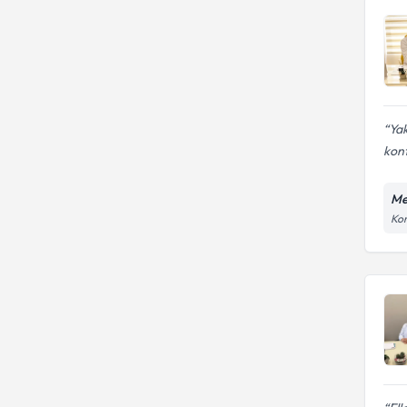
Yak
kont
Me
Kor