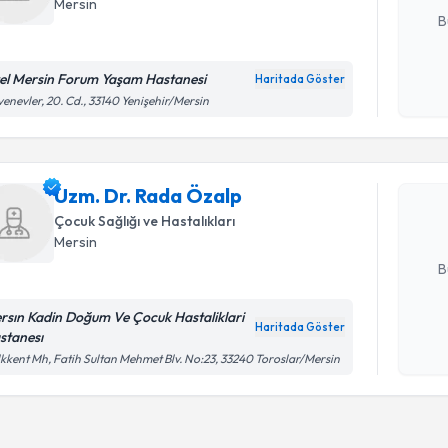
Mersin
B
el Mersin Forum Yaşam Hastanesi
Haritada Göster
Kişisel
Randevu T
enevler, 20. Cd., 33140 Yenişehir/Mersin
okudum
işlenm
Uzm. Dr. 
bu uzmandan
Uzm. Dr. Rada Özalp
posta ile bi
Çocuk Sağlığı ve Hastalıkları
Mersin
E-posta Ad
B
rsın Kadin Doğum Ve Çocuk Hastaliklari
Haritada Göster
stanesı
Kişisel
kkent Mh, Fatih Sultan Mehmet Blv. No:23, 33240 Toroslar/Mersin
okudum
işlenm