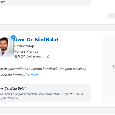
rsin
Randevu T
Uzm. Dr. Bilal Bulut
Uzm. Dr. B
bu uzmandan
Dermatoloji
posta ile bi
Mersin
, Merkez
5
(
34
Değerlendirme)
E-posta Ad
B
n araştırmalar sonucunda kendisiyle tanıştım ve süreç
unca ne kadar...
Devamı
Kişisel
m. Dr. Bilal Bulut
okudum
um Mersin Alışveriş Merkezi Güvenevler Mah.1. Cad. No:120-133
işlenm
işehir/Mersin
Randevu T