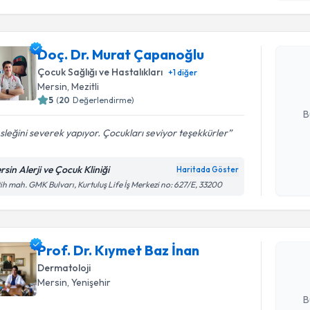
Doç. Dr. 
Doç. Dr. Murat Çapanoğlu
oluşturun. 
hazırlandığ
Çocuk Sağlığı ve Hastalıkları
+
1
diğer
Mersin
, Mezitli
E-posta Ad
5
(
20
Değerlendirme)
B
leğini severek yapıyor. Çocukları seviyor teşekkürler
Kişisel
rsin Alerji ve Çocuk Kliniği
Haritada Göster
okudum
Randevu T
ih mah. GMK Bulvarı, Kurtuluş Life İş Merkezi no: 627/E, 33200
işlenm
Prof. Dr. 
oluşturun. 
Prof. Dr. Kıymet Baz İnan
hazırlandığ
Dermatoloji
E-posta Ad
Mersin
, Yenişehir
B