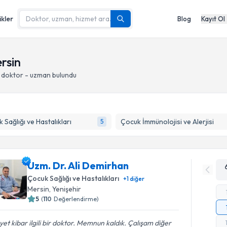
ikler
Blog
Kayıt Ol
rsin
 doktor - uzman bulundu
 Sağlığı ve Hastalıkları
Çocuk İmmünolojisi ve Alerjisi
5
Uzm. Dr. Ali Demirhan
Çocuk Sağlığı ve Hastalıkları
+
1
diğer
Mersin
, Yenişehir
5
(
110
Değerlendirme)
et kibar ilgili bir doktor. Memnun kaldık. Çalışam diğer