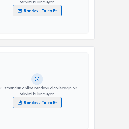
takvimi bulunmuyor.
Randevu Talep Et
 verilerimin işlenmesine ilişkin
Aydınlatma Metni
'ni
 ve kişisel verilerimin belirtilen kapsamda
esini kabul ediyorum.
akvimi Talebi
Takvim Talebini Gönder
Nilgün Dağdeviren (Demir)
için randevu takvimi
turun. Size bu uzmandan randevu almanız için bir
rlandığında e-posta ile bilgilendireceğiz.
resiniz
u uzmandan online randevu alabileceğin bir
takvimi bulunmuyor.
Randevu Talep Et
 verilerimin işlenmesine ilişkin
Aydınlatma Metni
'ni
 ve kişisel verilerimin belirtilen kapsamda
esini kabul ediyorum.
akvimi Talebi