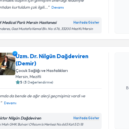
erimdeki kaşıntı için gitmiştim önerdiği tedaviyle
ntıdan kurtuldum çok ilgili...
Devamı
Kişisel
okudum
 Medical Park Mersin Hastanesi
Haritada Göster
işlenm
deres, Gazi Mustafa Kemal Blv. No: 676, 33200 Mezitli/Mersin
Randevu T
Uzm. Dr. Nilgün Dağdeviren
Uzm. Dr. 
(Demir)
talebi oluş
takvim hazı
Çocuk Sağlığı ve Hastalıkları
Mersin
, Mezitli
E-posta Ad
5
(
3
Değerlendirme)
B
ımda da bende de ağır alerji geçmişimiz vardi ve
.
Devamı
Kişisel
okudum
ktor Nilgün Dağdeviren
Haritada Göster
işlenm
i Mah GMK Bulvari Ofisium Is Merkezi No:665 Kat:5 D:18
Randevu T