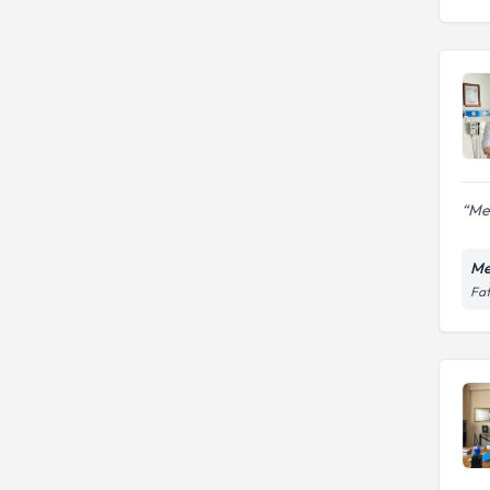
Mes
Me
Fat