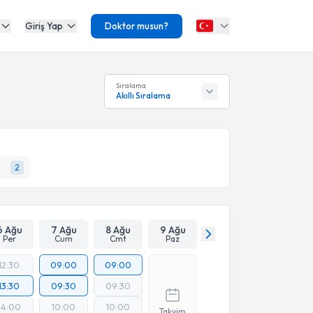
Giriş Yap
Doktor musun?
Sıralama
Akıllı Sıralama
2
6 Ağu
7 Ağu
8 Ağu
9 Ağu
Per
Cum
Cmt
Paz
12:30
09:00
09:00
13:30
09:30
09:30
14:00
10:00
10:00
Takvim