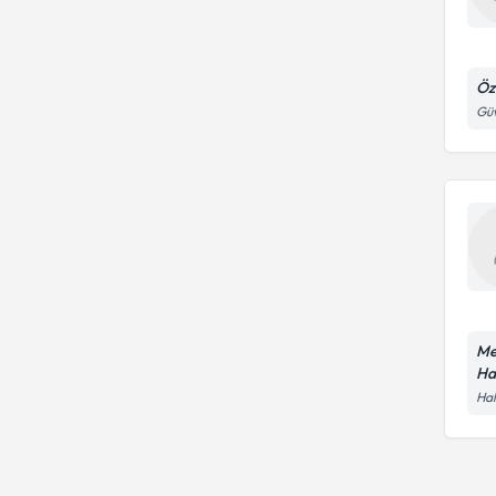
Öz
Güv
Me
Ha
Hal