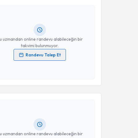
Mehmet Uğur İnan
için randevu takvimi talebi
Size bu uzmandan randevu almanız için bir takvim
ında e-posta ile bilgilendireceğiz.
resiniz
u uzmandan online randevu alabileceğin bir
takvimi bulunmuyor.
Randevu Talep Et
 verilerimin işlenmesine ilişkin
Aydınlatma Metni
'ni
 ve kişisel verilerimin belirtilen kapsamda
esini kabul ediyorum.
akvimi Talebi
Takvim Talebini Gönder
Ufuk Kavuzlu
için randevu takvimi talebi oluşturun.
andan randevu almanız için bir takvim
ında e-posta ile bilgilendireceğiz.
resiniz
u uzmandan online randevu alabileceğin bir