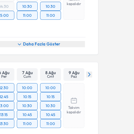
kapalıdır
14:30
10:30
10:30
15:00
11:00
11:00
Daha Fazla Göster
6 Ağu
7 Ağu
8 Ağu
9 Ağu
Per
Cum
Cmt
Paz
12:30
10:00
10:00
12:45
10:15
10:15
13:00
10:30
10:30
Takvim
kapalıdır
13:15
10:45
10:45
13:30
11:00
11:00