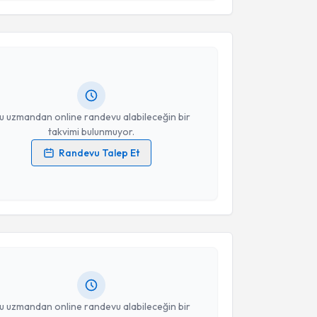
Takvim Talebini Gönder
Murat Çapanoğlu
için randevu takvimi talebi
Size bu uzmandan randevu almanız için bir takvim
ında e-posta ile bilgilendireceğiz.
resiniz
u uzmandan online randevu alabileceğin bir
takvimi bulunmuyor.
Randevu Talep Et
 verilerimin işlenmesine ilişkin
Aydınlatma Metni
'ni
 ve kişisel verilerimin belirtilen kapsamda
akvimi Talebi
esini kabul ediyorum.
Kıymet Baz İnan
için randevu takvimi talebi
Takvim Talebini Gönder
Size bu uzmandan randevu almanız için bir takvim
ında e-posta ile bilgilendireceğiz.
resiniz
u uzmandan online randevu alabileceğin bir