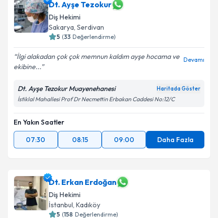
Dt. Ayşe Tezokur
Diş Hekimi
Sakarya
, Serdivan
5
(
33
Değerlendirme)
İlgi alakadan çok çok memnun kaldım ayşe hocama ve
Devamı
ekibine...
Dt. Ayşe Tezokur Muayenehanesi
Haritada Göster
İstiklal Mahallesi Prof Dr Necmettin Erbakan Caddesi No:12/C
En Yakın Saatler
07:30
08:15
09:00
Daha Fazla
Dt. Erkan Erdoğan
Diş Hekimi
İstanbul
, Kadıköy
5
(
158
Değerlendirme)