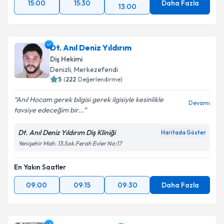
15:00
15:30
Daha Fazla
13:00
Dt. Anıl Deniz Yıldırım
Diş Hekimi
Denizli
, Merkezefendi
5
(
222
Değerlendirme)
Anıl Hocam gerek bilgisi gerek ilgisiyle kesinlikle
Devamı
tavsiye edeceğim bir...
Dt. Anıl Deniz Yıldırım Diş Kliniği
Haritada Göster
Yenişehir Mah. 13.Sok.Ferah Evler No:17
En Yakın Saatler
09:00
09:15
09:30
Daha Fazla