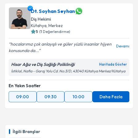
Dt. Soyhan Seyhan
Diş Hekimi
Kütahya
, Merkez
5
(
1
Değerlendirme)
hocalarımız çok anlayışlı ve güler yüzlü insanlar hijyen
Devamı
konusunda da...
Hisar Ağız ve Diş Sağlığı Polikliniği
Haritada Göster
İstiklal, Nafia - Garaj Yolu Cd. No:3/D, 43040 Kütahya Merkez/Kütahya
En Yakın Saatler
09:00
09:30
10:00
Daha Fazla
İlgili Branşlar