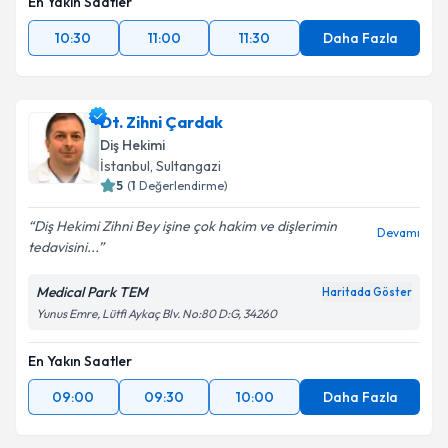
En Yakın Saatler
10:30
11:00
11:30
Daha Fazla
Dt. Zihni Çardak
Diş Hekimi
İstanbul
, Sultangazi
5
(
1
Değerlendirme)
Diş Hekimi Zihni Bey işine çok hakim ve dişlerimin
Devamı
tedavisini...
Medical Park TEM
Haritada Göster
Yunus Emre, Lütfi Aykaç Blv. No:80 D:G, 34260
En Yakın Saatler
09:00
09:30
10:00
Daha Fazla