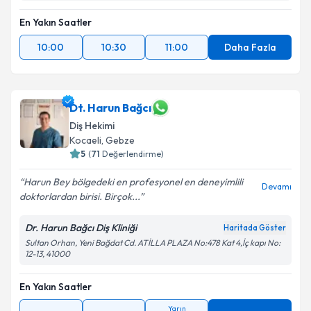
En Yakın Saatler
10:00
10:30
11:00
Daha Fazla
Dt. Harun Bağcı
Diş Hekimi
Kocaeli
, Gebze
5
(
71
Değerlendirme)
Harun Bey bölgedeki en profesyonel en deneyimlili
Devamı
doktorlardan birisi. Birçok...
Dr. Harun Bağcı Diş Kliniği
Haritada Göster
Sultan Orhan, Yeni Bağdat Cd. ATİLLA PLAZA No:478 Kat 4,İç kapı No:
12-13, 41000
En Yakın Saatler
Yarın