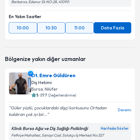
Barbaros, Edanur Sk NO:28, 41090
En Yakın Saatler
10:00
10:30
11:00
Daha Fazla
Bölgenize yakın diğer uzmanlar
Dt. Emre Güldüren
Diş Hekimi
Bursa
, Nilüfer
5
(
177
Değerlendirme)
Güler yüzlü, çocuklardaki dişçi korkusunu Ortadan
Devamı
kaldıran çok iyi bir...
Klinik Bursa Ağız ve Diş Sağlığı Polikliniği
Haritada Göster
Fethiye Mahallesi, Sanayi Cad. Solukçu İş Merkezi No:327