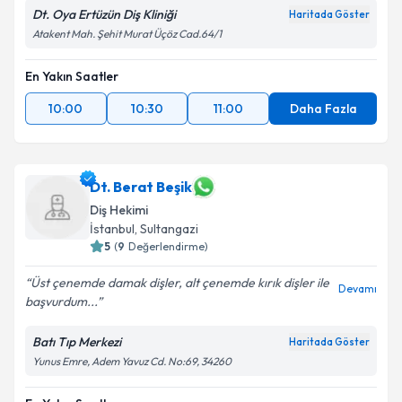
Dt. Oya Ertüzün Diş Kliniği
Haritada Göster
Atakent Mah. Şehit Murat Üçöz Cad.64/1
En Yakın Saatler
10:00
10:30
11:00
Daha Fazla
Dt. Berat Beşik
Diş Hekimi
İstanbul
, Sultangazi
5
(
9
Değerlendirme)
Üst çenemde damak dişler, alt çenemde kırık dişler ile
Devamı
başvurdum...
Batı Tıp Merkezi
Haritada Göster
Yunus Emre, Adem Yavuz Cd. No:69, 34260