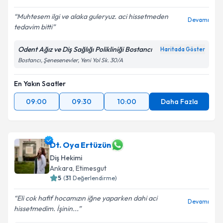
Muhtesem ilgi ve alaka guleryuz. aci hissetmeden
Devamı
tedavim bitti
Odent Ağız ve Diş Sağlığı Polikliniği Bostancı
Haritada Göster
Bostancı, Şenesenevler, Yeni Yol Sk. 30/A
En Yakın Saatler
09:00
09:30
10:00
Daha Fazla
Dt. Oya Ertüzün
Diş Hekimi
Ankara
, Etimesgut
5
(
31
Değerlendirme)
Eli cok hafif hocamızın iğne yaparken dahi aci
Devamı
hissetmedim. İşinin...