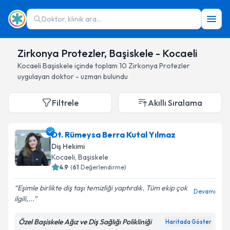
Doktor, klinik ara...
Zirkonya Protezler, Başiskele - Kocaeli
Kocaeli
Başiskele
içinde toplam
10
Zirkonya Protezler
uygulayan doktor - uzman bulundu
Filtrele
Akıllı Sıralama
Dt. Rümeysa Berra Kutal Yılmaz
Diş Hekimi
Kocaeli
, Başiskele
4.9
(
61
Değerlendirme)
Eşimle birlikte diş taşı temizliği yaptırdık. Tüm ekip çok
Devamı
ilgili,...
Özel Başiskele Ağız ve Diş Sağlığı Polikliniği
Haritada Göster