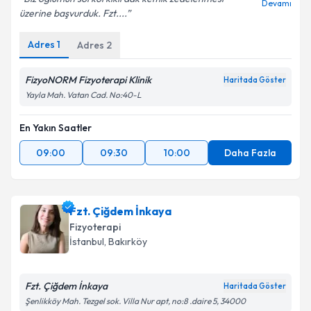
Devamı
üzerine başvurduk. Fzt....
Adres
1
Kişisel verilerimin işlenmesine ilişkin
Adres
2
Aydınlatma
Metni
'ni okudum ve kişisel verilerimin belirtilen
kapsamda işlenmesini kabul ediyorum.
FizyoNORM Fizyoterapi Klinik
Haritada Göster
Yayla Mah. Vatan Cad. No:40-L
Takvim Talebini Gönder
En Yakın Saatler
09:00
09:30
10:00
Daha Fazla
Fzt. Çiğdem İnkaya
Fizyoterapi
İstanbul
, Bakırköy
Fzt. Çiğdem İnkaya
Haritada Göster
Şenlikköy Mah. Tezgel sok. Villa Nur apt, no:8 .daire 5, 34000