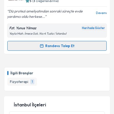
5
(
3
Değerlendirme)
E-posta Adresiniz
Diz protezi ameliyatından sonraki süreçte evde
Devamı
yardımcı oldu herkese...
Fzt. Yunus Yılmaz
Haritada Göster
Kişisel verilerimin işlenmesine ilişkin
Aydınlatma
Yayla Mah. İmece Sok. No:4 Tuzla / İstanbul
Metni
'ni okudum ve kişisel verilerimin belirtilen
kapsamda işlenmesini kabul ediyorum.
Randevu Talep Et
Randevu Takvimi Talebi
Takvim Talebini Gönder
Fzt. Yunus Yılmaz
için randevu takvimi talebi
oluşturun. Size bu uzmandan randevu almanız için bir
İlgili Branşlar
takvim hazırlandığında e-posta ile bilgilendireceğiz.
Fizyoterapi
1
E-posta Adresiniz
İstanbul İlçeleri
Kişisel verilerimin işlenmesine ilişkin
Aydınlatma