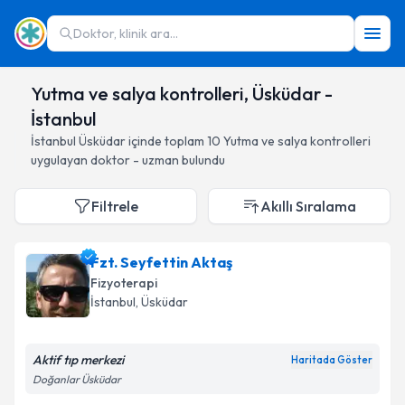
Doktor, klinik ara...
Yutma ve salya kontrolleri, Üsküdar -
İstanbul
İstanbul
Üsküdar
içinde toplam
10
Yutma ve salya kontrolleri
uygulayan doktor - uzman bulundu
Filtrele
Akıllı Sıralama
Fzt. Seyfettin Aktaş
Fizyoterapi
İstanbul
, Üsküdar
Aktif tıp merkezi
Haritada Göster
Doğanlar Üsküdar