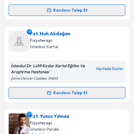
Randevu Talep Et
Randevu Takvimi Talebi
Fzt. Çiğdem İnkaya
için randevu takvimi talebi
Fzt. Nuh Akdoğan
oluşturun. Size bu uzmandan randevu almanız için bir
Fizyoterapi
takvim hazırlandığında e-posta ile bilgilendireceğiz.
İstanbul
, Kartal
E-posta Adresiniz
İstanbul Dr. Lütfi Kırdar Kartal Eğitim Ve
Haritada Göster
Araştırma Hastanesi
Şemsi Denizer Caddesi, 34865
Kişisel verilerimin işlenmesine ilişkin
Aydınlatma
Metni
'ni okudum ve kişisel verilerimin belirtilen
Randevu Talep Et
Randevu Takvimi Talebi
kapsamda işlenmesini kabul ediyorum.
Fzt. Nuh Akdoğan
için randevu takvimi talebi
Fzt. Yunus Yılmaz
Takvim Talebini Gönder
oluşturun. Size bu uzmandan randevu almanız için bir
Fizyoterapi
takvim hazırlandığında e-posta ile bilgilendireceğiz.
İstanbul
, Pendik