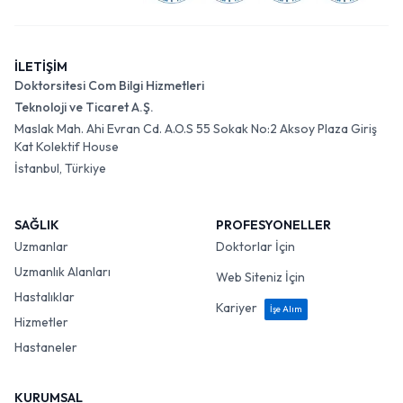
İLETİŞİM
Doktorsitesi Com Bilgi Hizmetleri
Teknoloji ve Ticaret A.Ş.
Maslak Mah. Ahi Evran Cd. A.O.S 55 Sokak No:2 Aksoy Plaza Giriş
Kat Kolektif House
İstanbul, Türkiye
SAĞLIK
PROFESYONELLER
Uzmanlar
Doktorlar İçin
Uzmanlık Alanları
Web Siteniz İçin
Hastalıklar
Kariyer
İşe Alım
Hizmetler
Hastaneler
KURUMSAL