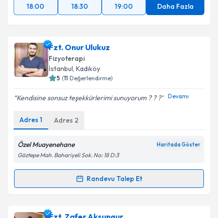
18:00
18:30
19:00
Daha Fazla
Fzt. Onur Ulukuz
Fizyoterapi
İstanbul
, Kadıköy
5
(
11
Değerlendirme)
Devamı
Kendisine sonsuz teşekkürlerimi sunuyorum ? ? ?
Adres
1
Adres
2
Özel Muayenehane
Haritada Göster
Göztepe Mah. Bahariyeli Sok. No: 18 D:3
Randevu Talep Et
Randevu Takvimi Talebi
Fzt. Onur Ulukuz
için randevu takvimi talebi
Fzt. Zafer Aksungur