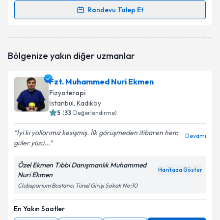
Randevu Talep Et
Randevu Takvimi Talebi
Fzt. Seyfettin Aktaş
için randevu takvimi talebi
Bölgenize yakın diğer uzmanlar
oluşturun. Size bu uzmandan randevu almanız için bir
takvim hazırlandığında e-posta ile bilgilendireceğiz.
Fzt. Muhammed Nuri Ekmen
E-posta Adresiniz
Fizyoterapi
İstanbul
, Kadıköy
5
(
33
Değerlendirme)
İyi ki yollarımız kesişmiş. İlk görüşmeden itibaren hem
Kişisel verilerimin işlenmesine ilişkin
Aydınlatma
Devamı
güler yüzü...
Metni
'ni okudum ve kişisel verilerimin belirtilen
kapsamda işlenmesini kabul ediyorum.
Özel Ekmen Tıbbi Danışmanlık Muhammed
Haritada Göster
Nuri Ekmen
Takvim Talebini Gönder
Clubsporium Bostancı Tünel Girişi Sokak No:10
En Yakın Saatler