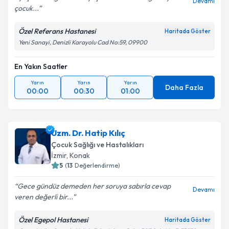
Devamı
çocuk...
Kişisel verilerimin işlenmesine ilişkin
Aydınlatma
Özel Referans Hastanesi
Haritada Göster
Metni
'ni okudum ve kişisel verilerimin belirtilen
Yeni Sanayi, Denizli Karayolu Cad No:59, 09900
kapsamda işlenmesini kabul ediyorum.
En Yakın Saatler
Takvim Talebini Gönder
Yarın
Yarın
Yarın
Daha Fazla
00:00
00:30
01:00
Uzm. Dr. Hatip Kılıç
Çocuk Sağlığı ve Hastalıkları
İzmir
, Konak
5
(
13
Değerlendirme)
Gece gündüz demeden her soruya sabırla cevap
Devamı
veren değerli bir...
Özel Egepol Hastanesi
Haritada Göster