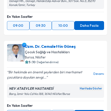
Güneşli Mh., Güneşli, Halide Edip Adıvar Bulv., 507 Sok. No:3, 35270
Konak/İzmir, Turkey
En Yakın Saatler
09:00
09:30
10:00
Daha Fazla
Uzm. Dr. Cemalettin Güneş
Çocuk Sağlığı ve Hastalıkları
Bursa
, Nilüfer
5
(
10
Değerlendirme)
Bir hekimde en önemli şeylerden biri merhamet
Devamı
çocuklara duyulan sevgi...
NEV ATAEVLER HASTANESİ
Haritada Göster
Barış, İzmir Yolu Cd No:188, 16140 Ni̇lüfer/Bursa
En Yakın Saatler