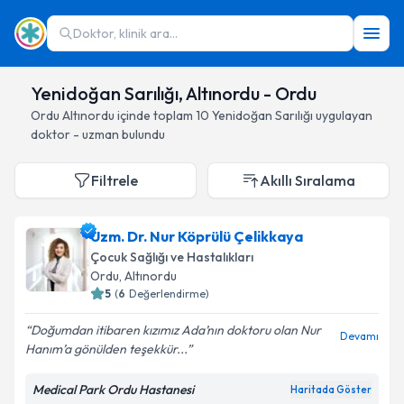
Doktor, klinik ara...
Yenidoğan Sarılığı, Altınordu - Ordu
Ordu
Altınordu
içinde toplam
10
Yenidoğan Sarılığı
uygulayan
doktor - uzman bulundu
Filtrele
Akıllı Sıralama
Uzm. Dr. Nur Köprülü Çelikkaya
Çocuk Sağlığı ve Hastalıkları
Ordu
, Altınordu
5
(
6
Değerlendirme)
Doğumdan itibaren kızımız Ada’nın doktoru olan Nur
Devamı
Hanım’a gönülden teşekkür...
Medical Park Ordu Hastanesi
Haritada Göster