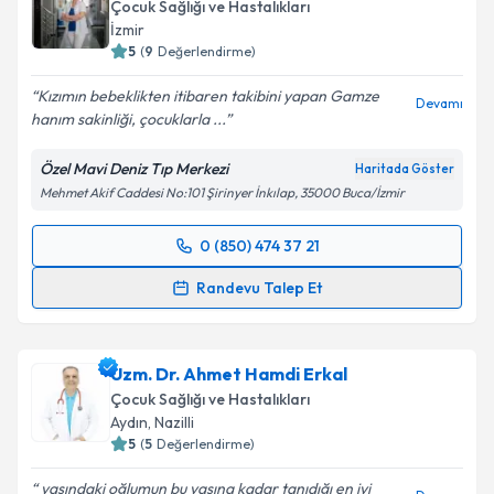
Çocuk Sağlığı ve Hastalıkları
İzmir
5
(
9
Değerlendirme)
Kızımın bebeklikten itibaren takibini yapan Gamze
Devamı
hanım sakinliği, çocuklarla ...
Özel Mavi Deniz Tıp Merkezi
Haritada Göster
Mehmet Akif Caddesi No:101 Şirinyer İnkılap, 35000 Buca/İzmir
0 (850) 474 37 21
Randevu Takvimi Talebi
Randevu Talep Et
Uzm. Dr. Gamze Turgut Bağdaçiçek
için randevu
takvimi talebi oluşturun. Size bu uzmandan randevu
Uzm. Dr. Ahmet Hamdi Erkal
almanız için bir takvim hazırlandığında e-posta ile
bilgilendireceğiz.
Çocuk Sağlığı ve Hastalıkları
Aydın
, Nazilli
E-posta Adresiniz
5
(
5
Değerlendirme)
yaşındaki oğlumun bu yaşına kadar tanıdığı en iyi