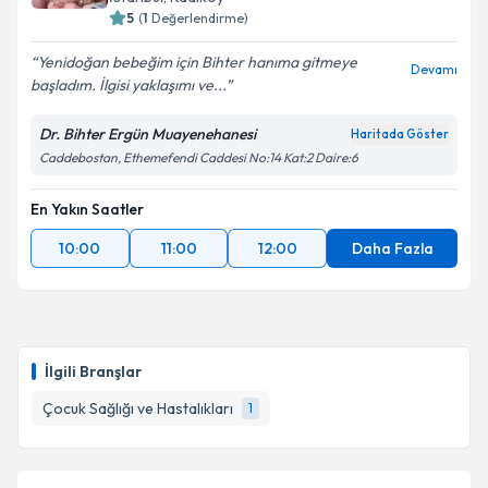
5
(
1
Değerlendirme)
Yenidoğan bebeğim için Bihter hanıma gitmeye
Devamı
başladım. İlgisi yaklaşımı ve...
Dr. Bihter Ergün Muayenehanesi
Haritada Göster
Caddebostan, Ethemefendi Caddesi No:14 Kat:2 Daire:6
En Yakın Saatler
10:00
11:00
12:00
Daha Fazla
İlgili Branşlar
Çocuk Sağlığı ve Hastalıkları
1