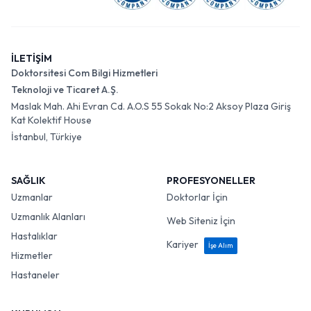
İLETİŞİM
Doktorsitesi Com Bilgi Hizmetleri
Teknoloji ve Ticaret A.Ş.
Maslak Mah. Ahi Evran Cd. A.O.S 55 Sokak No:2 Aksoy Plaza Giriş
Kat Kolektif House
İstanbul, Türkiye
SAĞLIK
PROFESYONELLER
Uzmanlar
Doktorlar İçin
Uzmanlık Alanları
Web Siteniz İçin
Hastalıklar
Kariyer
İşe Alım
Hizmetler
Hastaneler