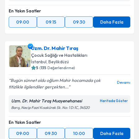
En Yakın Saatler
09:00
09:15
09:30
Daha Fazla
Uzm. Dr. Mahir Tıraş
Çocuk Sağlığı ve Hastalıkları
İstanbul
, Beylikdüzü
5
(
135
Değerlendirme)
Bugün sünnet oldu oğlum Mahir hocamızda çok
Devamı
titizlikle ilgilendiler gerçekten...
Uzm. Dr. Mahir Tıraş Muayenehanesi
Haritada Göster
Barış, Necip Fazıl Kısakürek Sk. No: 1 D:1C, 34520
En Yakın Saatler
09:00
09:30
10:00
Daha Fazla