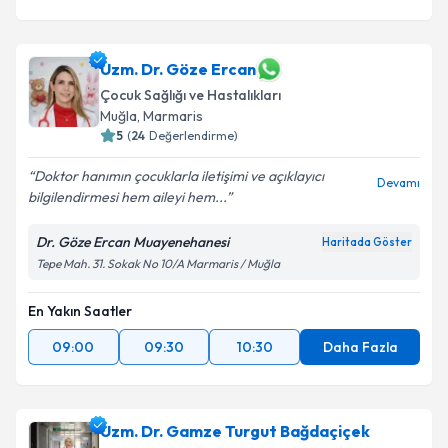
Uzm. Dr. Göze Ercan
Çocuk Sağlığı ve Hastalıkları
Muğla
, Marmaris
5
(
24
Değerlendirme)
Doktor hanımın çocuklarla iletişimi ve açıklayıcı
Devamı
bilgilendirmesi hem aileyi hem...
Dr. Göze Ercan Muayenehanesi
Haritada Göster
Tepe Mah. 31. Sokak No 10/A Marmaris / Muğla
En Yakın Saatler
09:00
09:30
10:30
Daha Fazla
Uzm. Dr. Gamze Turgut Bağdaçiçek