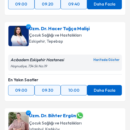
09:00
09:20
09:40
Daha Fazla
Uzm. Dr. Hacer Tuğça Malişi
Çocuk Sağlığı ve Hastalıkları
Eskişehir
, Tepebaşı
Acıbadem Eskişehir Hastanesi
Haritada Göster
Hoşnudiye, 734 Sk No:19
En Yakın Saatler
09:00
09:30
10:00
Daha Fazla
Uzm. Dr. Bihter Ergün
Çocuk Sağlığı ve Hastalıkları
İstanbul
, Kadıköy