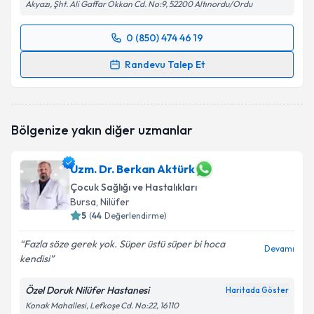
Akyazı, Şht. Ali Gaffar Okkan Cd. No:9, 52200 Altınordu/Ordu
0 (850) 474 46 19
Randevu Takvimi Talebi
Randevu Talep Et
Uzm. Dr. Nur Köprülü Çelikkaya
için randevu
takvimi talebi oluşturun. Size bu uzmandan randevu
almanız için bir takvim hazırlandığında e-posta ile
Bölgenize yakın diğer uzmanlar
bilgilendireceğiz.
E-posta Adresiniz
Uzm. Dr. Berkan Aktürk
Çocuk Sağlığı ve Hastalıkları
Bursa
, Nilüfer
5
(
44
Değerlendirme)
Kişisel verilerimin işlenmesine ilişkin
Aydınlatma
Fazla söze gerek yok. Süper üstü süper bi hoca
Metni
'ni okudum ve kişisel verilerimin belirtilen
Devamı
kendisi
kapsamda işlenmesini kabul ediyorum.
Özel Doruk Nilüfer Hastanesi
Haritada Göster
Takvim Talebini Gönder
Konak Mahallesi, Lefkoşe Cd. No:22, 16110