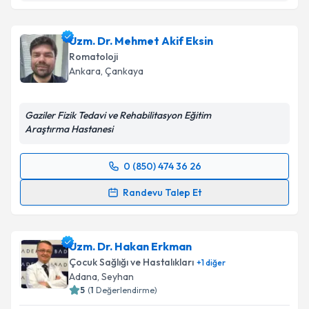
Uzm. Dr. Nur Köprülü Çelikkaya
için randevu
takvimi talebi oluşturun. Size bu uzmandan randevu
Uzm. Dr. Mehmet Akif Eksin
almanız için bir takvim hazırlandığında e-posta ile
bilgilendireceğiz.
Romatoloji
Ankara
,
Çankaya
E-posta Adresiniz
Gaziler Fizik Tedavi ve Rehabilitasyon Eğitim
Araştırma Hastanesi
Kişisel verilerimin işlenmesine ilişkin
Aydınlatma
Metni
'ni okudum ve kişisel verilerimin belirtilen
0 (850) 474 36 26
Randevu Takvimi Talebi
kapsamda işlenmesini kabul ediyorum.
Randevu Talep Et
Uzm. Dr. Mehmet Akif Eksin
için randevu takvimi
Takvim Talebini Gönder
talebi oluşturun. Size bu uzmandan randevu almanız
Uzm. Dr. Hakan Erkman
için bir takvim hazırlandığında e-posta ile
bilgilendireceğiz.
Çocuk Sağlığı ve Hastalıkları
+
1
diğer
Adana
,
Seyhan
E-posta Adresiniz
5
(
1
Değerlendirme)