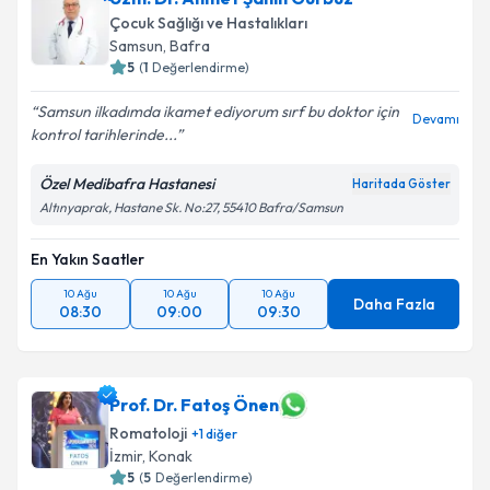
Çocuk Sağlığı ve Hastalıkları
Samsun
,
Bafra
5
(
1
Değerlendirme)
Samsun ilkadımda ikamet ediyorum sırf bu doktor için
Devamı
kontrol tarihlerinde...
Özel Medibafra Hastanesi
Haritada Göster
Altınyaprak, Hastane Sk. No:27, 55410 Bafra/Samsun
En Yakın Saatler
10 Ağu
10 Ağu
10 Ağu
Daha Fazla
08:30
09:00
09:30
Prof. Dr. Fatoş Önen
Romatoloji
+
1
diğer
İzmir
,
Konak
5
(
5
Değerlendirme)