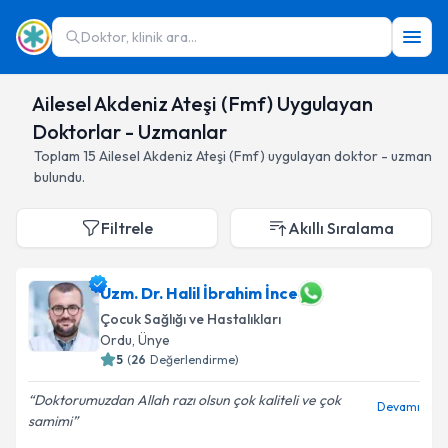
Doktor, klinik ara...
Ailesel Akdeniz Ateşi (Fmf) Uygulayan
Doktorlar - Uzmanlar
Toplam
15
Ailesel Akdeniz Ateşi (Fmf)
uygulayan doktor - uzman
bulundu.
Filtrele
Akıllı Sıralama
Uzm. Dr. Halil İbrahim İnce
Çocuk Sağlığı ve Hastalıkları
Ordu
,
Ünye
5
(
26
Değerlendirme)
Doktorumuzdan Allah razı olsun çok kaliteli ve çok
Devamı
samimi