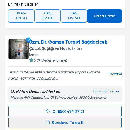
En Yakın Saatler
10 Ağu
10 Ağu
10 Ağu
Daha Fazla
08:30
09:00
09:30
Uzm. Dr. Gamze Turgut Bağdaçiçek
Çocuk Sağlığı ve Hastalıkları
İzmir
5
(
9
Değerlendirme)
Kızımın bebeklikten itibaren takibini yapan Gamze
Devamı
hanım sakinliği, çocuklarla ...
Özel Mavi Deniz Tıp Merkezi
Haritada Göster
Mehmet Akif Caddesi No:101 Şirinyer İnkılap, 35000 Buca/İzmir
0 (850) 474 37 21
Randevu Takvimi Talebi
Randevu Talep Et