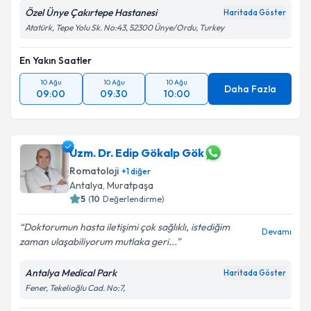
Özel Ünye Çakırtepe Hastanesi
Haritada Göster
Atatürk, Tepe Yolu Sk. No:43, 52300 Ünye/Ordu, Turkey
En Yakın Saatler
10 Ağu
10 Ağu
10 Ağu
Daha Fazla
09:00
09:30
10:00
Uzm. Dr. Edip Gökalp Gök
Romatoloji
+
1
diğer
Antalya
,
Muratpaşa
5
(
10
Değerlendirme)
Doktorumun hasta iletişimi çok sağlıklı, istediğim
Devamı
zaman ulaşabiliyorum mutlaka geri...
Antalya Medical Park
Haritada Göster
Fener, Tekelioğlu Cad. No:7,