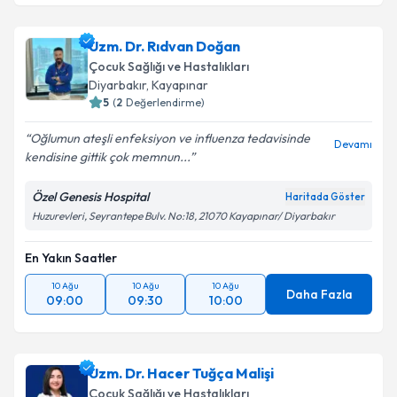
Uzm. Dr. Gamze Turgut Bağdaçiçek
için randevu
takvimi talebi oluşturun. Size bu uzmandan randevu
Uzm. Dr. Rıdvan Doğan
almanız için bir takvim hazırlandığında e-posta ile
bilgilendireceğiz.
Çocuk Sağlığı ve Hastalıkları
Diyarbakır
,
Kayapınar
E-posta Adresiniz
5
(
2
Değerlendirme)
Oğlumun ateşli enfeksiyon ve influenza tedavisinde
Devamı
kendisine gittik çok memnun...
Kişisel verilerimin işlenmesine ilişkin
Aydınlatma
Özel Genesis Hospital
Haritada Göster
Metni
'ni okudum ve kişisel verilerimin belirtilen
Huzurevleri, Seyrantepe Bulv. No:18, 21070 Kayapınar/ Diyarbakır
kapsamda işlenmesini kabul ediyorum.
En Yakın Saatler
Takvim Talebini Gönder
10 Ağu
10 Ağu
10 Ağu
Daha Fazla
09:00
09:30
10:00
Uzm. Dr. Hacer Tuğça Malişi
Çocuk Sağlığı ve Hastalıkları