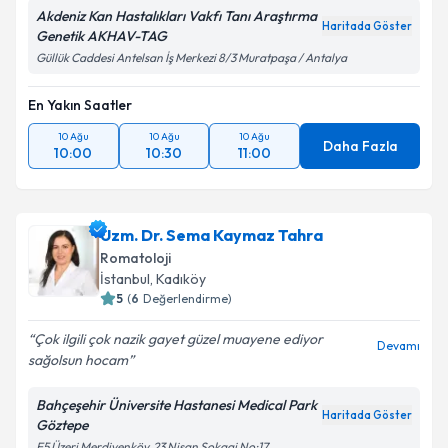
Akdeniz Kan Hastalıkları Vakfı Tanı Araştırma
Haritada Göster
Genetik AKHAV-TAG
Güllük Caddesi Antelsan İş Merkezi 8/3 Muratpaşa / Antalya
En Yakın Saatler
10 Ağu
10 Ağu
10 Ağu
Daha Fazla
10:00
10:30
11:00
Uzm. Dr. Sema Kaymaz Tahra
Romatoloji
İstanbul
,
Kadıköy
5
(
6
Değerlendirme)
Çok ilgili çok nazik gayet güzel muayene ediyor
Devamı
sağolsun hocam
Bahçeşehir Üniversite Hastanesi Medical Park
Haritada Göster
Göztepe
E5 Üzeri Merdivenköy, 23 Nisan Sokagi No:17