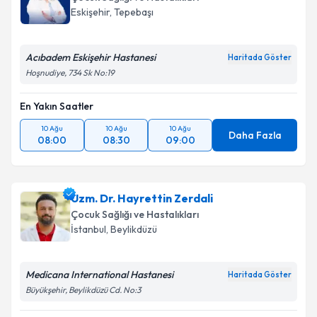
Eskişehir
,
Tepebaşı
Acıbadem Eskişehir Hastanesi
Haritada Göster
Hoşnudiye, 734 Sk No:19
En Yakın Saatler
10 Ağu
10 Ağu
10 Ağu
Daha Fazla
08:00
08:30
09:00
Uzm. Dr. Hayrettin Zerdali
Çocuk Sağlığı ve Hastalıkları
İstanbul
,
Beylikdüzü
Medicana International Hastanesi
Haritada Göster
Büyükşehir, Beylikdüzü Cd. No:3