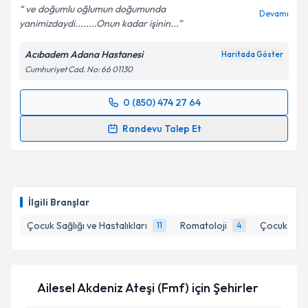
ve doğumlu oğlumun doğumunda
Devamı
yanimizdaydi........Onun kadar işinin...
Kişisel verilerimin işlenmesine ilişkin
Aydınlatma
Acıbadem Adana Hastanesi
Haritada Göster
Metni
'ni okudum ve kişisel verilerimin belirtilen
Cumhuriyet Cad. No: 66 01130
kapsamda işlenmesini kabul ediyorum.
0 (850) 474 27 64
Randevu Takvimi Talebi
Takvim Talebini Gönder
Randevu Talep Et
Uzm. Dr. Hakan Erkman
için randevu takvimi talebi
oluşturun. Size bu uzmandan randevu almanız için bir
takvim hazırlandığında e-posta ile bilgilendireceğiz.
İlgili Branşlar
E-posta Adresiniz
Çocuk Sağlığı ve Hastalıkları
Romatoloji
Çocuk Hema
11
4
Kişisel verilerimin işlenmesine ilişkin
Aydınlatma
Ailesel Akdeniz Ateşi (Fmf)
için Şehirler
Metni
'ni okudum ve kişisel verilerimin belirtilen
kapsamda işlenmesini kabul ediyorum.