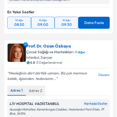
En Yakın Saatler
10 Ağu
10 Ağu
10 Ağu
Daha Fazla
08:30
09:00
09:30
Prof. Dr. Ozan Özkaya
Çocuk Sağlığı ve Hastalıkları
+
1
diğer
İstanbul
,
Sarıyer
4.8
(
1
Değerlendirme)
Mesleğinin dört dörtlük uzmanı. Biz çok memnun
Devamı
kaldık, ilgisinden, tedavisinin...
Adres
1
Adres
2
LİV HOSPITAL VADİSTANBUL
Haritada Göster
Ayazağa Mahallesi, Kemerburgaz Caddesi, Vadistanbul Park Etabı, 7F
Blok, 34396