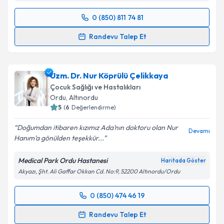
0 (850) 811 74 81
Randevu Takvimi Talebi
Randevu Talep Et
Prof. Dr. Ozan Özkaya
için randevu takvimi talebi
oluşturun. Size bu uzmandan randevu almanız için bir
Uzm. Dr. Nur Köprülü Çelikkaya
takvim hazırlandığında e-posta ile bilgilendireceğiz.
Çocuk Sağlığı ve Hastalıkları
E-posta Adresiniz
Ordu
,
Altınordu
5
(
6
Değerlendirme)
Doğumdan itibaren kızımız Ada’nın doktoru olan Nur
Devamı
Hanım’a gönülden teşekkür...
Kişisel verilerimin işlenmesine ilişkin
Aydınlatma
Metni
'ni okudum ve kişisel verilerimin belirtilen
Medical Park Ordu Hastanesi
Haritada Göster
kapsamda işlenmesini kabul ediyorum.
Akyazı, Şht. Ali Gaffar Okkan Cd. No:9, 52200 Altınordu/Ordu
Takvim Talebini Gönder
0 (850) 474 46 19
Randevu Takvimi Talebi
Randevu Talep Et