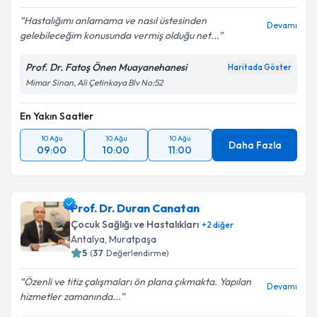
Hastalığımı anlamama ve nasıl üstesinden
Devamı
gelebileceğim konusunda vermiş olduğu net...
Prof. Dr. Fatoş Önen Muayanehanesi
Haritada Göster
Mimar Sinan, Ali Çetinkaya Blv No:52
En Yakın Saatler
10 Ağu
10 Ağu
10 Ağu
Daha Fazla
09:00
10:00
11:00
Prof. Dr. Duran Canatan
Çocuk Sağlığı ve Hastalıkları
+
2
diğer
Antalya
,
Muratpaşa
5
(
37
Değerlendirme)
Özenli ve titiz çalışmaları ön plana çıkmakta. Yapılan
Devamı
hizmetler zamanında...