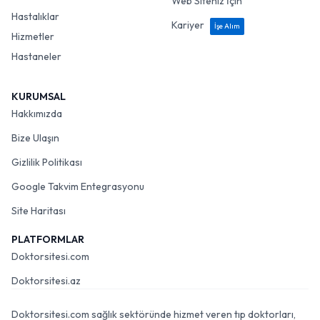
Web Siteniz İçin
Hastalıklar
Kariyer
İşe Alım
Hizmetler
Hastaneler
KURUMSAL
Hakkımızda
Bize Ulaşın
Gizlilik Politikası
Google Takvim Entegrasyonu
Site Haritası
PLATFORMLAR
Doktorsitesi.com
Doktorsitesi.az
Doktorsitesi.com sağlık sektöründe hizmet veren tıp doktorları,