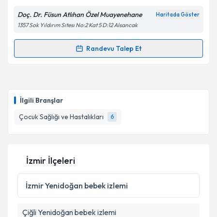
Kişisel verilerimin işlenmesine ilişkin
Aydınlatma
Doç. Dr. Füsun Atlıhan Özel Muayenehane
Haritada Göster
Metni
'ni okudum ve kişisel verilerimin belirtilen
1357 Sok Yıldırım Sıtesı No:2 Kat 5 D:12 Alsancak
kapsamda işlenmesini kabul ediyorum.
Randevu Talep Et
Randevu Takvimi Talebi
Takvim Talebini Gönder
Doç. Dr. Füsun Atlıhan
için randevu takvimi talebi
oluşturun. Size bu uzmandan randevu almanız için bir
İlgili Branşlar
takvim hazırlandığında e-posta ile bilgilendireceğiz.
Çocuk Sağlığı ve Hastalıkları
6
E-posta Adresiniz
İzmir İlçeleri
Kişisel verilerimin işlenmesine ilişkin
Aydınlatma
Metni
'ni okudum ve kişisel verilerimin belirtilen
İzmir
Yenidoğan bebek izlemi
kapsamda işlenmesini kabul ediyorum.
Çiğli
Yenidoğan bebek izlemi