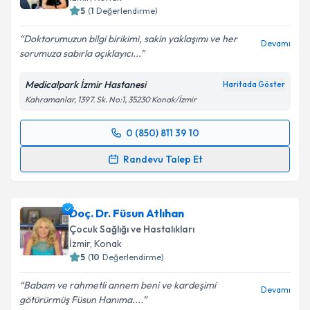
5
(
1
Değerlendirme)
Doktorumuzun bilgi birikimi, sakin yaklaşımı ve her
Devamı
sorumuza sabırla açıklayıcı...
Medicalpark İzmir Hastanesi
Haritada Göster
Kahramanlar, 1397. Sk. No:1, 35230 Konak/İzmir
0 (850) 811 39 10
Randevu Takvimi Talebi
Randevu Talep Et
Uzm. Dr. Mevlüt Özkan Tokay
için randevu takvimi
talebi oluşturun. Size bu uzmandan randevu almanız
Doç. Dr. Füsun Atlıhan
için bir takvim hazırlandığında e-posta ile
bilgilendireceğiz.
Çocuk Sağlığı ve Hastalıkları
İzmir
, Konak
E-posta Adresiniz
5
(
10
Değerlendirme)
Babam ve rahmetli annem beni ve kardeşimi
Devamı
götürürmüş Füsun Hanıma....