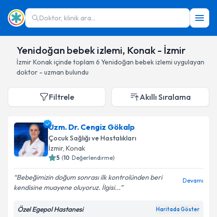
Doktor, klinik ara...
Yenidoğan bebek izlemi, Konak - İzmir
İzmir
Konak
içinde toplam
6
Yenidoğan bebek izlemi
uygulayan
doktor - uzman bulundu
Filtrele
Akıllı Sıralama
Uzm. Dr. Cengiz Gökalp
Çocuk Sağlığı ve Hastalıkları
İzmir
, Konak
5
(
10
Değerlendirme)
Bebeğimizin doğum sonrası ilk kontrolünden beri
Devamı
kendisine muayene oluyoruz. İlgisi...
Özel Egepol Hastanesi
Haritada Göster