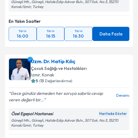
Güneşli Mh., Güneşli, Halide Edip Adıvar Bulv., 507 Sok. No:3, 35270
Konak/İzmir, Turkey
En Yakın Saatler
Yarın
Yarın
Yarın
Daha Fazla
16:00
16:15
16:30
Uzm. Dr. Hatip Kılıç
Çocuk Sağlığı ve Hastalıkları
İzmir
, Konak
5
(
13
Değerlendirme)
Gece gündüz demeden her soruya sabırla cevap
Devamı
veren değerli bir...
Özel Egepol Hastanesi
Haritada Göster
Güneşli Mh., Güneşli, Halide Edip Adıvar Bulv., 507 Sok. No:3, 35270
Konak/İzmir, Turkey