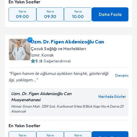
En Yakın Saatler
Yarın
Yarın
Yarın
Daha Fazla
09:00
09:30
10:00
Uzm. Dr. Figen Akdenizoğlu Can
Çocuk Sağlığı ve Hastalıkları
İzmir
, Konak
5
(
8
Değerlendirme)
Figen hanım ile oğlumuz aylıkken tanıştık, gösterdiği
Devamı
ilgi, yaklaşım...
Uzm. Dr. Figen Akdenizoğlu Can
Haritada Göster
Muayenehanesi
Mimar Sinan Mah. 1359 Sok. Kızılkanat Sitesi B Blok Kapı No:4 Daire:23
Alsancak
En Yakın Saatler
Yarın
Yarın
Yarın