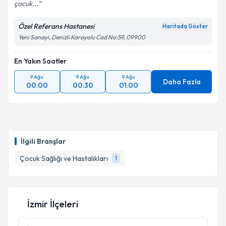
çocuk...
Özel Referans Hastanesi
Haritada Göster
Kişisel verilerimin işlenmesine ilişkin
Aydınlatma
Yeni Sanayi, Denizli Karayolu Cad No:59, 09900
Metni
'ni okudum ve kişisel verilerimin belirtilen
kapsamda işlenmesini kabul ediyorum.
En Yakın Saatler
9 Ağu
9 Ağu
9 Ağu
Takvim Talebini Gönder
Daha Fazla
00:00
00:30
01:00
İlgili Branşlar
Çocuk Sağlığı ve Hastalıkları
1
İzmir İlçeleri