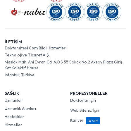
İLETİŞİM
Doktorsitesi Com Bilgi Hizmetleri
Teknoloji ve Ticaret A.Ş.
Maslak Mah. Ahi Evran Cd. A.O.S 55 Sokak No:2 Aksoy Plaza Giriş
Kat Kolektif House
İstanbul, Türkiye
SAĞLIK
PROFESYONELLER
Uzmanlar
Doktorlar İçin
Uzmanlık Alanları
Web Siteniz İçin
Hastalıklar
Kariyer
İşe Alım
Hizmetler