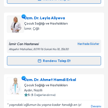
Uzm. Dr. Mevlüt Özkan Tokay
için randevu takvimi
talebi oluşturun. Size bu uzmandan randevu almanız
Uzm. Dr. Leyla Aliyeva
için bir takvim hazırlandığında e-posta ile
bilgilendireceğiz.
Çocuk Sağlığı ve Hastalıkları
İzmir
, Çiğli
E-posta Adresiniz
İzmir Can Hastanesi
Haritada Göster
Ataşehir Mahallesi, 8019/16 Sokak No:18, 35630
Kişisel verilerimin işlenmesine ilişkin
Aydınlatma
Randevu Talep Et
Metni
'ni okudum ve kişisel verilerimin belirtilen
Randevu Takvimi Talebi
kapsamda işlenmesini kabul ediyorum.
Uzm. Dr. Leyla Aliyeva
için randevu takvimi talebi
Uzm. Dr. Ahmet Hamdi Erkal
Takvim Talebini Gönder
oluşturun. Size bu uzmandan randevu almanız için bir
Çocuk Sağlığı ve Hastalıkları
takvim hazırlandığında e-posta ile bilgilendireceğiz.
Aydın
, Nazilli
5
(
5
Değerlendirme)
E-posta Adresiniz
yaşındaki oğlumun bu yaşına kadar tanıdığı en iyi
Devamı