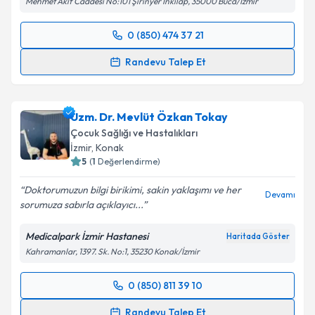
Mehmet Akif Caddesi No:101 Şirinyer İnkılap, 35000 Buca/İzmir
0 (850) 474 37 21
Randevu Takvimi Talebi
Randevu Talep Et
Uzm. Dr. Gamze Turgut Bağdaçiçek
için randevu
takvimi talebi oluşturun. Size bu uzmandan randevu
Uzm. Dr. Mevlüt Özkan Tokay
almanız için bir takvim hazırlandığında e-posta ile
bilgilendireceğiz.
Çocuk Sağlığı ve Hastalıkları
İzmir
, Konak
E-posta Adresiniz
5
(
1
Değerlendirme)
Doktorumuzun bilgi birikimi, sakin yaklaşımı ve her
Devamı
sorumuza sabırla açıklayıcı...
Kişisel verilerimin işlenmesine ilişkin
Aydınlatma
Medicalpark İzmir Hastanesi
Haritada Göster
Metni
'ni okudum ve kişisel verilerimin belirtilen
Kahramanlar, 1397. Sk. No:1, 35230 Konak/İzmir
kapsamda işlenmesini kabul ediyorum.
0 (850) 811 39 10
Randevu Takvimi Talebi
Takvim Talebini Gönder
Randevu Talep Et