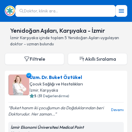
Doktor, klinik ara...
Yenidoğan Aşıları, Karşıyaka - İzmir
İzmir
Karşıyaka
içinde toplam
5
Yenidoğan Aşıları
uygulayan
doktor - uzman bulundu
Filtrele
Akıllı Sıralama
Uzm. Dr. Buket Öztükel
Çocuk Sağlığı ve Hastalıkları
İzmir
, Karşıyaka
5
(
31
Değerlendirme)
Buket hanım iki çocuğumun da Doğduklarından beri
Devamı
Doktorudur. Her zaman...
İzmir Ekonomi Üniversitesi Medical Point