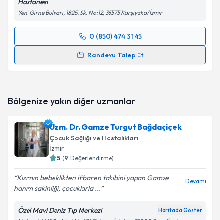
Hastanesi
Yeni Girne Bulvarı, 1825. Sk. No:12, 35575 Karşıyaka/İzmir
0 (850) 474 31 45
Randevu Takvimi Talebi
Randevu Talep Et
Uzm. Dr. Buket Öztükel
için randevu takvimi talebi
oluşturun. Size bu uzmandan randevu almanız için bir
takvim hazırlandığında e-posta ile bilgilendireceğiz.
Bölgenize yakın diğer uzmanlar
E-posta Adresiniz
Uzm. Dr. Gamze Turgut Bağdaçiçek
Çocuk Sağlığı ve Hastalıkları
İzmir
5
(
9
Değerlendirme)
Kişisel verilerimin işlenmesine ilişkin
Aydınlatma
Metni
'ni okudum ve kişisel verilerimin belirtilen
Kızımın bebeklikten itibaren takibini yapan Gamze
kapsamda işlenmesini kabul ediyorum.
Devamı
hanım sakinliği, çocuklarla ...
Özel Mavi Deniz Tıp Merkezi
Takvim Talebini Gönder
Haritada Göster