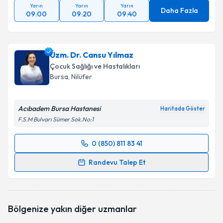
Yarın
Yarın
Yarın
Daha Fazla
09:00
09:20
09:40
Uzm. Dr. Cansu Yılmaz
Çocuk Sağlığı ve Hastalıkları
Bursa
, Nilüfer
Acıbadem Bursa Hastanesi
Haritada Göster
F.S.M Bulvarı Sümer Sok.No:1
0 (850) 811 83 41
Randevu Takvimi Talebi
Randevu Talep Et
Uzm. Dr. Cansu Yılmaz
için randevu takvimi talebi
oluşturun. Size bu uzmandan randevu almanız için bir
takvim hazırlandığında e-posta ile bilgilendireceğiz.
Bölgenize yakın diğer uzmanlar
E-posta Adresiniz