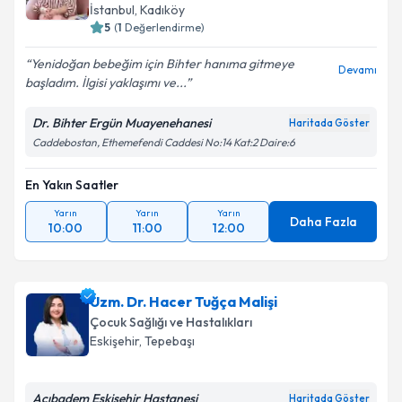
İstanbul
, Kadıköy
5
(
1
Değerlendirme)
Yenidoğan bebeğim için Bihter hanıma gitmeye
Devamı
başladım. İlgisi yaklaşımı ve...
Dr. Bihter Ergün Muayenehanesi
Haritada Göster
Caddebostan, Ethemefendi Caddesi No:14 Kat:2 Daire:6
En Yakın Saatler
Yarın
Yarın
Yarın
Daha Fazla
10:00
11:00
12:00
Uzm. Dr. Hacer Tuğça Malişi
Çocuk Sağlığı ve Hastalıkları
Eskişehir
, Tepebaşı
Acıbadem Eskişehir Hastanesi
Haritada Göster