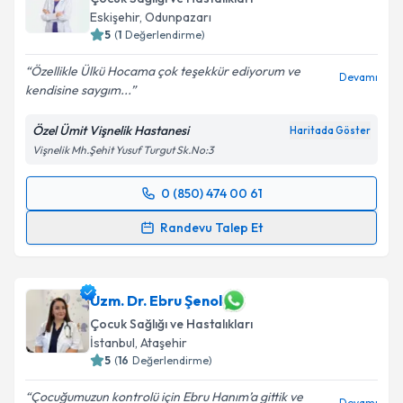
Eskişehir
, Odunpazarı
5
(
1
Değerlendirme)
Özellikle Ülkü Hocama çok teşekkür ediyorum ve
Devamı
kendisine saygım...
Özel Ümit Vişnelik Hastanesi
Haritada Göster
Vişnelik Mh.Şehit Yusuf Turgut Sk.No:3
0 (850) 474 00 61
Randevu Takvimi Talebi
Randevu Talep Et
Uzm. Dr. Ülkü Korkmaz
için randevu takvimi talebi
oluşturun. Size bu uzmandan randevu almanız için bir
takvim hazırlandığında e-posta ile bilgilendireceğiz.
Uzm. Dr. Ebru Şenol
Çocuk Sağlığı ve Hastalıkları
E-posta Adresiniz
İstanbul
, Ataşehir
5
(
16
Değerlendirme)
Çocuğumuzun kontrolü için Ebru Hanım’a gittik ve
Devamı