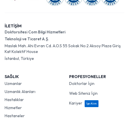
İLETİŞİM
Doktorsitesi Com Bilgi Hizmetleri
Teknoloji ve Ticaret A.Ş.
Maslak Mah. Ahi Evran Cd. A.O.S 55 Sokak No:2 Aksoy Plaza Giriş
Kat Kolektif House
İstanbul, Türkiye
SAĞLIK
PROFESYONELLER
Uzmanlar
Doktorlar İçin
Uzmanlık Alanları
Web Siteniz İçin
Hastalıklar
Kariyer
İşe Alım
Hizmetler
Hastaneler