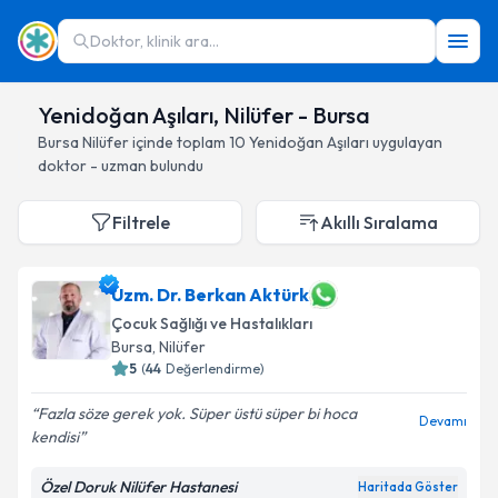
Doktor, klinik ara...
Yenidoğan Aşıları, Nilüfer - Bursa
Bursa
Nilüfer
içinde toplam
10
Yenidoğan Aşıları
uygulayan
doktor - uzman bulundu
Filtrele
Akıllı Sıralama
Uzm. Dr. Berkan Aktürk
Çocuk Sağlığı ve Hastalıkları
Bursa
, Nilüfer
5
(
44
Değerlendirme)
Fazla söze gerek yok. Süper üstü süper bi hoca
Devamı
kendisi
Özel Doruk Nilüfer Hastanesi
Haritada Göster