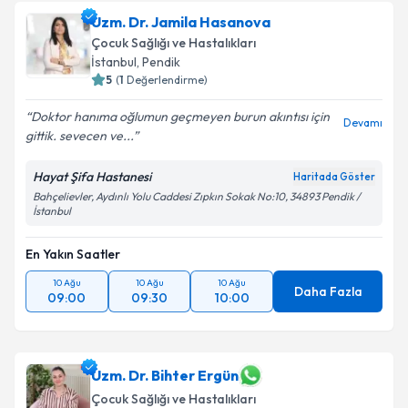
Uzm. Dr. Jamila Hasanova
Çocuk Sağlığı ve Hastalıkları
İstanbul
, Pendik
5
(
1
Değerlendirme)
Kişisel verilerimin işlenmesine ilişkin
Aydınlatma
Metni
'ni okudum ve kişisel verilerimin belirtilen
Doktor hanıma oğlumun geçmeyen burun akıntısı için
kapsamda işlenmesini kabul ediyorum.
Devamı
gittik. sevecen ve...
Hayat Şifa Hastanesi
Takvim Talebini Gönder
Haritada Göster
Bahçelievler, Aydınlı Yolu Caddesi Zıpkın Sokak No:10, 34893 Pendik /
İstanbul
En Yakın Saatler
10 Ağu
10 Ağu
10 Ağu
Daha Fazla
09:00
09:30
10:00
Uzm. Dr. Bihter Ergün
Çocuk Sağlığı ve Hastalıkları