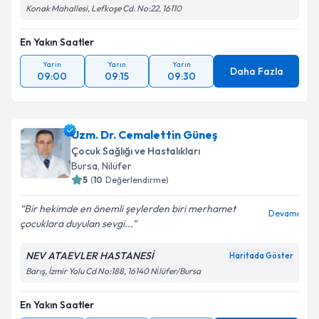
Konak Mahallesi, Lefkoşe Cd. No:22, 16110
En Yakın Saatler
Yarın
Yarın
Yarın
Daha Fazla
09:00
09:15
09:30
Uzm. Dr. Cemalettin Güneş
Çocuk Sağlığı ve Hastalıkları
Bursa
, Nilüfer
5
(
10
Değerlendirme)
Bir hekimde en önemli şeylerden biri merhamet
Devamı
çocuklara duyulan sevgi...
NEV ATAEVLER HASTANESİ
Haritada Göster
Barış, İzmir Yolu Cd No:188, 16140 Ni̇lüfer/Bursa
En Yakın Saatler