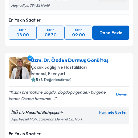
Hoşnudiye, 734 Sk No:19
En Yakın Saatler
Yarın
Yarın
Yarın
Daha Fazla
08:00
08:30
09:00
Uzm. Dr. Özden Durmuş Gönültaş
Çocuk Sağlığı ve Hastalıkları
İstanbul
, Esenyurt
5
(
8
Değerlendirme)
Kızım prematüre doğdu, doğduğu günden bu güne
Devamı
kadar Özden hocamın...
İSÜ Liv Hospital Bahçeşehir
Haritada Göster
Aşık Veysel Mah, Süleyman Demirel Cd. No:1
En Yakın Saatler