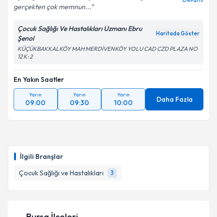
gerçekten çok memnun...
Kişisel verilerimin işlenmesine ilişkin
Aydınlatma
Metni
'ni okudum ve kişisel verilerimin belirtilen
Çocuk Sağlığı Ve Hastalıkları Uzmanı Ebru
kapsamda işlenmesini kabul ediyorum.
Haritada Göster
Şenol
KÜÇÜKBAKKALKÖY MAH MERDİVENKÖY YOLU CAD CZD PLAZA NO
12 K: 2
Takvim Talebini Gönder
En Yakın Saatler
Yarın
Yarın
Yarın
Daha Fazla
09:00
09:30
10:00
İlgili Branşlar
Çocuk Sağlığı ve Hastalıkları
3
Bursa İlçeleri