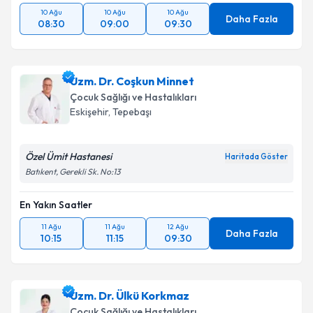
10 Ağu
10 Ağu
10 Ağu
Daha Fazla
08:30
09:00
09:30
Uzm. Dr. Coşkun Minnet
Çocuk Sağlığı ve Hastalıkları
Eskişehir
, Tepebaşı
Özel Ümit Hastanesi
Haritada Göster
Batıkent, Gerekli Sk. No:13
En Yakın Saatler
11 Ağu
11 Ağu
12 Ağu
Daha Fazla
10:15
11:15
09:30
Uzm. Dr. Ülkü Korkmaz
Çocuk Sağlığı ve Hastalıkları