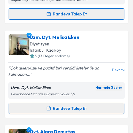
kapsamda işlenmesini kabul ediyorum.
Randevu Talep Et
Randevu Takvimi Talebi
Takvim Talebini Gönder
Dyt. Derya Binici
için randevu takvimi talebi
Uzm. Dyt. Melisa Eken
oluşturun. Size bu uzmandan randevu almanız için bir
Diyetisyen
takvim hazırlandığında e-posta ile bilgilendireceğiz.
İstanbul
, Kadıköy
5
(
13
Değerlendirme)
E-posta Adresiniz
Çok güleryüzlü ve pozitif biri verdiği listeler ile ac
Devamı
kalmadan...
Uzm. Dyt. Melisa Eken
Haritada Göster
Kişisel verilerimin işlenmesine ilişkin
Aydınlatma
Fenerbahçe Mahallesi Erguvan Sokak 5/1
Metni
'ni okudum ve kişisel verilerimin belirtilen
kapsamda işlenmesini kabul ediyorum.
Randevu Talep Et
Randevu Takvimi Talebi
Takvim Talebini Gönder
Uzm. Dyt. Melisa Eken
için randevu takvimi talebi
Dyt. Alara Demirtaş