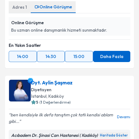
Online Görüşme
Adres
1
Online Görüşme
Bu uzman online danışmanlık hizmeti sunmaktadır.
En Yakın Saatler
14:00
14:30
15:00
Daha Fazla
Dyt. Aylin Şaşmaz
Diyetisyen
İstanbul
, Kadıköy
5
(
1
Değerlendirme)
ben kendisiyle ilk defa tanıştım çok tatlı kendisi ablam
Devamı
gibi...
Acıbadem Dr. Şinasi Can Hastanesi ( Kadıköy)
Haritada Göster