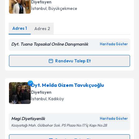
Diyetisyen
takvim hazırlandığında e-posta ile bilgilendireceğiz.
İstanbul
, Büyükçekmece
E-posta Adresiniz
Adres
1
Adres
2
Dyt. Tuana Topsakal Online Danışmanlık
Haritada Göster
Kişisel verilerimin işlenmesine ilişkin
Aydınlatma
Metni
'ni okudum ve kişisel verilerimin belirtilen
Randevu Talep Et
kapsamda işlenmesini kabul ediyorum.
Randevu Takvimi Talebi
Takvim Talebini Gönder
Dyt. Tuana Topsakal
için randevu takvimi talebi
Dyt. Melda Gizem Tavukçuoğlu
oluşturun. Size bu uzmandan randevu almanız için bir
Diyetisyen
takvim hazırlandığında e-posta ile bilgilendireceğiz.
İstanbul
, Kadıköy
E-posta Adresiniz
Megi Diyetisyenlik
Haritada Göster
Kozyatağı Mah. Gülbahar Sok. PS Plaza No:17 İç Kapı No:28