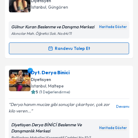
Diyetisyen
takvim hazırlandığında e-posta ile bilgilendireceğiz.
İstanbul
, Güngören
E-posta Adresiniz
Gülnur Kuran Beslenme ve Danışma Merkezi
Haritada Göster
Akıncılar Mah. Öğretici Sok. No:64/11
Kişisel verilerimin işlenmesine ilişkin
Aydınlatma
Randevu Talep Et
Randevu Takvimi Talebi
Metni
'ni okudum ve kişisel verilerimin belirtilen
kapsamda işlenmesini kabul ediyorum.
Dyt. Gülnur Kuran
için randevu takvimi talebi
Dyt. Derya Binici
oluşturun. Size bu uzmandan randevu almanız için bir
Takvim Talebini Gönder
Diyetisyen
takvim hazırlandığında e-posta ile bilgilendireceğiz.
İstanbul
, Maltepe
5
(
1
Değerlendirme)
E-posta Adresiniz
Derya hanım mucize gibi sonuçlar çıkartıyor, çok zor
Devamı
kilo veren...
Diyetisyen Derya BİNİCİ Beslenme Ve
Kişisel verilerimin işlenmesine ilişkin
Aydınlatma
Haritada Göster
Danışmanlık Merkezi
Metni
'ni okudum ve kişisel verilerimin belirtilen
Bağlarbaşı Mahallesi Kooperatif Caddesi No:10/1