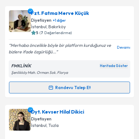
kapsamda işlenmesini kabul ediyorum.
Dyt. Şeyma Tekinkaş
için randevu takvimi talebi
Fzt. Fatma Merve Küçük
oluşturun. Size bu uzmandan randevu almanız için bir
Diyetisyen
+
1
diğer
takvim hazırlandığında e-posta ile bilgilendireceğiz.
Takvim Talebini Gönder
İstanbul
, Bakırköy
5
(
7
Değerlendirme)
E-posta Adresiniz
Merhaba öncelikle böyle bir platform kurduğunuz ve
Devamı
bizlere ifade özgürlüğü...
FMKLİNİK
Haritada Göster
Kişisel verilerimin işlenmesine ilişkin
Aydınlatma
Şenlikköy Mah. Orman Sok. Florya
Metni
'ni okudum ve kişisel verilerimin belirtilen
kapsamda işlenmesini kabul ediyorum.
Randevu Talep Et
Randevu Takvimi Talebi
Takvim Talebini Gönder
Fzt. Fatma Merve Küçük
için randevu takvimi talebi
Dyt. Kevser Hilal Dikici
oluşturun. Size bu uzmandan randevu almanız için bir
Diyetisyen
takvim hazırlandığında e-posta ile bilgilendireceğiz.
İstanbul
, Tuzla
E-posta Adresiniz