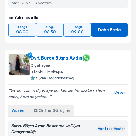
Tekin Sk. No:8, Acıbadem
En Yakın Saatler
10 Ağu
10 Ağu
10 Ağu
Daha Fazla
08:00
08:30
09:00
Dyt. Burcu Büşra Aydın
Diyetisyen
İstanbul
, Maltepe
5
(
244
Değerlendirme)
Benim canım diyetisyenim kendisi harika biri. Hem
Devamı
sabrı, hem neşesine...
Adres
1
Online Görüşme
Burcu Büşra Aydın Beslenme ve Diyet
Haritada Göster
Danışmanlığı