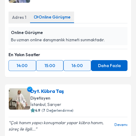
Online Görüşme
Adres
1
Kişisel verilerimin işlenmesine ilişkin
Aydınlatma
Online Görüşme
Metni
'ni okudum ve kişisel verilerimin belirtilen
kapsamda işlenmesini kabul ediyorum.
Bu uzman online danışmanlık hizmeti sunmaktadır.
En Yakın Saatler
Takvim Talebini Gönder
14:00
15:00
16:00
Daha Fazla
Dyt. Kübra Taş
Diyetisyen
İstanbul
, Sarıyer
4.9
(
7
Değerlendirme)
Çok hanım yapıcı konuşmalar yapar kübra hanım,
Devamı
süreç ile ilgili...