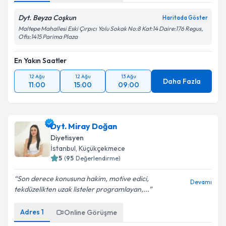
Dyt. Beyza Coşkun
Haritada Göster
Maltepe Mahallesi Eski Çırpıcı Yolu Sokak No:8 Kat:14 Daire:176 Regus,
Ofis:1415 Parima Plaza
En Yakın Saatler
12 Ağu
12 Ağu
13 Ağu
Daha Fazla
11:00
15:00
09:00
Dyt. Miray Doğan
Diyetisyen
İstanbul
, Küçükçekmece
5
(
95
Değerlendirme)
Son derece konusuna hakim, motive edici,
Devamı
tekdüzelikten uzak listeler programlayan,...
Adres
1
Online Görüşme