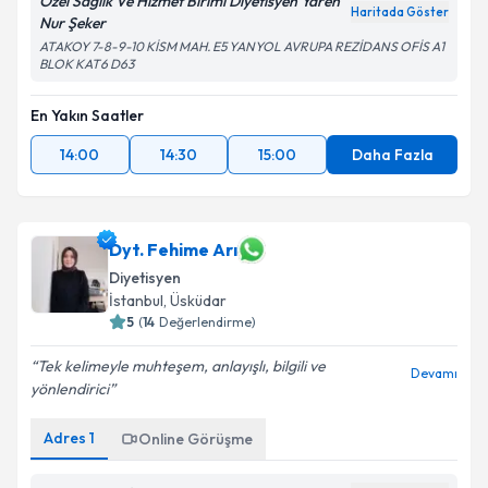
Özel Sağlık Ve Hizmet Birimi Diyetisyen Yaren
Haritada Göster
Nur Şeker
ATAKOY 7-8-9-10 KİSM MAH. E5 YANYOL AVRUPA REZİDANS OFİS A1
BLOK KAT6 D63
En Yakın Saatler
14:00
14:30
15:00
Daha Fazla
Dyt. Fehime Arı
Diyetisyen
İstanbul
, Üsküdar
5
(
14
Değerlendirme)
Tek kelimeyle muhteşem, anlayışlı, bilgili ve
Devamı
yönlendirici
Adres
1
Online Görüşme