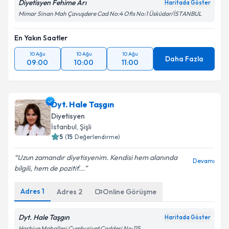
Diyetisyen Fehime Arı
Haritada Göster
Mimar Sinan Mah Çavuşdere Cad No:4 Ofis No:1 Üsküdar/İSTANBUL
En Yakın Saatler
10 Ağu
10 Ağu
10 Ağu
Daha Fazla
09:00
10:00
11:00
Dyt. Hale Taşgın
Diyetisyen
İstanbul
, Şişli
5
(
15
Değerlendirme)
Uzun zamandır diyetisyenim. Kendisi hem alanında
Devamı
bilgili, hem de pozitif...
Adres
1
Adres
2
Online Görüşme
Dyt. Hale Taşgın
Haritada Göster
Harbiye Mahallesi Cumhuriyet Caddesi No:115