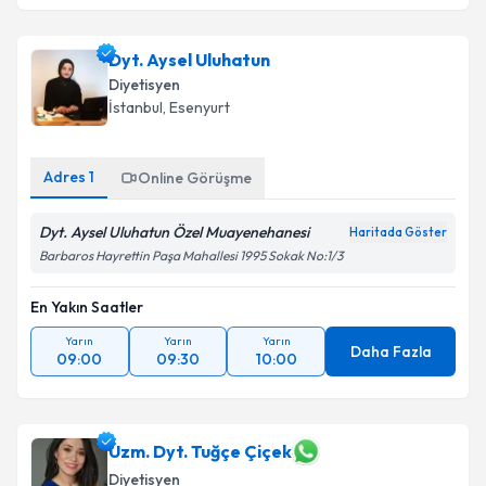
Dyt. Aysel Uluhatun
Diyetisyen
İstanbul
, Esenyurt
Adres
1
Online Görüşme
Dyt. Aysel Uluhatun Özel Muayenehanesi
Haritada Göster
Barbaros Hayrettin Paşa Mahallesi 1995 Sokak No:1/3
En Yakın Saatler
Yarın
Yarın
Yarın
Daha Fazla
09:00
09:30
10:00
Uzm. Dyt. Tuğçe Çiçek
Diyetisyen