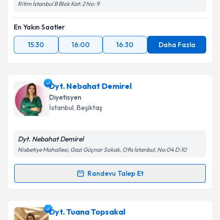
Ritim İstanbul B Blok Kat: 2 No: 9
En Yakın Saatler
15:30
16:00
16:30
Daha Fazla
Dyt. Nebahat Demirel
Diyetisyen
İstanbul
, Beşiktaş
Dyt. Nebahat Demirel
Nisbetiye Mahallesi, Gazi Güçnar Sokak, Ofis İstanbul, No:04 D:10
Randevu Talep Et
Randevu Takvimi Talebi
Dyt. Nebahat Demirel
için randevu takvimi talebi
Dyt. Tuana Topsakal
oluşturun. Size bu uzmandan randevu almanız için bir