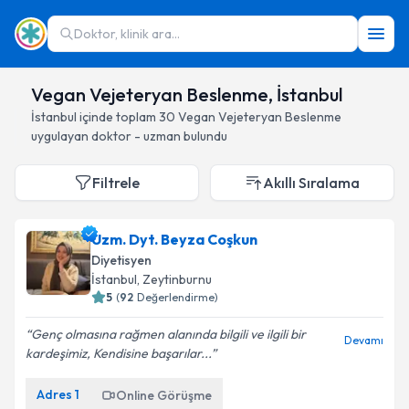
Doktor, klinik ara...
Vegan Vejeteryan Beslenme, İstanbul
İstanbul
içinde toplam
30
Vegan Vejeteryan Beslenme
uygulayan doktor - uzman bulundu
Filtrele
Akıllı Sıralama
Uzm. Dyt. Beyza Coşkun
Diyetisyen
İstanbul
, Zeytinburnu
5
(
92
Değerlendirme)
Genç olmasına rağmen alanında bilgili ve ilgili bir
Devamı
kardeşimiz, Kendisine başarılar...
Adres
1
Online Görüşme