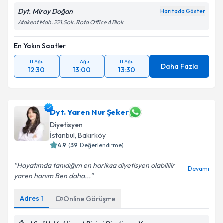
Dyt. Miray Doğan
Haritada Göster
Atakent Mah. 221.Sok. Rota Office A Blok
En Yakın Saatler
11 Ağu
11 Ağu
11 Ağu
Daha Fazla
12:30
13:00
13:30
Dyt. Yaren Nur Şeker
Diyetisyen
İstanbul
, Bakırköy
4.9
(
39
Değerlendirme)
Hayatımda tanıdığım en harikaa diyetisyen olabiliiir
Devamı
yaren hanım Ben daha...
Adres
1
Online Görüşme