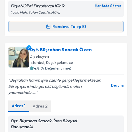
FizyoNORM Fizyoterapi Klinik
Haritada Göster
Yayla Mah. Vatan Cad. No:40-L
Kişisel verilerimin işlenmesine ilişkin
Aydınlatma
Randevu Talep Et
Randevu Takvimi Talebi
Metni
'ni okudum ve kişisel verilerimin belirtilen
kapsamda işlenmesini kabul ediyorum.
Dyt. Kevser Hilal Dikici
için randevu takvimi talebi
Dyt. Büşrahan Sancak Özen
oluşturun. Size bu uzmandan randevu almanız için bir
Takvim Talebini Gönder
Diyetisyen
takvim hazırlandığında e-posta ile bilgilendireceğiz.
İstanbul
, Küçükçekmece
4.8
(
4
Değerlendirme)
E-posta Adresiniz
Büşrahan hanım işini özenle gerçekleştirmektedir.
Devamı
Süreç içerisinde gerekli bilgilendirmeleri
yapmaktadır....
Kişisel verilerimin işlenmesine ilişkin
Aydınlatma
Adres
1
Adres
2
Metni
'ni okudum ve kişisel verilerimin belirtilen
kapsamda işlenmesini kabul ediyorum.
Dyt. Büşrahan Sancak Özen Bireysel
Danışmanlık
Takvim Talebini Gönder