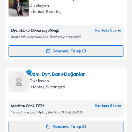
oluşturun. Size bu uzmandan randevu almanız için bir
Diyetisyen
takvim hazırlandığında e-posta ile bilgilendireceğiz.
İstanbul
, Beşiktaş
E-posta Adresiniz
Dyt. Alara Demirtaş Kliniği
Haritada Göster
Akat Mah. Selçuklar Sok. B2 No:8 İç Kapı No:5
Kişisel verilerimin işlenmesine ilişkin
Aydınlatma
Randevu Talep Et
Randevu Takvimi Talebi
Metni
'ni okudum ve kişisel verilerimin belirtilen
kapsamda işlenmesini kabul ediyorum.
Dyt. Alara Demirtaş
için randevu takvimi talebi
Uzm. Dyt. Banu Doğanlar
oluşturun. Size bu uzmandan randevu almanız için bir
Takvim Talebini Gönder
Diyetisyen
takvim hazırlandığında e-posta ile bilgilendireceğiz.
İstanbul
, Sultangazi
E-posta Adresiniz
Medical Park TEM
Haritada Göster
Yunus Emre, Lütfi Aykaç Blv. No:80 D:G, 34260
Kişisel verilerimin işlenmesine ilişkin
Aydınlatma
Randevu Talep Et
Randevu Takvimi Talebi
Metni
'ni okudum ve kişisel verilerimin belirtilen