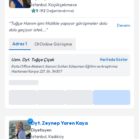
İstanbul
, Küçükçekmece
5
(
92
Değerlendirme)
Tuğçe Hanım işini titizlikle yapıyor görüşmeler dolu
Devamı
dolu geçiyor istek...
Adres
1
Online Görüşme
Uzm. Dyt. Tuğçe Çiçek
Haritada Göster
Rota Office Atakent, Kanuni Sultan Süleyman Eğitim ve Araştırma
Hastanesi Karşısı 221. Sk. 34307
0 (850) 474 23 13
Randevu Takvimi Talebi
Randevu Talep Et
Uzm. Dyt. Tuğçe Çiçek
için randevu takvimi talebi
oluşturun. Size bu uzmandan randevu almanız için bir
Dyt. Zeynep Yaren Kaya
takvim hazırlandığında e-posta ile bilgilendireceğiz.
Diyetisyen
E-posta Adresiniz
İstanbul
, Kadıköy