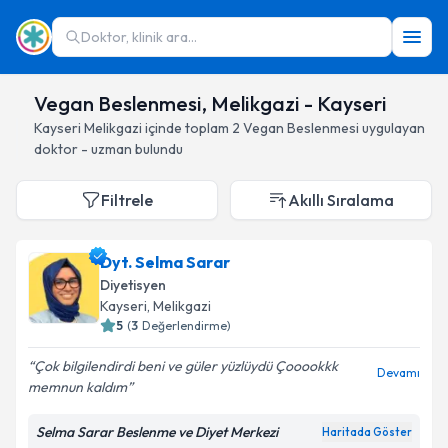
Doktor, klinik ara...
Vegan Beslenmesi, Melikgazi - Kayseri
Kayseri
Melikgazi
içinde toplam
2
Vegan Beslenmesi
uygulayan
doktor - uzman bulundu
Filtrele
Akıllı Sıralama
Dyt. Selma Sarar
Diyetisyen
Kayseri
, Melikgazi
5
(
3
Değerlendirme)
Çok bilgilendirdi beni ve güler yüzlüydü Çooookkk
Devamı
memnun kaldım
Selma Sarar Beslenme ve Diyet Merkezi
Haritada Göster