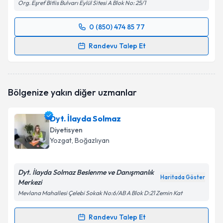
Org. Eşref Bitlis Bulvarı Eylül Sitesi A Blok No: 25/1
0 (850) 474 85 77
Randevu Takvimi Talebi
Randevu Talep Et
Dyt. Selma Sarar
için randevu takvimi talebi
oluşturun. Size bu uzmandan randevu almanız için bir
takvim hazırlandığında e-posta ile bilgilendireceğiz.
Bölgenize yakın diğer uzmanlar
E-posta Adresiniz
Dyt. İlayda Solmaz
Diyetisyen
Yozgat
, Boğazlıyan
Kişisel verilerimin işlenmesine ilişkin
Aydınlatma
Metni
'ni okudum ve kişisel verilerimin belirtilen
Dyt. İlayda Solmaz Beslenme ve Danışmanlık
kapsamda işlenmesini kabul ediyorum.
Haritada Göster
Merkezi
Mevlana Mahallesi Çelebi Sokak No:6/AB A Blok D:21 Zemin Kat
Takvim Talebini Gönder
Randevu Talep Et
Randevu Takvimi Talebi