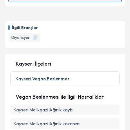
Dyt. İlayda Solmaz
için randevu takvimi talebi
oluşturun. Size bu uzmandan randevu almanız için bir
İlgili Branşlar
takvim hazırlandığında e-posta ile bilgilendireceğiz.
Diyetisyen
1
E-posta Adresiniz
Kayseri İlçeleri
Kişisel verilerimin işlenmesine ilişkin
Aydınlatma
Metni
'ni okudum ve kişisel verilerimin belirtilen
Kayseri
Vegan Beslenmesi
kapsamda işlenmesini kabul ediyorum.
Vegan Beslenmesi ile İlgili Hastalıklar
Takvim Talebini Gönder
Kayseri Melikgazi Ağırlık kaybı
Kayseri Melikgazi Ağırlık kazanımı