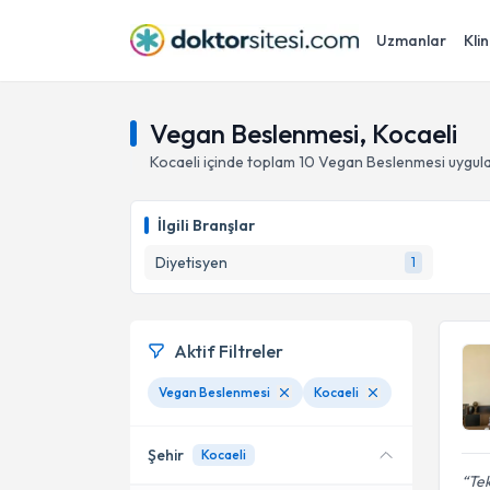
Uzmanlar
Klin
Vegan Beslenmesi, Kocaeli
Kocaeli
içinde toplam
10
Vegan Beslenmesi
uygula
İlgili Branşlar
Diyetisyen
1
Aktif Filtreler
Vegan Beslenmesi
Kocaeli
Şehir
Kocaeli
Tek