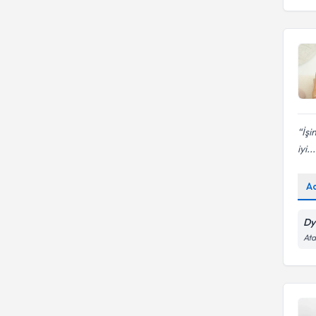
İşi
iyi...
A
Dy
Ata