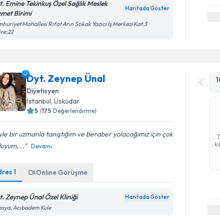
t. Emine Tekinkuş Özel Sağlık Meslek
Haritada Göster
zmet Birimi
huriyet Mahallesi Rıfat Arın Sokak Yazıcı İş Merkezi Kat:3
re:22
Dyt. Zeynep Ünal
1
Diyetisyen
İstanbul
, Üsküdar
5
(
175
Değerlendirme)
le bir uzmanla tanıştığım ve beraber yolacağımız için çok
ka
uyum,...
Devamı
dres
1
Online Görüşme
t. Zeynep Ünal Özel Kliniği
Haritada Göster
sya, Acıbadem Kule