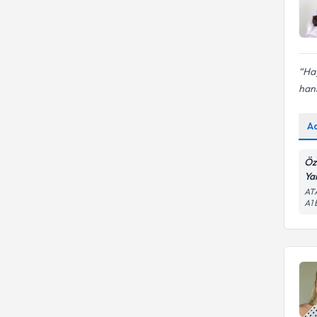
Hay
han
A
Öz
Ya
AT
A1