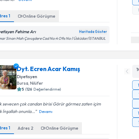
dres
1
Online Görüşme
yetisyen Fehime Arı
Haritada Göster
mar Sinan Mah Çavuşdere Cad No:4 Ofis No:1 Üsküdar/İSTANBUL
Dyt. Ecren Acar Kamış
1
Diyetisyen
Bursa
, Nilüfer
5
(
126
Değerlendirme)
 sevecen çok candan birisi Görür görmez zaten içim
dı İnşallah onunla...
Devamı
dres
1
Adres
2
Online Görüşme