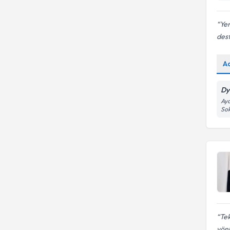
Yen
dest
A
Dyt
Ayd
Sok
Tek
yönl