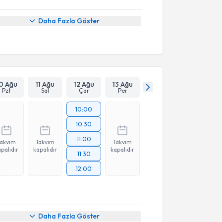
Daha Fazla Göster
0 Ağu
11 Ağu
12 Ağu
13 Ağu
Pzt
Sal
Çar
Per
10:00
10:30
11:00
Takvim
Takvim
Takvim
palıdır
kapalıdır
kapalıdır
11:30
12:00
Daha Fazla Göster