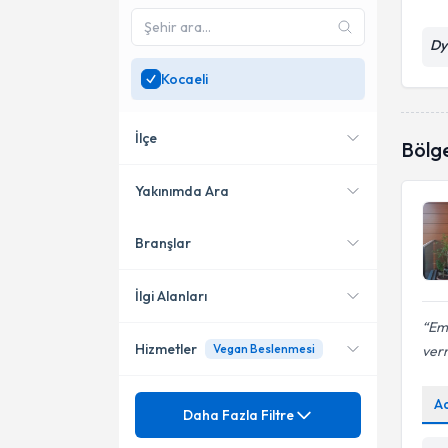
Dy
Kocaeli
İlçe
Bölg
Yakınımda Ara
Branşlar
Konumuma yakın uzmanları
İzmit
göster
İlgi Alanları
Emi
Hizmetler
Vegan Beslenmesi
ver
Diyetisyen
Mezuniyet
A
Adölesan Çağı Beslenme
Daha Fazla Filtre