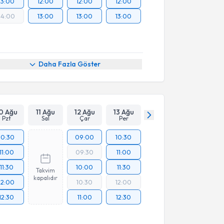
13:00
12:00
12:00
12:00
14:00
13:00
13:00
13:00
Daha Fazla Göster
0 Ağu
11 Ağu
12 Ağu
13 Ağu
Pzt
Sal
Çar
Per
10:30
09:00
10:30
11:00
09:30
11:00
11:30
10:00
11:30
Takvim
kapalıdır
12:00
10:30
12:00
12:30
11:00
12:30