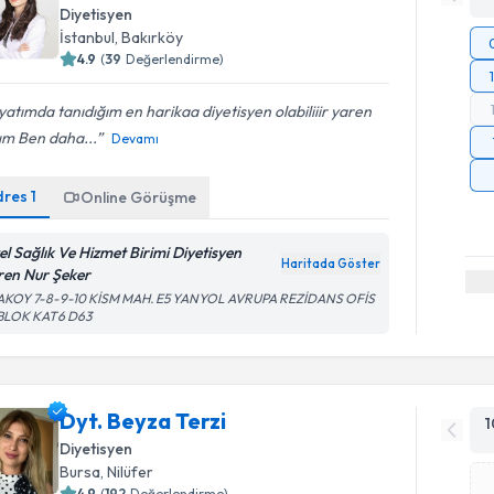
Diyetisyen
İstanbul
, Bakırköy
4.9
(
39
Değerlendirme)
atımda tanıdığım en harikaa diyetisyen olabiliiir yaren
ım Ben daha...
Devamı
dres
1
Online Görüşme
el Sağlık Ve Hizmet Birimi Diyetisyen
Haritada Göster
ren Nur Şeker
AKOY 7-8-9-10 KİSM MAH. E5 YANYOL AVRUPA REZİDANS OFİS
 BLOK KAT6 D63
Dyt. Beyza Terzi
1
Diyetisyen
Bursa
, Nilüfer
4.9
(
192
Değerlendirme)