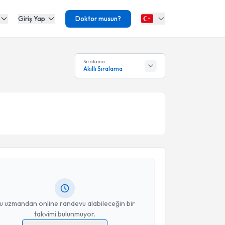
Giriş Yap
Doktor musun?
Sıralama
Akıllı Sıralama
akvimi Talebi
m Fidanoğlu
için randevu takvimi talebi oluşturun.
andan randevu almanız için bir takvim
ında e-posta ile bilgilendireceğiz.
resiniz
u uzmandan online randevu alabileceğin bir
takvimi bulunmuyor.