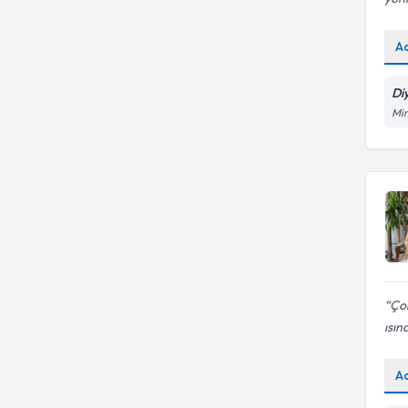
A
Di
Mi
Çok
ısın
A