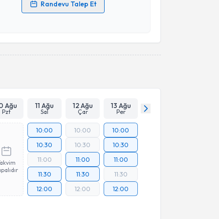
Randevu Talep Et
 verilerimin işlenmesine ilişkin
Aydınlatma Metni
'ni
 ve kişisel verilerimin belirtilen kapsamda
esini kabul ediyorum.
Takvim Talebini Gönder
0 Ağu
11 Ağu
12 Ağu
13 Ağu
Pzt
Sal
Çar
Per
10:00
10:00
10:00
10:30
10:30
10:30
11:00
11:00
11:00
Takvim
palıdır
11:30
11:30
11:30
12:00
12:00
12:00