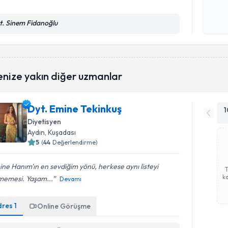
Kişisel
t. Sinem Fidanoğlu
okudum
işlenm
enize yakın diğer uzmanlar
Dyt. Emine Tekinkuş
1
Diyetisyen
Aydın
, Kuşadası
5
(
44
Değerlendirme)
ne Hanım'ın en sevdiğim yönü, herkese aynı listeyi
ka
memesi. Yaşam...
Devamı
dres
1
Online Görüşme