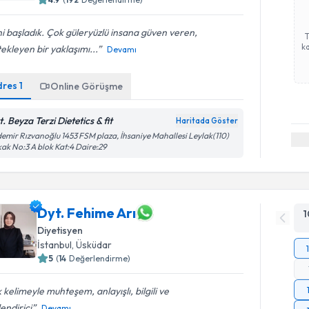
i başladık. Çok güleryüzlü insana güven veren,
ka
ekleyen bir yaklaşımı...
Devamı
dres
1
Online Görüşme
. Beyza Terzi Dietetics & fit
Haritada Göster
emir Rızvanoğlu 1453 FSM plaza, İhsaniye Mahallesi Leylak(110)
ak No:3 A blok Kat:4 Daire:29
Dyt. Fehime Arı
1
Diyetisyen
İstanbul
, Üsküdar
5
(
14
Değerlendirme)
 kelimeyle muhteşem, anlayışlı, bilgili ve
endirici
Devamı