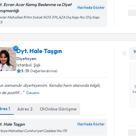
t. Ecren Acar Kamış Beslenme ve Diyet
Haritada Göster
nışmanlığı
vler Mahallesi Ritim Sokak NOS 3 PLAZA Dış Kapı No:13 İç Kapı
:5
Dyt. Hale Taşgın
1
Diyetisyen
İstanbul
, Şişli
5
(
15
Değerlendirme)
n zamandır diyetisyenim. Kendisi hem alanında bilgili,
ka
de pozitif...
Devamı
dres
1
Adres
2
Online Görüşme
t. Hale Taşgın
Haritada Göster
biye Mahallesi Cumhuriyet Caddesi No:115