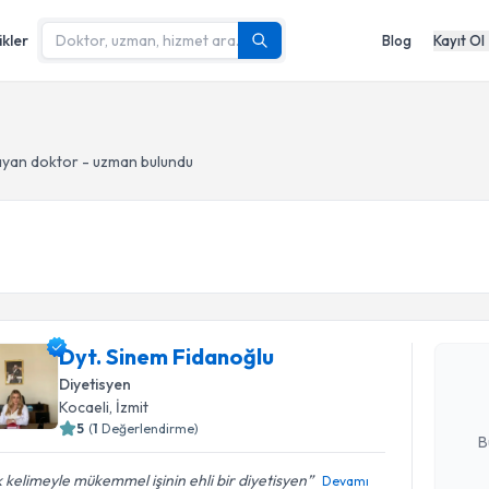
ikler
Blog
Kayıt Ol
yan doktor - uzman bulundu
Randevu T
Dyt. Sine
Size bu uzm
Dyt. Sinem Fidanoğlu
hazırlandığ
Diyetisyen
Kocaeli
, İzmit
E-posta Ad
5
(
1
Değerlendirme)
B
 kelimeyle mükemmel işinin ehli bir diyetisyen
Devamı