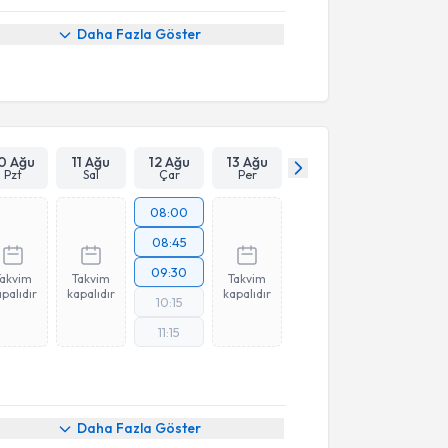
Daha Fazla Göster
0 Ağu
11 Ağu
12 Ağu
13 Ağu
Pzt
Sal
Çar
Per
08:00
08:45
09:30
Takvim
Takvim
Takvim
palıdır
kapalıdır
kapalıdır
10:15
11:15
Daha Fazla Göster