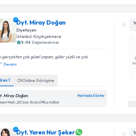
Dyt. Miray Doğan
1
Diyetisyen
İstanbul
, Küçükçekmece
5
(
96
Değerlendirme)
ni gerçekten çok güzel yapan, güler yüzlü ve çok
ka
Devamı
dres
1
Online Görüşme
t. Miray Doğan
Haritada Göster
kent Mah. 221.Sok. Rota Office A Blok
Dyt. Yaren Nur Şeker
1