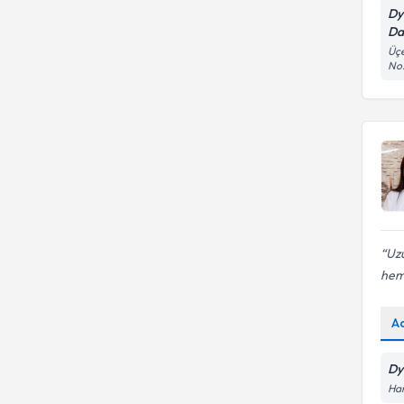
Dy
Da
Üçe
No
Uzu
hem 
A
Dy
Har