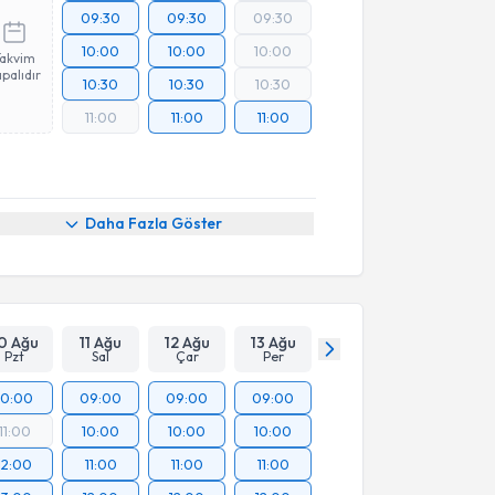
09:30
09:30
09:30
10:00
10:00
10:00
Takvim
palıdır
10:30
10:30
10:30
11:00
11:00
11:00
Daha Fazla Göster
0 Ağu
11 Ağu
12 Ağu
13 Ağu
Pzt
Sal
Çar
Per
10:00
09:00
09:00
09:00
11:00
10:00
10:00
10:00
12:00
11:00
11:00
11:00