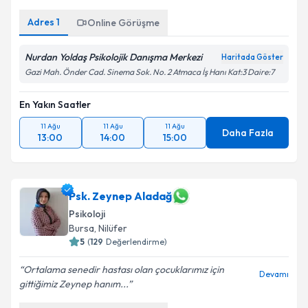
Adres
1
Online Görüşme
Nurdan Yoldaş Psikolojik Danışma Merkezi
Haritada Göster
Gazi Mah. Önder Cad. Sinema Sok. No. 2 Atmaca İş Hanı Kat:3 Daire:7
En Yakın Saatler
11 Ağu
11 Ağu
11 Ağu
Daha Fazla
13:00
14:00
15:00
Psk. Zeynep Aladağ
Psikoloji
Bursa
, Nilüfer
5
(
129
Değerlendirme)
Ortalama senedir hastası olan çocuklarımız için
Devamı
gittiğimiz Zeynep hanım...