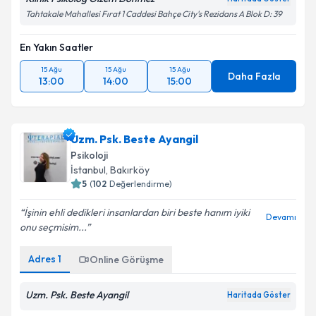
Tahtakale Mahallesi Fırat 1 Caddesi Bahçe City's Rezidans A Blok D: 39
En Yakın Saatler
15 Ağu
15 Ağu
15 Ağu
Daha Fazla
13:00
14:00
15:00
Uzm. Psk. Beste Ayangil
Psikoloji
İstanbul
, Bakırköy
5
(
102
Değerlendirme)
İşinin ehli dedikleri insanlardan biri beste hanım iyiki
Devamı
onu seçmisim...
Adres
1
Online Görüşme
Uzm. Psk. Beste Ayangil
Haritada Göster