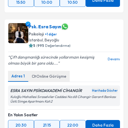
Daha Fazla
15:50
10:00
10:50
Psk. Esra Sayın
Psikoloji
+
1
diğer
İstanbul
, Beyoğlu
5
(
995
Değerlendirme)
Çift danışmanlığı sürecinde yollarımızın kesişmiş
Devamı
olması büyük bir şans oldu....
Adres
1
Online Görüşme
ESRA SAYIN PSİKOAKADEMİ CİHANGİR
Haritada Göster
Kuloğlu Mahallesi Sıraselviler Caddesi No:68 Cihangir Garanti Bankası
Üstü Simge Apartmanı Kat:2
En Yakın Saatler
20:30
21:15
22:00
Daha Fazla