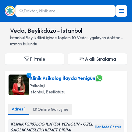
Doktor, klinik ara...
Veda, Beylikdüzü - İstanbul
İstanbul
Beylikdüzü
içinde toplam
10
Veda
uygulayan doktor -
uzman bulundu
Filtrele
Akıllı Sıralama
Klinik Psikolog İlayda Yenigün
Psikoloji
İstanbul
, Beylikdüzü
Adres
1
Online Görüşme
KLİNİK PSİKOLOG İLAYDA YENİGÜN - ÖZEL
Haritada Göster
SAĞLIK MESLEK HİZMET BİRİMİ