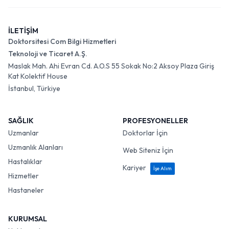
İLETİŞİM
Doktorsitesi Com Bilgi Hizmetleri
Teknoloji ve Ticaret A.Ş.
Maslak Mah. Ahi Evran Cd. A.O.S 55 Sokak No:2 Aksoy Plaza Giriş
Kat Kolektif House
İstanbul, Türkiye
SAĞLIK
PROFESYONELLER
Uzmanlar
Doktorlar İçin
Uzmanlık Alanları
Web Siteniz İçin
Hastalıklar
Kariyer
İşe Alım
Hizmetler
Hastaneler
KURUMSAL