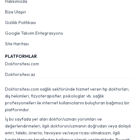
Hakkımızda
Bize Ulaşın
Gizlilik Politikası
Google Takvim Entegrasyonu
Site Haritası
PLATFORMLAR
Doktorsitesi.com
Doktorsitesi.az
Doktorsitesi.com sağlık sektöründe hizmet veren tıp doktorları,
diş hekimleri, fizyoterapistler, psikologlar vb. sağlık
profesyonelleri ile internet kullanıcılarını buluşturan bağımsız bir
platformdur.
İş bu sayfada yer alan doktor/uzman yorumları ve
değerlendirmeleri, ilgili doktorun/uzmanın doğrudan veya dolaylı
emri, talebi, önerisi, tavsiyesi ve/veya ricası olmaksızın, ilgili
hasta/danışan tarafından bağımsız olarak yazılmaktadır. Bu web