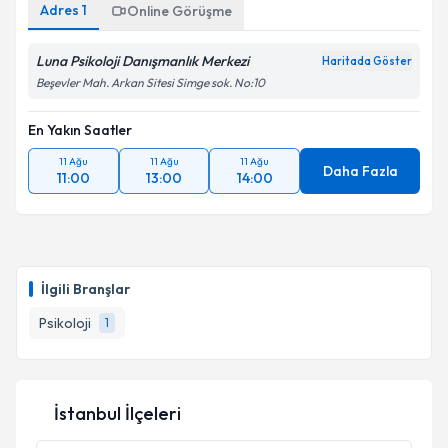
Adres
1
Online Görüşme
Luna Psikoloji Danışmanlık Merkezi
Haritada Göster
Beşevler Mah. Arkan Sitesi Simge sok. No:10
En Yakın Saatler
11 Ağu
11 Ağu
11 Ağu
Daha Fazla
11:00
13:00
14:00
İlgili Branşlar
Psikoloji
1
İstanbul İlçeleri