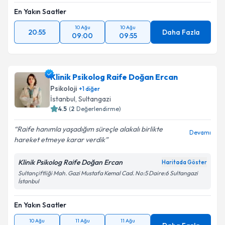
En Yakın Saatler
10 Ağu
10 Ağu
20:55
Daha Fazla
09:00
09:55
Klinik Psikolog Raife Doğan Ercan
Psikoloji
+
1
diğer
İstanbul
, Sultangazi
4.5
(
2
Değerlendirme)
Raife hanımla yaşadığım süreçle alakalı birlikte
Devamı
hareket etmeye karar verdik
Klinik Psikolog Raife Doğan Ercan
Haritada Göster
Sultançiftliği Mah. Gazi Mustafa Kemal Cad. No:5 Daire:6 Sultangazi
İstanbul
En Yakın Saatler
10 Ağu
11 Ağu
11 Ağu