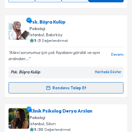
Psk. Büşra Kulüp
Psikoloji
İstanbul
, Bakırköy
5
(
3
Değerlendirme)
Ailevi sorunumuz için çok faydasını gördük ve ayın
Devamı
ardından...
Psk. Büşra Kulüp
Haritada Göster
Randevu Talep Et
Randevu Takvimi Talebi
Psk. Büşra Kulüp
için randevu takvimi talebi oluşturun.
Klinik Psikolog Derya Arslan
Size bu uzmandan randevu almanız için bir takvim
Psikoloji
hazırlandığında e-posta ile bilgilendireceğiz.
İstanbul
, Silivri
5
(
30
Değerlendirme)