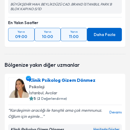
BÜYÜKŞEHİR MAH. BEYLİKDÜZÜ CAD. BRAND İSTANBUL PARK B
BLOK KAPI NO:5/1D
En Yakın Saatler
Yarın
Yarın
Yarın
Daha Fazla
09:00
10:00
11:00
Bölgenize yakın diğer uzmanlar
Klinik Psikolog Gizem Dönmez
Psikoloji
İstanbul
, Avcılar
5
(
2
Değerlendirme)
Kardeşimin aracılığı ile tanıştık ama çok memnunuz.
Devamı
Oğlum için eşimle...
Klinik Psikolog Gizem Dönmez
Haritada Göster