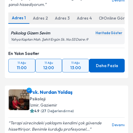
Devamı
şanslı hissediyorum.
Adres
1
Adres
2
Adres
3
Adres
4
Online Görüşm
Psikolog Gizem Sevim
Haritada Göster
Yahya Kaptan Mah. Şehit Ergün Sk. No:53 Daire :9
En Yakın Saatler
11 Ağu
11 Ağu
11 Ağu
Daha Fazla
11:00
12:00
13:00
Psk. Nurdan Yoldaş
Psikoloji
İzmir
, Gaziemir
4.9
(
27
Değerlendirme)
Terapi sürecindeki yaklaşımı kendimi çok güvende
Devamı
hissettiriyor. Benimle kurduğu profesyonel...