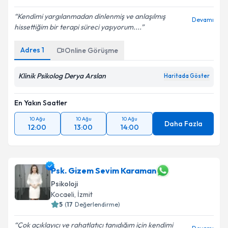
E-posta Adresiniz
Kendimi yargılanmadan dinlenmiş ve anlaşılmış
Devamı
hissettiğim bir terapi süreci yaşıyorum....
Adres
1
Online Görüşme
Kişisel verilerimin işlenmesine ilişkin
Aydınlatma
Metni
'ni okudum ve kişisel verilerimin belirtilen
kapsamda işlenmesini kabul ediyorum.
Klinik Psikolog Derya Arslan
Haritada Göster
En Yakın Saatler
Takvim Talebini Gönder
10 Ağu
10 Ağu
10 Ağu
Daha Fazla
12:00
13:00
14:00
Psk. Gizem Sevim Karaman
Psikoloji
Kocaeli
, İzmit
5
(
17
Değerlendirme)
Çok açıklayıcı ve rahatlatıcı tanıdığım için kendimi