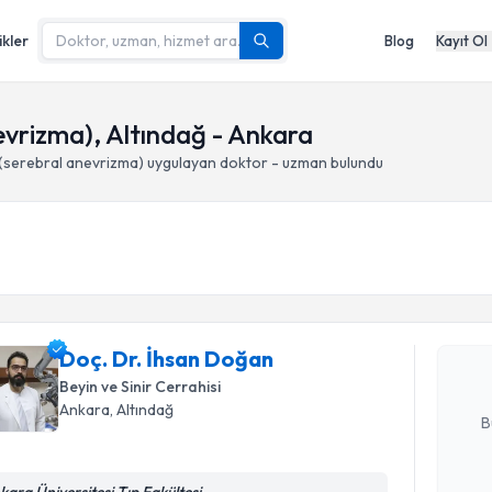
ikler
Blog
Kayıt Ol
evrizma), Altındağ - Ankara
 (serebral anevrizma)
uygulayan doktor - uzman bulundu
Randevu T
Doç. Dr. 
Size bu uzm
hazırlandığ
Doç. Dr. İhsan Doğan
Beyin ve Sinir Cerrahisi
E-posta Ad
Ankara
, Altındağ
B