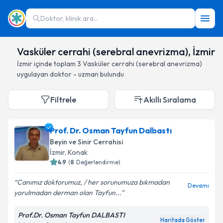
Doktor, klinik ara...
Vasküler cerrahi (serebral anevrizma), İzmir
İzmir
içinde toplam
3
Vasküler cerrahi (serebral anevrizma)
uygulayan doktor - uzman bulundu
Filtrele
Akıllı Sıralama
Prof. Dr. Osman Tayfun Dalbastı
Beyin ve Sinir Cerrahisi
İzmir
, Konak
4.9
(
8
Değerlendirme)
Canımız doktorumuz, / her sorunumuza bıkmadan
Devamı
yorulmadan derman olan Tayfun...
Prof.Dr. Osman Tayfun DALBASTI
Haritada Göster