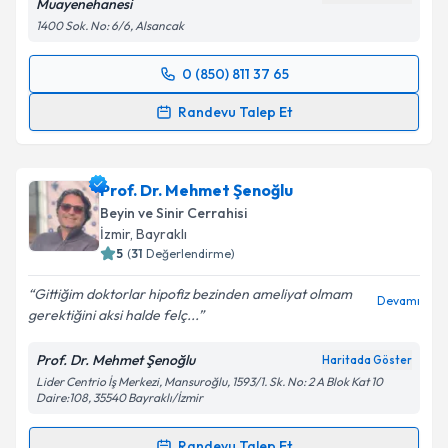
Muayenehanesi
1400 Sok. No: 6/6, Alsancak
0 (850) 811 37 65
Randevu Takvimi Talebi
Randevu Talep Et
Prof. Dr. Osman Tayfun Dalbastı
için randevu
takvimi talebi oluşturun. Size bu uzmandan randevu
Prof. Dr. Mehmet Şenoğlu
almanız için bir takvim hazırlandığında e-posta ile
bilgilendireceğiz.
Beyin ve Sinir Cerrahisi
İzmir
, Bayraklı
E-posta Adresiniz
5
(
31
Değerlendirme)
Gittiğim doktorlar hipofiz bezinden ameliyat olmam
Devamı
gerektiğini aksi halde felç...
Kişisel verilerimin işlenmesine ilişkin
Aydınlatma
Prof. Dr. Mehmet Şenoğlu
Haritada Göster
Metni
'ni okudum ve kişisel verilerimin belirtilen
Lider Centrio İş Merkezi, Mansuroğlu, 1593/1. Sk. No: 2 A Blok Kat 10
kapsamda işlenmesini kabul ediyorum.
Daire:108, 35540 Bayraklı/İzmir
Randevu Talep Et