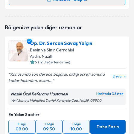
Takvim Talebini Gönder
Randevu Takvimi Talebi
Prof. Dr. Mehmet Şenoğlu
için randevu takvimi
Bölgenize yakın diğer uzmanlar
talebi oluşturun. Size bu uzmandan randevu almanız
için bir takvim hazırlandığında e-posta ile
bilgilendireceğiz.
Op. Dr. Sercan Savaş Yalçın
Beyin ve Sinir Cerrahisi
E-posta Adresiniz
Aydın
, Nazilli
5
(
12
Değerlendirme)
Konusunda son derece başarılı, aldığı ücreti sonuna
Devamı
kadar hakeden, insan...
Kişisel verilerimin işlenmesine ilişkin
Aydınlatma
Metni
'ni okudum ve kişisel verilerimin belirtilen
kapsamda işlenmesini kabul ediyorum.
Nazilli Özel Referans Hastanesi
Haritada Göster
Yeni Sanayi Mahallesi Devlet Karayolu Cad. No:59, 09900
Takvim Talebini Gönder
En Yakın Saatler
10 Ağu
10 Ağu
10 Ağu
Daha Fazla
09:00
09:30
10:00