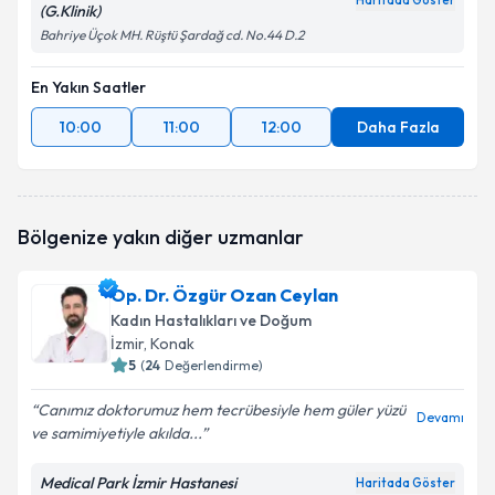
Haritada Göster
(G.Klinik)
Bahriye Üçok MH. Rüştü Şardağ cd. No.44 D.2
En Yakın Saatler
10:00
11:00
12:00
Daha Fazla
Bölgenize yakın diğer uzmanlar
Op. Dr. Özgür Ozan Ceylan
Kadın Hastalıkları ve Doğum
İzmir
, Konak
5
(
24
Değerlendirme)
Canımız doktorumuz hem tecrübesiyle hem güler yüzü
Devamı
ve samimiyetiyle akılda...
Medical Park İzmir Hastanesi
Haritada Göster