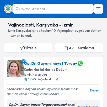
Doktor, klinik ara...
Vajinoplasti, Karşıyaka - İzmir
İzmir
Karşıyaka
içinde toplam
10
Vajinoplasti
uygulayan doktor
- uzman bulundu
Filtrele
Akıllı Sıralama
Op. Dr. Gayem İnayet Turgay
Kadın Hastalıkları ve Doğum
İzmir
, Karşıyaka
5
(
165
Değerlendirme)
Kenedisine hayran kaldım ilgilenmesi dinlemesi
Devamı
işlemde elinin nazikliği cözüm odaklı...
Op.Dr. Gayem İnayet Turgay Muayenehanesi