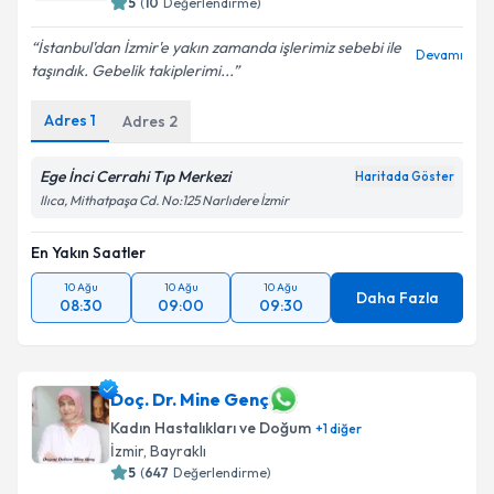
5
(
10
Değerlendirme)
İstanbul'dan İzmir'e yakın zamanda işlerimiz sebebi ile
Devamı
taşındık. Gebelik takiplerimi...
Kişisel verilerimin işlenmesine ilişkin
Aydınlatma
Adres
1
Adres
2
Metni
'ni okudum ve kişisel verilerimin belirtilen
kapsamda işlenmesini kabul ediyorum.
Ege İnci Cerrahi Tıp Merkezi
Haritada Göster
Ilıca, Mithatpaşa Cd. No:125 Narlıdere İzmir
Takvim Talebini Gönder
En Yakın Saatler
10 Ağu
10 Ağu
10 Ağu
Daha Fazla
08:30
09:00
09:30
Doç. Dr. Mine Genç
Kadın Hastalıkları ve Doğum
+
1
diğer
İzmir
, Bayraklı
5
(
647
Değerlendirme)