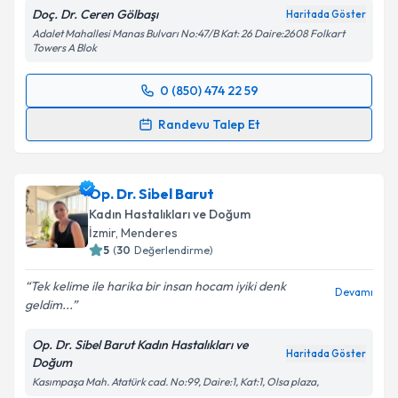
Doç. Dr. Ceren Gölbaşı
Haritada Göster
kapsamda işlenmesini kabul ediyorum.
Adalet Mahallesi Manas Bulvarı No:47/B Kat: 26 Daire:2608 Folkart
Towers A Blok
Takvim Talebini Gönder
0 (850) 474 22 59
Randevu Takvimi Talebi
Randevu Talep Et
Doç. Dr. Ceren Gölbaşı
için randevu takvimi talebi
oluşturun. Size bu uzmandan randevu almanız için bir
Op. Dr. Sibel Barut
takvim hazırlandığında e-posta ile bilgilendireceğiz.
Kadın Hastalıkları ve Doğum
E-posta Adresiniz
İzmir
, Menderes
5
(
30
Değerlendirme)
Tek kelime ile harika bir insan hocam iyiki denk
Devamı
geldim...
Kişisel verilerimin işlenmesine ilişkin
Aydınlatma
Metni
'ni okudum ve kişisel verilerimin belirtilen
Op. Dr. Sibel Barut Kadın Hastalıkları ve
kapsamda işlenmesini kabul ediyorum.
Haritada Göster
Doğum
Kasımpaşa Mah. Atatürk cad. No:99, Daire:1, Kat:1, Olsa plaza,