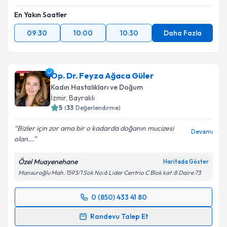
Takvim Talebini Gönder
En Yakın Saatler
09:30
10:00
10:30
Daha Fazla
Op. Dr. Feyza Ağaca Güler
Kadın Hastalıkları ve Doğum
İzmir
, Bayraklı
5
(
33
Değerlendirme)
Bizler için zor ama bir o kadarda doğanın mucizesi
Devamı
olan...
Özel Muayenehane
Haritada Göster
Mansuroğlu Mah. 1593/1 Sok No:6 Lider Centrio C Blok kat :8 Daire 73
0 (850) 433 41 80
Randevu Takvimi Talebi
Randevu Talep Et