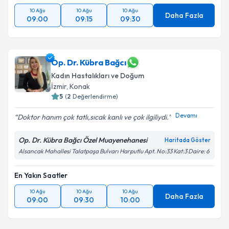
10 Ağu
10 Ağu
10 Ağu
Daha Fazla
09:00
09:15
09:30
Op. Dr. Kübra Bağcı
Kadın Hastalıkları ve Doğum
İzmir
, Konak
5
(
2
Değerlendirme)
Devamı
Doktor hanım çok tatlı,sıcak kanlı ve çok ilgiliydi.️
Op. Dr. Kübra Bağcı Özel Muayenehanesi
Haritada Göster
Alsancak Mahallesi Talatpaşa Bulvarı Harputlu Apt. No:33 Kat:3 Daire: 6
En Yakın Saatler
10 Ağu
10 Ağu
10 Ağu
Daha Fazla
09:00
09:30
10:00