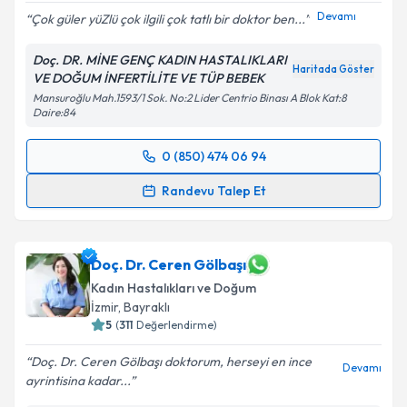
Devamı
Çok güler yüZlü çok ilgili çok tatlı bir doktor ben...
Doç. DR. MİNE GENÇ KADIN HASTALIKLARI
Haritada Göster
VE DOĞUM İNFERTİLİTE VE TÜP BEBEK
Mansuroğlu Mah.1593/1 Sok. No:2 Lider Centrio Binası A Blok Kat:8
Daire:84
0 (850) 474 06 94
Randevu Takvimi Talebi
Randevu Talep Et
Doç. Dr. Mine Genç
için randevu takvimi talebi
oluşturun. Size bu uzmandan randevu almanız için bir
takvim hazırlandığında e-posta ile bilgilendireceğiz.
Doç. Dr. Ceren Gölbaşı
Kadın Hastalıkları ve Doğum
E-posta Adresiniz
İzmir
, Bayraklı
5
(
311
Değerlendirme)
Doç. Dr. Ceren Gölbaşı doktorum, herseyi en ince
Devamı
ayrintisina kadar...
Kişisel verilerimin işlenmesine ilişkin
Aydınlatma
Metni
'ni okudum ve kişisel verilerimin belirtilen