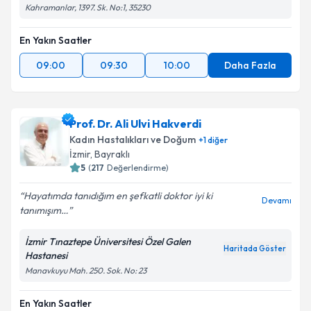
Kahramanlar, 1397. Sk. No:1, 35230
En Yakın Saatler
09:00
09:30
10:00
Daha Fazla
Prof. Dr. Ali Ulvi Hakverdi
Kadın Hastalıkları ve Doğum
+
1
diğer
İzmir
, Bayraklı
5
(
217
Değerlendirme)
Hayatımda tanıdığım en şefkatli doktor iyi ki
Devamı
tanımışım…
İzmir Tınaztepe Üniversitesi Özel Galen
Haritada Göster
Hastanesi
Manavkuyu Mah. 250. Sok. No: 23
En Yakın Saatler