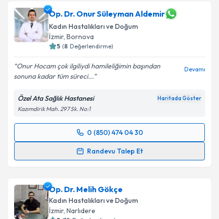
Op. Dr. Onur Süleyman Aldemir
Kadın Hastalıkları ve Doğum
İzmir
, Bornova
5
(
8
Değerlendirme)
Onur Hocam çok ilgiliydi hamileliğimin başından
Devamı
sonuna kadar tüm süreci...
Özel Ata Sağlık Hastanesi
Haritada Göster
Kazımdirik Mah. 297 Sk. No:1
0 (850) 474 04 30
Randevu Takvimi Talebi
Randevu Talep Et
Op. Dr. Onur Süleyman Aldemir
için randevu
takvimi talebi oluşturun. Size bu uzmandan randevu
Op. Dr. Melih Gökçe
almanız için bir takvim hazırlandığında e-posta ile
bilgilendireceğiz.
Kadın Hastalıkları ve Doğum
İzmir
, Narlıdere
E-posta Adresiniz