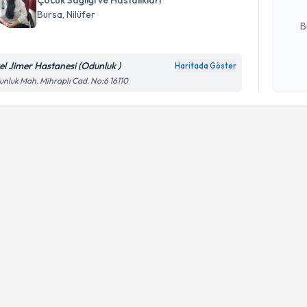
E-posta Ad
Bursa
, Nilüfer
B
el Jimer Hastanesi (Odunluk )
Haritada Göster
Kişisel
nluk Mah. Mihraplı Cad. No:6 16110
okudum
işlenm