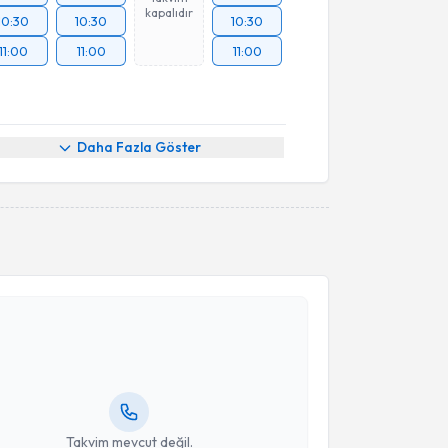
kapalıdır
10:30
10:30
10:30
11:00
11:00
11:00
Daha Fazla Göster
akvimi Talebi
İlhan Asya Tanju
için randevu takvimi talebi
Size bu uzmandan randevu almanız için bir takvim
ında e-posta ile bilgilendireceğiz.
resiniz
Takvim mevcut değil.