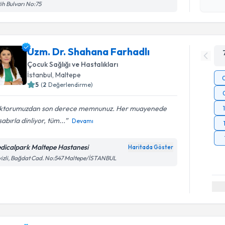
ih Bulvarı No:75
Uzm. Dr. Shahana Farhadlı
Çocuk Sağlığı ve Hastalıkları
İstanbul
, Maltepe
5
(
2
Değerlendirme)
ktorumuzdan son derece memnunuz. Her muayenede
 sabırla dinliyor, tüm...
Devamı
dicalpark Maltepe Hastanesi
Haritada Göster
izli, Bağdat Cad. No:547 Maltepe/İSTANBUL
Randevu T