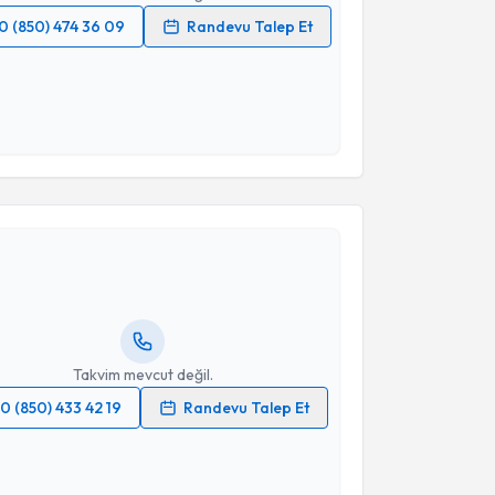
0 (850) 474 36 09
Randevu Talep Et
 verilerimin işlenmesine ilişkin
Aydınlatma Metni
'ni
 ve kişisel verilerimin belirtilen kapsamda
esini kabul ediyorum.
akvimi Talebi
Takvim Talebini Gönder
Fatma İsgandarova Kose
için randevu takvimi talebi
Size bu uzmandan randevu almanız için bir takvim
ında e-posta ile bilgilendireceğiz.
resiniz
Takvim mevcut değil.
0 (850) 433 42 19
Randevu Talep Et
 verilerimin işlenmesine ilişkin
Aydınlatma Metni
'ni
 ve kişisel verilerimin belirtilen kapsamda
esini kabul ediyorum.