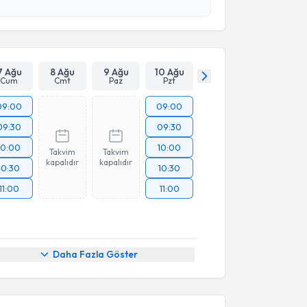
Takvim Talebini Gönder
7 Ağu
8 Ağu
9 Ağu
10 Ağu
Cum
Cmt
Paz
Pzt
09:00
09:00
09:30
09:30
10:00
10:00
Takvim
Takvim
kapalıdır
kapalıdır
10:30
10:30
11:00
11:00
Daha Fazla Göster
akvimi Talebi