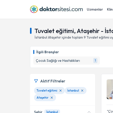
Uzmanlar
Klin
Tuvalet eğitimi, Ataşehir - İst
İstanbul
Ataşehir
içinde toplam
9
Tuvalet eğitimi
uy
İlgili Branşlar
Çocuk Sağlığı ve Hastalıkları
1
Aktif Filtreler
Tuvalet eğitimi
İstanbul
Ataşehir
Çoc
Şehir
İstanbul