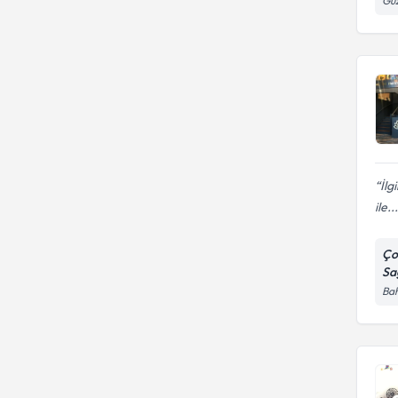
Güz
İlg
ile...
Ço
Sağ
Bah