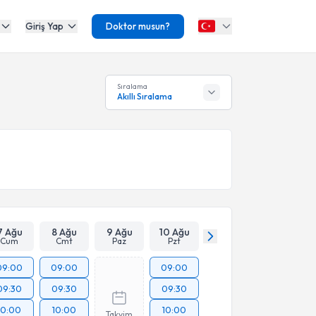
Giriş Yap
Doktor musun?
Sıralama
Akıllı Sıralama
7 Ağu
8 Ağu
9 Ağu
10 Ağu
Cum
Cmt
Paz
Pzt
09:00
09:00
09:00
09:30
09:30
09:30
10:00
10:00
10:00
Takvim