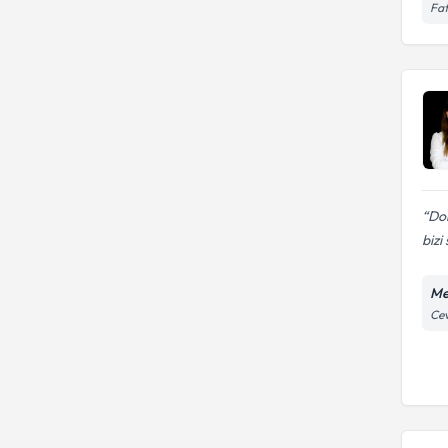
Fat
Do
bizi
Me
Cev