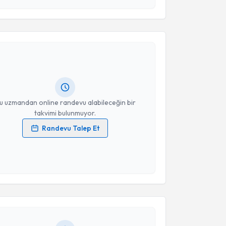
akvimi Talebi
Takvim Talebini Gönder
dviye Çakıl Sağlık
için randevu takvimi talebi
Size bu uzmandan randevu almanız için bir takvim
ında e-posta ile bilgilendireceğiz.
resiniz
u uzmandan online randevu alabileceğin bir
takvimi bulunmuyor.
Randevu Talep Et
 verilerimin işlenmesine ilişkin
Aydınlatma Metni
'ni
 ve kişisel verilerimin belirtilen kapsamda
akvimi Talebi
esini kabul ediyorum.
Takvim Talebini Gönder
Aysun Hacer Sarıtaş
için randevu takvimi talebi
Size bu uzmandan randevu almanız için bir takvim
ında e-posta ile bilgilendireceğiz.