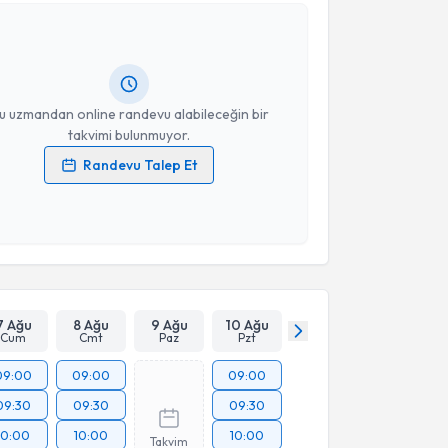
ysun Özdil
için randevu takvimi talebi oluşturun. Size
 randevu almanız için bir takvim hazırlandığında e-
lgilendireceğiz.
resiniz
u uzmandan online randevu alabileceğin bir
takvimi bulunmuyor.
Randevu Talep Et
 verilerimin işlenmesine ilişkin
Aydınlatma Metni
'ni
 ve kişisel verilerimin belirtilen kapsamda
esini kabul ediyorum.
Takvim Talebini Gönder
7 Ağu
8 Ağu
9 Ağu
10 Ağu
Cum
Cmt
Paz
Pzt
09:00
09:00
09:00
09:30
09:30
09:30
10:00
10:00
10:00
Takvim