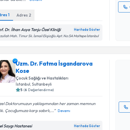
dres
1
Adres
2
Kişisel
okudum
işlenm
f. Dr. İlhan Asya Tanju Özel Kliniği
Haritada Göster
zullah Mah. Timur Sk. İsmail Ekşioğlu Apt. No:5A Maltepe İstanbul
Randevu T
Uzm. Dr. Fatma İsgandarova
Uzm. Dr. 
Kose
oluşturun. 
hazırlandığ
Çocuk Sağlığı ve Hastalıkları
İstanbul
, Sultanbeyli
E-posta Ad
5
(
6
Değerlendirme)
zel Doktorumuzun yaklaşımından her zaman memnun
ık. Çocuğumuza karşı sabırlı,...
Devamı
Kişisel
okudum
el Saygı Hastanesi
Haritada Göster
işlenm