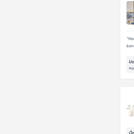
Hoc
kon
Uz
Nam
Öz