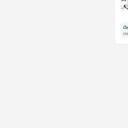
Öz
Odu