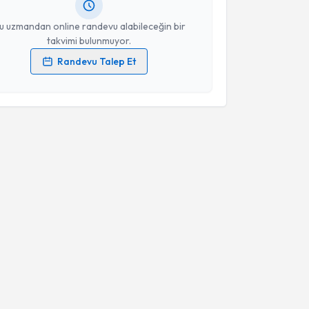
resiniz
u uzmandan online randevu alabileceğin bir
takvimi bulunmuyor.
Randevu Talep Et
 verilerimin işlenmesine ilişkin
Aydınlatma Metni
'ni
 ve kişisel verilerimin belirtilen kapsamda
esini kabul ediyorum.
Takvim Talebini Gönder