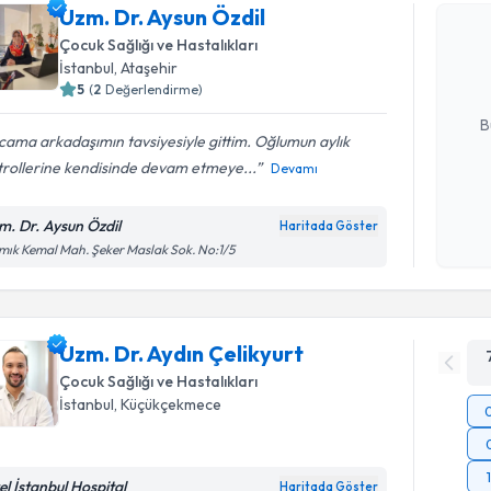
Uzm. Dr. A
Uzm. Dr. Aysun Özdil
bu uzmandan
Çocuk Sağlığı ve Hastalıkları
posta ile bi
İstanbul
, Ataşehir
5
(
2
Değerlendirme)
E-posta Ad
B
ama arkadaşımın tavsiyesiyle gittim. Oğlumun aylık
trollerine kendisinde devam etmeye...
Devamı
Kişisel
okudum
m. Dr. Aysun Özdil
Haritada Göster
işlenm
ık Kemal Mah. Şeker Maslak Sok. No:1/5
Uzm. Dr. Aydın Çelikyurt
Çocuk Sağlığı ve Hastalıkları
İstanbul
, Küçükçekmece
el İstanbul Hospital
Haritada Göster