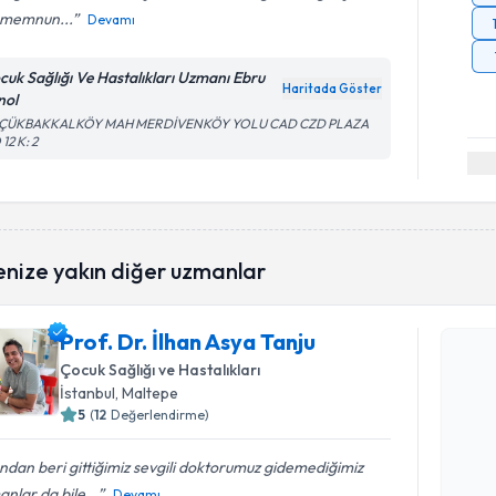
 memnun...
Devamı
cuk Sağlığı Ve Hastalıkları Uzmanı Ebru
Haritada Göster
nol
ÇÜKBAKKALKÖY MAH MERDİVENKÖY YOLU CAD CZD PLAZA
12 K: 2
enize yakın diğer uzmanlar
Randevu T
Prof. Dr. İlhan Asya Tanju
Prof. Dr. 
Çocuk Sağlığı ve Hastalıkları
oluşturun. 
İstanbul
, Maltepe
hazırlandığ
5
(
12
Değerlendirme)
E-posta Ad
ından beri gittiğimiz sevgili doktorumuz gidemediğimiz
nlar da bile...
Devamı