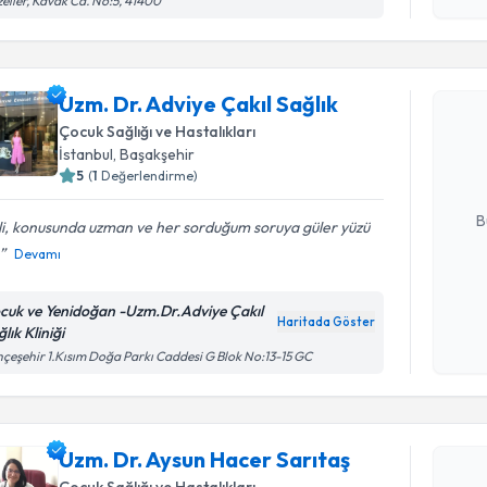
eller, Kavak Cd. No:5, 41400
Randevu T
Uzm. Dr. Adviye Çakıl Sağlık
Uzm. Dr. A
oluşturun. 
Çocuk Sağlığı ve Hastalıkları
hazırlandığ
İstanbul
, Başakşehir
5
(
1
Değerlendirme)
E-posta Ad
B
ili, konusunda uzman ve her sorduğum soruya güler yüzü
Devamı
Kişisel
cuk ve Yenidoğan -Uzm.Dr.Adviye Çakıl
okudum
Haritada Göster
lık Kliniği
Randevu T
işlenm
çeşehir 1.Kısım Doğa Parkı Caddesi G Blok No:13-15 GC
Uzm. Dr. 
oluşturun. 
Uzm. Dr. Aysun Hacer Sarıtaş
hazırlandığ
Çocuk Sağlığı ve Hastalıkları