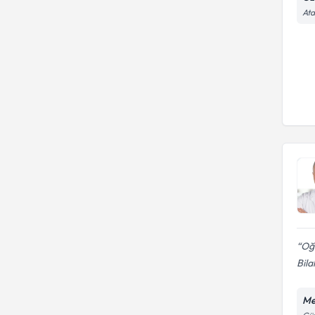
Ata
Oğl
Bila
Me