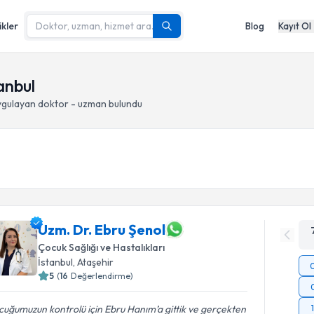
ikler
Blog
Kayıt Ol
anbul
gulayan doktor - uzman bulundu
Uzm. Dr. Ebru Şenol
Çocuk Sağlığı ve Hastalıkları
İstanbul
, Ataşehir
5
(
16
Değerlendirme)
uğumuzun kontrolü için Ebru Hanım’a gittik ve gerçekten