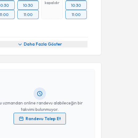
kapalıdır
10:30
10:30
10:30
11:00
11:00
11:00
Daha Fazla Göster
akvimi Talebi
ilal Sağıroğlu
için randevu takvimi talebi oluşturun.
andan randevu almanız için bir takvim
ında e-posta ile bilgilendireceğiz.
resiniz
u uzmandan online randevu alabileceğin bir
takvimi bulunmuyor.
Randevu Talep Et
 verilerimin işlenmesine ilişkin
Aydınlatma Metni
'ni
 ve kişisel verilerimin belirtilen kapsamda
esini kabul ediyorum.