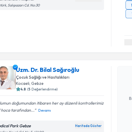
türk, Salıpazarı Cd. No:30
Randevu T
Uzm. Dr. B
Uzm. Dr. Bilal Sağıroğlu
Size bu uzm
Çocuk Sağlığı ve Hastalıkları
hazırlandığ
Kocaeli
, Gebze
4.8
(
5
Değerlendirme)
E-posta Ad
B
umun doğumundan itibaren her ay düzenli kontrollerimiz
l hoca tarafından...
Devamı
Kişisel
okudum
dical Park Gebze
Haritada Göster
işlenm