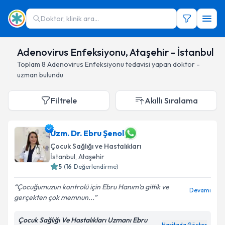
Doktor, klinik ara...
Adenovirus Enfeksiyonu, Ataşehir - İstanbul
Toplam
8
Adenovirus Enfeksiyonu
tedavisi yapan doktor -
uzman bulundu
Filtrele
Akıllı Sıralama
Uzm. Dr. Ebru Şenol
Çocuk Sağlığı ve Hastalıkları
İstanbul
, Ataşehir
5
(
16
Değerlendirme)
Çocuğumuzun kontrolü için Ebru Hanım’a gittik ve
Devamı
gerçekten çok memnun...
Çocuk Sağlığı Ve Hastalıkları Uzmanı Ebru