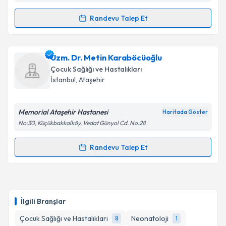
kapsamda işlenmesini kabul ediyorum.
Randevu Talep Et
Randevu Takvimi Talebi
Takvim Talebini Gönder
Ass. Dr. Fikret Asarcıklı
için randevu takvimi talebi
Uzm. Dr. Metin Karaböcüoğlu
oluşturun. Size bu uzmandan randevu almanız için bir
Çocuk Sağlığı ve Hastalıkları
takvim hazırlandığında e-posta ile bilgilendireceğiz.
İstanbul
, Ataşehir
E-posta Adresiniz
Memorial Ataşehir Hastanesi
Haritada Göster
No:30, Küçükbakkalköy, Vedat Günyol Cd. No:28
Kişisel verilerimin işlenmesine ilişkin
Aydınlatma
Randevu Talep Et
Randevu Takvimi Talebi
Metni
'ni okudum ve kişisel verilerimin belirtilen
kapsamda işlenmesini kabul ediyorum.
Uzm. Dr. Metin Karaböcüoğlu
için randevu takvimi
talebi oluşturun. Size bu uzmandan randevu almanız
Takvim Talebini Gönder
İlgili Branşlar
için bir takvim hazırlandığında e-posta ile
bilgilendireceğiz.
Çocuk Sağlığı ve Hastalıkları
Neonatoloji
8
1