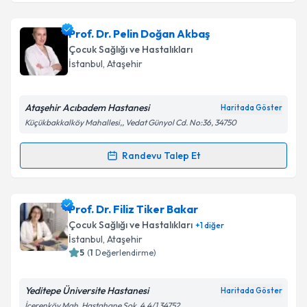
Uzm. Dr. Berrin Emre Karaman
için randevu
Prof. Dr. Pelin Doğan Akbaş
takvimi talebi oluşturun. Size bu uzmandan randevu
Çocuk Sağlığı ve Hastalıkları
almanız için bir takvim hazırlandığında e-posta ile
İstanbul
, Ataşehir
bilgilendireceğiz.
E-posta Adresiniz
Ataşehir Acıbadem Hastanesi
Haritada Göster
Küçükbakkalköy Mahallesi,, Vedat Günyol Cd. No:36, 34750
Randevu Talep Et
Randevu Takvimi Talebi
Kişisel verilerimin işlenmesine ilişkin
Aydınlatma
Metni
'ni okudum ve kişisel verilerimin belirtilen
kapsamda işlenmesini kabul ediyorum.
Prof. Dr. Pelin Doğan Akbaş
için randevu takvimi
Prof. Dr. Filiz Tiker Bakar
talebi oluşturun. Size bu uzmandan randevu almanız
Çocuk Sağlığı ve Hastalıkları
+
1
diğer
için bir takvim hazırlandığında e-posta ile
Takvim Talebini Gönder
İstanbul
, Ataşehir
bilgilendireceğiz.
5
(
1
Değerlendirme)
E-posta Adresiniz
Yeditepe Üniversite Hastanesi
Haritada Göster
İçerenköy Mah. Hastahane Sok. 4,4/1 34752