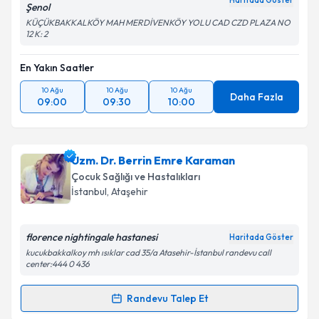
Haritada Göster
Şenol
KÜÇÜKBAKKALKÖY MAH MERDİVENKÖY YOLU CAD CZD PLAZA NO
12 K: 2
En Yakın Saatler
10 Ağu
10 Ağu
10 Ağu
Daha Fazla
09:00
09:30
10:00
Uzm. Dr. Berrin Emre Karaman
Çocuk Sağlığı ve Hastalıkları
İstanbul
, Ataşehir
florence nightingale hastanesi
Haritada Göster
kucukbakkalkoy mh ısıklar cad 35/a Atasehir-İstanbul randevu call
center:444 0 436
Randevu Talep Et
Randevu Takvimi Talebi