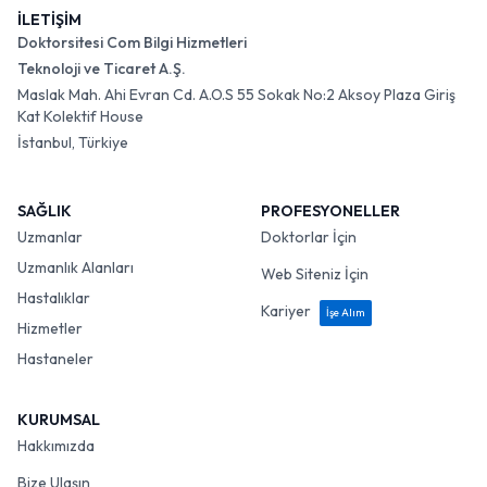
İLETİŞİM
Doktorsitesi Com Bilgi Hizmetleri
Teknoloji ve Ticaret A.Ş.
Maslak Mah. Ahi Evran Cd. A.O.S 55 Sokak No:2 Aksoy Plaza Giriş
Kat Kolektif House
İstanbul, Türkiye
SAĞLIK
PROFESYONELLER
Uzmanlar
Doktorlar İçin
Uzmanlık Alanları
Web Siteniz İçin
Hastalıklar
Kariyer
İşe Alım
Hizmetler
Hastaneler
KURUMSAL
Hakkımızda
Bize Ulaşın