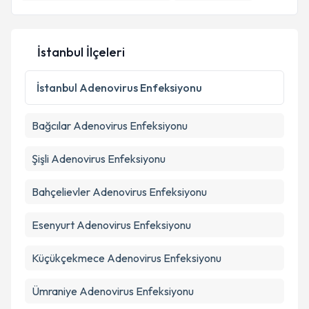
E-posta Adresiniz
İstanbul İlçeleri
Kişisel verilerimin işlenmesine ilişkin
Aydınlatma
İstanbul
Adenovirus Enfeksiyonu
Metni
'ni okudum ve kişisel verilerimin belirtilen
kapsamda işlenmesini kabul ediyorum.
Bağcılar
Adenovirus Enfeksiyonu
Takvim Talebini Gönder
Şişli
Adenovirus Enfeksiyonu
Bahçelievler
Adenovirus Enfeksiyonu
Esenyurt
Adenovirus Enfeksiyonu
Küçükçekmece
Adenovirus Enfeksiyonu
Ümraniye
Adenovirus Enfeksiyonu