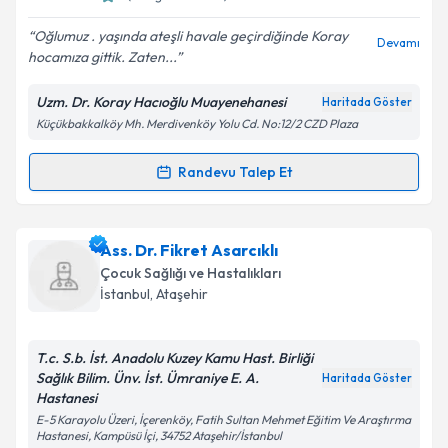
E-posta Adresiniz
Oğlumuz . yaşında ateşli havale geçirdiğinde Koray
Devamı
hocamıza gittik. Zaten...
Uzm. Dr. Koray Hacıoğlu Muayenehanesi
Haritada Göster
Kişisel verilerimin işlenmesine ilişkin
Aydınlatma
Küçükbakkalköy Mh. Merdivenköy Yolu Cd. No:12/2 CZD Plaza
Metni
'ni okudum ve kişisel verilerimin belirtilen
kapsamda işlenmesini kabul ediyorum.
Randevu Talep Et
Randevu Takvimi Talebi
Takvim Talebini Gönder
Uzm. Dr. Koray Hacıoğlu
için randevu takvimi talebi
Ass. Dr. Fikret Asarcıklı
oluşturun. Size bu uzmandan randevu almanız için bir
Çocuk Sağlığı ve Hastalıkları
takvim hazırlandığında e-posta ile bilgilendireceğiz.
İstanbul
, Ataşehir
E-posta Adresiniz
T.c. S.b. İst. Anadolu Kuzey Kamu Hast. Birliği
Sağlık Bilim. Ünv. İst. Ümraniye E. A.
Haritada Göster
Hastanesi
E-5 Karayolu Üzeri, İçerenköy, Fatih Sultan Mehmet Eğitim Ve Araştırma
Kişisel verilerimin işlenmesine ilişkin
Aydınlatma
Hastanesi, Kampüsü İçi, 34752 Ataşehir/İstanbul
Metni
'ni okudum ve kişisel verilerimin belirtilen