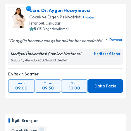
Uzm. Dr. Aygün Hüseyinova
Çocuk ve Ergen Psikiyatristi
+
1
diğer
İstanbul
, Üsküdar
5
(
13
Değerlendirme)
Devamı
Dr aygün hocamız cok iyi bir doktor her konuda bizi...
Medipol Üniversitesi Çamlıca Hastanesi
Haritada Göster
Bulgurlu, Alemdağ Cd No:100, 34696
En Yakın Saatler
Yarın
Yarın
Yarın
Daha Fazla
09:00
09:30
10:00
İlgili Branşlar
Çocuk Gelişim
1