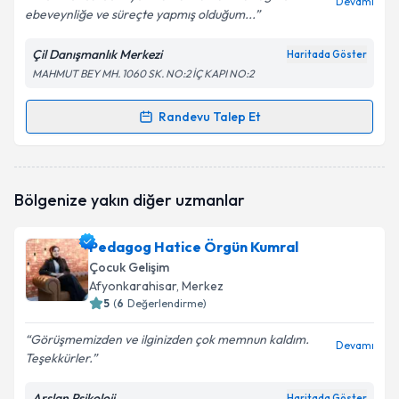
Devamı
ebeveynliğe ve süreçte yapmış olduğum...
Çil Danışmanlık Merkezi
Haritada Göster
MAHMUT BEY MH. 1060 SK. NO:2 İÇ KAPI NO:2
Randevu Talep Et
Randevu Takvimi Talebi
Çocuk Gelişim Uzmanı Hayranur Çil
için randevu
Bölgenize yakın diğer uzmanlar
takvimi talebi oluşturun. Size bu uzmandan randevu
almanız için bir takvim hazırlandığında e-posta ile
bilgilendireceğiz.
Pedagog Hatice Örgün Kumral
Çocuk Gelişim
E-posta Adresiniz
Afyonkarahisar
, Merkez
5
(
6
Değerlendirme)
Görüşmemizden ve ilginizden çok memnun kaldım.
Devamı
Teşekkürler.
Kişisel verilerimin işlenmesine ilişkin
Aydınlatma
Metni
'ni okudum ve kişisel verilerimin belirtilen
kapsamda işlenmesini kabul ediyorum.
Arslan Psikoloji
Haritada Göster