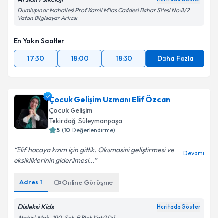
Dumlupınar Mahallesi Prof Kamil Milas Caddesi Bahar Sitesi No:8/2
Vatan Bilgisayar Arkası
Takvim Talebini Gönder
En Yakın Saatler
17:30
18:00
18:30
Daha Fazla
Çocuk Gelişim Uzmanı Elif Özcan
Çocuk Gelişim
Tekirdağ
, Süleymanpaşa
5
(
10
Değerlendirme)
Elif hocaya kızım için gittik. Okumasini geliştirmesi ve
Devamı
eksikliklerinin giderilmesi...
Adres
1
Online Görüşme
Disleksi Kids
Haritada Göster
Atatürk Mah. 290. Sok. B Blok Kat:2 D:1