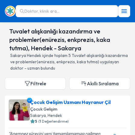
Doktor, klinik ara...
Tuvalet alışkanlığı kazandırma ve
problemler(enürezis, enkprezis, kaka
tutma), Hendek - Sakarya
Sakarya
Hendek
içinde toplam
5
Tuvalet alışkanlığı kazandırma
ve problemler(enürezis, enkprezis, kaka tutma)
uygulayan
doktor - uzman bulundu
Filtrele
Akıllı Sıralama
Çocuk Gelişim Uzmanı Hayranur Çil
Çocuk Gelişim
Sakarya
, Hendek
5
(
1
Değerlendirme)
Anemnez sürecini yeni tamamlamamıza rağmen