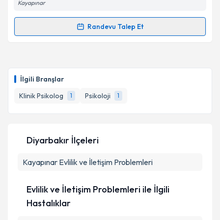
Kayapınar
Randevu Talep Et
Randevu Takvimi Talebi
Klinik Psikolog Elif Bakır
için randevu takvimi talebi
oluşturun. Size bu uzmandan randevu almanız için bir
İlgili Branşlar
takvim hazırlandığında e-posta ile bilgilendireceğiz.
Klinik Psikolog
Psikoloji
1
1
E-posta Adresiniz
Diyarbakır İlçeleri
Kişisel verilerimin işlenmesine ilişkin
Aydınlatma
Kayapınar
Metni
Evlilik ve İletişim Problemleri
'ni okudum ve kişisel verilerimin belirtilen
kapsamda işlenmesini kabul ediyorum.
Evlilik ve İletişim Problemleri ile İlgili
Takvim Talebini Gönder
Hastalıklar