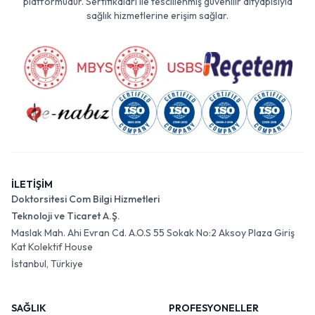
platformudur. Sertifikaları ile tescillenmiş güvenilir altyapısıyla
sağlık hizmetlerine erişim sağlar.
İLETİŞİM
Doktorsitesi Com Bilgi Hizmetleri
Teknoloji ve Ticaret A.Ş.
Maslak Mah. Ahi Evran Cd. A.O.S 55 Sokak No:2 Aksoy Plaza Giriş
Kat Kolektif House
İstanbul, Türkiye
SAĞLIK
PROFESYONELLER