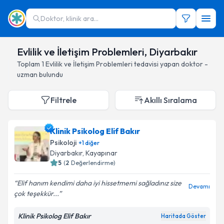
Doktor, klinik ara...
Evlilik ve İletişim Problemleri, Diyarbakır
Toplam
1
Evlilik ve İletişim Problemleri
tedavisi yapan doktor -
uzman bulundu
Filtrele
Akıllı Sıralama
Klinik Psikolog Elif Bakır
Psikoloji
+
1
diğer
Diyarbakır
, Kayapınar
5
(
2
Değerlendirme)
Elif hanım kendimi daha iyi hissetmemi sağladınız size
Devamı
çok teşekkür...
Klinik Psikolog Elif Bakır
Haritada Göster