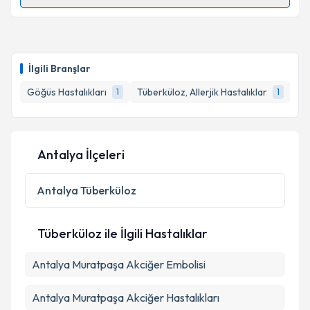
Randevu Takvimi Talebi
Uzm. Dr. Nermin Keskiner
için randevu takvimi
talebi oluşturun. Size bu uzmandan randevu almanız
İlgili Branşlar
için bir takvim hazırlandığında e-posta ile
bilgilendireceğiz.
Göğüs Hastalıkları
Tüberküloz, Allerjik Hastalıklar
1
1
E-posta Adresiniz
Antalya İlçeleri
Kişisel verilerimin işlenmesine ilişkin
Aydınlatma
Antalya
Tüberküloz
Metni
'ni okudum ve kişisel verilerimin belirtilen
kapsamda işlenmesini kabul ediyorum.
Tüberküloz ile İlgili Hastalıklar
Takvim Talebini Gönder
Antalya Muratpaşa Akciğer Embolisi
Antalya Muratpaşa Akciğer Hastalıkları