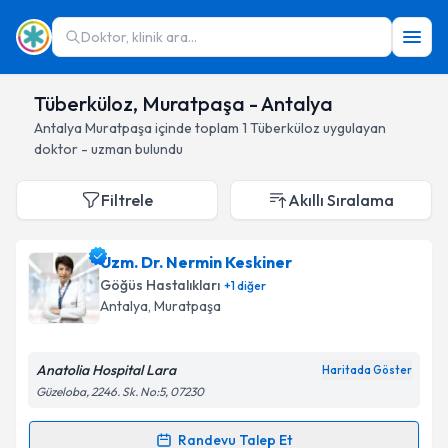
Doktor, klinik ara...
Tüberküloz, Muratpaşa - Antalya
Antalya
Muratpaşa
içinde toplam
1
Tüberküloz
uygulayan
doktor - uzman bulundu
Filtrele
Akıllı Sıralama
Uzm. Dr. Nermin Keskiner
Göğüs Hastalıkları
+
1
diğer
Antalya
, Muratpaşa
Anatolia Hospital Lara
Haritada Göster
Güzeloba, 2246. Sk. No:5, 07230
Randevu Talep Et