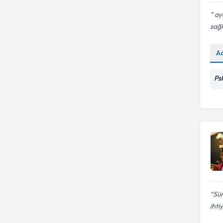
ay
sağl
A
Ps
Sür
ihti