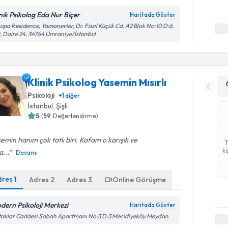
inik Psikolog Eda Nur Biçer
Haritada Göster
upa Residence, Yamanevler, Dr. Fazıl Küçük Cd. A2 Blok No:10 D:6.
, Daire 24, 34764 Ümraniye/İstanbul
Klinik Psikolog Yasemin Mısırlı
Psikoloji
+
1
diğer
İstanbul
, Şişli
5
(
59
Değerlendirme)
emin hanım çok tatlı biri. Kafam o karışık ve
ka
...
Devamı
dres
1
Adres
2
Adres
3
Online Görüşme
dern Psikoloji Merkezi
Haritada Göster
aklar Caddesi Sabah Apartmanı No:3 D:3 Mecidiyeköy Meydan