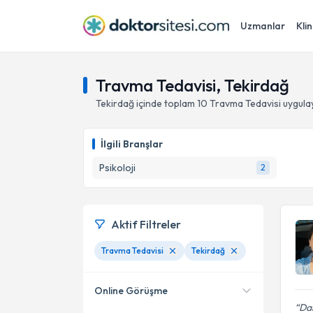
Uzmanlar
Klin
Travma Tedavisi, Tekirdağ
Tekirdağ
içinde toplam
10
Travma Tedavisi
uygula
İlgili Branşlar
Psikoloji
2
Aktif Filtreler
Travma Tedavisi
Tekirdağ
Online Görüşme
Dah