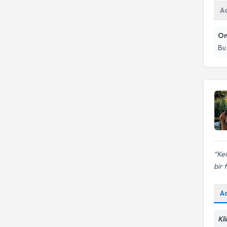
A
On
Bu
Ken
bir 
A
Kl