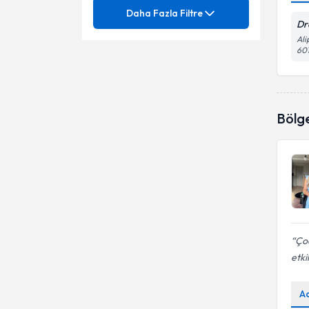
Mezuniyet
Anoreksiya Nervoza
Daha Fazla Filtre
Dr
Asansör Fobisi
Ali
Ünvan
Aile Danışmanlığı
601
Ayrılık Kaygısı
Aile İçi İletişim Sorunları
İstanbul Aydın Üniversitesi
Bağlanma Sorunları
Aile İçi Sağlıklı İletişim
İstanbul Gelişim Üniversitesi
Bölg
Psk.
Ergen Danışmanlığı
Aile terapisi/danışmanlığı
Genel Psikolojik Destek
Anksiyete Bozuklukları
Tedavisi
Panik Bozukluk
Anne - Baba Eğitimi ve
Danışmanlığı
Yetişkin Danışmanlığı
Anoreksiya
Aile Danışmanlığı
Çoc
Beck anksiyete ölçeği
etki
Aile içi iletişim
Beck depresyon envanteri
A
Bilişsel Davranışçı Danışmanlık