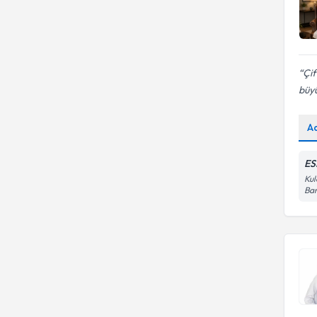
Çif
büyü
A
ES
Kul
Ban