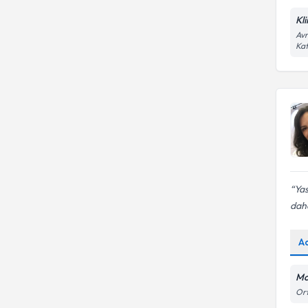
Kl
Avr
Kat
Yas
daha
A
Mo
Ort