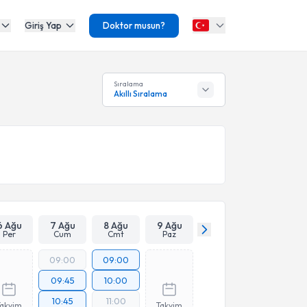
Giriş Yap
Doktor musun?
Sıralama
Akıllı Sıralama
6 Ağu
7 Ağu
8 Ağu
9 Ağu
Per
Cum
Cmt
Paz
09:00
09:00
09:45
10:00
10:45
11:00
Takvim
Takvim