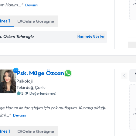
ka
em Hanım...
Devamı
dres
1
Online Görüşme
k. Ozlem Tahiroglu
Haritada Göster
Psk. Müge Özcan
Psikoloji
Tekirdağ
, Çorlu
5
(
9
Değerlendirme)
e Hanım ile tanıştığım için çok mutluyum. Kurmuş olduğu
ka
mi...
Devamı
dres
1
Online Görüşme