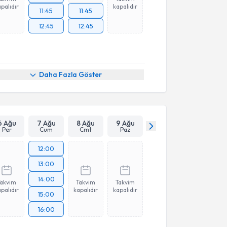
palıdır
kapalıdır
11:45
11:45
12:45
12:45
Daha Fazla Göster
6 Ağu
7 Ağu
8 Ağu
9 Ağu
Per
Cum
Cmt
Paz
12:00
13:00
14:00
Takvim
Takvim
Takvim
palıdır
kapalıdır
kapalıdır
15:00
16:00