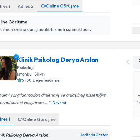
Online Görüşme
dres
1
Adres
2
line Görüşme
 uzman online danışmanlık hizmeti sunmaktadır.
Klinik Psikolog Derya Arslan
Psikoloji
İstanbul
, Silivri
5
(
30
Değerlendirme)
dimi yargılanmadan dinlenmiş ve anlaşılmış hissettiğim
ka
terapi süreci yaşıyorum....
Devamı
dres
1
Online Görüşme
inik Psikolog Derya Arslan
Haritada Göster