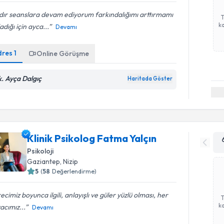
dır seanslara devam ediyorum farkındalığımı arttırmamı
ka
adığı için ayca...
Devamı
dres
1
Online Görüşme
k. Ayça Dalgıç
Haritada Göster
Klinik Psikolog Fatma Yalçın
Psikoloji
Gaziantep
, Nizip
5
(
58
Değerlendirme)
ecimiz boyunca ilgili, anlayışlı ve güler yüzlü olması, her
ka
yacımız...
Devamı