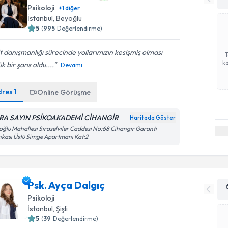
Psikoloji
+
1
diğer
İstanbul
, Beyoğlu
5
(
995
Değerlendirme)
t danışmanlığı sürecinde yollarımızın kesişmiş olması
ka
k bir şans oldu....
Devamı
dres
1
Online Görüşme
RA SAYIN PSİKOAKADEMİ CİHANGİR
Haritada Göster
oğlu Mahallesi Sıraselviler Caddesi No:68 Cihangir Garanti
kası Üstü Simge Apartmanı Kat:2
Psk. Ayça Dalgıç
Psikoloji
İstanbul
, Şişli
5
(
39
Değerlendirme)