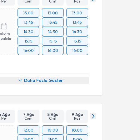
Per
Cum
Cmt
Paz
13:00
13:00
13:00
13:45
13:45
13:45
14:30
14:30
14:30
Takvim
palıdır
15:15
15:15
15:15
16:00
16:00
16:00
Daha Fazla Göster
6 Ağu
7 Ağu
8 Ağu
9 Ağu
Per
Cum
Cmt
Paz
12:00
10:00
10:00
13:00
11:00
11:00