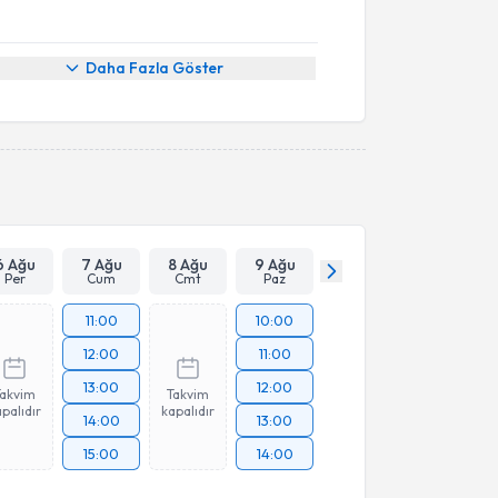
Daha Fazla Göster
6 Ağu
7 Ağu
8 Ağu
9 Ağu
Per
Cum
Cmt
Paz
11:00
10:00
12:00
11:00
13:00
12:00
Takvim
Takvim
palıdır
kapalıdır
14:00
13:00
15:00
14:00