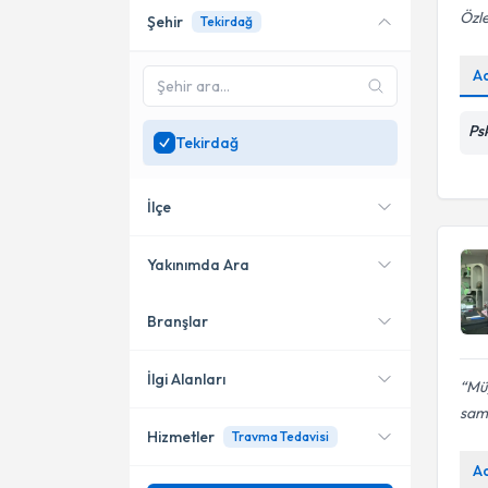
Özl
Şehir
Tekirdağ
Online danışmanlık sunan
uzmanları göster
A
Sadece
Tekirdağ
bölgesinde uzman ara
Ps
Tekirdağ
İlçe
Yakınımda Ara
Branşlar
Konumuma yakın uzmanları
Çerkezköy
göster
Çorlu
İlgi Alanları
Müg
sami
Hizmetler
Travma Tedavisi
Psikoloji
A