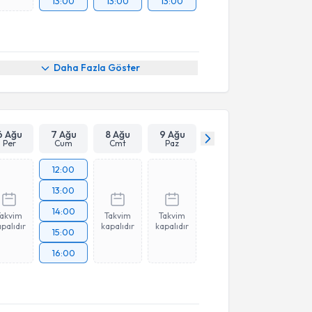
13:00
13:00
13:00
Daha Fazla Göster
6 Ağu
7 Ağu
8 Ağu
9 Ağu
Per
Cum
Cmt
Paz
12:00
13:00
14:00
Takvim
Takvim
Takvim
palıdır
kapalıdır
kapalıdır
15:00
16:00