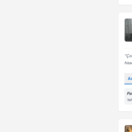
Çok
his
A
Ps
Yah