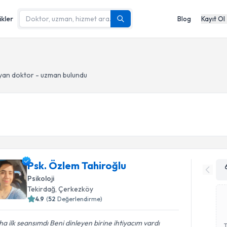
ikler
Blog
Kayıt Ol
yan doktor - uzman bulundu
Psk. Özlem Tahiroğlu
Psikoloji
Tekirdağ
, Çerkezköy
4.9
(
52
Değerlendirme)
a ilk seansımdı Beni dinleyen birine ihtiyacım vardı