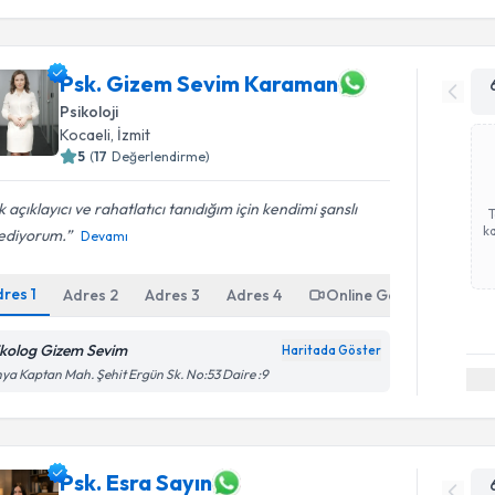
Psk. Gizem Sevim Karaman
Psikoloji
Kocaeli
, İzmit
5
(
17
Değerlendirme)
 açıklayıcı ve rahatlatıcı tanıdığım için kendimi şanslı
ka
sediyorum.
Devamı
dres
1
Adres
2
Adres
3
Adres
4
Online Görüşme
ikolog Gizem Sevim
Haritada Göster
ya Kaptan Mah. Şehit Ergün Sk. No:53 Daire :9
Psk. Esra Sayın