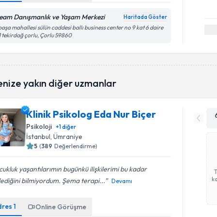
eam Danışmanlık ve Yaşam Merkezi
Haritada Göster
paşa mahallesi sülün caddesi ballı business center no 9 kat 6 daire
 tekirdağ çorlu, Çorlu 59860
enize yakın diğer uzmanlar
Klinik Psikolog Eda Nur Biçer
Psikoloji
+
1
diğer
İstanbul
, Ümraniye
5
(
389
Değerlendirme)
ukluk yaşantılarımın bugünkü ilişkilerimi bu kadar
ka
lediğini bilmiyordum. Şema terapi...
Devamı
dres
1
Online Görüşme