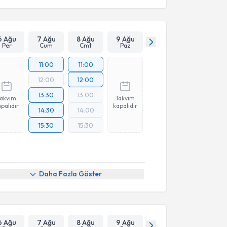
6 Ağu
7 Ağu
8 Ağu
9 Ağu
Per
Cum
Cmt
Paz
11:00
11:00
12:00
12:00
13:30
13:00
Takvim
Takvim
palıdır
kapalıdır
14:30
14:00
15:30
15:30
Daha Fazla Göster
6 Ağu
7 Ağu
8 Ağu
9 Ağu