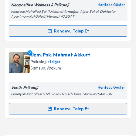
Neopositive Wellness & Psikoloji
Haritada Göster
Medrese Mahallesi Şehit Mehmet Armağan Alper Sokak Doktorlar
Apartmanı Kat:3 No:11 Merkez/YOZGAT
Randevu Talep Et
Randevu Takvimi Talebi
Psk. Buğrahan Can
için randevu takvimi talebi
Uzm. Psk. Mehmet Akkurt
oluşturun. Size bu uzmandan randevu almanız için bir
Psikoloji
+
1
diğer
takvim hazırlandığında e-posta ile bilgilendireceğiz.
Samsun
, Atakum
E-posta Adresiniz
Venüs Psikoloji
Haritada Göster
Güzelyalı Mahallesi 3021. Sokak No:1/1 Daire:1 Atakum/SAMSUN
Kişisel verilerimin işlenmesine ilişkin
Aydınlatma
Randevu Talep Et
Randevu Takvimi Talebi
Metni
'ni okudum ve kişisel verilerimin belirtilen
kapsamda işlenmesini kabul ediyorum.
Uzm. Psk. Mehmet Akkurt
için randevu takvimi