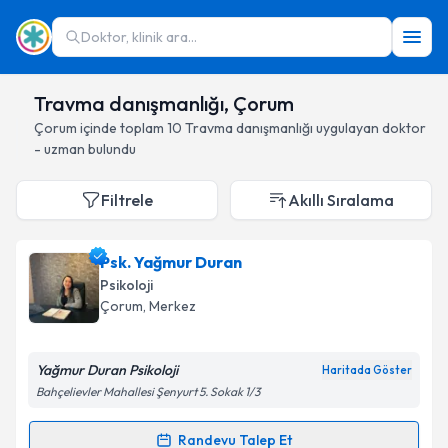
Doktor, klinik ara...
Travma danışmanlığı, Çorum
Çorum
içinde toplam
10
Travma danışmanlığı
uygulayan doktor
- uzman bulundu
Filtrele
Akıllı Sıralama
Psk. Yağmur Duran
Psikoloji
Çorum
, Merkez
Yağmur Duran Psikoloji
Haritada Göster
Bahçelievler Mahallesi Şenyurt 5. Sokak 1/3
Randevu Talep Et