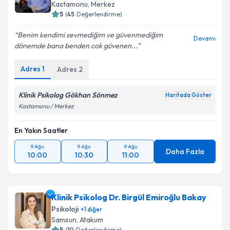
Kastamonu
, Merkez
5
(
45
Değerlendirme)
Benim kendimi sevmediğim ve güvenmediğim
Devamı
dönemde bana benden cok güvenen...
Adres
1
Adres
2
Klinik Psikolog Gökhan Sönmez
Haritada Göster
Kastamonu / Merkez
En Yakın Saatler
9 Ağu
9 Ağu
9 Ağu
Daha Fazla
10:00
10:30
11:00
Klinik Psikolog Dr. Birgül Emiroğlu Bakay
Psikoloji
+
1
diğer
Samsun
, Atakum
5
(
10
Değerlendirme)