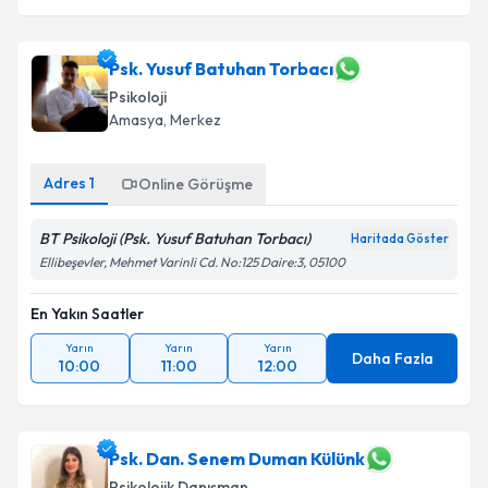
Psk. Yusuf Batuhan Torbacı
Psikoloji
Amasya
, Merkez
Adres
1
Online Görüşme
BT Psikoloji (Psk. Yusuf Batuhan Torbacı)
Haritada Göster
Ellibeşevler, Mehmet Varinli Cd. No:125 Daire:3, 05100
En Yakın Saatler
Yarın
Yarın
Yarın
Daha Fazla
10:00
11:00
12:00
Psk. Dan. Senem Duman Külünk
Psikolojik Danışman