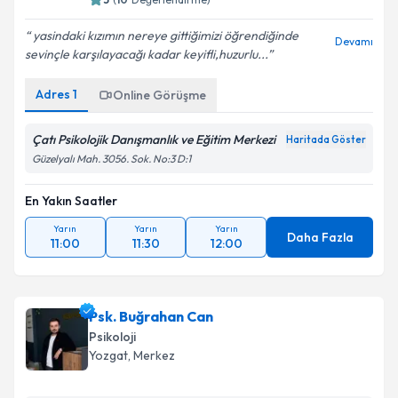
yasindaki kızımın nereye gittiğimizi öğrendiğinde
Devamı
sevinçle karşılayacağı kadar keyifli,huzurlu...
Adres
1
Online Görüşme
Çatı Psikolojik Danışmanlık ve Eğitim Merkezi
Haritada Göster
Güzelyalı Mah. 3056. Sok. No:3 D:1
En Yakın Saatler
Yarın
Yarın
Yarın
Daha Fazla
11:00
11:30
12:00
Psk. Buğrahan Can
Psikoloji
Yozgat
, Merkez