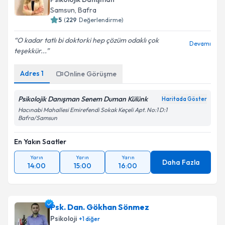
Samsun
, Bafra
5
(
229
Değerlendirme)
O kadar tatlı bi doktorki hep çözüm odaklı çok
Devamı
teşekkür...
Adres
1
Online Görüşme
Psikolojik Danışman Senem Duman Külünk
Haritada Göster
Hacınabi Mahallesi Emirefendi Sokak Keçeli Apt. No:1 D:1
Bafra/Samsun
En Yakın Saatler
Yarın
Yarın
Yarın
Daha Fazla
14:00
15:00
16:00
Psk. Dan. Gökhan Sönmez
Psikoloji
+
1
diğer