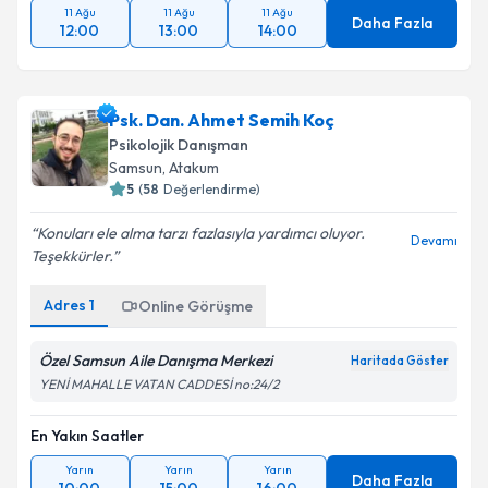
11 Ağu
11 Ağu
11 Ağu
Daha Fazla
12:00
13:00
14:00
Psk. Dan. Ahmet Semih Koç
Psikolojik Danışman
Samsun
, Atakum
5
(
58
Değerlendirme)
Konuları ele alma tarzı fazlasıyla yardımcı oluyor.
Devamı
Teşekkürler.
Adres
1
Online Görüşme
Özel Samsun Aile Danışma Merkezi
Haritada Göster
YENİ MAHALLE VATAN CADDESİ no:24/2
En Yakın Saatler
Yarın
Yarın
Yarın
Daha Fazla