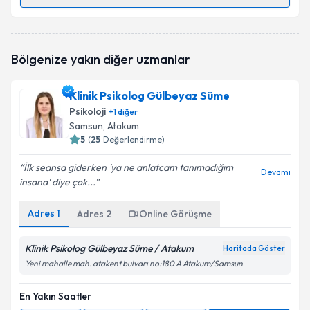
Randevu Takvimi Talebi
Psk. Yağmur Duran
için randevu takvimi talebi
Bölgenize yakın diğer uzmanlar
oluşturun. Size bu uzmandan randevu almanız için bir
takvim hazırlandığında e-posta ile bilgilendireceğiz.
Klinik Psikolog Gülbeyaz Süme
E-posta Adresiniz
Psikoloji
+
1
diğer
Samsun
, Atakum
5
(
25
Değerlendirme)
İlk seansa giderken 'ya ne anlatcam tanımadığım
Kişisel verilerimin işlenmesine ilişkin
Aydınlatma
Devamı
insana' diye çok...
Metni
'ni okudum ve kişisel verilerimin belirtilen
kapsamda işlenmesini kabul ediyorum.
Adres
1
Adres
2
Online Görüşme
Takvim Talebini Gönder
Klinik Psikolog Gülbeyaz Süme / Atakum
Haritada Göster
Yeni mahalle mah. atakent bulvarı no:180 A Atakum/Samsun
En Yakın Saatler