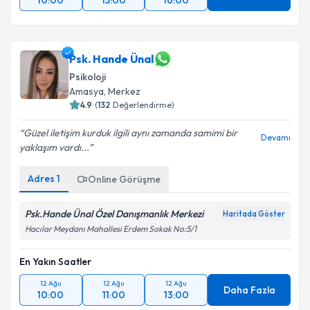
10:00
15:00
16:00
Psk. Hande Ünal
Psikoloji
Amasya
, Merkez
4.9
(
132
Değerlendirme)
Güzel iletişim kurduk ilgili aynı zamanda samimi bir
Devamı
yaklaşım vardı...
Adres
1
Online Görüşme
Psk.Hande Ünal Özel Danışmanlık Merkezi
Haritada Göster
Hacılar Meydanı Mahallesi Erdem Sokak No:5/1
En Yakın Saatler
12 Ağu
12 Ağu
12 Ağu
Daha Fazla
10:00
11:00
13:00