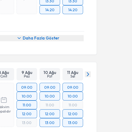
13:30
13:30
14:20
14:20
Daha Fazla Göster
8 Ağu
9 Ağu
10 Ağu
11 Ağu
Cmt
Paz
Pzt
Sal
09:00
09:00
09:00
10:00
10:00
10:00
11:00
11:00
11:00
Takvim
palıdır
12:00
12:00
12:00
13:00
13:00
13:00