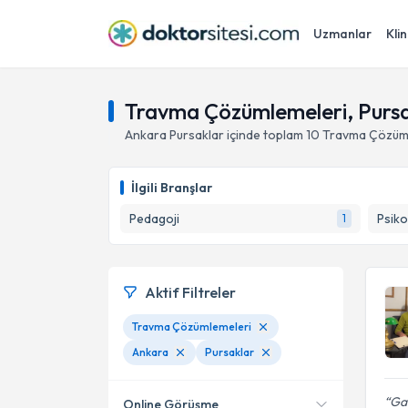
Uzmanlar
Klin
Travma Çözümlemeleri, Pursa
Ankara
Pursaklar
içinde toplam
10
Travma Çözüm
İlgili Branşlar
Pedagoji
Psiko
1
Aktif Filtreler
Travma Çözümlemeleri
Ankara
Pursaklar
Gay
Online Görüşme