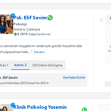
Psk. Elif Sevim
Psikoloji
Ankara
, Çankaya
5
(
1575
Değerlendirme)
n zamandır kaygılarım nedeniyle günlük hayatımı bile
ka
at yaşayamaz hale...
Devamı
Adres
2
dres
1
Online Görüşme
k. Elif Sevim
Haritada Göster
yolu Mahallesi 2505 Sokak No:33 D:4
Randevu T
Klinik Psikolog Yasemin
Klinik Psi