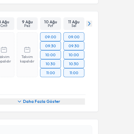
8 Ağu
9 Ağu
10 Ağu
11 Ağu
Cmt
Paz
Pzt
Sal
09:00
09:00
09:30
09:30
10:00
10:00
Takvim
Takvim
palıdır
kapalıdır
10:30
10:30
11:00
11:00
Daha Fazla Göster
akvimi Talebi
kolog Yasemin Oltulu
için randevu takvimi talebi