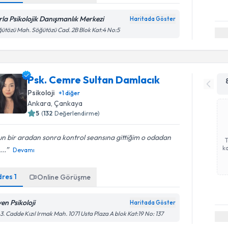
rla Psikolojik Danışmanlık Merkezi
Haritada Göster
ütözü Mah. Söğütözü Cad. 2B Blok Kat:4 No:5
Psk. Cemre Sultan Damlacık
Psikoloji
+
1
diğer
Ankara
, Çankaya
5
(
132
Değerlendirme)
n bir aradan sonra kontrol seansına gittiğim o odadan
ka
...
Devamı
dres
1
Online Görüşme
en Psikoloji
Haritada Göster
3. Cadde Kızıl Irmak Mah. 1071 Usta Plaza A blok Kat:19 No: 137