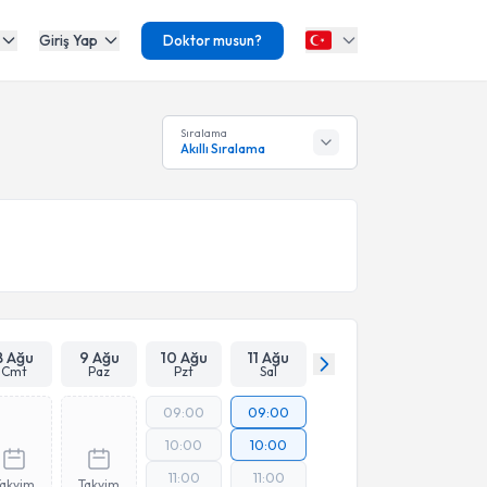
Giriş Yap
Doktor musun?
Sıralama
Akıllı Sıralama
8 Ağu
9 Ağu
10 Ağu
11 Ağu
Cmt
Paz
Pzt
Sal
09:00
09:00
10:00
10:00
11:00
11:00
Takvim
Takvim