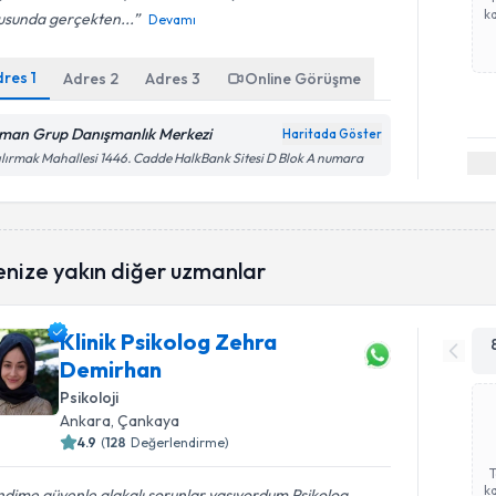
ka
usunda gerçekten...
Devamı
dres
1
Adres
2
Adres
3
Online Görüşme
man Grup Danışmanlık Merkezi
Haritada Göster
ılırmak Mahallesi 1446. Cadde HalkBank Sitesi D Blok A numara
enize yakın diğer uzmanlar
Klinik Psikolog Zehra
Demirhan
Psikoloji
Ankara
, Çankaya
4.9
(
128
Değerlendirme)
ka
dime güvenle alakalı sorunlar yaşıyordum Psikolog