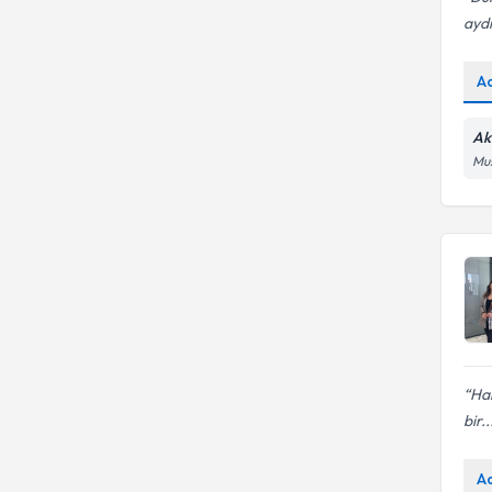
aydı
A
Ak
Mus
Har
bir..
A