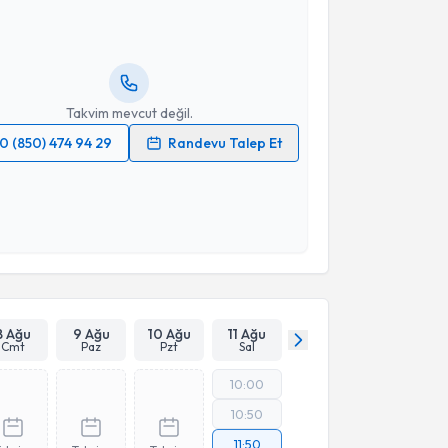
Size bu uzmandan randevu almanız için bir takvim
ında e-posta ile bilgilendireceğiz.
resiniz
Takvim mevcut değil.
0 (850) 474 94 29
Randevu Talep Et
 verilerimin işlenmesine ilişkin
Aydınlatma Metni
'ni
 ve kişisel verilerimin belirtilen kapsamda
esini kabul ediyorum.
Takvim Talebini Gönder
8 Ağu
9 Ağu
10 Ağu
11 Ağu
Cmt
Paz
Pzt
Sal
10:00
10:50
11:50