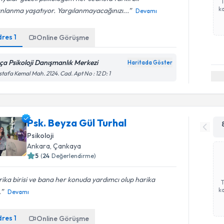
ka
nlanma yaşatıyor. Yargılanmayacağınızı...
Devamı
dres
1
Online Görüşme
ça Psikoloji Danışmanlık Merkezi
Haritada Göster
tafa Kemal Mah. 2124. Cad. Apt No : 12 D: 1
Psk. Beyza Gül Turhal
Psikoloji
Ankara
, Çankaya
5
(
24
Değerlendirme)
ika birisi ve bana her konuda yardımcı olup harika
ka
.
Devamı
dres
1
Online Görüşme