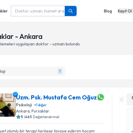
ikler
Blog
Kayıt Ol
klar - Ankara
lemeleri
uygulayan doktor - uzman bulundu
loji
1
Uzm. Psk. Mustafa Cem Oğuz
Psikoloji
+
1
diğer
Ankara
, Pursaklar
5
(
465
Değerlendirme)
et olumlu bir terapi herkese tavsiye ederim hocam