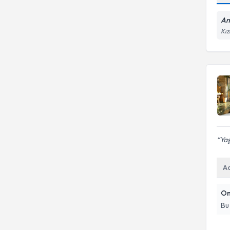
An
Kız
Yaş
A
On
Bu