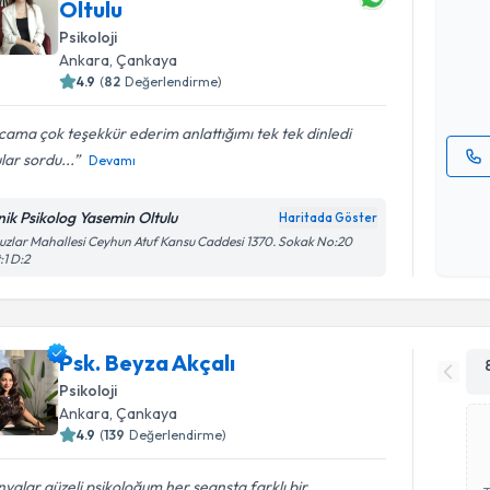
Oltulu
oluşturun. 
Psikoloji
hazırlandığ
Ankara
, Çankaya
E-posta Ad
4.9
(
82
Değerlendirme)
ama çok teşekkür ederim anlattığımı tek tek dinledi
lar sordu...
Devamı
Kişisel
okudum
inik Psikolog Yasemin Oltulu
Haritada Göster
işlenm
zlar Mahallesi Ceyhun Atuf Kansu Caddesi 1370. Sokak No:20
:1 D:2
Psk. Beyza Akçalı
Psikoloji
Ankara
, Çankaya
4.9
(
139
Değerlendirme)
yalar güzeli psikoloğum her seansta farklı bir