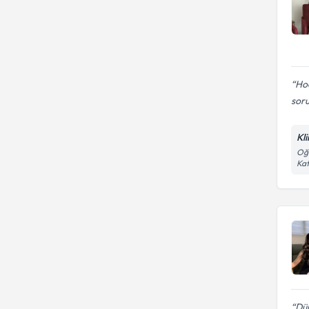
Hoc
soru
Kl
Oğu
Kat
Dün