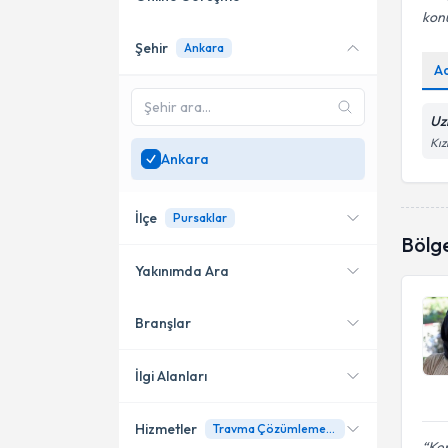
kon
Şehir
Ankara
Online danışmanlık sunan
A
uzmanları göster
Sadece
Ankara
bölgesinde
Uz
uzman ara
Kız
Ankara
İlçe
Pursaklar
Bölg
Yakınımda Ara
Branşlar
Konumuma yakın uzmanları
Çankaya
göster
Etimesgut
İlgi Alanları
Pursaklar
Hizmetler
Travma Çözümlemeleri
Pedagoji
Ken