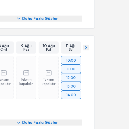
Daha Fazla Göster
8 Ağu
9 Ağu
10 Ağu
11 Ağu
Cmt
Paz
Pzt
Sal
10:00
11:00
12:00
Takvim
Takvim
Takvim
palıdır
kapalıdır
kapalıdır
13:00
14:00
Daha Fazla Göster