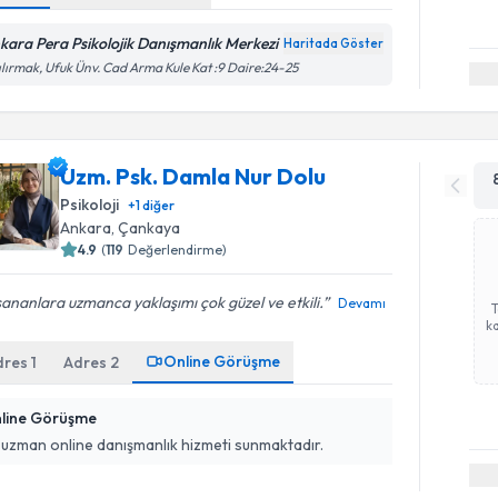
kara Pera Psikolojik Danışmanlık Merkezi
Haritada Göster
ılırmak, Ufuk Ünv. Cad Arma Kule Kat :9 Daire:24-25
Uzm. Psk. Damla Nur Dolu
Psikoloji
+
1
diğer
Ankara
, Çankaya
4.9
(
119
Değerlendirme)
ananlara uzmanca yaklaşımı çok güzel ve etkili.
Devamı
ka
Online Görüşme
dres
1
Adres
2
line Görüşme
 uzman online danışmanlık hizmeti sunmaktadır.