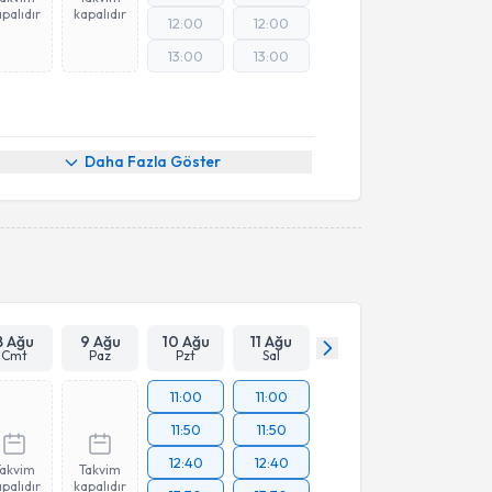
palıdır
kapalıdır
12:00
12:00
13:00
13:00
Daha Fazla Göster
8 Ağu
9 Ağu
10 Ağu
11 Ağu
Cmt
Paz
Pzt
Sal
11:00
11:00
11:50
11:50
12:40
12:40
Takvim
Takvim
palıdır
kapalıdır