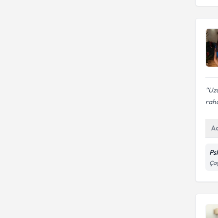
Uzu
rah
A
Ps
Çay