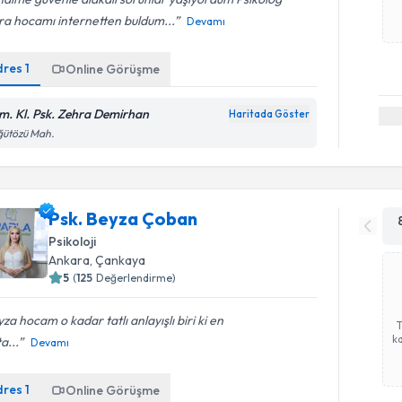
ra hocamı internetten buldum...
Devamı
dres
1
Online Görüşme
m. Kl. Psk. Zehra Demirhan
Haritada Göster
ğütözü Mah.
Psk. Beyza Çoban
Psikoloji
Ankara
, Çankaya
5
(
125
Değerlendirme)
za hocam o kadar tatlı anlayışlı biri ki en
ka
a...
Devamı
dres
1
Online Görüşme