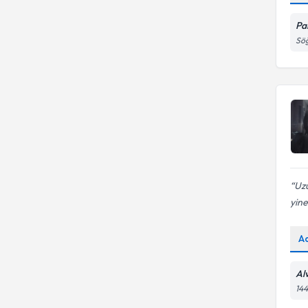
Agteankaragelişimenvanteri
Ergo
Pa
Söğ
Eureko Sigorta
Uzu
yine
A
Alv
144