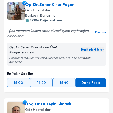
Op. Dr. Belma Karini
için randevu takvimi talebi
Op. Dr. Seher Kırar Poçan
oluşturun. Size bu uzmandan randevu almanız için bir
Göz Hastalıkları
takvim hazırlandığında e-posta ile bilgilendireceğiz.
Balıkesir
, Bandırma
5
(
306
Değerlendirme)
E-posta Adresiniz
Çok memnun kaldım zaten sürekli işlem yaptırdığım
Devamı
bir doktor
Op. Dr.Seher Kırar Poçan Özel
Kişisel verilerimin işlenmesine ilişkin
Aydınlatma
Haritada Göster
Muayenehanesi
Metni
'ni okudum ve kişisel verilerimin belirtilen
Paşakent Mah. Şehit Hüseyin Süzener Cad. 1061 Sok. Saltanatlı
kapsamda işlenmesini kabul ediyorum.
Konakları
En Yakın Saatler
Takvim Talebini Gönder
16:00
16:20
16:40
Daha Fazla
Doç. Dr. Hüseyin Simavlı
Göz Hastalıkları