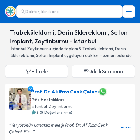
Doktor, klinik ara...
Trabekülektomi, Derin Sklerektomi, Seton
İmplant, Zeytinburnu - İstanbul
İstanbul
Zeytinburnu
içinde toplam
9
Trabekülektomi, Derin
Sklerektomi, Seton İmplant
uygulayan doktor - uzman bulundu
Filtrele
Akıllı Sıralama
Prof. Dr. Ali Rıza Cenk Çelebi
Göz Hastalıkları
İstanbul
, Zeytinburnu
5
(
5
Değerlendirme)
Yeryüzünün kanatsız meleği Prof. Dr. Ali Rıza Cenk
Devamı
Çelebi. Biz...