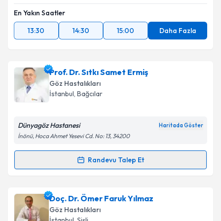
En Yakın Saatler
13:30
14:30
15:00
Daha Fazla
Prof. Dr. Sıtkı Samet Ermiş
Göz Hastalıkları
İstanbul
, Bağcılar
Dünyagöz Hastanesi
Haritada Göster
İnönü, Hoca Ahmet Yesevi Cd. No: 13, 34200
Randevu Talep Et
Randevu Takvimi Talebi
Prof. Dr. Sıtkı Samet Ermiş
için randevu takvimi
Doç. Dr. Ömer Faruk Yılmaz
talebi oluşturun. Size bu uzmandan randevu almanız
Göz Hastalıkları
için bir takvim hazırlandığında e-posta ile
İstanbul
, Şişli