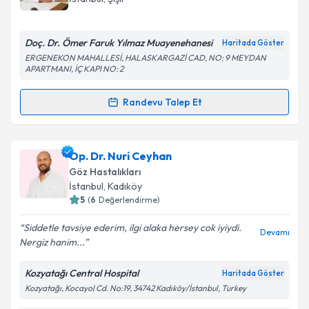
bilgilendireceğiz.
E-posta Adresiniz
Doç. Dr. Ömer Faruk Yılmaz Muayenehanesi
Haritada Göster
ERGENEKON MAHALLESİ, HALASKARGAZİ CAD, NO: 9 MEYDAN
APARTMANI, İÇ KAPI NO: 2
Randevu Talep Et
Kişisel verilerimin işlenmesine ilişkin
Aydınlatma
Randevu Takvimi Talebi
Metni
'ni okudum ve kişisel verilerimin belirtilen
kapsamda işlenmesini kabul ediyorum.
Doç. Dr. Ömer Faruk Yılmaz
için randevu takvimi
Op. Dr. Nuri Ceyhan
talebi oluşturun. Size bu uzmandan randevu almanız
Göz Hastalıkları
Takvim Talebini Gönder
için bir takvim hazırlandığında e-posta ile
İstanbul
, Kadıköy
bilgilendireceğiz.
5
(
6
Değerlendirme)
E-posta Adresiniz
Siddetle tavsiye ederim, ilgi alaka hersey cok iyiydi.
Devamı
Nergiz hanim...
Kozyatağı Central Hospital
Haritada Göster
Kozyatağı, Kocayol Cd. No:19, 34742 Kadıköy/İstanbul, Turkey
Kişisel verilerimin işlenmesine ilişkin
Aydınlatma
Metni
'ni okudum ve kişisel verilerimin belirtilen