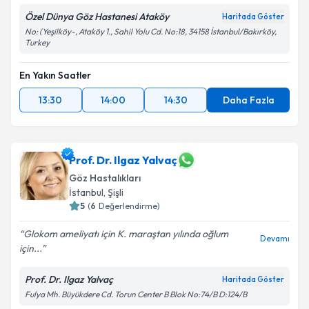
kapsamda işlenmesini kabul ediyorum.
Özel Dünya Göz Hastanesi Ataköy
Haritada Göster
No: (Yeşilköy-, Ataköy 1., Sahil Yolu Cd. No:18, 34158 İstanbul/Bakırköy,
Turkey
Takvim Talebini Gönder
En Yakın Saatler
13:30
14:00
14:30
Daha Fazla
Prof. Dr. Ilgaz Yalvaç
Göz Hastalıkları
İstanbul
, Şişli
5
(
6
Değerlendirme)
Glokom ameliyatı için K. maraştan yılında oğlum
Devamı
için...
Prof. Dr. Ilgaz Yalvaç
Haritada Göster
Fulya Mh. Büyükdere Cd. Torun Center B Blok No:74/B D:124/B