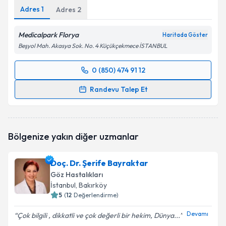
Adres
1
Adres
2
Medicalpark Florya
Haritada Göster
Beşyol Mah. Akasya Sok. No. 4 Küçükçekmece İSTANBUL
0 (850) 474 91 12
Randevu Takvimi Talebi
Randevu Talep Et
Prof. Dr. Ali Rıza Cenk Çelebi
için randevu takvimi
talebi oluşturun. Size bu uzmandan randevu almanız
için bir takvim hazırlandığında e-posta ile
Bölgenize yakın diğer uzmanlar
bilgilendireceğiz.
E-posta Adresiniz
Doç. Dr. Şerife Bayraktar
Göz Hastalıkları
İstanbul
, Bakırköy
5
(
12
Değerlendirme)
Kişisel verilerimin işlenmesine ilişkin
Aydınlatma
Devamı
Çok bilgili , dikkatli ve çok değerli bir hekim, Dünya...
Metni
'ni okudum ve kişisel verilerimin belirtilen