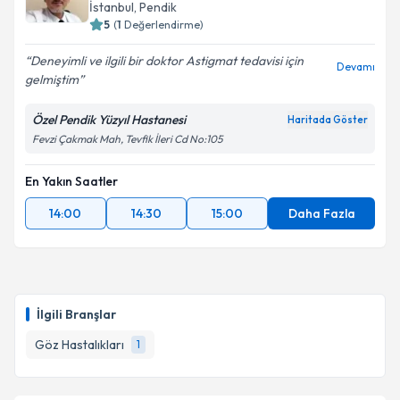
İstanbul
, Pendik
5
(
1
Değerlendirme)
Deneyimli ve ilgili bir doktor Astigmat tedavisi için
Devamı
gelmiştim
Özel Pendik Yüzyıl Hastanesi
Haritada Göster
Fevzi Çakmak Mah, Tevfik İleri Cd No:105
En Yakın Saatler
14:00
14:30
15:00
Daha Fazla
İlgili Branşlar
Göz Hastalıkları
1