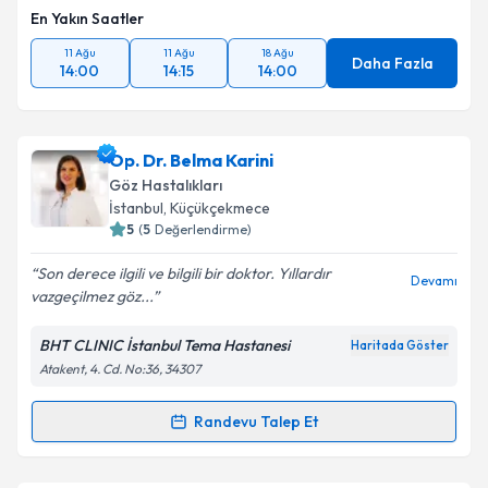
kapsamda işlenmesini kabul ediyorum.
En Yakın Saatler
11 Ağu
11 Ağu
18 Ağu
Daha Fazla
14:00
14:15
14:00
Takvim Talebini Gönder
Op. Dr. Belma Karini
Göz Hastalıkları
İstanbul
, Küçükçekmece
5
(
5
Değerlendirme)
Son derece ilgili ve bilgili bir doktor. Yıllardır
Devamı
vazgeçilmez göz...
BHT CLINIC İstanbul Tema Hastanesi
Haritada Göster
Atakent, 4. Cd. No:36, 34307
Randevu Talep Et
Randevu Takvimi Talebi