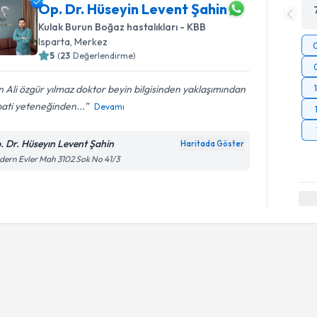
Op. Dr. Hüseyin Levent Şahin
Kulak Burun Boğaz hastalıkları - KBB
Isparta
, Merkez
5
(
23
Değerlendirme)
 Ali özgür yılmaz doktor beyin bilgisinden yaklaşımından
ati yeteneğinden...
Devamı
. Dr. Hüseyın Levent Şahin
Haritada Göster
ern Evler Mah 3102 Sok No 41/3