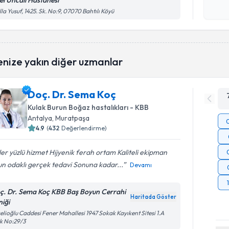
el Uncalı Hastanesi
Kişisel
la Yusuf, 1425. Sk. No:9, 07070 Bahtılı Köyü
okudum
işlenm
enize yakın diğer uzmanlar
Doç. Dr. Sema Koç
Kulak Burun Boğaz hastalıkları - KBB
Antalya
, Muratpaşa
4.9
(
432
Değerlendirme)
er yüzlü hizmet Hijyenik ferah ortam Kaliteli ekipman
n odaklı gerçek tedavi Sonuna kadar...
Devamı
ç. Dr. Sema Koç KBB Baş Boyun Cerrahi
Haritada Göster
niği
elioğlu Caddesi Fener Mahallesi 1947 Sokak Kayıkent Sitesi 1.A
k No:29/3