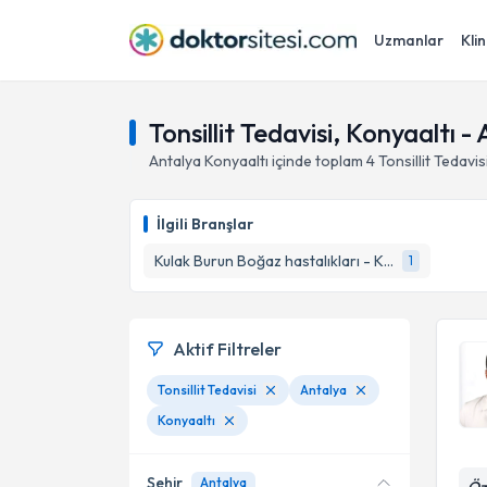
Uzmanlar
Klin
Tonsillit Tedavisi, Konyaaltı -
Antalya
Konyaaltı
içinde toplam
4
Tonsillit Tedavis
İlgili Branşlar
Kulak Burun Boğaz hastalıkları - KBB
1
Aktif Filtreler
Tonsillit Tedavisi
Antalya
Konyaaltı
Şehir
Antalya