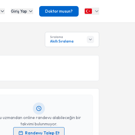
Giriş Yap
Doktor musun?
Sıralama
Akıllı Sıralama
akvimi Talebi
i Türkcan
için randevu takvimi talebi oluşturun. Size
 randevu almanız için bir takvim hazırlandığında e-
lgilendireceğiz.
resiniz
u uzmandan online randevu alabileceğin bir
takvimi bulunmuyor.
Randevu Talep Et