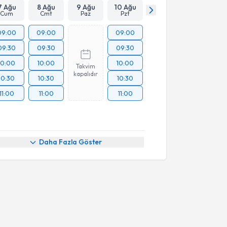
7 Ağu
8 Ağu
9 Ağu
10 Ağu
Cum
Cmt
Paz
Pzt
09:00
09:00
09:00
09:30
09:30
09:30
10:00
10:00
10:00
Takvim
kapalıdır
10:30
10:30
10:30
11:00
11:00
11:00
Daha Fazla Göster