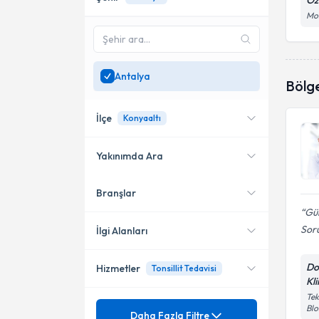
Öz
Mol
Antalya
Bölg
İlçe
Konyaaltı
Yakınımda Ara
Branşlar
Konumuma yakın uzmanları
Kepez
göster
Gül
Konyaaltı
Soru
İlgi Alanları
Manavgat
Do
Hizmetler
Tonsillit Tedavisi
Kulak Burun Boğaz hastalıkları
Kli
- KBB
Muratpaşa
Tek
Mezuniyet
Blo
Açık teknik rinoplasti
Daha Fazla Filtre