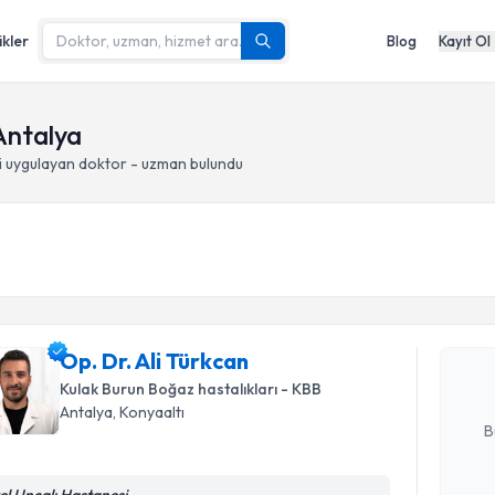
ikler
Blog
Kayıt Ol
 Antalya
i
uygulayan doktor - uzman bulundu
Randevu T
Op. Dr. Al
bu uzmandan
Op. Dr. Ali Türkcan
posta ile bi
Kulak Burun Boğaz hastalıkları - KBB
E-posta Ad
Antalya
, Konyaaltı
B