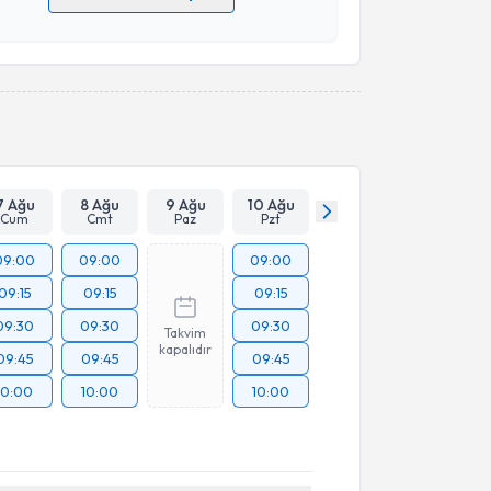
 verilerimin işlenmesine ilişkin
Aydınlatma Metni
'ni
 ve kişisel verilerimin belirtilen kapsamda
esini kabul ediyorum.
Takvim Talebini Gönder
7 Ağu
8 Ağu
9 Ağu
10 Ağu
Cum
Cmt
Paz
Pzt
09:00
09:00
09:00
09:15
09:15
09:15
09:30
09:30
09:30
Takvim
kapalıdır
09:45
09:45
09:45
10:00
10:00
10:00