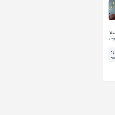
Ben
emp
Op
Mod