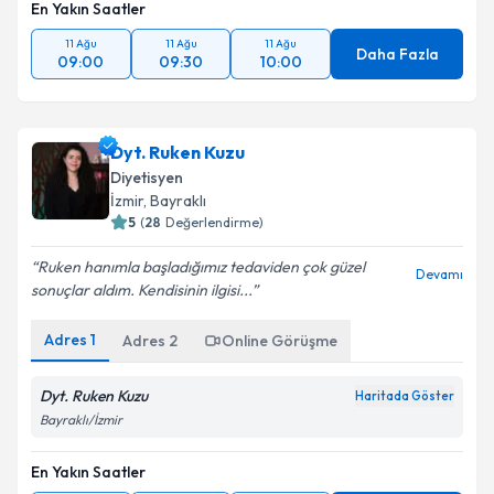
En Yakın Saatler
11 Ağu
11 Ağu
11 Ağu
Daha Fazla
09:00
09:30
10:00
Dyt. Ruken Kuzu
Diyetisyen
İzmir
, Bayraklı
5
(
28
Değerlendirme)
Ruken hanımla başladığımız tedaviden çok güzel
Devamı
sonuçlar aldım. Kendisinin ilgisi...
Adres
1
Adres
2
Online Görüşme
Dyt. Ruken Kuzu
Haritada Göster
Bayraklı/İzmir
En Yakın Saatler