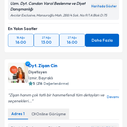
Uzm. Dyt. Candan Varol Beslenme ve Diyet
Haritada Göster
Danışmanlığı
Avcılar Exclusive, Mansuroğlu Mah. 288/4 Sok. No:9/1 A Blok D:75
En Yakın Saatler
18 Ağu
27 Ağu
27 Ağu
Daha Fazla
16:00
13:00
16:00
Dyt. Zişan Cin
Diyetisyen
İzmir
, Bayraklı
5
(
216
Değerlendirme)
Zişan hanım çok tatlı bir hanımefendi tüm detayları ve
Devamı
seçenekleri...
Adres
1
Online Görüşme