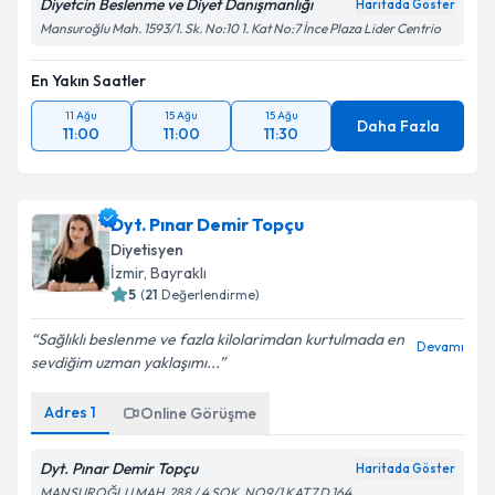
Diyetcin Beslenme ve Diyet Danışmanlığı
Haritada Göster
Mansuroğlu Mah. 1593/1. Sk. No:10 1. Kat No:7 İnce Plaza Lider Centrio
En Yakın Saatler
11 Ağu
15 Ağu
15 Ağu
Daha Fazla
11:00
11:00
11:30
Dyt. Pınar Demir Topçu
Diyetisyen
İzmir
, Bayraklı
5
(
21
Değerlendirme)
Sağlıklı beslenme ve fazla kilolarimdan kurtulmada en
Devamı
sevdiğim uzman yaklaşımı...
Adres
1
Online Görüşme
Dyt. Pınar Demir Topçu
Haritada Göster
MANSUROĞLU MAH. 288 / 4 SOK. NO9/1 KAT7 D 164