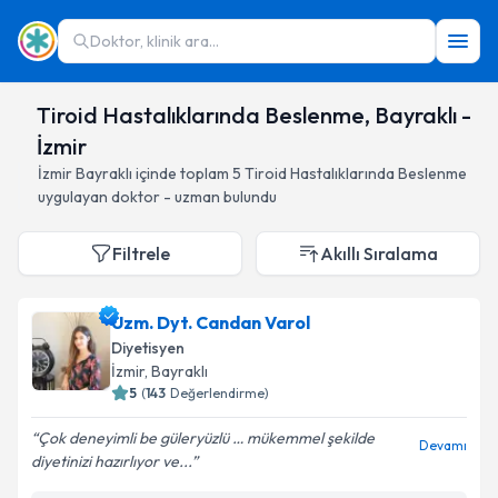
Doktor, klinik ara...
Tiroid Hastalıklarında Beslenme, Bayraklı -
İzmir
İzmir
Bayraklı
içinde toplam
5
Tiroid Hastalıklarında Beslenme
uygulayan doktor - uzman bulundu
Filtrele
Akıllı Sıralama
Uzm. Dyt. Candan Varol
Diyetisyen
İzmir
, Bayraklı
5
(
143
Değerlendirme)
Çok deneyimli be güleryüzlü … mükemmel şekilde
Devamı
diyetinizi hazırlıyor ve...