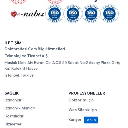
İLETİŞİM
Doktorsitesi Com Bilgi Hizmetleri
Teknoloji ve Ticaret A.Ş.
Maslak Mah. Ahi Evran Cd. A.O.S 55 Sokak No:2 Aksoy Plaza Giriş
Kat Kolektif House
İstanbul, Türkiye
SAĞLIK
PROFESYONELLER
Uzmanlar
Doktorlar İçin
Uzmanlık Alanları
Web Siteniz İçin
Hastalıklar
Kariyer
İşe Alım
Hizmetler