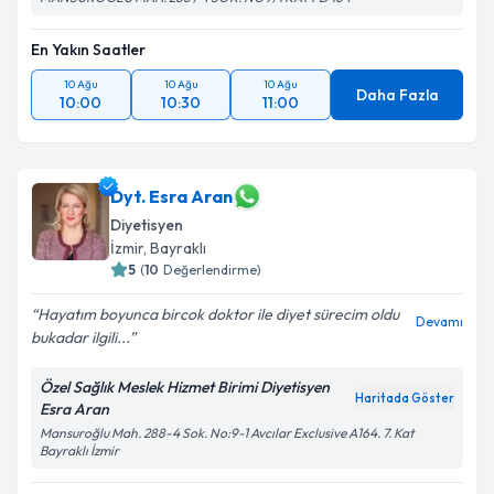
En Yakın Saatler
10 Ağu
10 Ağu
10 Ağu
Daha Fazla
10:00
10:30
11:00
Dyt. Esra Aran
Diyetisyen
İzmir
, Bayraklı
5
(
10
Değerlendirme)
Hayatım boyunca bircok doktor ile diyet sürecim oldu
Devamı
bukadar ilgili...
Özel Sağlık Meslek Hizmet Birimi Diyetisyen
Haritada Göster
Esra Aran
Mansuroğlu Mah. 288-4 Sok. No:9-1 Avcılar Exclusive A164. 7. Kat
Bayraklı İzmir