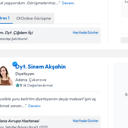
ka
uk yaşıyordum. Görüşmelerimiz...
Devamı
dres
1
Online Görüşme
m. Dyt. Çiğdem İlçi
Haritada Göster
iantep Şehitkamil
Randevu T
Dyt. Sine
Dyt. Sinem Akşahin
bu uzmandan
Diyetisyen
posta ile bi
Adana
, Çukurova
5
(
4
Değerlendirme)
E-posta Ad
B
elikle şunu belirtim diyetisyenim deyip malesef işini aç
akmak sanan...
Devamı
Kişisel
okudum
ana Avrupa Hastanesi
Haritada Göster
işlenm
os, Şehitler Bulvarı No:43, 01170