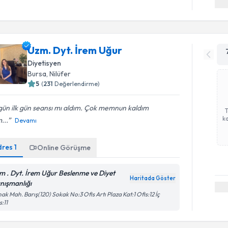
Uzm. Dyt. İrem Uğur
Diyetisyen
Bursa
, Nilüfer
5
(
231
Değerlendirme)
ün ilk gün seansı mı aldım. Çok memnun kaldım
ka
...
Devamı
dres
1
Online Görüşme
m . Dyt. İrem Uğur Beslenme ve Diyet
Haritada Göster
nışmanlığı
ak Mah. Barış(120) Sokak No:3 Ofis Artı Plaza Kat:1 Ofis:12 İç
s:11