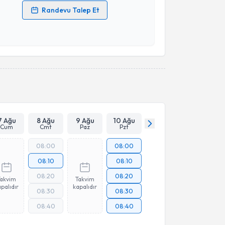
Randevu Talep Et
 verilerimin işlenmesine ilişkin
Aydınlatma Metni
'ni
 ve kişisel verilerimin belirtilen kapsamda
esini kabul ediyorum.
Takvim Talebini Gönder
7 Ağu
8 Ağu
9 Ağu
10 Ağu
Cum
Cmt
Paz
Pzt
08:00
08:00
08:10
08:10
08:20
08:20
Takvim
Takvim
palıdır
kapalıdır
08:30
08:30
08:40
08:40