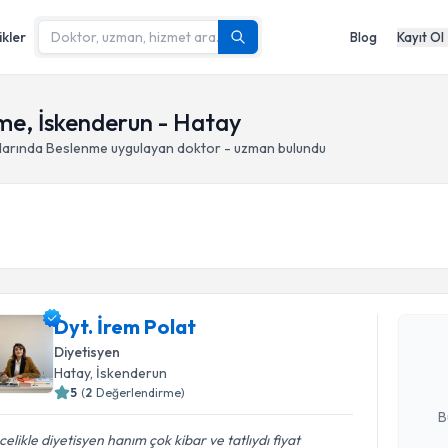
ikler
Blog
Kayıt Ol
nme, İskenderun - Hatay
klarında Beslenme
uygulayan doktor - uzman bulundu
Randevu T
Dyt. İrem 
Dyt. İrem Polat
uzmandan ra
posta ile bi
Diyetisyen
Hatay
, İskenderun
E-posta Ad
5
(
2
Değerlendirme)
B
elikle diyetisyen hanım çok kibar ve tatlıydı fiyat