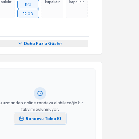
palıdır
kapalıdır
kapalıdır
11:15
12:00
Daha Fazla Göster
akvimi Talebi
m Akşahin
için randevu takvimi talebi oluşturun. Size
 randevu almanız için bir takvim hazırlandığında e-
lgilendireceğiz.
resiniz
u uzmandan online randevu alabileceğin bir
takvimi bulunmuyor.
Randevu Talep Et
 verilerimin işlenmesine ilişkin
Aydınlatma Metni
'ni
 ve kişisel verilerimin belirtilen kapsamda
esini kabul ediyorum.