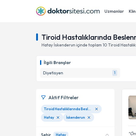
Uzmanlar
Klin
Tiroid Hastalıklarında Besle
Hatay
İskenderun
içinde toplam
10
Tiroid Hastalı
İlgili Branşlar
Diyetisyen
1
Aktif Filtreler
Tiroid Hastalıklarında Beslenme
Hatay
İskenderun
Önc
Şehir
Hatay