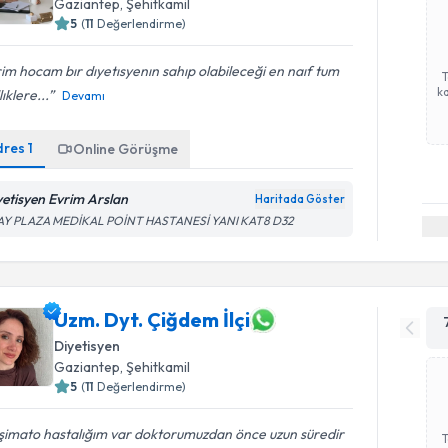
Gaziantep
, Şehitkamil
5
(
11
Değerlendirme)
im hocam bır dıyetısyenın sahıp olabileceği en naıf tum
ka
lıklere...
Devamı
dres
1
Online Görüşme
yetisyen Evrim Arslan
Haritada Göster
AY PLAZA MEDİKAL POİNT HASTANESİ YANI KAT8 D32
Uzm. Dyt. Çiğdem İlçi
Diyetisyen
Gaziantep
, Şehitkamil
5
(
11
Değerlendirme)
şimato hastalığım var doktorumuzdan önce uzun süredir