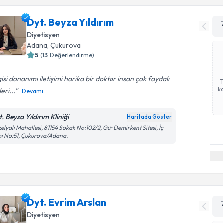
Dyt. Beyza Yıldırım
Diyetisyen
Adana
, Çukurova
5
(
13
Değerlendirme)
gisi donanımı iletişimi harika bir doktor insan çok faydalı
ka
leri...
Devamı
. Beyza Yıldırım Kliniği
Haritada Göster
elyalı Mahallesi, 81154 Sokak No:102/2, Gür Demirkent Sitesi, İç
ı No:51, Çukurova/Adana.
Dyt. Evrim Arslan
Diyetisyen