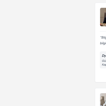
Bil
bilgi
Dyt
Güz
Kap