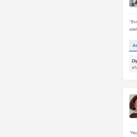
Evr
ozel
A
Di
AT
Ho