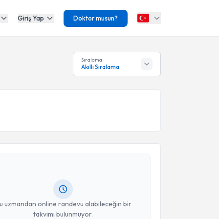
Giriş Yap
Doktor musun?
Sıralama
Akıllı Sıralama
akvimi Talebi
Polat
için randevu takvimi talebi oluşturun. Size bu
ndevu almanız için bir takvim hazırlandığında e-
lgilendireceğiz.
resiniz
u uzmandan online randevu alabileceğin bir
takvimi bulunmuyor.