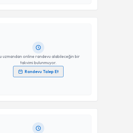
akvimi Talebi
Takvim Talebini Gönder
n Tireng
için randevu takvimi talebi oluşturun. Size bu
ndevu almanız için bir takvim hazırlandığında e-
lgilendireceğiz.
resiniz
u uzmandan online randevu alabileceğin bir
takvimi bulunmuyor.
Randevu Talep Et
 verilerimin işlenmesine ilişkin
Aydınlatma Metni
'ni
 ve kişisel verilerimin belirtilen kapsamda
akvimi Talebi
esini kabul ediyorum.
 Beyza Nur Şeker
için randevu takvimi talebi
Takvim Talebini Gönder
Size bu uzmandan randevu almanız için bir takvim
ında e-posta ile bilgilendireceğiz.
resiniz