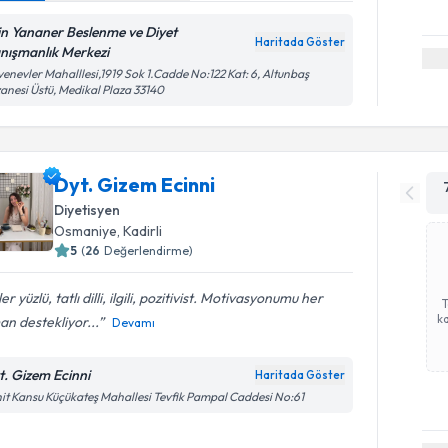
in Yananer Beslenme ve Diyet
Haritada Göster
nışmanlık Merkezi
enevler Mahalllesi,1919 Sok 1.Cadde No:122 Kat: 6, Altunbaş
anesi Üstü, Medikal Plaza 33140
Dyt. Gizem Ecinni
Diyetisyen
Osmaniye
, Kadirli
5
(
26
Değerlendirme)
er yüzlü, tatlı dilli, ilgili, pozitivist. Motivasyonumu her
ka
n destekliyor...
Devamı
t. Gizem Ecinni
Haritada Göster
it Kansu Küçükateş Mahallesi Tevfik Pampal Caddesi No:61