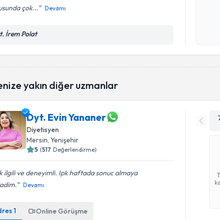
usunda çok...
Devamı
Kişisel
okudum
t. İrem Polat
işlenm
enize yakın diğer uzmanlar
Dyt. Evin Yananer
Diyetisyen
Mersin
, Yenişehir
5
(
517
Değerlendirme)
 ilgili ve deneyimli. Ipk haftada sonuc almaya
ka
ladim.
Devamı
dres
1
Online Görüşme