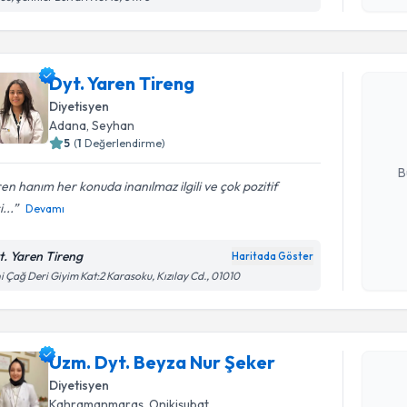
Randevu T
Dyt. Yare
Dyt. Yaren Tireng
uzmandan ra
Diyetisyen
posta ile bi
Adana
, Seyhan
5
(
1
Değerlendirme)
E-posta Ad
B
en hanım her konuda inanılmaz ilgili ve çok pozitif
i...
Devamı
Kişisel
okudum
t. Yaren Tireng
Haritada Göster
Randevu T
işlenm
i Çağ Deri Giyim Kat:2 Karasoku, Kızılay Cd., 01010
Uzm. Dyt.
oluşturun. 
Uzm. Dyt. Beyza Nur Şeker
hazırlandığ
Diyetisyen
E-posta Ad
Kahramanmaraş
, Onikişubat