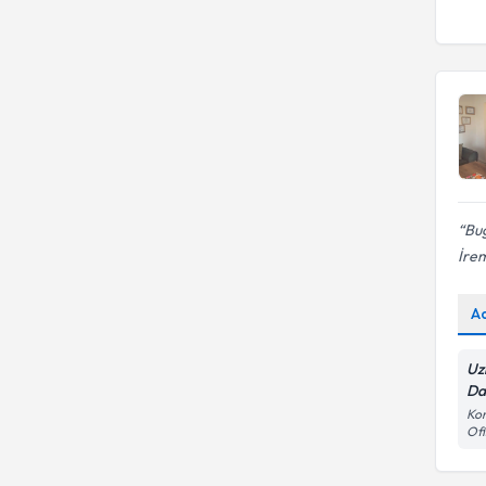
Bug
İrem
A
Uz
Da
Kon
Ofi