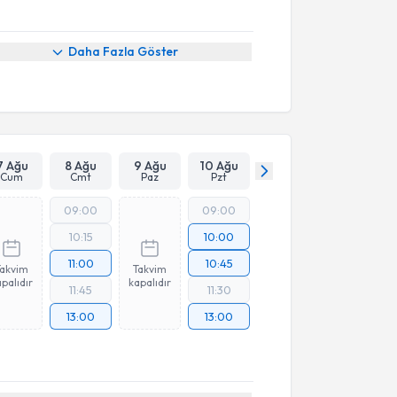
Daha Fazla Göster
7 Ağu
8 Ağu
9 Ağu
10 Ağu
Cum
Cmt
Paz
Pzt
09:00
09:00
10:15
10:00
11:00
10:45
Takvim
Takvim
palıdır
kapalıdır
11:45
11:30
13:00
13:00