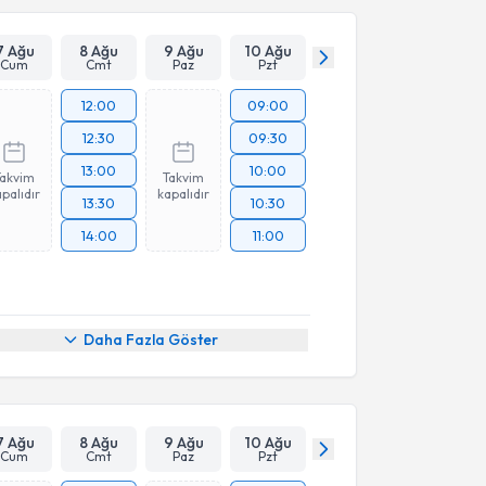
7 Ağu
8 Ağu
9 Ağu
10 Ağu
Cum
Cmt
Paz
Pzt
12:00
09:00
12:30
09:30
13:00
10:00
Takvim
Takvim
palıdır
kapalıdır
13:30
10:30
14:00
11:00
Daha Fazla Göster
7 Ağu
8 Ağu
9 Ağu
10 Ağu
Cum
Cmt
Paz
Pzt