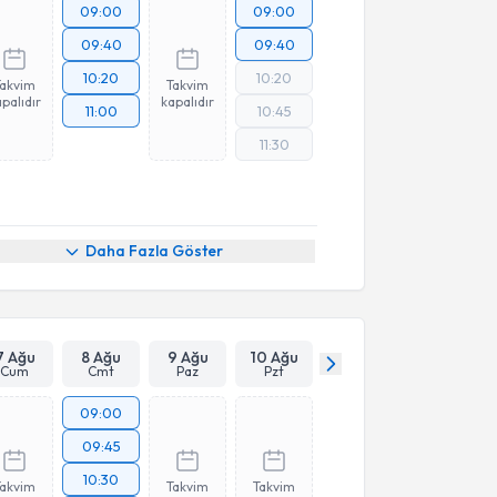
09:00
09:00
09:40
09:40
10:20
10:20
Takvim
Takvim
palıdır
kapalıdır
11:00
10:45
11:30
Daha Fazla Göster
7 Ağu
8 Ağu
9 Ağu
10 Ağu
Cum
Cmt
Paz
Pzt
09:00
09:45
10:30
Takvim
Takvim
Takvim