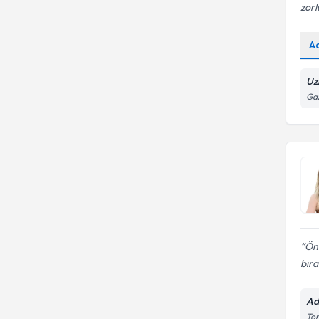
zorl
A
Uz
Gaz
Önc
bır
Ad
Tor