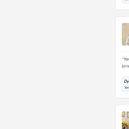
Yar
biris
Dy
Yen