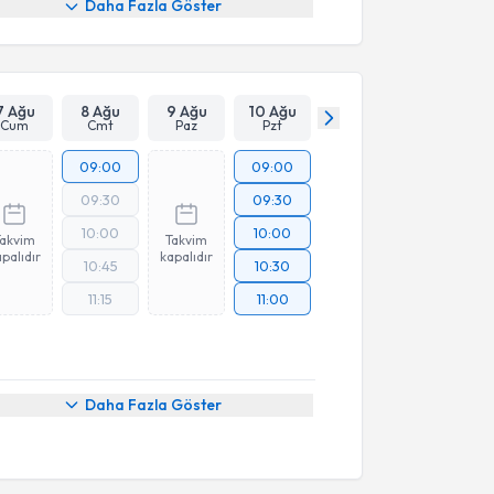
Daha Fazla Göster
7 Ağu
8 Ağu
9 Ağu
10 Ağu
Cum
Cmt
Paz
Pzt
09:00
09:00
09:30
09:30
10:00
10:00
Takvim
Takvim
palıdır
kapalıdır
10:45
10:30
11:15
11:00
Daha Fazla Göster