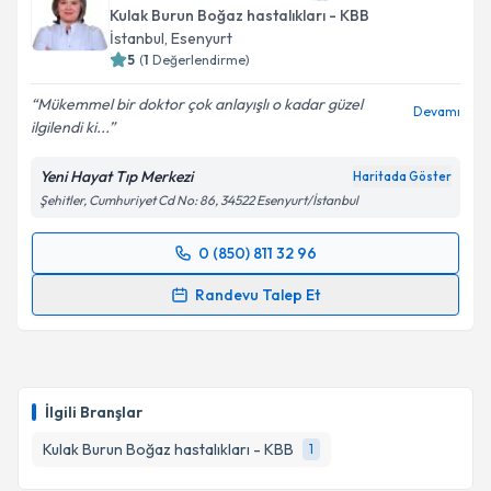
Kulak Burun Boğaz hastalıkları - KBB
İstanbul
, Esenyurt
5
(
1
Değerlendirme)
Mükemmel bir doktor çok anlayışlı o kadar güzel
Devamı
ilgilendi ki...
Yeni Hayat Tıp Merkezi
Haritada Göster
Şehitler, Cumhuriyet Cd No: 86, 34522 Esenyurt/İstanbul
0 (850) 811 32 96
Randevu Takvimi Talebi
Randevu Talep Et
Op. Dr. Aylin Zorlu Sunel
için randevu takvimi talebi
oluşturun. Size bu uzmandan randevu almanız için bir
takvim hazırlandığında e-posta ile bilgilendireceğiz.
İlgili Branşlar
E-posta Adresiniz
Kulak Burun Boğaz hastalıkları - KBB
1