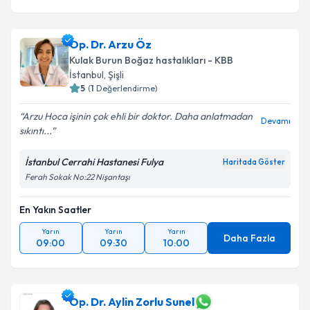
Op. Dr. Arzu Öz
Kulak Burun Boğaz hastalıkları - KBB
İstanbul
, Şişli
5
(
1
Değerlendirme)
Arzu Hoca işinin çok ehli bir doktor. Daha anlatmadan
Devamı
sıkıntı...
İstanbul Cerrahi Hastanesi Fulya
Haritada Göster
Ferah Sokak No:22 Nişantaşı
En Yakın Saatler
Yarın
Yarın
Yarın
Daha Fazla
09:00
09:30
10:00
Op. Dr. Aylin Zorlu Sunel