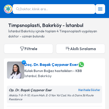
Doktor, klinik ara...
Timpsnoplasti, Bakırköy - İstanbul
İstanbul
Bakırköy
içinde toplam
4
Timpsnoplasti
uygulayan
doktor - uzman bulundu
Filtrele
Akıllı Sıralama
Doç. Dr. Başak Çaypınar Eser
Kulak Burun Boğaz hastalıkları - KBB
İstanbul
, Bakırköy
Op. Dr. Başak Çaypınar Eser
Haritada Göster
Ataköy 7-8-9-10. Kısım Mah. E-5 Yan Yol Cad. No :6 Daire 36 Route
Residance