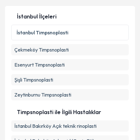
Kişisel verilerimin işlenmesine ilişkin
Aydınlatma
İstanbul İlçeleri
Metni
'ni okudum ve kişisel verilerimin belirtilen
kapsamda işlenmesini kabul ediyorum.
İstanbul
Timpsnoplasti
Takvim Talebini Gönder
Çekmeköy
Timpsnoplasti
Esenyurt
Timpsnoplasti
Şişli
Timpsnoplasti
Zeytinburnu
Timpsnoplasti
Timpsnoplasti ile İlgili Hastalıklar
İstanbul Bakırköy Açık teknik rinoplasti