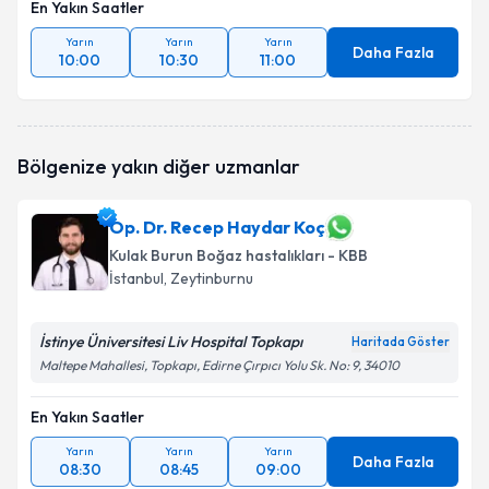
En Yakın Saatler
Yarın
Yarın
Yarın
Daha Fazla
10:00
10:30
11:00
Bölgenize yakın diğer uzmanlar
Op. Dr. Recep Haydar Koç
Kulak Burun Boğaz hastalıkları - KBB
İstanbul
, Zeytinburnu
İstinye Üniversitesi Liv Hospital Topkapı
Haritada Göster
Maltepe Mahallesi, Topkapı, Edirne Çırpıcı Yolu Sk. No: 9, 34010
En Yakın Saatler
Yarın
Yarın
Yarın
Daha Fazla
08:30
08:45
09:00