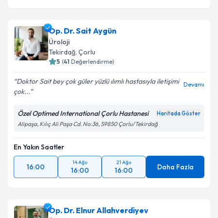
Op. Dr. Sait Aygün
Üroloji
Tekirdağ
, Çorlu
5
(
41
Değerlendirme)
Doktor Sait bey çok güler yüzlü ılımlı hastasıyla iletişimi
Devamı
çok...
Özel Optimed International Çorlu Hastanesi
Haritada Göster
Alipaşa, Kılıç Ali Paşa Cd. No:36, 59850 Çorlu/Tekirdağ
En Yakın Saatler
14 Ağu
21 Ağu
16:00
Daha Fazla
16:00
16:00
Op. Dr. Elnur Allahverdiyev