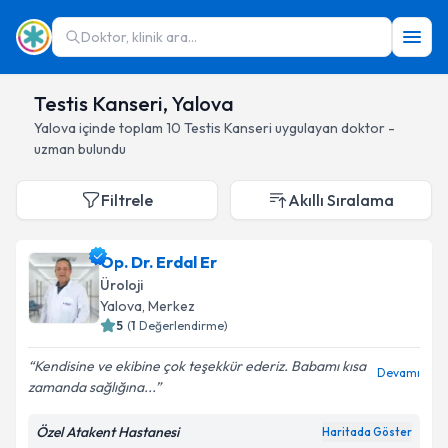
Doktor, klinik ara...
Testis Kanseri, Yalova
Yalova
içinde toplam
10
Testis Kanseri
uygulayan doktor -
uzman bulundu
Filtrele
Akıllı Sıralama
Op. Dr. Erdal Er
Üroloji
Yalova
, Merkez
5
(
1
Değerlendirme)
Kendisine ve ekibine çok teşekkür ederiz. Babamı kısa
Devamı
zamanda sağlığına...
Özel Atakent Hastanesi
Haritada Göster