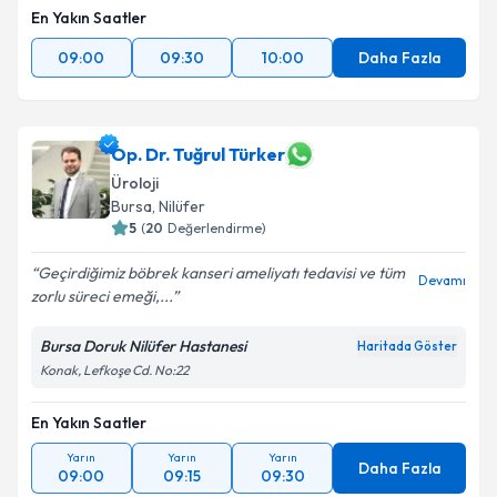
En Yakın Saatler
09:00
09:30
10:00
Daha Fazla
Op. Dr. Tuğrul Türker
Üroloji
Bursa
, Nilüfer
5
(
20
Değerlendirme)
Geçirdiğimiz böbrek kanseri ameliyatı tedavisi ve tüm
Devamı
zorlu süreci emeği,...
Bursa Doruk Nilüfer Hastanesi
Haritada Göster
Konak, Lefkoşe Cd. No:22
En Yakın Saatler
Yarın
Yarın
Yarın
Daha Fazla
09:00
09:15
09:30