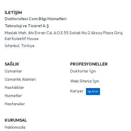
İLETİŞİM
Doktorsitesi Com Bilgi Hizmetleri
Teknoloji ve Ticaret A.Ş.
Maslak Mah. Ahi Evran Cd. A.O.S 55 Sokak No:2 Aksoy Plaza Giriş
Kat Kolektif House
İstanbul, Türkiye
SAĞLIK
PROFESYONELLER
Uzmanlar
Doktorlar İçin
Uzmanlık Alanları
Web Siteniz İçin
Hastalıklar
Kariyer
İşe Alım
Hizmetler
Hastaneler
KURUMSAL
Hakkımızda