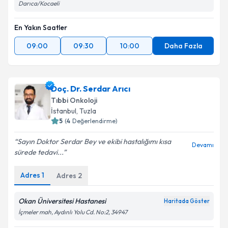
Darıca/Kocaeli
En Yakın Saatler
09:00
09:30
10:00
Daha Fazla
Doç. Dr. Serdar Arıcı
Tıbbi Onkoloji
İstanbul
, Tuzla
5
(
4
Değerlendirme)
Sayın Doktor Serdar Bey ve ekibi hastalığımı kısa
Devamı
sürede tedavi...
Adres
1
Adres
2
Okan Üniversitesi Hastanesi
Haritada Göster
İçmeler mah, Aydınlı Yolu Cd. No:2, 34947