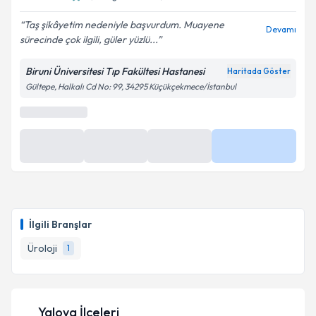
Taş şikâyetim nedeniyle başvurdum. Muayene
Devamı
sürecinde çok ilgili, güler yüzlü...
Biruni Üniversitesi Tıp Fakültesi Hastanesi
Haritada Göster
Gültepe, Halkalı Cd No: 99, 34295 Küçükçekmece/İstanbul
En Yakın Saatler
10 Ağu
10 Ağu
10 Ağu
Daha Fazla
09:00
09:20
10:20
İlgili Branşlar
Üroloji
1