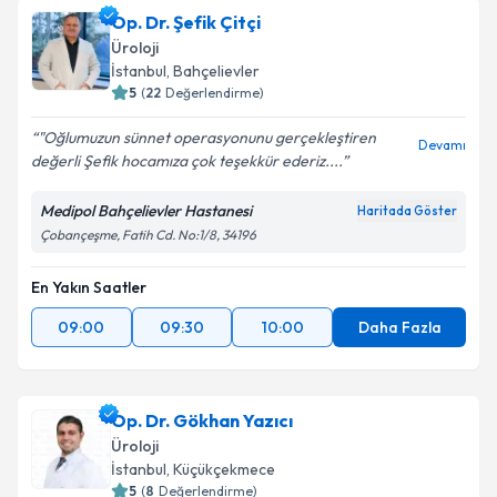
Op. Dr. Şefik Çitçi
Üroloji
İstanbul
, Bahçelievler
5
(
22
Değerlendirme)
"Oğlumuzun sünnet operasyonunu gerçekleştiren
Devamı
değerli Şefik hocamıza çok teşekkür ederiz....
Medipol Bahçelievler Hastanesi
Haritada Göster
Çobançeşme, Fatih Cd. No:1/8, 34196
En Yakın Saatler
09:00
09:30
10:00
Daha Fazla
Op. Dr. Gökhan Yazıcı
Üroloji
İstanbul
, Küçükçekmece
5
(
8
Değerlendirme)