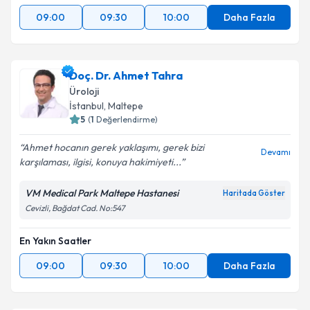
Kişisel verilerimin işlenmesine ilişkin
Aydınlatma
09:00
09:30
10:00
Daha Fazla
Metni
'ni okudum ve kişisel verilerimin belirtilen
kapsamda işlenmesini kabul ediyorum.
Doç. Dr. Ahmet Tahra
Takvim Talebini Gönder
Üroloji
İstanbul
, Maltepe
5
(
1
Değerlendirme)
Ahmet hocanın gerek yaklaşımı, gerek bizi
Devamı
karşılaması, ilgisi, konuya hakimiyeti...
VM Medical Park Maltepe Hastanesi
Haritada Göster
Cevizli, Bağdat Cad. No:547
En Yakın Saatler
09:00
09:30
10:00
Daha Fazla