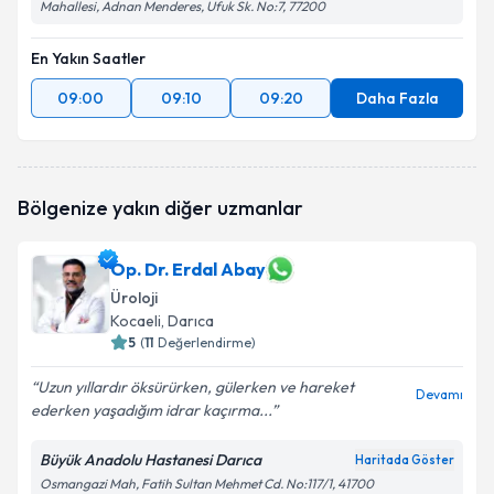
Mahallesi, Adnan Menderes, Ufuk Sk. No:7, 77200
En Yakın Saatler
09:00
09:10
09:20
Daha Fazla
Bölgenize yakın diğer uzmanlar
Op. Dr. Erdal Abay
Üroloji
Kocaeli
, Darıca
5
(
11
Değerlendirme)
Uzun yıllardır öksürürken, gülerken ve hareket
Devamı
ederken yaşadığım idrar kaçırma...
Büyük Anadolu Hastanesi Darıca
Haritada Göster
Osmangazi Mah, Fatih Sultan Mehmet Cd. No:117/1, 41700